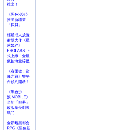
推出！
《黑色沙漠》
推出新職業
「探員」
輕鬆成人放置
射擊大作《星
慾姬絆》
EROLABS 正
式上線！全服
瘋搶海量碎星
《賽爾號：巔
峰之戰》雙平
台預約開啟！
《黑色沙
漠 MOBILE》
全新「噩夢」
改版享受刺激
戰鬥
全新暗黑都會
RPG《黑色基