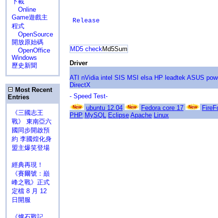
下載
Online
Game遊戲主
Release
程式
OpenSource
開放原始碼
MD5 check
Md5Sum
OpenOffice
Windows
Driver
歷史新聞
ATI
nVidia
intel
SIS
MSI
elsa
HP
leadtek
ASUS
pow
DirectX
Most Recent
- Speed Test-
Entries
ubuntu 12.04
Fedora core 17
FireF
《三國志王
PHP
MySQL
Eclipse
Apache
Linux
戰》 東南亞六
國同步開啟預
約 李國煌化身
盟主爆笑登場
經典再現！
《賽爾號：巔
峰之戰》正式
定檔 8 月 12
日開服
《爐石戰記