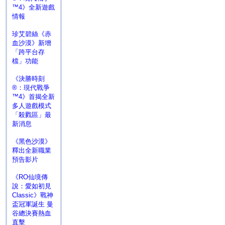
™4》全新遊戲
情報
珍艾碧絲《赤
血沙漠》新增
「跨平台存
檔」功能
《決勝時刻
®：現代戰爭
™4》首揭全新
多人遊戲模式
「殺戮區」最
新消息
《黑色沙漠》
釋出全新職業
預告影片
《RO仙境傳
說：愛如初見
Classic》戰神
盃冠軍誕生 曼
谷總決賽熱血
直擊