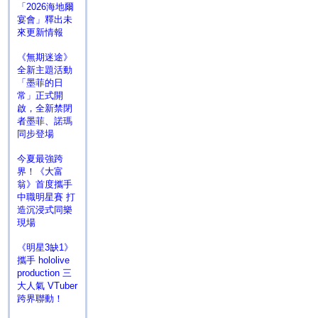
「2026海地爾
宴會」釋出未
來更新情報
《無期迷途》
全新主題活動
「墨菲的日
常」正式開
啟，全新禁閉
者墨菲、諾瑪
同步登場
今夏最強跨
界！《大富
翁》首度攜手
中職明星賽 打
造沉浸式同樂
現場
《明星3缺1》
攜手 hololive
production 三
大人氣 VTuber
跨界聯動！