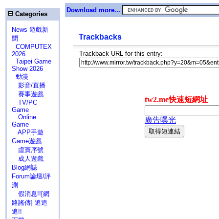
Download more...
Categories
News 遊戲新
Trackbacks
聞
COMPUTEX
Trackback URL for this entry:
2026
Taipei Game
Show 2026
動漫
影音/直播
賽事遊戲
TV/PC
Game
Online
Game
APP手遊
Game遊戲
虛寶序號
成人遊戲
Blog網誌
Forum論壇/評
測
假消息!![網
路謠傳] 追追
追!!