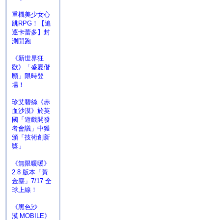
重機美少女心
跳RPG！【追
逐卡蕾多】封
測開跑
《新世界狂
歡》「盛夏偕
願」限時登
場！
珍艾碧絲《赤
血沙漠》於英
國「遊戲開發
者會議」中獲
頒「技術創新
獎」
《無限暖暖》
2.8 版本「黃
金塵」7/17 全
球上線！
《黑色沙
漠 MOBILE》