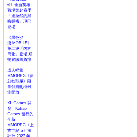
®》全新英雄
戰場第14賽季
「達拉然的黑
暗贈禮」現已
登場
《黑色沙
漠 MOBILE》
第二波「內容
簡化」登場 順
暢冒險無負擔
成人輕量
MMORPG《夢
幻欲獸屋》限
量付費刪檔封
測開放
XL Games 開
發、Kakao
Games 發行的
全新
MMORPG《上
古世紀 S》預
計於 2027 年