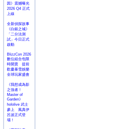
因》震撼曝光
2026 Q4 正式
上線
全新偵探故事
《白銀之城》
「二分法測
試」今日正式
啟動
BlizzCon 2026
數位組合包限
時開賣 提前
歡慶暴雪娛樂
全球玩家盛會
《我想成為影
之強者！
Master of
Garden》
hololive 武士
參上 風真伊
呂波正式登
場！