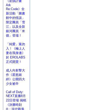
《星隕計畫
Ark
Re:Code》全
新活動「圖書
館中的怪談」
限定團員「雪
江」以及全新
銀河團員「米
德」登場！
「純愛」黨勿
入！《極上人
妻在我身邊》
於 EROLABS
正式開賣！
成人向射擊大
作《星慾姬
絆》公開四大
少女祕辛
Call of Duty:
NEXT直播8月
22日登場 揭曉
《決勝時刻
®：現代戰爭