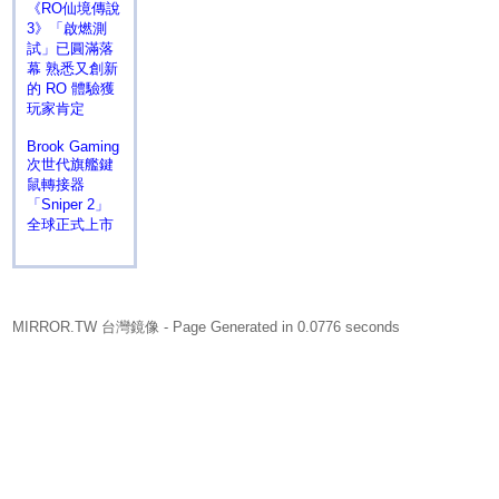
《RO仙境傳說
3》「啟燃測
試」已圓滿落
幕 熟悉又創新
的 RO 體驗獲
玩家肯定
Brook Gaming
次世代旗艦鍵
鼠轉接器
「Sniper 2」
全球正式上市
MIRROR.TW 台灣鏡像
- Page Generated in 0.0776 seconds