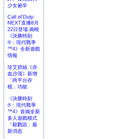
少女祕辛
Call of Duty:
NEXT直播8月
22日登場 揭曉
《決勝時刻
®：現代戰爭
™4》全新遊戲
情報
珍艾碧絲《赤
血沙漠》新增
「跨平台存
檔」功能
《決勝時刻
®：現代戰爭
™4》首揭全新
多人遊戲模式
「殺戮區」最
新消息