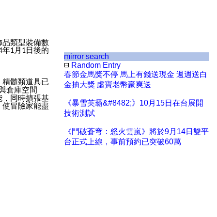
飾品類型裝備數
年
月
日後的
4
1
1
mirror search
Random Entry
春節金馬獎不停 馬上有錢送現金 週週送白
、精髓類道具已
金抽大獎 虛寶老幣豪爽送
與倉庫空間
能，同時擴張基
《暴雪英霸&#8482;》10月15日在台展開
，使冒險家能盡
技術測試
《鬥破蒼穹：怒火雲嵐》將於9月14日雙平
台正式上線，事前預約已突破60萬