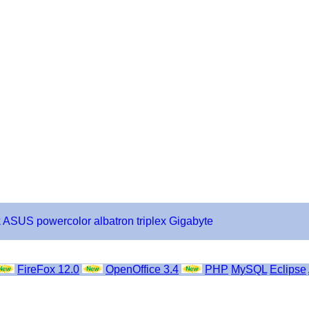
k
ASUS
powercolor
albatron
triplex
Gigabyte
FireFox 12.0
OpenOffice 3.4
PHP
MySQL
Eclipse