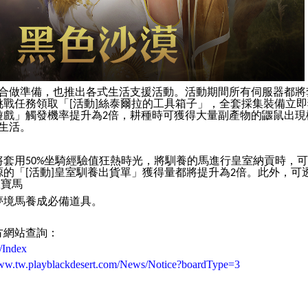
合做準備，也推出各式生活支援活動。活動期間所有伺服器都將
挑戰任務領取「
活動
絲泰爾拉的工具箱子」，全套採集裝備立即
[
]
遊戲」觸發機率提升為
倍，耕種時可獲得大量副產物的鼴鼠出現
2
生活。
將套用
坐騎經驗值狂熱時光，將馴養的馬進行皇室納貢時，可
50%
源的「
活動
皇室馴養出貨單」獲得量都將提升為
倍。此外，可
[
]
2
室寶馬
夢境馬養成必備道具。
方網站查詢：
/Index
www.tw.playblackdesert.com/News/Notice?boardType=3