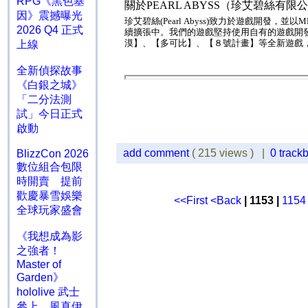
RPG《黑色基
關於
PEARL ABYSS
（珍艾碧絲有限
因》震撼曝光
珍艾碧絲
(Pearl Abyss)
致力於遊戲開發，並以
M
2026 Q4 正式
續擴張中。我們的遊戲堅持使用自有的遊戲開
漠】、【多可比】、【８號計畫】等全新遊戲
上線
全新偵探故事
《白銀之城》
「二分法測
試」今日正式
啟動
add comment
( 215 views ) |
0 track
BlizzCon 2026
數位組合包限
時開賣 提前
歡慶暴雪娛樂
<<First
<Back
| 1153 |
1154
全球玩家盛會
《我想成為影
之強者！
Master of
Garden》
hololive 武士
參上 風真伊