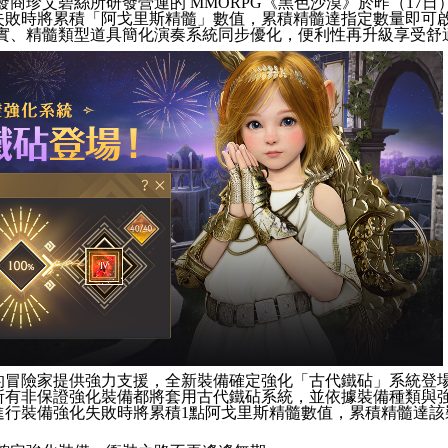
研發商珍艾碧絲所研發營運的
MMORPG
《黑色沙漠》於昨（
17
日
失敗時將累積「阿戈里斯精髓」數值，累積精髓達指定數量即可
實、精髓類型道具簡化演奏系統同步優化，便利性再升級享受舒
的冒險家提供強力支援，全新裝備確定強化「古代鐵砧」系統登
所有非保證強化裝備都將套用古代鐵砧系統，並依據裝備種類與
進行裝備強化失敗時將累積
1
點阿戈里斯精髓數值，累積精髓達該