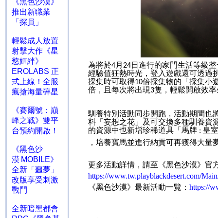
《黑色沙漠》
推出新職業
「探員」
輕鬆成人放置
射擊大作《星
慾姬絆》
為將於
月
日進行的家門生活等級整
4
24
EROLABS 正
經驗值狂熱時光，登入遊戲還可透過
採集時可取得
倍採集物的「採集小
式上線！全服
10
倍，且每次將出現
隻，輕鬆開啟效率
3
瘋搶海量碎星
《賽爾號：巔
馴養特別活動同步開跑，活動期間也
峰之戰》雙平
料「妄想之花」及可交換多種馴養資
的資源中也新增珍稀道具「馬牌
皇
台預約開啟！
:
，培養寶馬並進行納貢可再獲得大量
《黑色沙
漠 MOBILE》
更多活動詳情，請至《黑色沙漠》官
全新「噩夢」
https://www.tw.playblackdesert.com/Main
改版享受刺激
《黑色沙漠》最新活動一覽：
https://
戰鬥
全新暗黑都會