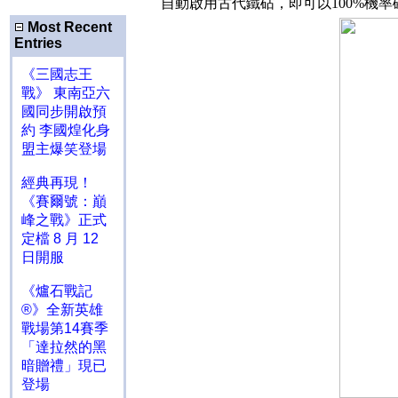
自動啟用古代鐵砧，即可以
100%
機率
Most Recent
Entries
《三國志王
戰》 東南亞六
國同步開啟預
約 李國煌化身
盟主爆笑登場
經典再現！
《賽爾號：巔
峰之戰》正式
定檔 8 月 12
日開服
《爐石戰記
®》全新英雄
戰場第14賽季
「達拉然的黑
暗贈禮」現已
登場