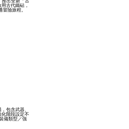
）推出全新「古
啟用古代鐵砧，
適冒險旅程。
場，包含武器、
強化階段設定不
裝備類型／強