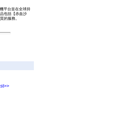
機平台並在全球持
品包括【赤血沙
優質的服務。
st>>