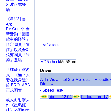
呂波正式登
場！
《星隕計畫
Ark
Re:Code》全
新活動「圖書
館中的怪談」
限定團員「雪
Release
江」以及全新
銀河團員「米
德」登場！
MD5 check
Md5Sum
「純愛」黨勿
Driver
入！《極上人
ATI
nVidia
intel
SIS
MSI
elsa
HP
leadte
妻在我身邊》
DirectX
於 EROLABS
正式開賣！
- Speed Test-
ubuntu 12.04
Fedora core 17
成人向射擊大
作《星慾姬
絆》公開四大