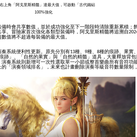
右上角「阿戈里斯精髓」達最大值，可啟動「古代鐵砧
100%
強化
裝備時會共享數值，並於成功強化至下一階段時清除重新累積；
共享。冒險家首次強化各類型裝備時，阿戈里斯精髓將追溯自
202
髓數值將不超過每裝備的最大值。
演奏系統便利性更新。原先分別有
種、
種、
種的痕跡、果實
13
9
8
痕跡」、「自然的果實」與「自然的精髓」道具，大量釋放背包
。演奏系統則新增可一次性選取單一小節或整首樂曲所有音符功
上的「演奏領域排名」，未來也計畫刪除演奏等級音符數量限制