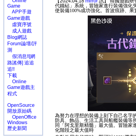
Online
【2024.04.18
mirror
訊】 韓國遊戲
代鐵砧」系統，冒險家進行裝備強化
Game
使裝備
100%
成功強化。首波痕跡、果
APP手遊
Game遊戲
虛寶序號
成人遊戲
Blog網誌
Forum論壇/評
測
假消息!![網
路謠傳] 追追
追!!
下載
Online
Game遊戲主
程式
OpenSource
開放原始碼
為努力在理想的裝備上刻下自己名字
OpenOffice
防具、飾品、生活工具與船艦裝備等
Windows
同「阿戈里斯精髓」最大值。冒險家
歷史新聞
化階段之最大值時