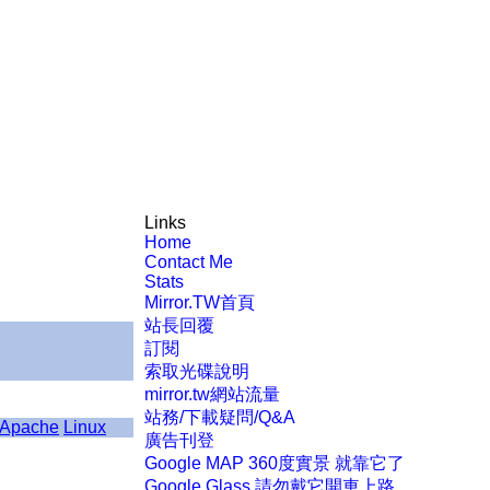
Links
Home
Contact Me
Stats
Mirror.TW首頁
站長回覆
訂閱
索取光碟說明
mirror.tw網站流量
站務/下載疑問/Q&A
Apache
Linux
廣告刊登
Google MAP 360度實景 就靠它了
Google Glass 請勿戴它開車上路