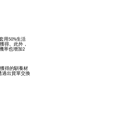
套用
生活
50%
獲得。此外，
機率也增加
2
獲得的馴養材
透過出貨單交換