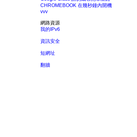
CHROMEBOOK 在幾秒鐘內開機
vvv
網路資源
我的IPv6
資訊安全
短網址
翻牆