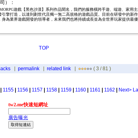
公司）：
MORPG
遊戲【黑色沙漠】系列作品聞名，我們的服務橫跨手遊、端遊、家用主
發引擎打造，以達到劃世代且獨一無二高規格的遊戲品質。目前在研發中的新作
，身為業界遊戲開發的領導者，未來我們也將持續成長並為全世界玩家提供最
TOP
backs
|
permalink
|
related link
|
( 3 / 81 )
|
1155
|
1156
|
1157
|
1158
|
1159
|
1160
|
1161
|
1162
|
Next>
La