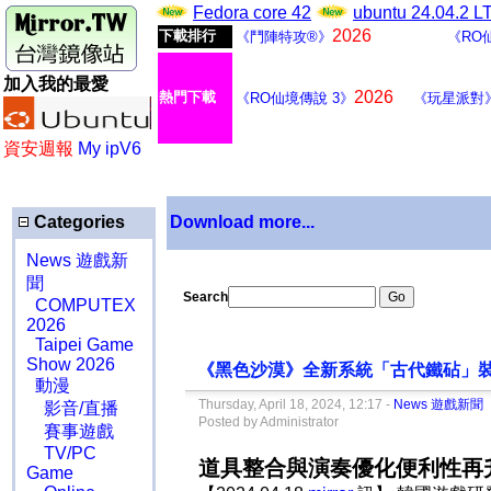
Fedora core 42
ubuntu 24.04.2 
2026
下載排行
《鬥陣特攻®》
《RO
加入我的最愛
2026
熱門下載
《RO仙境傳說 3》
《玩星派對
資安週報
My ipV6
Categories
Download more...
News 遊戲新
聞
Search
COMPUTEX
2026
Taipei Game
Show 2026
《黑色沙漠》全新系統「古代鐵砧」
動漫
Thursday, April 18, 2024, 12:17 -
News 遊戲新聞
影音/直播
Posted by Administrator
賽事遊戲
TV/PC
道具整合與演奏優化便利性再
Game