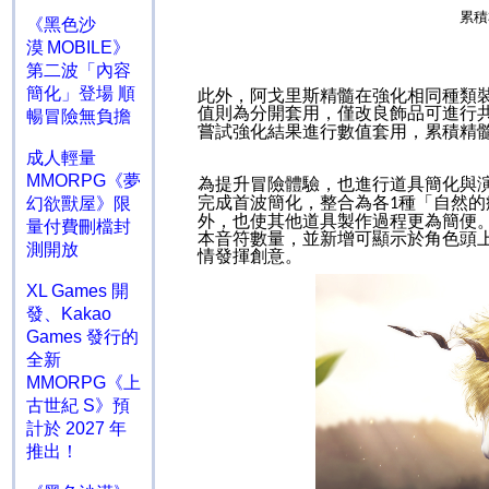
累積
《黑色沙
漠 MOBILE》
第二波「內容
簡化」登場 順
此外，阿戈里斯精髓在強化相同種類
值則為分開套用，僅改良飾品可進行
暢冒險無負擔
嘗試強化結果進行數值套用，累積精
成人輕量
MMORPG《夢
為提升冒險體驗，也進行道具簡化與
完成首波簡化，整合為各
種「自然的
幻欲獸屋》限
1
外，也使其他道具製作過程更為簡便
量付費刪檔封
本音符數量，並新增可顯示於角色頭
測開放
情發揮創意。
XL Games 開
發、Kakao
Games 發行的
全新
MMORPG《上
古世紀 S》預
計於 2027 年
推出！