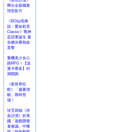
《黑色沙漠》
釋出全新職業
預告影片
《RO仙境傳
說：愛如初見
Classic》戰神
盃冠軍誕生 曼
谷總決賽熱血
直擊
重機美少女心
跳RPG！【追
逐卡蕾多】封
測開跑
《新世界狂
歡》「盛夏偕
願」限時登
場！
珍艾碧絲《赤
血沙漠》於英
國「遊戲開發
者會議」中獲
頒「技術創新