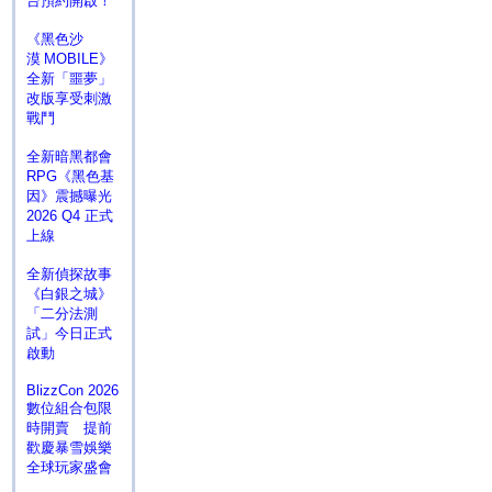
台預約開啟！
《黑色沙
漠 MOBILE》
全新「噩夢」
改版享受刺激
戰鬥
全新暗黑都會
RPG《黑色基
因》震撼曝光
2026 Q4 正式
上線
全新偵探故事
《白銀之城》
「二分法測
試」今日正式
啟動
BlizzCon 2026
數位組合包限
時開賣 提前
歡慶暴雪娛樂
全球玩家盛會