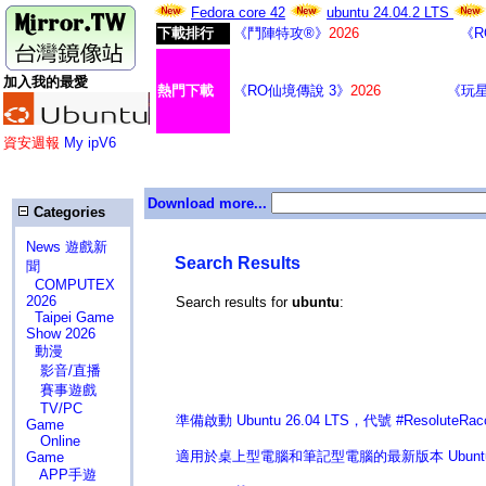
Fedora core 42
ubuntu 24.04.2 LTS
下載排行
《鬥陣特攻®》
2026
《R
加入我的最愛
熱門下載
《RO仙境傳說 3》
2026
《玩
資安週報
My ipV6
Download more...
Categories
News 遊戲新
Search Results
聞
COMPUTEX
2026
Search results for
ubuntu
:
Taipei Game
Show 2026
動漫
影音/直播
賽事遊戲
TV/PC
準備啟動 Ubuntu 26.04 LTS，代號 #ResoluteRac
Game
Online
適用於桌上型電腦和筆記型電腦的最新版本 Ubuntu 作業
Game
APP手遊