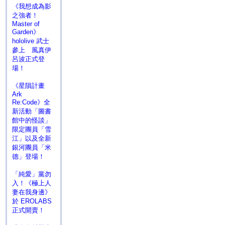
《我想成為影
之強者！
Master of
Garden》
hololive 武士
參上 風真伊
呂波正式登
場！
《星隕計畫
Ark
Re:Code》全
新活動「圖書
館中的怪談」
限定團員「雪
江」以及全新
銀河團員「米
德」登場！
「純愛」黨勿
入！《極上人
妻在我身邊》
於 EROLABS
正式開賣！