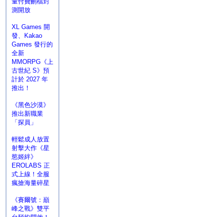
量付費刪檔封
測開放
XL Games 開
發、Kakao
Games 發行的
全新
MMORPG《上
古世紀 S》預
計於 2027 年
推出！
《黑色沙漠》
推出新職業
「探員」
輕鬆成人放置
射擊大作《星
慾姬絆》
EROLABS 正
式上線！全服
瘋搶海量碎星
《賽爾號：巔
峰之戰》雙平