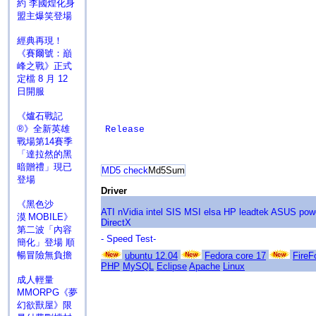
約 李國煌化身
盟主爆笑登場
經典再現！
《賽爾號：巔
峰之戰》正式
定檔 8 月 12
日開服
《爐石戰記
®》全新英雄
Release
戰場第14賽季
「達拉然的黑
暗贈禮」現已
MD5 check
Md5Sum
登場
Driver
《黑色沙
ATI
nVidia
intel
SIS
MSI
elsa
HP
leadtek
ASUS
pow
漠 MOBILE》
DirectX
第二波「內容
- Speed Test-
簡化」登場 順
暢冒險無負擔
ubuntu 12.04
Fedora core 17
FireF
PHP
MySQL
Eclipse
Apache
Linux
成人輕量
MMORPG《夢
幻欲獸屋》限