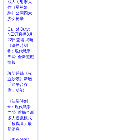
成人向射擊大
作《星慾姬
絆》公開四大
少女祕辛
Call of Duty:
NEXT直播8月
22日登場 揭曉
《決勝時刻
®：現代戰爭
™4》全新遊戲
情報
珍艾碧絲《赤
血沙漠》新增
「跨平台存
檔」功能
《決勝時刻
®：現代戰爭
™4》首揭全新
多人遊戲模式
「殺戮區」最
新消息