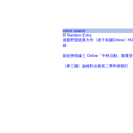
mirror search
Random Entry
遊藝野蠻經典大作《老子有錢Online》H
線
新劍俠情緣三 Online「中秋活動」隆重
《夢三國》巔峰對決賽第二季即將開打