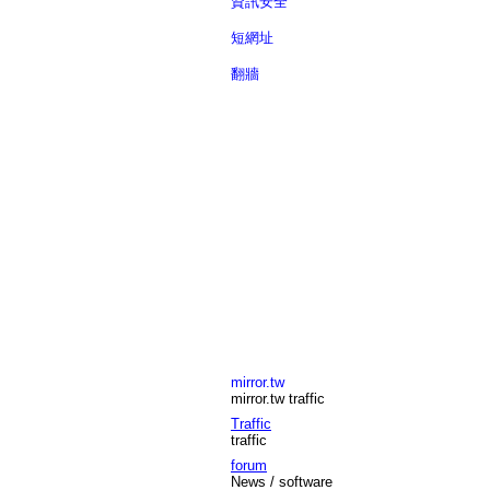
資訊安全
短網址
翻牆
mirror.tw
mirror.tw traffic
Traffic
traffic
forum
News / software