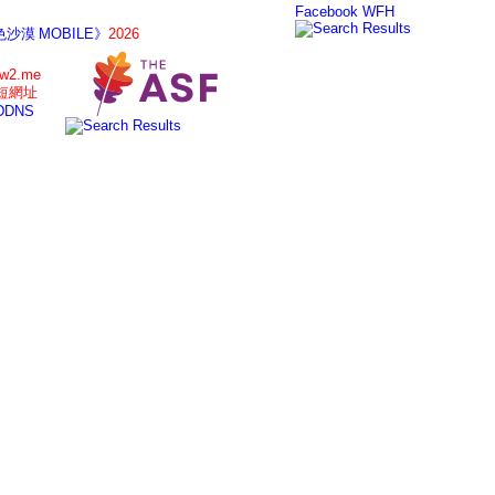
Facebook
WFH
沙漠 MOBILE》
2026
tw2.me
短網址
DDNS