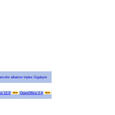
ercolor
albatron
triplex
Gigabyte
ox 12.0
OpenOffice 3.4