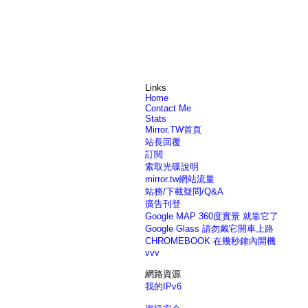
Links
Home
Contact Me
Stats
Mirror.TW首頁
站長回覆
訂閱
索取光碟說明
mirror.tw網站流量
站務/下載疑問/Q&A
廣告刊登
Google MAP 360度實景 就靠它了
Google Glass 請勿戴它開車上路
CHROMEBOOK 在幾秒鐘內開機
vvv
網路資源
我的IPv6