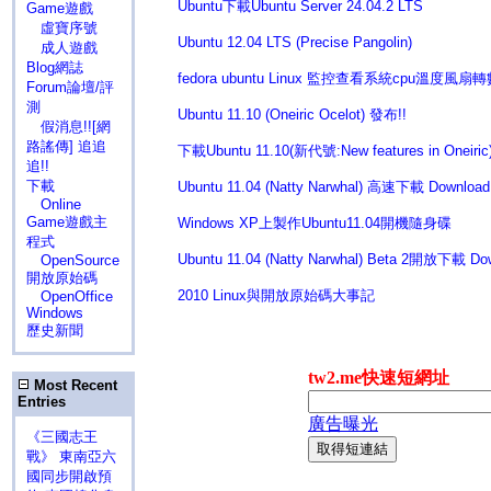
Ubuntu下載Ubuntu Server 24.04.2 LTS
Game遊戲
虛寶序號
Ubuntu 12.04 LTS (Precise Pangolin)
成人遊戲
Blog網誌
fedora ubuntu Linux 監控查看系統cpu溫度風扇
Forum論壇/評
測
Ubuntu 11.10 (Oneiric Ocelot) 發布!!
假消息!![網
路謠傳] 追追
下載Ubuntu 11.10(新代號:New features in Oneiric
追!!
下載
Ubuntu 11.04 (Natty Narwhal) 高速下載 Download
Online
Game遊戲主
Windows XP上製作Ubuntu11.04開機隨身碟
程式
Ubuntu 11.04 (Natty Narwhal) Beta 2開放下載 Do
OpenSource
開放原始碼
2010 Linux與開放原始碼大事記
OpenOffice
Windows
歷史新聞
Most Recent
Entries
《三國志王
戰》 東南亞六
國同步開啟預