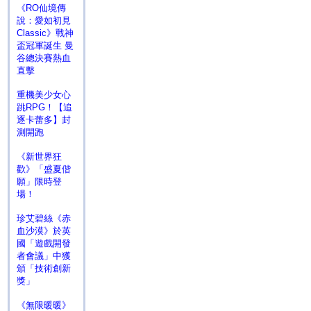
《RO仙境傳
說：愛如初見
Classic》戰神
盃冠軍誕生 曼
谷總決賽熱血
直擊
重機美少女心
跳RPG！【追
逐卡蕾多】封
測開跑
《新世界狂
歡》「盛夏偕
願」限時登
場！
珍艾碧絲《赤
血沙漠》於英
國「遊戲開發
者會議」中獲
頒「技術創新
獎」
《無限暖暖》