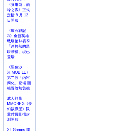
《賽爾號：巔
峰之戰》正式
定檔 8 月 12
日開服
《爐石戰記
®》全新英雄
戰場第14賽季
「達拉然的黑
暗贈禮」現已
登場
《黑色沙
漠 MOBILE》
第二波「內容
簡化」登場 順
暢冒險無負擔
成人輕量
MMORPG《夢
幻欲獸屋》限
量付費刪檔封
測開放
XL Games 開