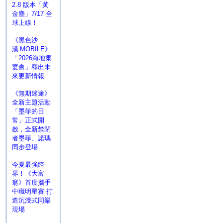
2.8 版本「黃
金塵」7/17 全
球上線！
《黑色沙
漠 MOBILE》
「2026海地爾
宴會」釋出未
來更新情報
《無期迷途》
全新主題活動
「墨菲的日
常」正式開
啟，全新禁閉
者墨菲、諾瑪
同步登場
今夏最強跨
界！《大富
翁》首度攜手
中職明星賽 打
造沉浸式同樂
現場