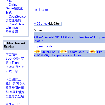
下載
Online
Game遊戲主
Release
程式
OpenSource
開放原始碼
MD5 check
Md5Sum
OpenOffice
Windows
Driver
歷史新聞
ATI
nVidia
intel
SIS
MSI
elsa
HP
leadtek
ASUS
pow
DirectX
Most Recent
- Speed Test-
Entries
ubuntu 12.04
Fedora core 17
FireF
末世機甲
PHP
MySQL
Eclipse
Apache
Linux
SLG《機甲突
襲：Titan
Rush》雙平台
正式上線
《三國志王
戰》 東南亞六
國同步開啟預
約 李國煌化身
盟主爆笑登場
經典再現！