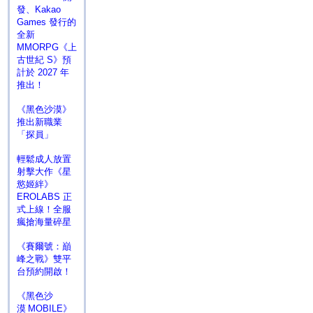
發、Kakao
Games 發行的
全新
MMORPG《上
古世紀 S》預
計於 2027 年
推出！
《黑色沙漠》
推出新職業
「探員」
輕鬆成人放置
射擊大作《星
慾姬絆》
EROLABS 正
式上線！全服
瘋搶海量碎星
《賽爾號：巔
峰之戰》雙平
台預約開啟！
《黑色沙
漠 MOBILE》