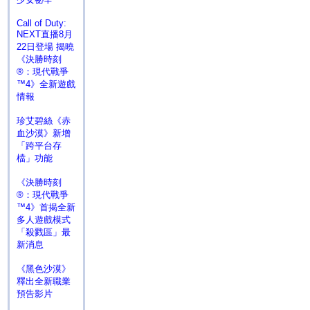
Call of Duty:
NEXT直播8月
22日登場 揭曉
《決勝時刻
®：現代戰爭
™4》全新遊戲
情報
珍艾碧絲《赤
血沙漠》新增
「跨平台存
檔」功能
《決勝時刻
®：現代戰爭
™4》首揭全新
多人遊戲模式
「殺戮區」最
新消息
《黑色沙漠》
釋出全新職業
預告影片