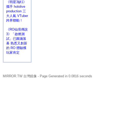
《明星3缺1》
攜手 hololive
production 三
大人氣 VTuber
跨界聯動！
《RO仙境傳說
3》「啟燃測
試」已圓滿落
幕 熟悉又創新
的 RO 體驗獲
玩家肯定
MIRROR.TW 台灣鏡像
- Page Generated in 0.0816 seconds