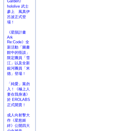
Garden》
hololive 武士
參上 風真伊
呂波正式登
場！
《星隕計畫
Ark
Re:Code》全
新活動「圖書
館中的怪談」
限定團員「雪
江」以及全新
銀河團員「米
德」登場！
「純愛」黨勿
入！《極上人
妻在我身邊》
於 EROLABS
正式開賣！
成人向射擊大
作《星慾姬
絆》公開四大
少女祕辛