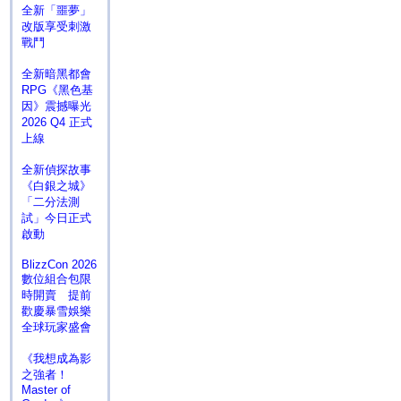
全新「噩夢」
改版享受刺激
戰鬥
全新暗黑都會
RPG《黑色基
因》震撼曝光
2026 Q4 正式
上線
全新偵探故事
《白銀之城》
「二分法測
試」今日正式
啟動
BlizzCon 2026
數位組合包限
時開賣 提前
歡慶暴雪娛樂
全球玩家盛會
《我想成為影
之強者！
Master of