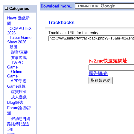
Download more...
Categories
News 遊戲新
Trackbacks
聞
COMPUTEX
Trackback URL for this entry:
2026
Taipei Game
Show 2026
動漫
影音/直播
賽事遊戲
TV/PC
Game
Online
Game
APP手遊
Game遊戲
虛寶序號
成人遊戲
Blog網誌
Forum論壇/評
測
假消息!![網
路謠傳] 追追
追!!