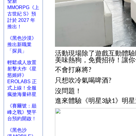
全新
MMORPG《上
古世紀 S》預
計於 2027 年
推出！
《黑色沙漠》
推出新職業
「探員」
活動現場除了遊戲互動體驗
美味熱狗，免費招待！讓你
輕鬆成人放置
不會打麻將
射擊大作《星
?
慾姬絆》
只想吹冷氣喝啤酒
?
EROLABS 正
式上線！全服
沒問題！
瘋搶海量碎星
進來體驗《明星
缺
》明星
3
1
《賽爾號：巔
峰之戰》雙平
台預約開啟！
《黑色沙