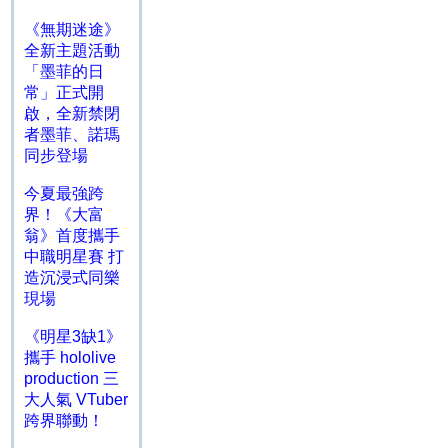
《無期迷途》
全新主題活動
「墨菲的日
常」正式開
啟，全新禁閉
者墨菲、諾瑪
同步登場
今夏最強跨
界！《大富
翁》首度攜手
中職明星賽 打
造沉浸式同樂
現場
《明星3缺1》
攜手 hololive
production 三
大人氣 VTuber
跨界聯動！