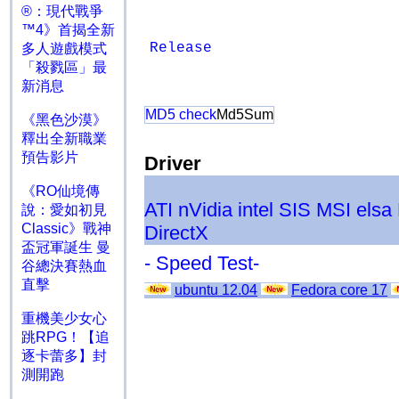
®：現代戰爭
™4》首揭全新
Release
多人遊戲模式
「殺戮區」最
新消息
MD5 check
Md5Sum
《黑色沙漠》
釋出全新職業
預告影片
Driver
《RO仙境傳
ATI
nVidia
intel
SIS
MSI
elsa
說：愛如初見
Classic》戰神
DirectX
盃冠軍誕生 曼
- Speed Test-
谷總決賽熱血
直擊
ubuntu 12.04
Fedora core 17
重機美少女心
跳RPG！【追
逐卡蕾多】封
測開跑