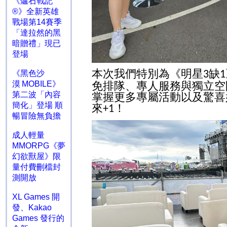
《爐石戰記
®》全新英雄
戰場第14賽季
「達拉然的黑
暗贈禮」現已
登場
本次我們特別為《明星
缺
3
1
《黑色沙
免排隊、專人服務與獨立空
漠 MOBILE》
第二波「內容
掌握更多專屬活動以及驚喜
簡化」登場 順
來
！
+1
暢冒險無負擔
成人輕量
MMORPG《夢
幻欲獸屋》限
量付費刪檔封
測開放
XL Games 開
發、Kakao
Games 發行的