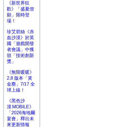
《新世界狂
歡》「盛夏偕
願」限時登
場！
珍艾碧絲《赤
血沙漠》於英
國「遊戲開發
者會議」中獲
頒「技術創新
獎」
《無限暖暖》
2.8 版本「黃
金塵」7/17 全
球上線！
《黑色沙
漠 MOBILE》
「2026海地爾
宴會」釋出未
來更新情報