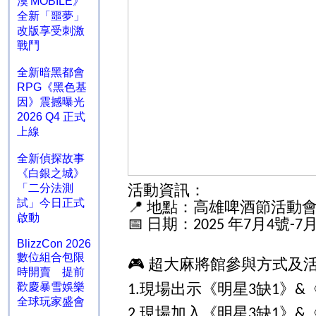
漠 MOBILE》
全新「噩夢」
改版享受刺激
戰鬥
全新暗黑都會
RPG《黑色基
因》震撼曝光
2026 Q4 正式
上線
全新偵探故事
《白銀之城》
活動資訊：
「二分法測
試」今日正式
地點：高雄啤酒節活動
📍
啟動
日期：
年
月
號
📅
2025
7
4
-7
BlizzCon 2026
數位組合包限
超大麻將館參與方式及
🎮
時開賣 提前
現場出示《明星
缺
》
歡慶暴雪娛樂
1.
3
1
&
全球玩家盛會
現場加入《明星
缺
》
2.
3
1
&