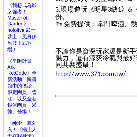
《我想成為影
現場遊玩《明星
缺
》
3.
3
1
&
之強者！
份。
Master of
免費提供：掌門啤酒、
🍻
Garden》
hololive 武士
參上 風真伊
呂波正式登
場！
不論你是資深玩家還是新手
魅力，還有涼爽冷氣與最好
《星隕計畫
同共襄盛舉！
Ark
Re:Code》全
http://www.371.com.tw/
新活動「圖書
館中的怪談」
限定團員「雪
江」以及全新
銀河團員「米
德」登場！
「純愛」黨勿
入！《極上人
妻在我身邊》