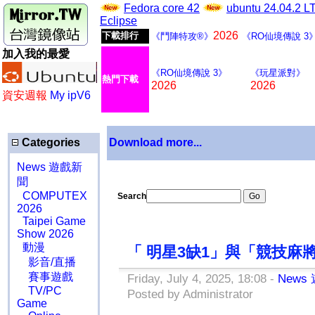
Fedora core 42
ubuntu 24.04.2 
Eclipse
2026
下載排行
《鬥陣特攻®》
《RO仙境傳說 3
加入我的最愛
《RO仙境傳說 3》
《玩星派對》
熱門下載
2026
2026
資安週報
My ipV6
Categories
Download more...
News 遊戲新
聞
COMPUTEX
Search
2026
Taipei Game
Show 2026
動漫
「 明星3缺1」與「競技麻將
影音/直播
賽事遊戲
Friday, July 4, 2025, 18:08 -
News
TV/PC
Posted by Administrator
Game