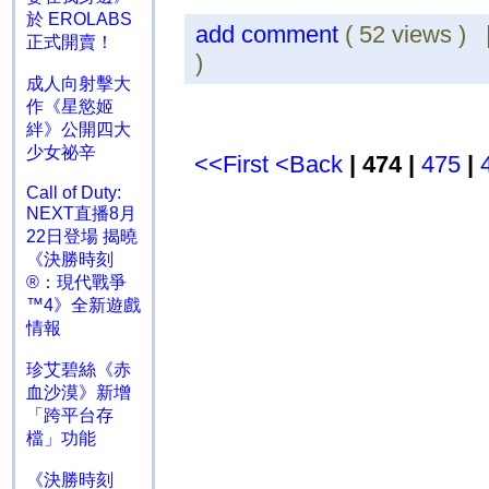
於 EROLABS
add comment
( 52 views )
正式開賣！
)
成人向射擊大
作《星慾姬
絆》公開四大
少女祕辛
<<First
<Back
| 474 |
475
|
Call of Duty:
NEXT直播8月
22日登場 揭曉
《決勝時刻
®：現代戰爭
™4》全新遊戲
情報
珍艾碧絲《赤
血沙漠》新增
「跨平台存
檔」功能
《決勝時刻