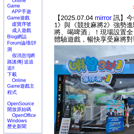
Online
Game
APP手遊
【2025.07.04
mirror
訊】今
Game遊戲
》與《競技麻將
》強勢進
虛寶序號
1
2
成人遊戲
將、喝啤酒」！現場設置全
Blog網誌
體驗遊戲，暢快享受麻將對
Forum論壇/評
測
假消息!![網
路謠傳] 追追
追!!
下載
Online
Game遊戲主
程式
OpenSource
開放原始碼
OpenOffice
Windows
歷史新聞