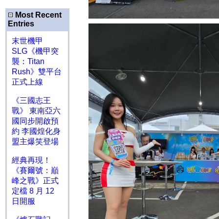
Most Recent
Entries
末世機甲
SLG《機甲突
襲：Titan
Rush》雙平台
正式上線
《三國志王
戰》 東南亞六
國同步開啟預
約 李國煌化身
盟主爆笑登場
經典再現！
《賽爾號：巔
峰之戰》正式
定檔 8 月 12
日開服