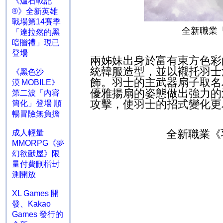
《爐石戰記
®》全新英雄
戰場第14賽季
全新職業
「達拉然的黑
暗贈禮」現已
登場
兩姊妹出身於富有東方色彩
統韓服造型，並以襯托羽士
《黑色沙
飾。羽士的主武器扇子取名
漠 MOBILE》
優雅揚扇的姿態做出強力的
第二波「內容
攻擊，使羽士的招式變化更
簡化」登場 順
暢冒險無負擔
全新職業《
成人輕量
MMORPG《夢
幻欲獸屋》限
量付費刪檔封
測開放
XL Games 開
發、Kakao
Games 發行的