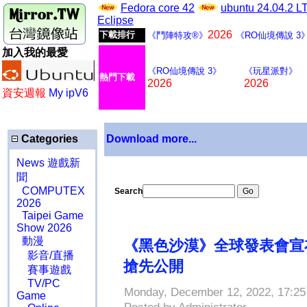
Fedora core 42
ubuntu 24.04.2 
Eclipse
2026
下載排行
《鬥陣特攻®》
《RO仙境傳說 3
加入我的最愛
《RO仙境傳說 3》
《玩星派對》
熱門下載
2026
2026
資安週報
My ipV6
Categories
Download more...
News 遊戲新
聞
COMPUTEX
Search
2026
Taipei Game
Show 2026
動漫
《黑色沙漠》全球發表會宣
影音/直播
搶先公開
賽事遊戲
TV/PC
Monday, December 12, 2022, 17:25
Game