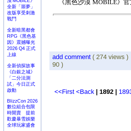
漠 MOBILE》
《黑色沙漠
MOBILE
》官
全新「噩夢」
改版享受刺激
戰鬥
全新暗黑都會
RPG《黑色基
因》震撼曝光
2026 Q4 正式
上線
add comment
( 274 views 
90 )
全新偵探故事
《白銀之城》
「二分法測
試」今日正式
啟動
<<First
<Back
| 1892 |
189
BlizzCon 2026
數位組合包限
時開賣 提前
歡慶暴雪娛樂
全球玩家盛會