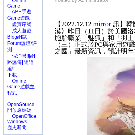
Posted by Administrator
Online
Game
APP手遊
Game遊戲
mirror
【
訊】
韓
2022.12.12
虛寶序號
漠》昨日（
11
日）於美國洛
成人遊戲
胞胎職業「魅狐」和「羽士
Blog網誌
Forum論壇/評
（三）正式於
PC
與家用遊
測
之國」最新資訊，預計明年
假消息!![網
路謠傳] 追追
追!!
下載
Online
Game遊戲主
程式
OpenSource
開放原始碼
OpenOffice
Windows
歷史新聞