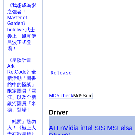
《我想成為影
之強者！
Master of
Garden》
hololive 武士
參上 風真伊
呂波正式登
場！
《星隕計畫
Ark
Re:Code》全
Release
新活動「圖書
館中的怪談」
限定團員「雪
MD5 check
Md5Sum
江」以及全新
銀河團員「米
德」登場！
Driver
「純愛」黨勿
ATI
nVidia
intel
SIS
MSI
elsa
入！《極上人
妻在我身邊》