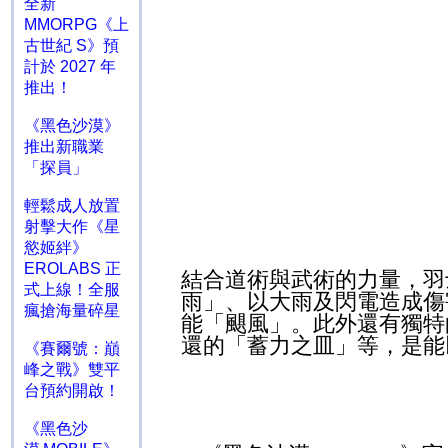
全新
MMORPG《上
古世紀 S》預
計於 2027 年
推出！
《黑色沙漠》
推出新職業
「探員」
輕鬆成人放置
射擊大作《星
慾姬絆》
EROLABS 正
結合道術與武術的力量，羽
式上線！全服
雨」、以大雨及閃電造成傷
瘋搶海量碎星
能「颶風」。此外還有獨特
還的「蓄力之皿」等，是能
《賽爾號：巔
峰之戰》雙平
台預約開啟！
《黑色沙