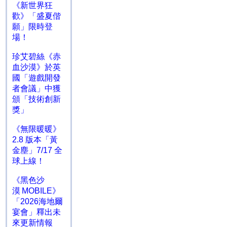
《新世界狂
歡》「盛夏偕
願」限時登
場！
珍艾碧絲《赤
血沙漠》於英
國「遊戲開發
者會議」中獲
頒「技術創新
獎」
《無限暖暖》
2.8 版本「黃
金塵」7/17 全
球上線！
《黑色沙
漠 MOBILE》
「2026海地爾
宴會」釋出未
來更新情報