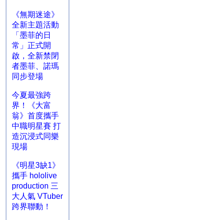
《無期迷途》
全新主題活動
「墨菲的日
常」正式開
啟，全新禁閉
者墨菲、諾瑪
同步登場
今夏最強跨
界！《大富
翁》首度攜手
中職明星賽 打
造沉浸式同樂
現場
《明星3缺1》
攜手 hololive
production 三
大人氣 VTuber
跨界聯動！