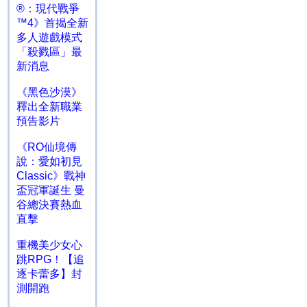
®：現代戰爭
™4》首揭全新
多人遊戲模式
「殺戮區」最
新消息
《黑色沙漠》
釋出全新職業
預告影片
《RO仙境傳
說：愛如初見
Classic》戰神
盃冠軍誕生 曼
谷總決賽熱血
直擊
重機美少女心
跳RPG！【追
逐卡蕾多】封
測開跑