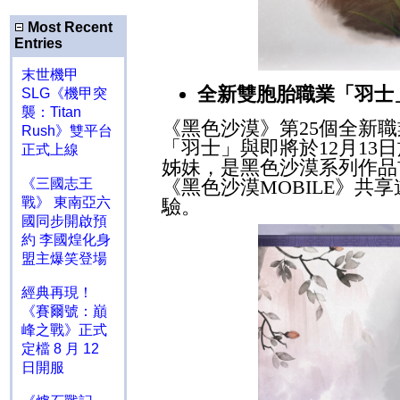
Most Recent
Entries
末世機甲
全新雙胞胎職業「羽士
SLG《機甲突
襲：Titan
《黑色沙漠》第
25
個全新職
Rush》雙平台
「羽士」與即將於
12
月
13
日
正式上線
姊妹，是黑色沙漠系列作品
《三國志王
《黑色沙漠
MOBILE
》共享
戰》 東南亞六
驗。
國同步開啟預
約 李國煌化身
盟主爆笑登場
經典再現！
《賽爾號：巔
峰之戰》正式
定檔 8 月 12
日開服