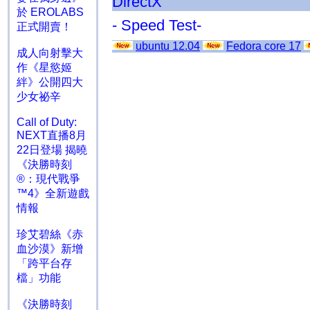
DirectX
於 EROLABS
- Speed Test-
正式開賣！
ubuntu 12.04
Fedora core 17
成人向射擊大
作《星慾姬
絆》公開四大
少女祕辛
Call of Duty:
NEXT直播8月
22日登場 揭曉
《決勝時刻
®：現代戰爭
™4》全新遊戲
情報
珍艾碧絲《赤
血沙漠》新增
「跨平台存
檔」功能
《決勝時刻