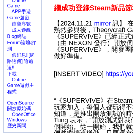
Online
Game
繼成功登錄
Steam
新品節
APP手遊
Game遊戲
【2024.11.21
mirror
訊】 
虛寶序號
熱烈參與後，
Theorycraft 
成人遊戲
《
SUPERVIVE
》已經正式
Blog網誌
（由
NEXON
發行）開放伺
Forum論壇/評
《
SUPERVIVE
》，開發團
測
做好準備。
假消息!![網
路謠傳] 追追
追!!
[INSERT VIDEO]
https://
下載
Online
Game遊戲主
程式
“《
SUPERVIVE
》在
Steam
OpenSource
玩家加入，每個人都玩得不
開放原始碼
知道，是推出開放測試的時
OpenOffice
Tung
表示，“開放測試對
Windows
歷史新聞
個開始。從一開始，我們就