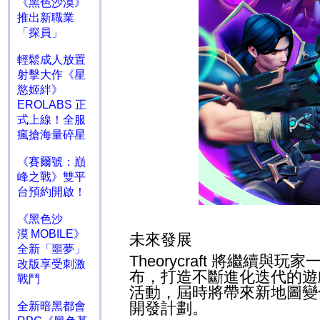
《黑色沙漠》
推出新職業
「探員」
輕鬆成人放置
射擊大作《星
慾姬絆》
EROLABS 正
式上線！全服
瘋搶海量碎星
《賽爾號：巔
峰之戰》雙平
台預約開啟！
《黑色沙
漠 MOBILE》
未來發展
全新「噩夢」
Theorycraft
將繼續與玩家
改版享受刺激
布，打造不斷進化迭代的遊
戰鬥
活動，屆時將帶來新地圖變
開發計劃。
全新暗黑都會