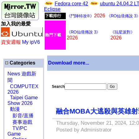
Fedora core 42
ubuntu 24.04.2 
Eclipse
2026
下載排行
《鬥陣特攻®》
《RO仙境傳說 3
加入我的最愛
《RO仙境傳說 3》
《玩星派對》
熱門下載
2026
2026
資安週報
My ipV6
Categories
Download more...
News 遊戲新
聞
COMPUTEX
Search
2026
Taipei Game
Show 2026
動漫
融合MOBA大逃殺與英雄射
影音/直播
賽事遊戲
Thursday, November 21, 2024, 12:
TV/PC
Posted by Administrator
Game