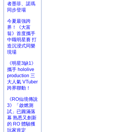
者墨菲、諾瑪
同步登場
今夏最強跨
界！《大富
翁》首度攜手
中職明星賽 打
造沉浸式同樂
現場
《明星3缺1》
攜手 hololive
production 三
大人氣 VTuber
跨界聯動！
《RO仙境傳說
3》「啟燃測
試」已圓滿落
幕 熟悉又創新
的 RO 體驗獲
玩家肯定