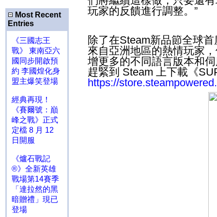
們將繼續這樣做，只要還有
玩家的反饋進行調整。”
Most Recent
Entries
除了在
Steam
新品節全球首
《三國志王
來自亞洲地區的熱情玩家，
戰》 東南亞六
增更多的不同語言版本和伺
國同步開啟預
趕緊到
Steam
上下載《
SU
約 李國煌化身
https://store.steampower
盟主爆笑登場
經典再現！
《賽爾號：巔
峰之戰》正式
定檔 8 月 12
日開服
《爐石戰記
®》全新英雄
戰場第14賽季
「達拉然的黑
暗贈禮」現已
登場