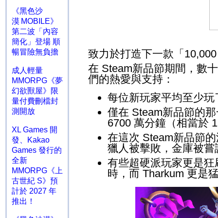
《黑色沙
漠 MOBILE》
第二波「內容
簡化」登場 順
暢冒險無負擔
致力於打造下一款「
10,00
在
Steam
新品節期間，數十
成人輕量
們的熱愛與支持：
MMORPG《夢
幻欲獸屋》限
每位新玩家平均至少玩
量付費刪檔封
僅在
Steam
新品節的那
測開放
6700
萬分鐘（相當於
XL Games 開
在這次
Steam
新品節的
發、Kakao
獵人被擊敗，金庫被嘗
Games 發行的
全新
有些超硬派玩家更是狂
MMORPG《上
時，而
Tharkum
更是
古世紀 S》預
計於 2027 年
推出！