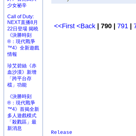
少女祕辛
Call of Duty:
NEXT直播8月
<<First
<Back
| 790 |
791
|
22日登場 揭曉
《決勝時刻
®：現代戰爭
™4》全新遊戲
情報
珍艾碧絲《赤
血沙漠》新增
「跨平台存
檔」功能
《決勝時刻
®：現代戰爭
™4》首揭全新
多人遊戲模式
「殺戮區」最
新消息
Release