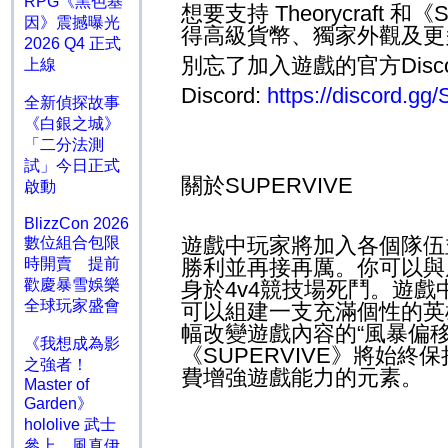
RPG《黑色基
想要支持
Theorycraft
和《
因》震撼曝光
得高級貨幣、獨家外觀及更
2026 Q4 正式
別忘了加入遊戲的官方
Disc
上線
Discord:
https://discord.
全新偵探故事
《白銀之城》
「二分法測
試」今日正式
關於
SUPERVIVE
啟動
BlizzCon 2026
遊戲中玩家將加入各個隊伍
數位組合包限
時開賣 提前
勝利並再接再厲。你可以與
歡慶暴雪娛樂
身於
4v4
競技場死鬥。遊戲
全球玩家盛會
可以組建一支充滿個性的英
幅改變遊戲內容的“風暴偏
《我想成為影
《
SUPERVIVE
》將始終保
之強者！
費增強遊戲能力的元素。
Master of
Garden》
hololive 武士
參上 風真伊