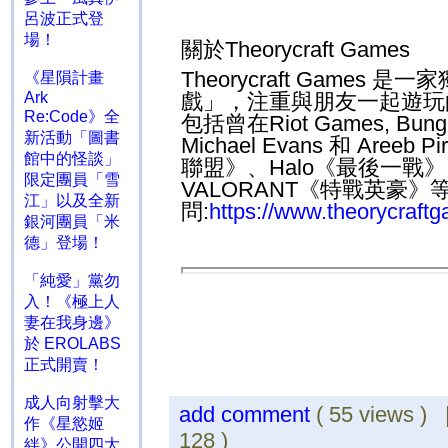
呂波正式登
場！
關於
Theorycraft Games
Theorycraft Games
是一家
《星隕計畫
Ark
戲」，注重與朋友一起遊玩
Re:Code》全
包括曾在
Riot Games, Bung
新活動「圖書
Michael Evans
和
Areeb Pir
館中的怪談」
聯盟》、
Halo
《最後一戰》
限定團員「雪
VALORANT
《特戰英豪》
江」以及全新
問
:
https://www.theorycraft
銀河團員「米
德」登場！
「純愛」黨勿
入！《極上人
妻在我身邊》
於 EROLABS
正式開賣！
成人向射擊大
add comment
( 55 views )
作《星慾姬
128 )
絆》公開四大