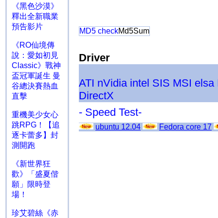
《黑色沙漠》
釋出全新職業
預告影片
MD5 check
Md5Sum
《RO仙境傳
說：愛如初見
Driver
Classic》戰神
盃冠軍誕生 曼
ATI
nVidia
intel
SIS
MSI
elsa
谷總決賽熱血
DirectX
直擊
- Speed Test-
重機美少女心
跳RPG！【追
ubuntu 12.04
Fedora core 17
逐卡蕾多】封
測開跑
《新世界狂
歡》「盛夏偕
願」限時登
場！
珍艾碧絲《赤