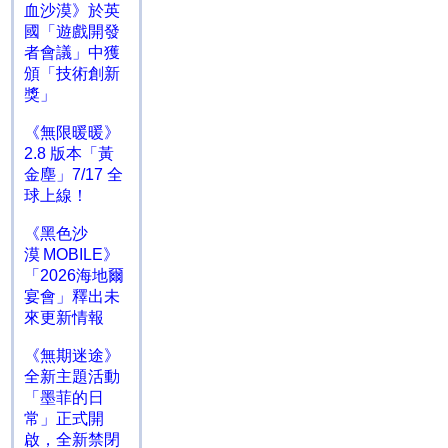
血沙漠》於英
國「遊戲開發
者會議」中獲
頒「技術創新
獎」
《無限暖暖》
2.8 版本「黃
金塵」7/17 全
球上線！
《黑色沙
漠 MOBILE》
「2026海地爾
宴會」釋出未
來更新情報
《無期迷途》
全新主題活動
「墨菲的日
常」正式開
啟，全新禁閉