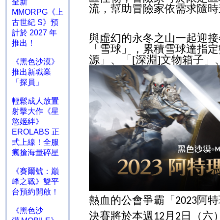
全新
流，幫助冒險家依需求隨時
MMORPG《上
古世紀 S》預
計於 2027 年
與虛幻的永冬之山一起迎接
推出！
「雪球」，累積雪球達指定
源」、「
[
深淵
]
文物箱子」
《黑色沙漠》
推出新職業
「探員」
輕鬆成人放置
射擊大作《星
慾姬絆》
EROLABS 正
式上線！全服
瘋搶海量碎星
《賽爾號：巔
峰之戰》雙平
台預約開啟！
熱血的公會爭霸「
阿特
2023
《黑色沙
決賽將於本週
月
日（六
12
2