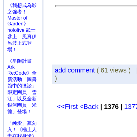
《我想成為影
之強者！
Master of
Garden》
hololive 武士
參上 風真伊
呂波正式登
場！
《星隕計畫
Ark
add comment
( 61 views )
Re:Code》全
)
新活動「圖書
館中的怪談」
限定團員「雪
江」以及全新
銀河團員「米
<<First
<Back
| 1376 |
137
德」登場！
「純愛」黨勿
入！《極上人
妻在我身邊》