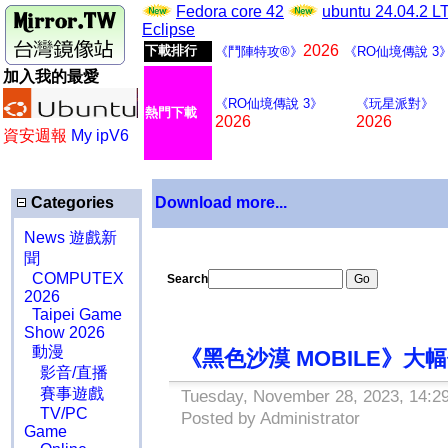
Fedora core 42
ubuntu 24.04.2 
Eclipse
2026
下載排行
《鬥陣特攻®》
《RO仙境傳說 3
加入我的最愛
《RO仙境傳說 3》
《玩星派對》
熱門下載
2026
2026
資安週報
My ipV6
Categories
Download more...
News 遊戲新
聞
COMPUTEX
Search
2026
Taipei Game
Show 2026
動漫
《黑色沙漠 MOBILE》
影音/直播
賽事遊戲
Tuesday, November 28, 2023, 14:2
TV/PC
Posted by Administrator
Game