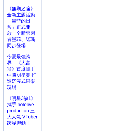
《無期迷途》
全新主題活動
「墨菲的日
常」正式開
啟，全新禁閉
者墨菲、諾瑪
同步登場
今夏最強跨
界！《大富
翁》首度攜手
中職明星賽 打
造沉浸式同樂
現場
《明星3缺1》
攜手 hololive
production 三
大人氣 VTuber
跨界聯動！