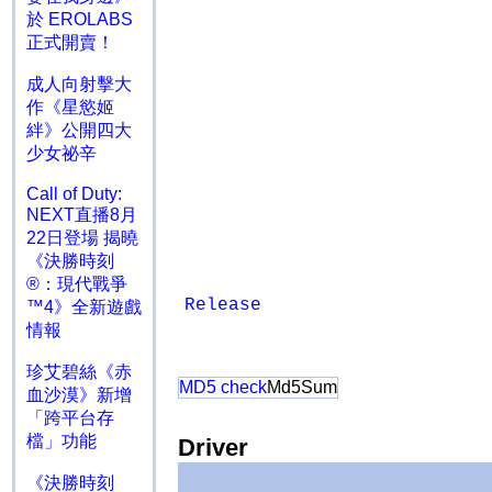
於 EROLABS
正式開賣！
成人向射擊大
作《星慾姬
絆》公開四大
少女祕辛
Call of Duty:
NEXT直播8月
22日登場 揭曉
《決勝時刻
®：現代戰爭
Release
™4》全新遊戲
情報
珍艾碧絲《赤
MD5 check
Md5Sum
血沙漠》新增
「跨平台存
檔」功能
Driver
《決勝時刻