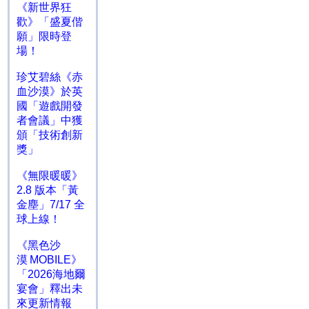
《新世界狂
歡》「盛夏偕
願」限時登
場！
珍艾碧絲《赤
血沙漠》於英
國「遊戲開發
者會議」中獲
頒「技術創新
獎」
《無限暖暖》
2.8 版本「黃
金塵」7/17 全
球上線！
《黑色沙
漠 MOBILE》
「2026海地爾
宴會」釋出未
來更新情報