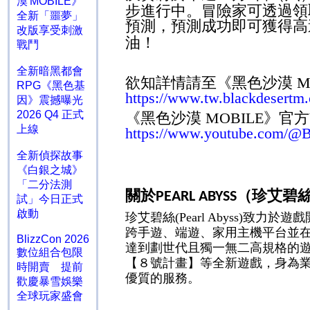
漠 MOBILE》
步進行中。冒險家可透過領
全新「噩夢」
預測，預測成功即可獲得高
改版享受刺激
油！
戰鬥
全新暗黑都會
欲知詳情請至《黑色沙漠
M
RPG《黑色基
https://www.tw.blackdesert
因》震撼曝光
2026 Q4 正式
《黑色沙漠
MOBILE
》官方
上線
https://www.youtube.com/@
全新偵探故事
《白銀之城》
「二分法測
關於
（珍艾碧
PEARL ABYSS
試」今日正式
啟動
珍艾碧絲
(Pearl Abyss)
致力於遊戲
跨手遊、端遊、家用主機平台並
BlizzCon 2026
達到劃世代且獨一無二高規格的
數位組合包限
【８號計畫】等全新遊戲，身為
時開賣 提前
優質的服務。
歡慶暴雪娛樂
全球玩家盛會