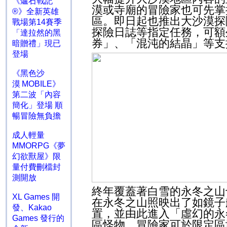
《爐石戰記
漠或寺廟的冒險家也可先掌
®》全新英雄
區。即日起也推出大沙漠探
戰場第14賽季
探險日誌等指定任務，可
「達拉然的黑
券」、「混沌的結晶」等支
暗贈禮」現已
登場
《黑色沙
漠 MOBILE》
第二波「內容
簡化」登場 順
暢冒險無負擔
成人輕量
MMORPG《夢
幻欲獸屋》限
量付費刪檔封
測開放
終年覆蓋著白雪的永冬之山
XL Games 開
在永冬之山照映出了如鏡子
發、Kakao
置，並由此進入「虛幻的永
Games 發行的
區怪物，冒險家可於限定區