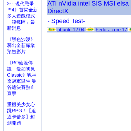
ATI
nVidia
intel
SIS
MSI
elsa
®：現代戰爭
DirectX
™4》首揭全新
多人遊戲模式
- Speed Test-
「殺戮區」最
新消息
ubuntu 12.04
Fedora core 17
《黑色沙漠》
釋出全新職業
預告影片
《RO仙境傳
說：愛如初見
Classic》戰神
盃冠軍誕生 曼
谷總決賽熱血
直擊
重機美少女心
跳RPG！【追
逐卡蕾多】封
測開跑