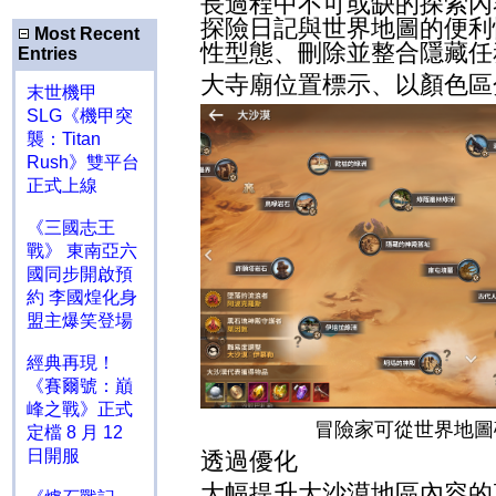
長過程中不可或缺的探索內
探險日記與世界地圖的便利
Most Recent
性型態、刪除並整合隱藏任
Entries
大寺廟位置標示、以顏色區
末世機甲
SLG《機甲突
襲：Titan
Rush》雙平台
正式上線
《三國志王
戰》 東南亞六
國同步開啟預
約 李國煌化身
盟主爆笑登場
經典再現！
《賽爾號：巔
峰之戰》正式
冒險家可從世界地圖
定檔 8 月 12
日開服
透過優化
大幅提升大沙漠地區內容的