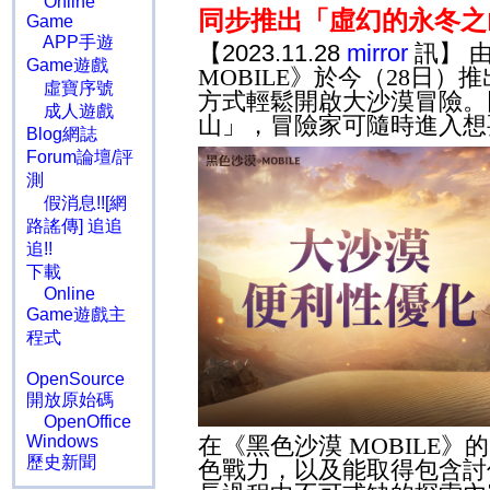
Online
同步推出「虛幻的永冬之
Game
APP手遊
【2023.11.28
mirror
訊】 
Game遊戲
MOBILE
》於今（
28
日）推
虛寶序號
方式輕鬆開啟大沙漠冒險。
成人遊戲
山
」
，冒險家可隨時進入想
Blog網誌
Forum論壇/評
測
假消息!![網
路謠傳] 追追
追!!
下載
Online
Game遊戲主
程式
OpenSource
開放原始碼
OpenOffice
在《黑色沙漠
MOBILE
》的
Windows
歷史新聞
色戰力，以及能取得包含討