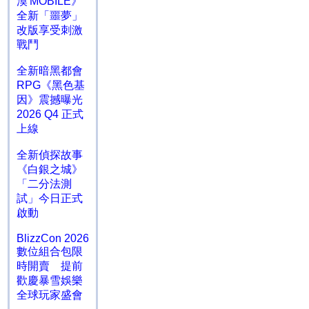
漠 MOBILE》
全新「噩夢」
改版享受刺激
戰鬥
全新暗黑都會
RPG《黑色基
因》震撼曝光
2026 Q4 正式
上線
全新偵探故事
《白銀之城》
「二分法測
試」今日正式
啟動
BlizzCon 2026
數位組合包限
時開賣 提前
歡慶暴雪娛樂
全球玩家盛會