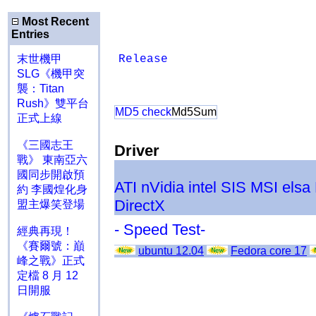
Most Recent
Entries
末世機甲
Release
SLG《機甲突
襲：Titan
Rush》雙平台
MD5 check
Md5Sum
正式上線
《三國志王
Driver
戰》 東南亞六
國同步開啟預
ATI
nVidia
intel
SIS
MSI
elsa
約 李國煌化身
DirectX
盟主爆笑登場
- Speed Test-
經典再現！
《賽爾號：巔
ubuntu 12.04
Fedora core 17
峰之戰》正式
定檔 8 月 12
日開服