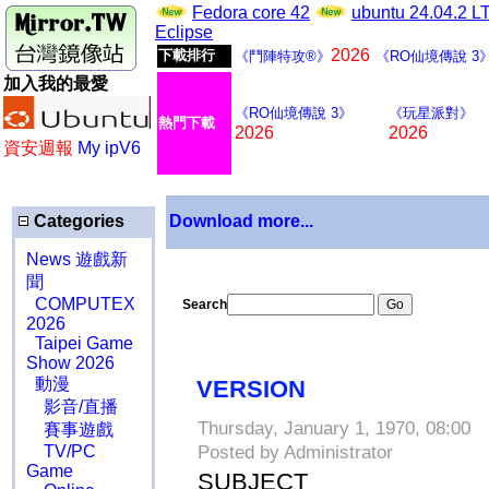
Fedora core 42
ubuntu 24.04.2 
Eclipse
2026
下載排行
《鬥陣特攻®》
《RO仙境傳說 3
加入我的最愛
《RO仙境傳說 3》
《玩星派對》
熱門下載
2026
2026
資安週報
My ipV6
Categories
Download more...
News 遊戲新
聞
COMPUTEX
Search
2026
Taipei Game
Show 2026
動漫
VERSION
影音/直播
Thursday, January 1, 1970, 08:00
賽事遊戲
TV/PC
Posted by Administrator
Game
SUBJECT