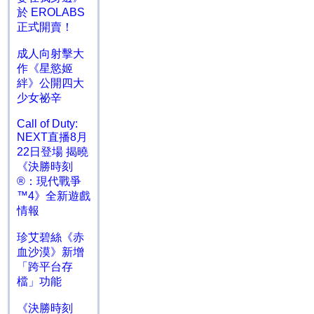
於 EROLABS
正式開賣！
成人向射擊大
作《星慾姬
絆》公開四大
少女祕辛
Call of Duty:
NEXT直播8月
22日登場 揭曉
《決勝時刻
®：現代戰爭
™4》全新遊戲
情報
珍艾碧絲《赤
血沙漠》新增
「跨平台存
檔」功能
《決勝時刻