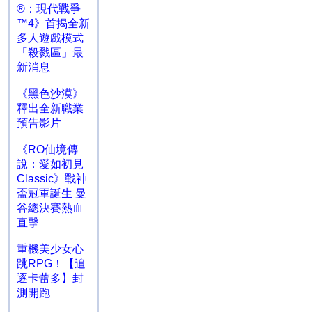
®：現代戰爭
™4》首揭全新
多人遊戲模式
「殺戮區」最
新消息
《黑色沙漠》
釋出全新職業
預告影片
《RO仙境傳
說：愛如初見
Classic》戰神
盃冠軍誕生 曼
谷總決賽熱血
直擊
重機美少女心
跳RPG！【追
逐卡蕾多】封
測開跑