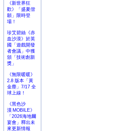
《新世界狂
歡》「盛夏偕
願」限時登
場！
珍艾碧絲《赤
血沙漠》於英
國「遊戲開發
者會議」中獲
頒「技術創新
獎」
《無限暖暖》
2.8 版本「黃
金塵」7/17 全
球上線！
《黑色沙
漠 MOBILE》
「2026海地爾
宴會」釋出未
來更新情報