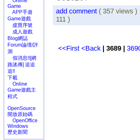
Online
Game
add comment
( 357 views 
APP手遊
111 )
Game遊戲
虛寶序號
成人遊戲
Blog網誌
Forum論壇/評
<<First
<Back
| 3689 |
369
測
假消息!![網
路謠傳] 追追
追!!
下載
Online
Game遊戲主
程式
OpenSource
開放原始碼
OpenOffice
Windows
歷史新聞