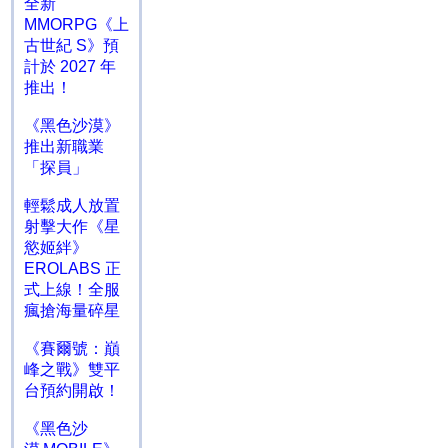
全新
MMORPG《上
古世紀 S》預
計於 2027 年
推出！
《黑色沙漠》
推出新職業
「探員」
輕鬆成人放置
射擊大作《星
慾姬絆》
EROLABS 正
式上線！全服
瘋搶海量碎星
《賽爾號：巔
峰之戰》雙平
台預約開啟！
《黑色沙