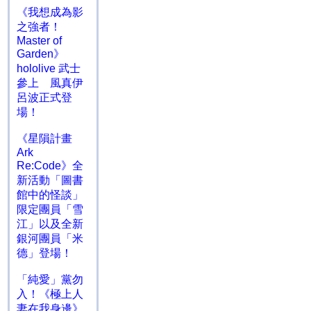
《我想成為影
之強者！
Master of
Garden》
hololive 武士
參上 風真伊
呂波正式登
場！
《星隕計畫
Ark
Re:Code》全
新活動「圖書
館中的怪談」
限定團員「雪
江」以及全新
銀河團員「米
德」登場！
「純愛」黨勿
入！《極上人
妻在我身邊》