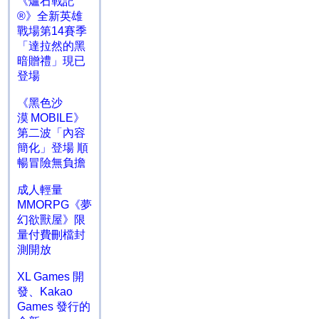
《爐石戰記
®》全新英雄
戰場第14賽季
「達拉然的黑
暗贈禮」現已
登場
《黑色沙
漠 MOBILE》
第二波「內容
簡化」登場 順
暢冒險無負擔
成人輕量
MMORPG《夢
幻欲獸屋》限
量付費刪檔封
測開放
XL Games 開
發、Kakao
Games 發行的