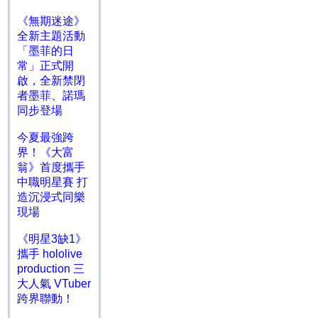
《無期迷途》
全新主題活動
「墨菲的日
常」正式開
啟，全新禁閉
者墨菲、諾瑪
同步登場
今夏最強跨
界！《大富
翁》首度攜手
中職明星賽 打
造沉浸式同樂
現場
《明星3缺1》
攜手 hololive
production 三
大人氣 VTuber
跨界聯動！