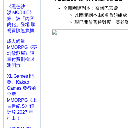
《黑色沙
全新團隊副本：奈幽巴宮殿
漠 MOBILE》
此團隊副本由
名首領組成
8
第二波「內容
現已開放普通難度、英雄
簡化」登場 順
暢冒險無負擔
成人輕量
MMORPG《夢
幻欲獸屋》限
量付費刪檔封
測開放
XL Games 開
發、Kakao
Games 發行的
全新
MMORPG《上
古世紀 S》預
計於 2027 年
推出！