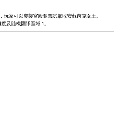
，玩家可以突襲宮殿並嘗試擊敗安蘇芮克女王。
難度及隨機團隊區域
。
1