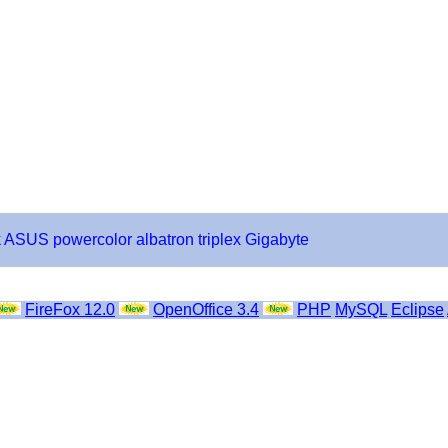
k
ASUS
powercolor
albatron
triplex
Gigabyte
FireFox 12.0
OpenOffice 3.4
PHP
MySQL
Eclipse