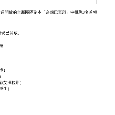
首週開放的全新團隊副本「奈幽巴宮殿」中挑戰
8
名首領
替現已開放。
拉
境）
）
戰艾澤拉斯）
重生）