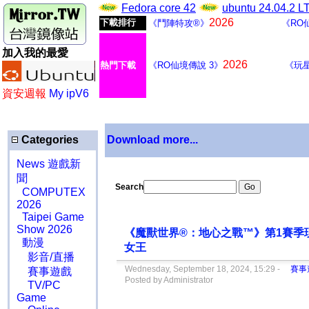
Fedora core 42
ubuntu 24.04.2 
2026
下載排行
《鬥陣特攻®》
《RO
加入我的最愛
2026
熱門下載
《RO仙境傳說 3》
《玩
資安週報
My ipV6
Categories
Download more...
News 遊戲新
聞
Search
COMPUTEX
2026
Taipei Game
Show 2026
《魔獸世界®：地心之戰™》第1賽季
動漫
女王
影音/直播
Wednesday, September 18, 2024, 15:29 -
賽事
賽事遊戲
Posted by Administrator
TV/PC
Game