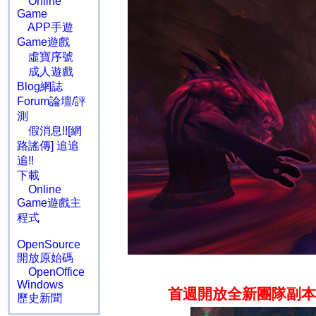
Online
Game
APP手遊
Game遊戲
虛寶序號
成人遊戲
Blog網誌
Forum論壇/評
測
假消息!![網
路謠傳] 追追
追!!
下載
Online
Game遊戲主
程式
OpenSource
開放原始碼
OpenOffice
Windows
首週開放全新團隊副本
歷史新聞