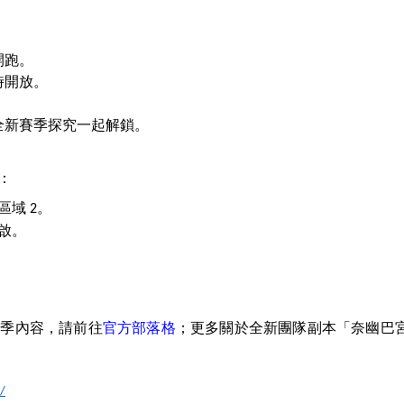
開跑。
時開放。
全新賽季探究一起解鎖。
：
隊區域
。
2
啟。
賽季內容，請前往
官方部落格
；更多關於全新團隊副本「奈幽巴
/