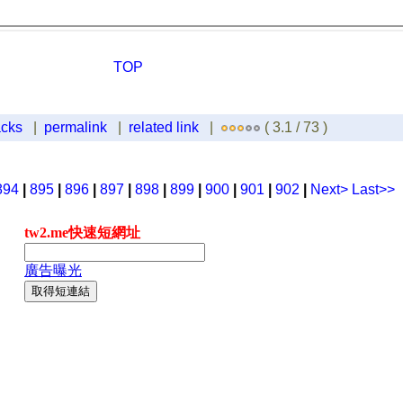
TOP
acks
|
permalink
|
related link
|
( 3.1 / 73 )
894
|
895
|
896
|
897
|
898
|
899
|
900
|
901
|
902
|
Next>
Last>>