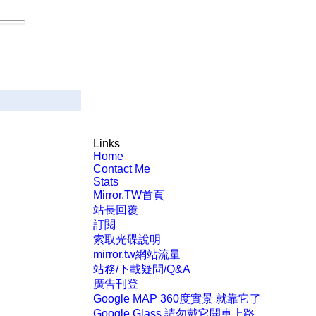
Links
Home
Contact Me
Stats
Mirror.TW首頁
站長回覆
訂閱
索取光碟說明
mirror.tw網站流量
站務/下載疑問/Q&A
廣告刊登
Google MAP 360度實景 就靠它了
Google Glass 請勿戴它開車上路