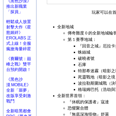
《黑色沙漠》
推出新職業
「探員」
玩家可以在
輕鬆成人放置
全新地城
射擊大作《星
慾姬絆》
傳奇難度
的全新地城輪
0
EROLABS 正
第
賽季地城：
1
式上線！全服
『回音之城』厄拉卡
瘋搶海量碎星
蛛絲城
破曉者號
《賽爾號：巔
峰之戰》雙平
石庫
台預約開啟！
特那希迷霧（暗影之
死靈戰地（暗影之境
《黑色沙
波拉勒斯圍城戰（決
漠 MOBILE》
格瑞姆巴托（浩劫與
全新「噩夢」
改版享受刺激
全新世界首領：
戰鬥
『休眠的保護者』寇達
恐懼聚合體
全新暗黑都會
『無底深海怪物』舒萊