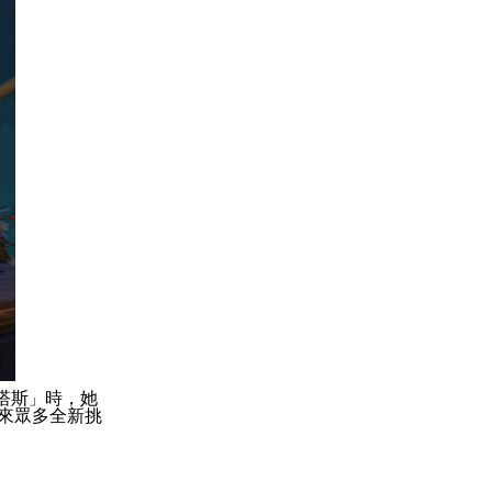
塔斯
時，她
」
來眾多全新挑