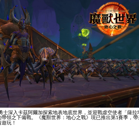
斯勇士深入卡茲阿爾加探索地表地底世界，並迎戰虛空使者「薩拉
的帶領之下備戰。《魔獸世界：地心之戰》現已推出第
賽季，帶
1
情遊玩！