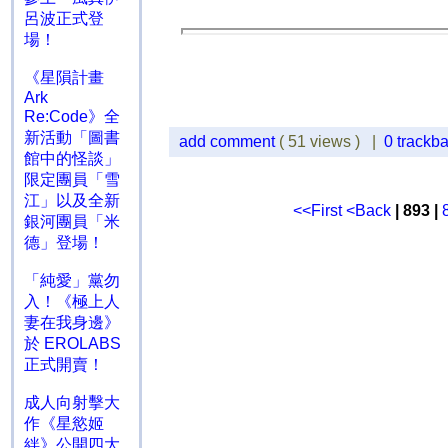
呂波正式登
場！
《星隕計畫
Ark
Re:Code》全
新活動「圖書
add comment
( 51 views ) |
0 trackb
館中的怪談」
限定團員「雪
江」以及全新
<<First
<Back
| 893 |
銀河團員「米
德」登場！
「純愛」黨勿
入！《極上人
妻在我身邊》
於 EROLABS
正式開賣！
成人向射擊大
作《星慾姬
絆》公開四大