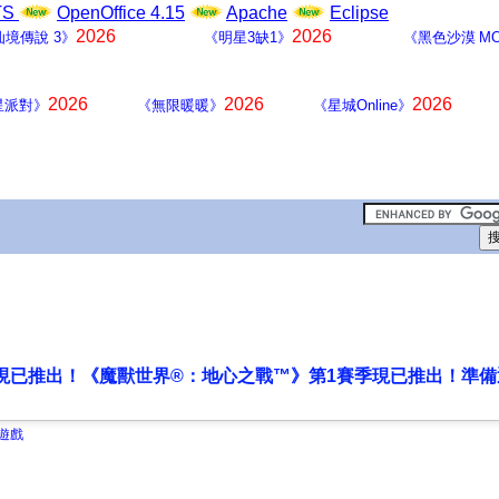
LTS
OpenOffice 4.15
Apache
Eclipse
2026
2026
仙境傳說 3》
《明星3缺1》
《黑色沙漠 MO
2026
2026
2026
星派對》
《無限暖暖》
《星城Online》
現已推出！《魔獸世界®：地心之戰™》第1賽季現已推出！準
遊戲