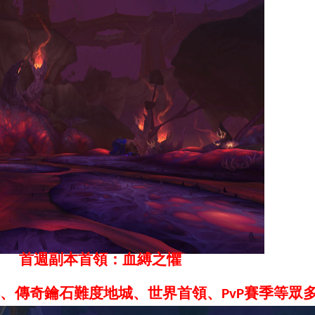
首週副本首領：血縛之懼
、傳奇鑰石難度地城、世界首領、
賽季等眾
PvP