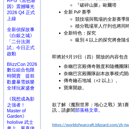
RPG《黑色基
『破碎山脈』歐爾塔
因》震撼曝光
全新
賽季
2026 Q4 正式
PvP
上線
競技場與戰場的全新賽季
積分戰場單人佇列也將同
全新偵探故事
全新特色：探究
《白銀之城》
級別
以上的探究將會隨
4
「二分法測
試」今日正式
啟動
即將於
月
日（四）開放的內容包含
9
19
BlizzCon 2026
奈幽巴宮殿傳奇難度和隨機團
數位組合包限
奈幽巴宮殿團隊副本故事模式開
時開賣 提前
傳奇鑰石地城（
以上）。
+2
歡慶暴雪娛樂
寶庫開啟。
全球玩家盛會
《我想成為影
欲了解《魔獸世界：地心之戰》第
之強者！
1
訊，請參閱
部落格文章
。
Master of
Garden》
hololive 武士
https://worldofwarcraft.blizzard.com/zh-tw
參上 風真伊