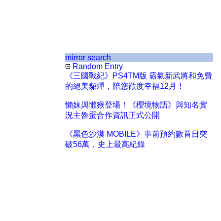
mirror search
Random Entry
《三國戰紀》PS4TM版 霸氣新武將和免費
的絕美貂蟬，陪您歡度幸福12月！
懶妹與懶猴登場！《櫻境物語》與知名實
況主魯蛋合作資訊正式公開
《黑色沙漠 MOBILE》事前預約數首日突
破56萬，史上最高紀錄