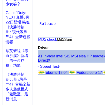
少女祕辛
Call of Duty:
NEXT直播8月
22日登場 揭曉
Release
《決勝時刻
®：現代戰爭
™4》全新遊戲
MD5 check
Md5Sum
情報
Driver
珍艾碧絲《赤
血沙漠》新增
ATI
nVidia
intel
SIS
MSI
elsa
HP
leadte
DirectX
「跨平台存
檔」功能
- Speed Test-
ubuntu 12.04
Fedora core 17
《決勝時刻
®：現代戰爭
™4》首揭全新
多人遊戲模式
「殺戮區」最
新消息