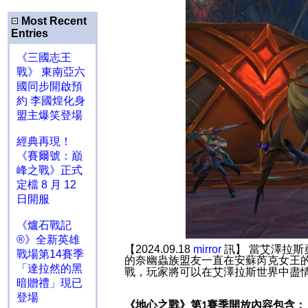
Most Recent
Entries
《三國志王
戰》 東南亞六
國同步開啟預
約 李國煌化身
盟主爆笑登場
經典再現！
《賽爾號：巔
峰之戰》正式
定檔 8 月 12
日開服
《爐石戰記
®》全新英雄
【2024.09.18
mirror
訊】 當艾澤拉
戰場第14賽季
的奈幽蟲族盟友一直在安蘇芮克女王
「達拉然的黑
戰，玩家將可以在艾澤拉斯世界中盡
暗贈禮」現已
登場
《地心之戰》第
賽季開放內容包含：
1