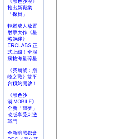
《黑色沙漠》
推出新職業
「探員」
輕鬆成人放置
射擊大作《星
慾姬絆》
EROLABS 正
式上線！全服
瘋搶海量碎星
《賽爾號：巔
峰之戰》雙平
台預約開啟！
《黑色沙
漠 MOBILE》
全新「噩夢」
改版享受刺激
戰鬥
全新暗黑都會