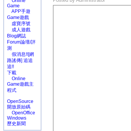
Posted by Administrator
Online
Game
APP手遊
Game遊戲
虛寶序號
成人遊戲
Blog網誌
Forum論壇/評
測
假消息!![網
路謠傳] 追追
追!!
下載
Online
Game遊戲主
程式
OpenSource
開放原始碼
OpenOffice
Windows
歷史新聞