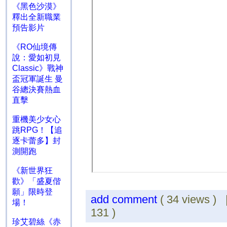
《黑色沙漠》
釋出全新職業
預告影片
《RO仙境傳
說：愛如初見
Classic》戰神
盃冠軍誕生 曼
谷總決賽熱血
直擊
重機美少女心
跳RPG！【追
逐卡蕾多】封
測開跑
《新世界狂
歡》「盛夏偕
願」限時登
add comment
( 34 views )
場！
131 )
珍艾碧絲《赤