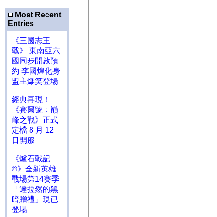
Most Recent
Entries
《三國志王
戰》 東南亞六
國同步開啟預
約 李國煌化身
盟主爆笑登場
經典再現！
《賽爾號：巔
峰之戰》正式
定檔 8 月 12
日開服
《爐石戰記
®》全新英雄
戰場第14賽季
「達拉然的黑
暗贈禮」現已
登場