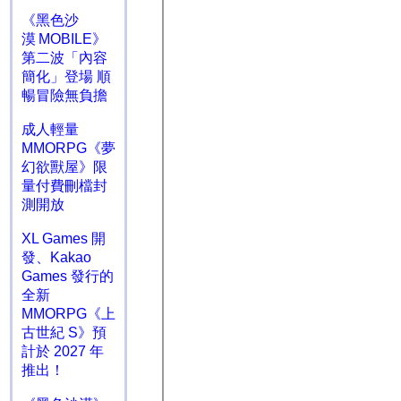
《黑色沙
漠 MOBILE》
第二波「內容
簡化」登場 順
暢冒險無負擔
成人輕量
MMORPG《夢
幻欲獸屋》限
量付費刪檔封
測開放
XL Games 開
發、Kakao
Games 發行的
全新
MMORPG《上
古世紀 S》預
計於 2027 年
推出！