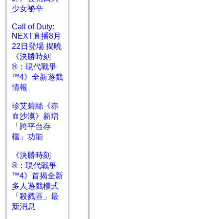
少女祕辛
Call of Duty:
NEXT直播8月
22日登場 揭曉
《決勝時刻
®：現代戰爭
™4》全新遊戲
情報
珍艾碧絲《赤
血沙漠》新增
「跨平台存
檔」功能
《決勝時刻
®：現代戰爭
™4》首揭全新
多人遊戲模式
「殺戮區」最
新消息