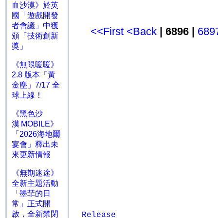
血沙漠》於英
國「遊戲開發
者會議」中獲
<<First
<Back
| 6896 |
689
頒「技術創新
獎」
《無限暖暖》
2.8 版本「黃
金塵」7/17 全
球上線！
《黑色沙
漠 MOBILE》
「2026海地爾
宴會」釋出未
來更新情報
《無期迷途》
全新主題活動
「墨菲的日
常」正式開
啟，全新禁閉
Release