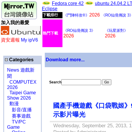
Fedora core 42
ubuntu 24.04.2 
Eclipse
2026
下載排行
《鬥陣特攻®》
《RO仙境傳說 3
加入我的最愛
《RO仙境傳說 3》
《玩星派對》
熱門下載
2026
2026
資安週報
My ipV6
Categories
Download more...
News 遊戲新
聞
COMPUTEX
Search
2026
Taipei Game
Show 2026
動漫
國產手機遊戲《口袋戰姬》
影音/直播
示影片曝光
賽事遊戲
TV/PC
Wednesday, September 25, 2013, 1
Game