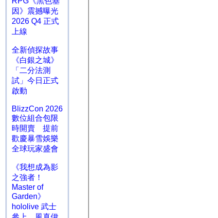
RPG《黑色基
因》震撼曝光
2026 Q4 正式
上線
全新偵探故事
《白銀之城》
「二分法測
試」今日正式
啟動
BlizzCon 2026
數位組合包限
時開賣 提前
歡慶暴雪娛樂
全球玩家盛會
《我想成為影
之強者！
Master of
Garden》
hololive 武士
參上 風真伊