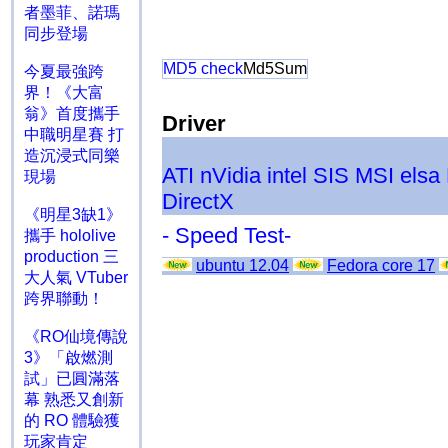
者墨菲、諾瑪
同步登場
MD5 check
Md5Sum
今夏最強跨
界！《大富
翁》首度攜手
Driver
中職明星賽 打
造沉浸式同樂
ATI
nVidia
intel
SIS
MSI
elsa
現場
DirectX
《明星3缺1》
- Speed Test-
攜手 hololive
production 三
ubuntu 12.04
Fedora core 17
大人氣 VTuber
跨界聯動！
《RO仙境傳說
3》「啟燃測
試」已圓滿落
幕 熟悉又創新
的 RO 體驗獲
玩家肯定