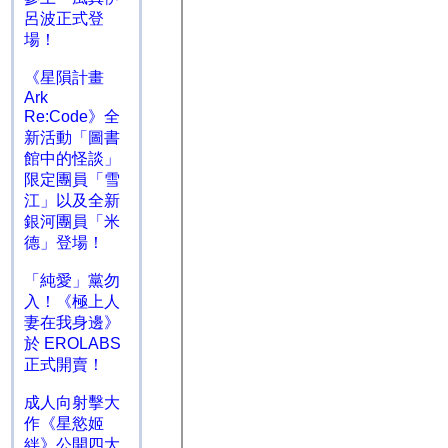
呂波正式登
場！
《星隕計畫
Ark
Re:Code》全
新活動「圖書
館中的怪談」
限定團員「雪
江」以及全新
銀河團員「米
德」登場！
「純愛」黨勿
入！《極上人
妻在我身邊》
於 EROLABS
正式開賣！
成人向射擊大
作《星慾姬
絆》公開四大