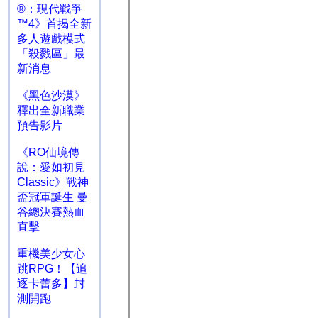
®：現代戰爭
™4》首揭全新
多人遊戲模式
「殺戮區」最
新消息
《黑色沙漠》
釋出全新職業
預告影片
《RO仙境傳
說：愛如初見
Classic》戰神
盃冠軍誕生 曼
谷總決賽熱血
直擊
重機美少女心
跳RPG！【追
逐卡蕾多】封
測開跑