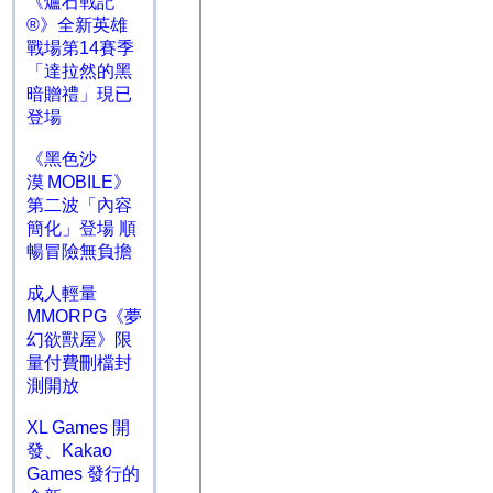
《爐石戰記
®》全新英雄
戰場第14賽季
「達拉然的黑
暗贈禮」現已
登場
《黑色沙
漠 MOBILE》
第二波「內容
簡化」登場 順
暢冒險無負擔
成人輕量
MMORPG《夢
幻欲獸屋》限
量付費刪檔封
測開放
XL Games 開
發、Kakao
Games 發行的