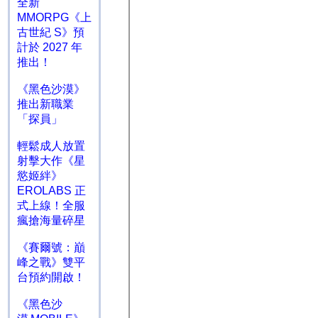
全新
MMORPG《上
古世紀 S》預
計於 2027 年
推出！
《黑色沙漠》
推出新職業
「探員」
輕鬆成人放置
射擊大作《星
慾姬絆》
EROLABS 正
式上線！全服
瘋搶海量碎星
《賽爾號：巔
峰之戰》雙平
台預約開啟！
《黑色沙