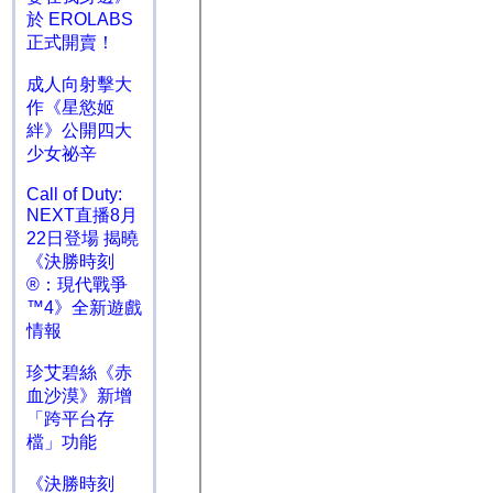
於 EROLABS
正式開賣！
成人向射擊大
作《星慾姬
絆》公開四大
少女祕辛
Call of Duty:
NEXT直播8月
22日登場 揭曉
《決勝時刻
®：現代戰爭
™4》全新遊戲
情報
珍艾碧絲《赤
血沙漠》新增
「跨平台存
檔」功能
《決勝時刻