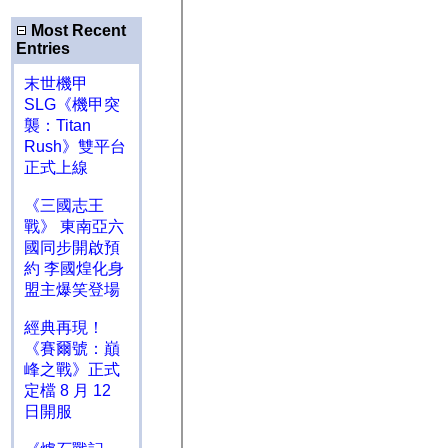
Most Recent
Entries
末世機甲
SLG《機甲突
襲：Titan
Rush》雙平台
正式上線
《三國志王
戰》 東南亞六
國同步開啟預
約 李國煌化身
盟主爆笑登場
經典再現！
《賽爾號：巔
峰之戰》正式
定檔 8 月 12
日開服