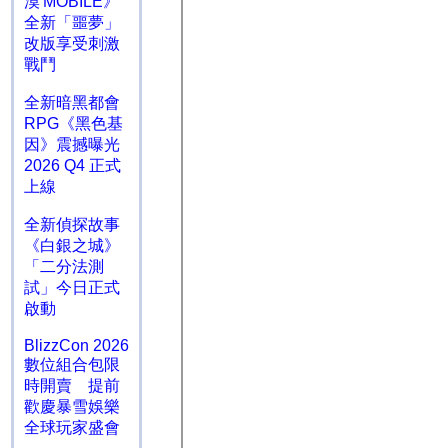
漠 MOBILE》
全新「噩夢」
改版享受刺激
戰鬥
全新暗黑都會
RPG《黑色基
因》震撼曝光
2026 Q4 正式
上線
全新偵探故事
《白銀之城》
「二分法測
試」今日正式
啟動
BlizzCon 2026
數位組合包限
時開賣 提前
歡慶暴雪娛樂
全球玩家盛會