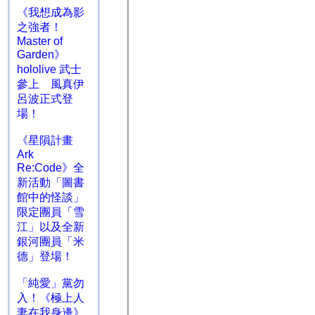
《我想成為影
之強者！
Master of
Garden》
hololive 武士
參上 風真伊
呂波正式登
場！
《星隕計畫
Ark
Re:Code》全
新活動「圖書
館中的怪談」
限定團員「雪
江」以及全新
銀河團員「米
德」登場！
「純愛」黨勿
入！《極上人
妻在我身邊》