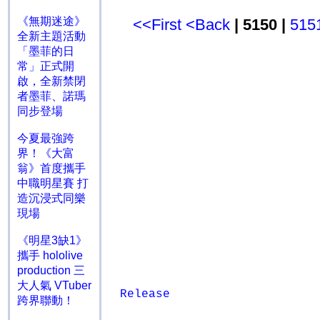
《無期迷途》
<<First
<Back
| 5150 |
515
全新主題活動
「墨菲的日
常」正式開
啟，全新禁閉
者墨菲、諾瑪
同步登場
今夏最強跨
界！《大富
翁》首度攜手
中職明星賽 打
造沉浸式同樂
現場
《明星3缺1》
攜手 hololive
production 三
大人氣 VTuber
Release
跨界聯動！