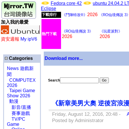
Fedora core 42
ubuntu 24.04.2 
Eclipse
2026
下載排行
《鬥陣特攻®》
《RO仙境傳說 3
加入我的最愛
《RO仙境傳說 3》
《玩星派對》
熱門下載
2026
2026
資安週報
My ipV6
Categories
Download more...
News 遊戲新
聞
COMPUTEX
Search
2026
Taipei Game
Show 2026
動漫
《新章美男大奧 逆後宮浪
影音/直播
賽事遊戲
Friday, August 12, 2016, 20:48 -
A
TV/PC
Posted by Administrator
Game