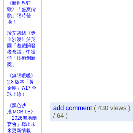
《新世界狂
歡》「盛夏偕
願」限時登
場！
珍艾碧絲《赤
血沙漠》於英
國「遊戲開發
者會議」中獲
頒「技術創新
獎」
《無限暖暖》
2.8 版本「黃
金塵」7/17 全
球上線！
《黑色沙
add comment
( 430 views 
漠 MOBILE》
/ 64 )
「2026海地爾
宴會」釋出未
來更新情報