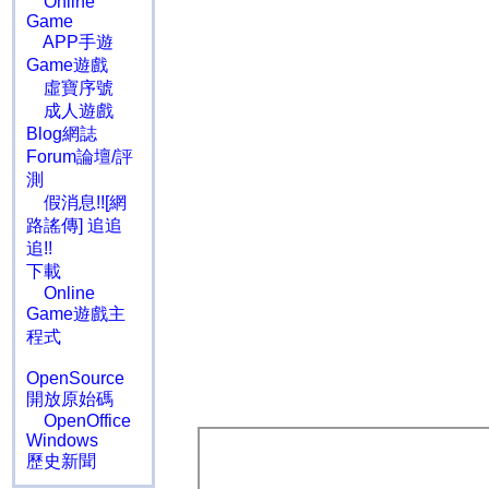
Online
Game
APP手遊
Game遊戲
虛寶序號
成人遊戲
Blog網誌
Forum論壇/評
測
假消息!![網
路謠傳] 追追
追!!
下載
Online
Game遊戲主
程式
OpenSource
開放原始碼
OpenOffice
Windows
歷史新聞