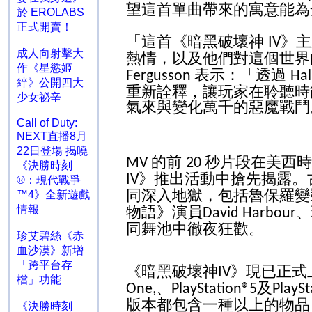
望這首單曲帶來的寓意能為
於 EROLABS
正式開賣！
「這首《暗黑破壞神
》
IV
成人向射擊大
熱情，以及他們對這個世界
作《星慾姬
表示：「透過
Fergusson
Ha
絆》公開四大
重新詮釋，讓玩家在聆聽時
少女祕辛
氣來與變化萬千的惡魔戰鬥
Call of Duty:
NEXT直播8月
22日登場 揭曉
的前
秒片段在美西時
MV
20
《決勝時刻
》推出活動中搶先揭露。
IV
®：現代戰爭
同深入地獄，包括魯保羅變
™4》全新遊戲
物語》演員
、
情報
David Harbour
同舞池中徹夜狂歡。
珍艾碧絲《赤
血沙漠》新增
「跨平台存
《暗黑破壞神
》現已正式
IV
檔」功能
、
及
One,
PlayStation®5
PlaySt
版本都包含一種以上的物品
《決勝時刻