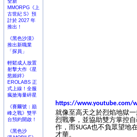
全新
MMORPG《上
古世紀 S》預
計於 2027 年
推出！
《黑色沙漠》
推出新職業
「探員」
輕鬆成人放置
射擊大作《星
慾姬絆》
EROLABS 正
式上線！全服
瘋搶海量碎星
https://www.youtube.com/
《賽爾號：巔
就像至高天之於烈焰地獄一
峰之戰》雙平
烈戰事，並協助雙方掌控自
台預約開啟！
作，而
也不負眾望地
SUGA
《黑色沙
才華。