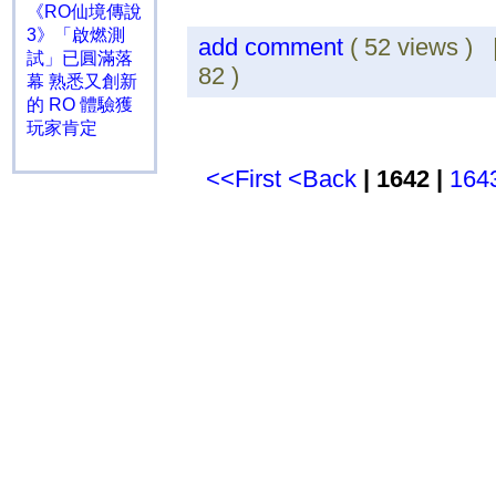
《RO仙境傳說
3》「啟燃測
add comment
( 52 views )
試」已圓滿落
82 )
幕 熟悉又創新
的 RO 體驗獲
玩家肯定
<<First
<Back
| 1642 |
164