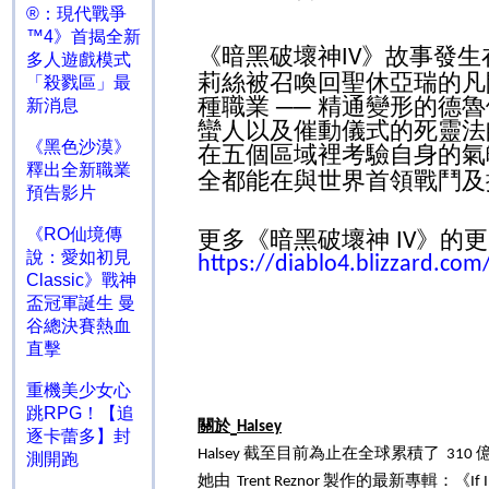
®：現代戰爭
™4》首揭全新
《暗黑破壞神
》故事發生
IV
多人遊戲模式
莉絲被召喚回聖休亞瑞的凡
「殺戮區」最
種職業 ── 精通變形的
新消息
蠻人以及催動儀式的死靈法
《黑色沙漠》
在五個區域裡考驗自身的
釋出全新職業
全都能在與世界首領戰鬥及
預告影片
《RO仙境傳
更多《暗黑破壞神
》的更
IV
說：愛如初見
https://diablo4.blizzard.com
Classic》戰神
盃冠軍誕生 曼
谷總決賽熱血
直擊
重機美少女心
跳RPG！【追
關於
Halsey
逐卡蕾多】封
截至目前為止在全球累積了
Halsey
310
測開跑
她由
製作的最新專輯：《
Trent Reznor
If