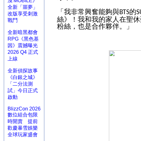
漠 MOBILE》
全新「噩夢」
「我非常興奮能夠與
的
BTS
S
改版享受刺激
絲》！我和我的家人在聖休
戰鬥
粉絲，也是合作夥伴。」
全新暗黑都會
RPG《黑色基
因》震撼曝光
2026 Q4 正式
上線
全新偵探故事
《白銀之城》
「二分法測
試」今日正式
啟動
BlizzCon 2026
數位組合包限
時開賣 提前
歡慶暴雪娛樂
全球玩家盛會