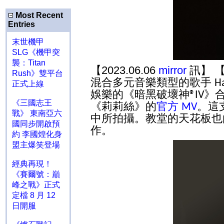
Most Recent
Entries
末世機甲
SLG《機甲突
襲：Titan
【2023.06.06
mirror
訊】 
Rush》雙平台
混合多元音樂類型的歌手
H
正式上線
娛樂的《暗黑破壞神
》
®IV
《三國志王
《莉莉絲》的
官方
。這
MV
戰》 東南亞六
中所拍攝。教堂的天花板也
國同步開啟預
作。
約 李國煌化身
盟主爆笑登場
經典再現！
《賽爾號：巔
峰之戰》正式
定檔 8 月 12
日開服