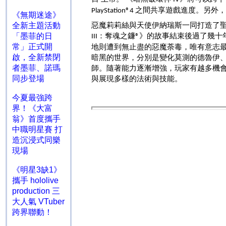
之間共享遊戲進度。另外，
PlayStation®4
《無期迷途》
惡魔莉莉絲與天使伊納瑞斯一同打造了
全新主題活動
：奪魂之鐮
》的故事結束後過了幾十
「墨菲的日
III
®
常」正式開
地則遭到無止盡的惡魔荼毒，唯有意志
啟，全新禁閉
暗黑的世界，分別是變化莫測的德魯伊
者墨菲、諾瑪
師。隨著能力逐漸增強，玩家有越多機
同步登場
與展現多樣的法術與技能。
今夏最強跨
界！《大富
翁》首度攜手
中職明星賽 打
造沉浸式同樂
現場
《明星3缺1》
攜手 hololive
production 三
大人氣 VTuber
跨界聯動！