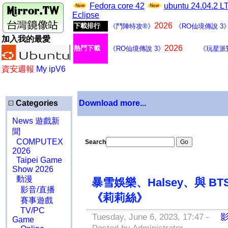
Fedora core 42
ubuntu 24.04.2 
Eclipse
2026
下載排行
《鬥陣特攻®》
《RO仙境傳說 3
加入我的最愛
2026
熱門下載
《RO仙境傳說 3》
《玩星派
資安週報
My ipV6
Categories
Download more...
News 遊戲新
聞
COMPUTEX
Search
2026
Taipei Game
Show 2026
動漫
暴雪娛樂、Halsey、與 B
影音/直播
《莉莉絲》
賽事遊戲
TV/PC
Tuesday, June 6, 2023, 17:47 -
影
Game