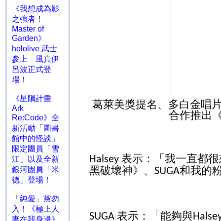
《我想成為影
之強者！
Master of
Garden》
hololive 武士
參上 風真伊
呂波正式登
場！
《星隕計畫
葛萊美獎提名、多白金唱
Ark
合作推出
Re:Code》全
新活動「圖書
館中的怪談」
限定團員「雪
表示：「我一直都很
Halsey
江」以及全新
黑破壞神》、
和我的
銀河團員「米
SUGA
德」登場！
「純愛」黨勿
入！《極上人
表示：「能夠與
SUGA
Halse
妻在我身邊》