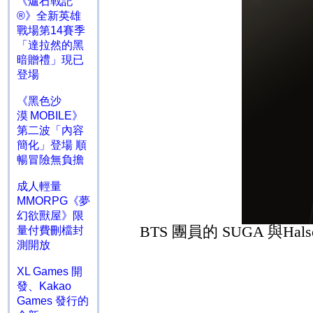
《爐石戰記
®》全新英雄
戰場第14賽季
「達拉然的黑
暗贈禮」現已
登場
《黑色沙
漠 MOBILE》
第二波「內容
簡化」登場 順
暢冒險無負擔
成人輕量
MMORPG《夢
幻欲獸屋》限
BTS
團員的
SUGA
與
Hals
量付費刪檔封
測開放
XL Games 開
發、Kakao
Games 發行的