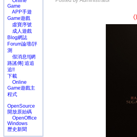
Posted by Administrator
Online
Game
APP手遊
《
Game遊戲
虛寶序號
成人遊戲
Blog網誌
Forum論壇/評
測
假消息!![網
路謠傳] 追追
追!!
下載
Online
Game遊戲主
程式
OpenSource
開放原始碼
OpenOffice
Windows
歷史新聞