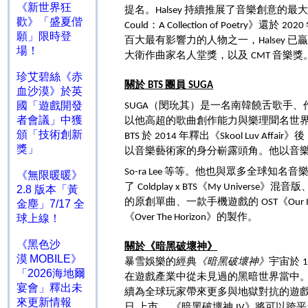
《新世界狂
提名。
持續推展了音樂創意的最大
Halsey
歡》「盛夏偕
：
》還於
Could
A Collection of Poetry
2020
願」限時登
百大最有影響力的人物之一，
已
Halsey
場！
大衛作曲家名人堂獎，以及
音樂獎
CMT
珍艾碧絲《赤
關於
團員
BTS
SUGA
血沙漠》於英
（閔玧其）是一名南韓饒舌歌手、
國「遊戲開發
SUGA
者會議」中獲
以他高超的歌曲創作能力與樂理聞名世
頒「技術創新
於
年釋出《
》後
BTS
2014
Skool Luv Affair
獎」
以音樂藝術家的身分嶄露頭角。他以音
等等。他也與眾多全球知名音
So-ra Lee
《無限暖暖》
了
《
》混音版
Coldplay x BTS
My Universe
2.8 版本「黃
的原創單曲、一款手機遊戲的
《
OST
Our 
金塵」7/17 全
《
》的製作。
Over The Horizon
球上線！
《黑色沙
關於《暗黑破壞神》
漠 MOBILE》
暴雪娛樂的經典
《暗黑破壞神》
宇宙於
「2026海地爾
在遊戲產業中從未見過的黑暗世界當中
宴會」釋出未
續為全球玩家帶來更多與地獄對抗的遊
來更新情報
日 上市。 《暗黑破壞神
》將可以跨平
IV