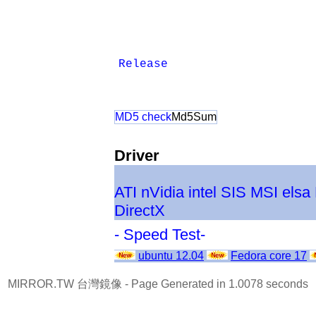
Release
MD5 check
Md5Sum
Driver
ATI
nVidia
intel
SIS
MSI
elsa
DirectX
- Speed Test-
ubuntu 12.04
Fedora core 17
MIRROR.TW 台灣鏡像
- Page Generated in 1.0078 seconds