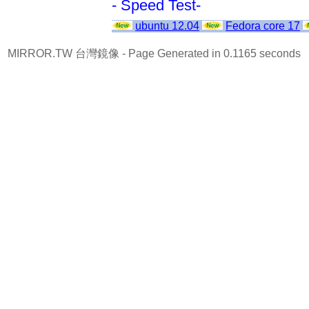
- Speed Test-
ubuntu 12.04
Fedora core 17
MIRROR.TW 台灣鏡像
- Page Generated in 0.1165 seconds