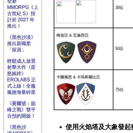
全新
MMORPG《上
30
位
古世紀 S》預
計於 2027 年
推出！
梅迪亞
&
瓦倫西亞
《黑色沙漠》
推出新職業
50
位
「探員」
輕鬆成人放置
射擊大作《星
慾姬絆》
卡爾佩恩
&
卡瑪希爾比亞
EROLABS 正
式上線！全服
75
位
瘋搶海量碎星
《賽爾號：巔
峰之戰》雙平
台預約開啟！
使用火焰塔及大象發起
《黑色沙