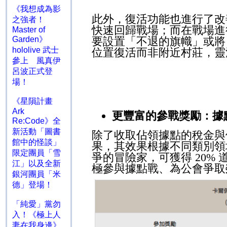
《我想成為影
此外，復活功能也進行了改
之強者！
快速回歸戰場；而在戰場進
Master of
要設置「不退的旗幟」或將
Garden》
hololive 武士
位置復活而非附近村莊，靈
參上 風真伊
呂波正式登
場！
《星隕計畫
Ark
更豐富的參戰獎勵：據
Re:Code》全
新活動「圖書
除了收取佔領據點的稅金與
館中的怪談」
果，其效果根據不同類別領
限定團員「雪
爭的冒險家，可獲得
20%
江」以及全新
極參與據點戰、為公會爭取
銀河團員「米
德」登場！
「純愛」黨勿
入！《極上人
妻在我身邊》