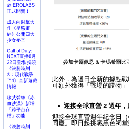
於 EROLABS
正式開賣！
成人向射擊大
作《星慾姬
絆》公開四大
少女祕辛
Call of Duty:
NEXT直播8月
參加卡爾佩恩
&
卡瑪希爾比
22日登場 揭曉
《決勝時刻
®：現代戰爭
此外，為週日全新的據點戰
™4》全新遊戲
可額外獲得「戰場的證物」
情報
珍艾碧絲《赤
血沙漠》新增
迎接全球直營
2
週年，
「跨平台存
檔」功能
迎接全球直營週年紀念日（
同慶。即日起挑戰黑色祠
《決勝時刻