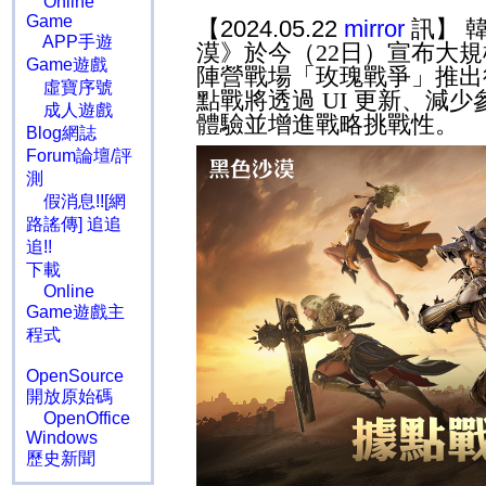
Online
Game
【2024.05.22
mirror
訊】 
APP手遊
漠》於今（
22
日）宣布大
Game遊戲
陣營戰場「玫瑰戰爭」推
虛寶序號
點戰將透過
UI
更新、減少
成人遊戲
體驗並增進戰略挑戰性。
Blog網誌
Forum論壇/評
測
假消息!![網
路謠傳] 追追
追!!
下載
Online
Game遊戲主
程式
OpenSource
開放原始碼
OpenOffice
Windows
歷史新聞