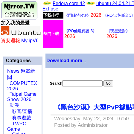
Fedora core 42
ubuntu 24.04.2 
Eclipse
2026
下載排行
《鬥陣特攻®》
《RO仙境傳說 3
加入我的最愛
《RO仙境傳說 3》
《玩星派對》
熱門下載
2026
2026
資安週報
My ipV6
Categories
Download more...
News 遊戲新
聞
COMPUTEX
Search
2026
Taipei Game
Show 2026
動漫
《黑色沙漠》大型PvP據點
影音/直播
賽事遊戲
Wednesday, May 22, 2024, 16:50 -
TV/PC
Posted by Administrator
Game