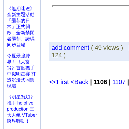
《無期迷途》
全新主題活動
「墨菲的日
常」正式開
啟，全新禁閉
者墨菲、諾瑪
同步登場
add comment
( 49 views )
124 )
今夏最強跨
界！《大富
翁》首度攜手
中職明星賽 打
造沉浸式同樂
<<First
<Back
| 1106 |
1107
現場
《明星3缺1》
攜手 hololive
production 三
大人氣 VTuber
跨界聯動！