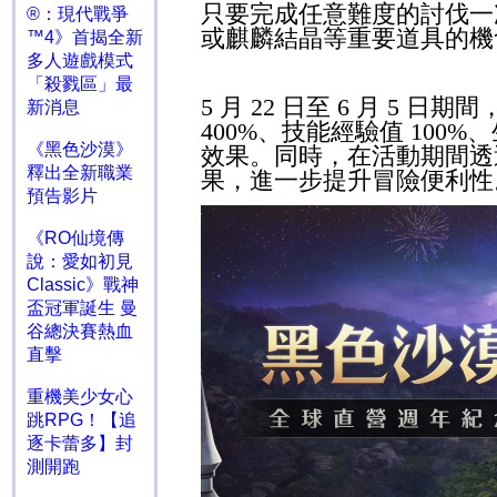
只要完成任意難度的討伐一
®：現代戰爭
或麒麟結晶等重要道具的機
™4》首揭全新
多人遊戲模式
「殺戮區」最
5
月
22
日至
6
月
5
日期間
新消息
400%
、技能經驗值
100%
、
《黑色沙漠》
效果。同時，在活動期間透
釋出全新職業
果，進一步提升冒險便利性
預告影片
《RO仙境傳
說：愛如初見
Classic》戰神
盃冠軍誕生 曼
谷總決賽熱血
直擊
重機美少女心
跳RPG！【追
逐卡蕾多】封
測開跑