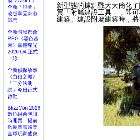
漠 MOBILE》
新型態的據點戰大大簡化了
全新「噩夢」
買「附屬建設工具」，即可
改版享受刺激
建築。建設附屬建築時，將
戰鬥
全新暗黑都會
RPG《黑色基
因》震撼曝光
2026 Q4 正式
上線
全新偵探故事
《白銀之城》
「二分法測
試」今日正式
啟動
BlizzCon 2026
數位組合包限
時開賣 提前
歡慶暴雪娛樂
全球玩家盛會