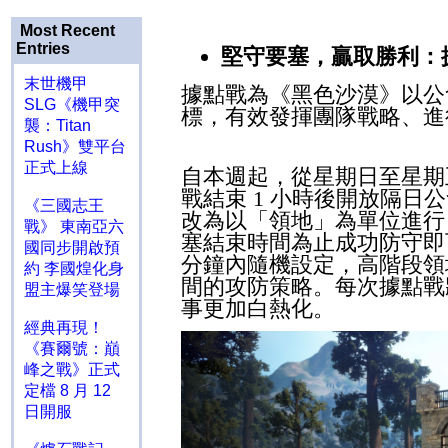
Most Recent
Entries
堅守要塞，贏取勝利：
末世機甲
據點戰為《黑色沙漠》以公
SLG《機甲突
標，有效發揮團隊戰略、進
襲：Titan
Rush》雙平台
正式上線
自本週起，從星期日至星
戰結束
1
小時後開放隔日公
《三國志王
改為以「領地」為單位進行
戰》 東南亞六
塞結束時間為止成功防守即
國同步開啟預
分鐘內隨機設定，高階段領
約 李國煌化身
間的攻防策略。每次據點戰
盟主爆笑登場
事更加白熱化。
經典再現！
《賽爾號：巔
峰之戰》正式
定檔 8 月 12
日開服