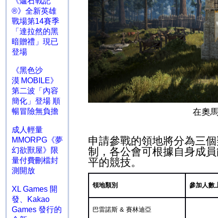
《爐石戰記
®》全新英雄
戰場第14賽季
「達拉然的黑
暗贈禮」現已
登場
《黑色沙
漠 MOBILE》
第二波「內容
簡化」登場 順
在奧
暢冒險無負擔
成人輕量
申請參戰的領地將分為三個
MMORPG《夢
制，各公會可根據自身成員
幻欲獸屋》限
平的競技。
量付費刪檔封
測開放
領地類別
參加人數
XL Games 開
發、Kakao
Games 發行的
巴雷諾斯
&
賽林迪亞