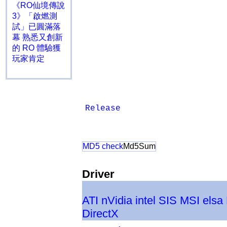
《RO仙境傳說
3》「啟燃測
試」已圓滿落
幕 熟悉又創新
的 RO 體驗獲
玩家肯定
Release
MD5 check
Md5Sum
Driver
ATI
nVidia
intel
SIS
MSI
elsa
DirectX