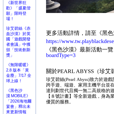
《新世界狂
歡》「盛夏偕
願」限時登
場！
珍艾碧絲《赤
更多活動詳情，請至《黑色
血沙漠》於英
國「遊戲開發
https://www.tw.playblackdes
者會議」中獲
《黑色沙漠》最新活動一
頒「技術創新
boardType=3
獎」
《無限暖暖》
關於
PEARL ABYSS
（珍艾
2.8 版本「黃
金塵」7/17 全
珍艾碧絲
致力於遊戲
(Pearl Abyss)
球上線！
跨手遊、端遊、家用主機平台並
達到劃世代且獨一無二高規格的
《黑色沙
【８號計畫】等全新遊戲，身為
漠 MOBILE》
「2026海地爾
優質的服務。
宴會」釋出未
來更新情報