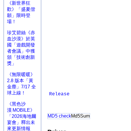
《新世界狂
歡》「盛夏偕
願」限時登
場！
珍艾碧絲《赤
血沙漠》於英
國「遊戲開發
者會議」中獲
頒「技術創新
獎」
《無限暖暖》
2.8 版本「黃
金塵」7/17 全
球上線！
Release
《黑色沙
漠 MOBILE》
MD5 check
Md5Sum
「2026海地爾
宴會」釋出未
來更新情報