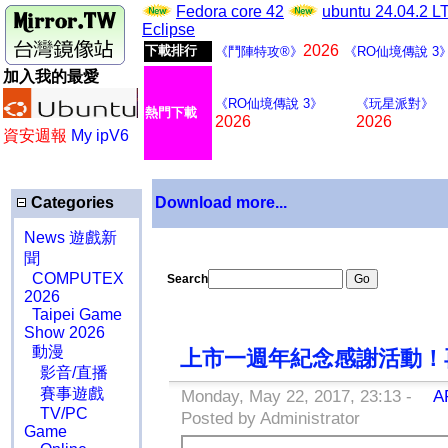
Fedora core 42
ubuntu 24.04.2 
Eclipse
2026
下載排行
《鬥陣特攻®》
《RO仙境傳說 3
加入我的最愛
《RO仙境傳說 3》
《玩星派對》
熱門下載
2026
2026
資安週報
My ipV6
Categories
Download more...
News 遊戲新
聞
COMPUTEX
Search
2026
Taipei Game
Show 2026
動漫
上市一週年紀念感謝活動！
影音/直播
賽事遊戲
Monday, May 22, 2017, 23:13 -
A
TV/PC
Posted by Administrator
Game