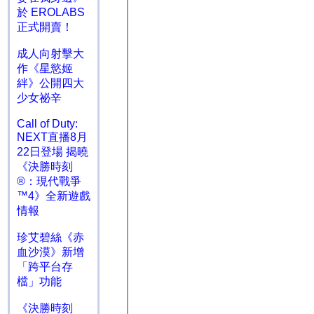
於 EROLABS
正式開賣！
成人向射擊大
作《星慾姬
絆》公開四大
少女祕辛
Call of Duty:
NEXT直播8月
22日登場 揭曉
《決勝時刻
®：現代戰爭
™4》全新遊戲
情報
珍艾碧絲《赤
血沙漠》新增
「跨平台存
檔」功能
《決勝時刻