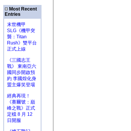
Most Recent
Entries
末世機甲
SLG《機甲突
襲：Titan
Rush》雙平台
正式上線
《三國志王
戰》 東南亞六
國同步開啟預
約 李國煌化身
盟主爆笑登場
經典再現！
《賽爾號：巔
峰之戰》正式
定檔 8 月 12
日開服