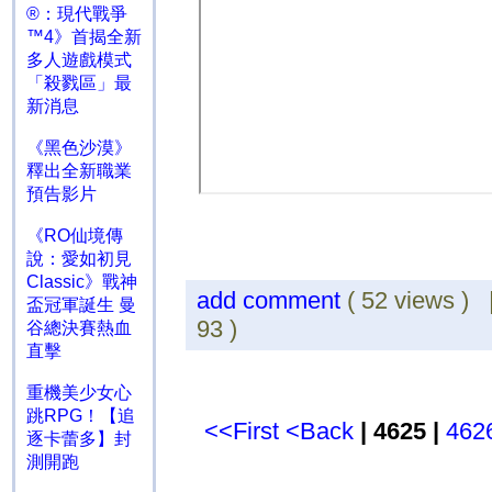
®：現代戰爭
™4》首揭全新
多人遊戲模式
「殺戮區」最
新消息
《黑色沙漠》
釋出全新職業
預告影片
《RO仙境傳
說：愛如初見
Classic》戰神
add comment
( 52 views )
盃冠軍誕生 曼
93 )
谷總決賽熱血
直擊
重機美少女心
跳RPG！【追
<<First
<Back
| 4625 |
462
逐卡蕾多】封
測開跑