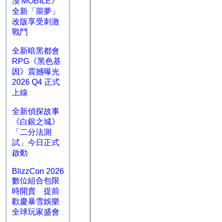
漠 MOBILE》
全新「噩夢」
改版享受刺激
戰鬥
全新暗黑都會
RPG《黑色基
因》震撼曝光
2026 Q4 正式
上線
全新偵探故事
《白銀之城》
「二分法測
試」今日正式
啟動
BlizzCon 2026
數位組合包限
時開賣 提前
歡慶暴雪娛樂
全球玩家盛會