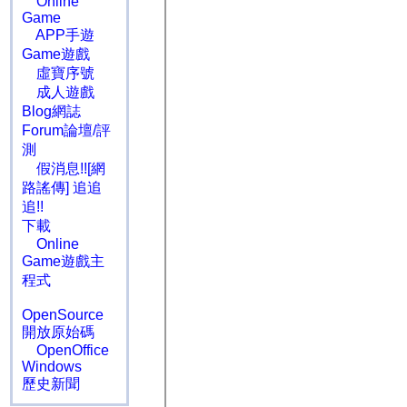
Online
Game
APP手遊
Game遊戲
虛寶序號
成人遊戲
Blog網誌
Forum論壇/評
測
假消息!![網
路謠傳] 追追
追!!
下載
Online
Game遊戲主
程式
OpenSource
開放原始碼
OpenOffice
Windows
歷史新聞