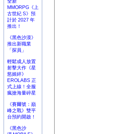
全新
MMORPG《上
古世紀 S》預
計於 2027 年
推出！
《黑色沙漠》
推出新職業
「探員」
輕鬆成人放置
射擊大作《星
慾姬絆》
EROLABS 正
式上線！全服
瘋搶海量碎星
《賽爾號：巔
峰之戰》雙平
台預約開啟！
《黑色沙