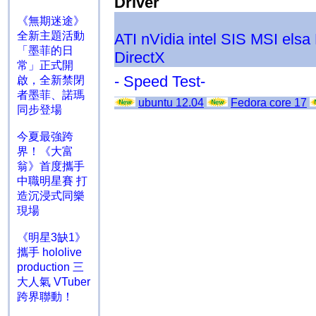
Driver
《無期迷途》
全新主題活動
ATI
nVidia
intel
SIS
MSI
elsa
「墨菲的日
DirectX
常」正式開
- Speed Test-
啟，全新禁閉
者墨菲、諾瑪
ubuntu 12.04
Fedora core 17
同步登場
今夏最強跨
界！《大富
翁》首度攜手
中職明星賽 打
造沉浸式同樂
現場
《明星3缺1》
攜手 hololive
production 三
大人氣 VTuber
跨界聯動！