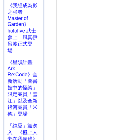
《我想成為影
之強者！
Master of
Garden》
hololive 武士
參上 風真伊
呂波正式登
場！
《星隕計畫
Ark
Re:Code》全
新活動「圖書
館中的怪談」
限定團員「雪
江」以及全新
銀河團員「米
德」登場！
「純愛」黨勿
入！《極上人
妻在我身邊》