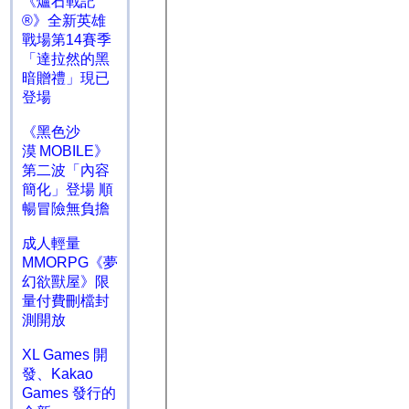
《爐石戰記
®》全新英雄
戰場第14賽季
「達拉然的黑
暗贈禮」現已
登場
《黑色沙
漠 MOBILE》
第二波「內容
簡化」登場 順
暢冒險無負擔
成人輕量
MMORPG《夢
幻欲獸屋》限
量付費刪檔封
測開放
XL Games 開
發、Kakao
Games 發行的