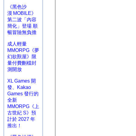
《黑色沙
漠 MOBILE》
第二波「內容
簡化」登場 順
暢冒險無負擔
成人輕量
MMORPG《夢
幻欲獸屋》限
量付費刪檔封
測開放
XL Games 開
發、Kakao
Games 發行的
全新
MMORPG《上
古世紀 S》預
計於 2027 年
推出！