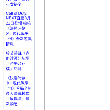
少女祕辛
Call of Duty:
NEXT直播8月
22日登場 揭曉
《決勝時刻
®：現代戰爭
™4》全新遊戲
情報
珍艾碧絲《赤
血沙漠》新增
「跨平台存
檔」功能
《決勝時刻
®：現代戰爭
™4》首揭全新
多人遊戲模式
「殺戮區」最
新消息