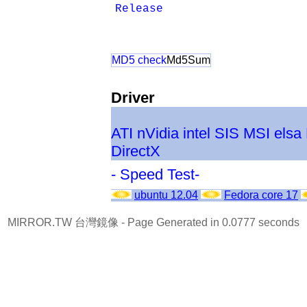
Release
MD5 check
Md5Sum
Driver
ATI
nVidia
intel
SIS
MSI
elsa
DirectX
- Speed Test-
ubuntu 12.04
Fedora core 17
MIRROR.TW 台灣鏡像
- Page Generated in 0.0777 seconds