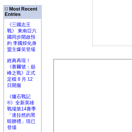
Most Recent
Entries
《三國志王
戰》 東南亞六
國同步開啟預
約 李國煌化身
盟主爆笑登場
經典再現！
《賽爾號：巔
峰之戰》正式
定檔 8 月 12
日開服
《爐石戰記
®》全新英雄
戰場第14賽季
「達拉然的黑
暗贈禮」現已
登場