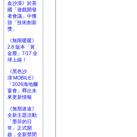
血沙漠》於英
國「遊戲開發
者會議」中獲
頒「技術創新
獎」
《無限暖暖》
2.8 版本「黃
金塵」7/17 全
球上線！
《黑色沙
漠 MOBILE》
「2026海地爾
宴會」釋出未
來更新情報
《無期迷途》
全新主題活動
「墨菲的日
常」正式開
啟，全新禁閉