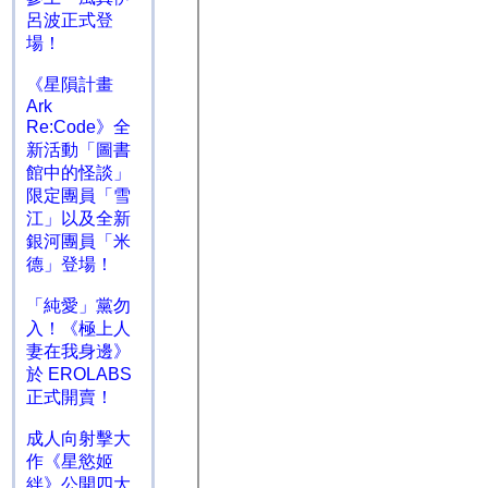
呂波正式登
場！
《星隕計畫
Ark
Re:Code》全
新活動「圖書
館中的怪談」
限定團員「雪
江」以及全新
銀河團員「米
德」登場！
「純愛」黨勿
入！《極上人
妻在我身邊》
於 EROLABS
正式開賣！
成人向射擊大
作《星慾姬
絆》公開四大