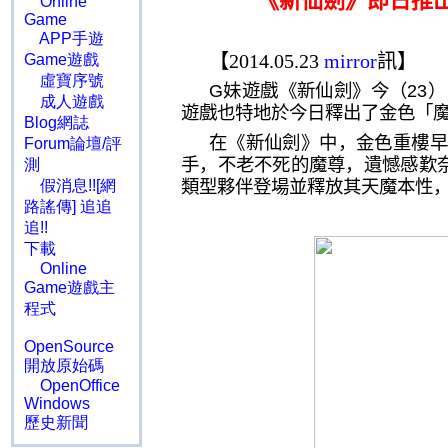
《新仙劍》即日推
Online
Game
APP手遊
【
2014.05.23
mirror
訊】
Game遊戲
虛寶序號
G
妹遊戲《新仙劍》今（
23
）
成人遊戲
遊戲也特地於今日釋出了金色「
Blog網誌
在《新仙劍》中，金色重樓早
Forum論壇/評
手，不老不死的魔尊，遺憾感歎
測
類型夥伴登場並釋放其天魔本性
假消息!![網
路謠傳] 追追
追!!
下載
Online
Game遊戲主
程式
OpenSource
開放原始碼
OpenOffice
Windows
歷史新聞