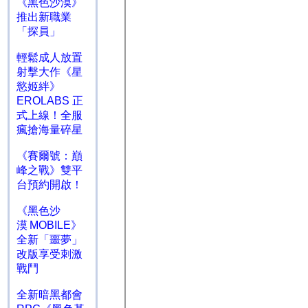
《黑色沙漠》
推出新職業
「探員」
輕鬆成人放置
射擊大作《星
慾姬絆》
EROLABS 正
式上線！全服
瘋搶海量碎星
《賽爾號：巔
峰之戰》雙平
台預約開啟！
《黑色沙
漠 MOBILE》
全新「噩夢」
改版享受刺激
戰鬥
全新暗黑都會