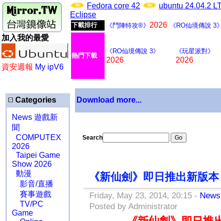
Fedora core 42
ubuntu 24.04.2 
Eclipse
2026
下載排行
《鬥陣特攻®》
《RO仙境傳說 3
加入我的最愛
《RO仙境傳說 3》
《玩星派對》
熱門下載
2026
2026
資安週報
My ipV6
Categories
Download more...
News 遊戲新
聞
COMPUTEX
Search
2026
Taipei Game
Show 2026
動漫
《新仙劍》即日推出新版本
影音/直播
賽事遊戲
Friday, May 23, 2014, 20:15 -
New
TV/PC
Posted by Administrator
Game