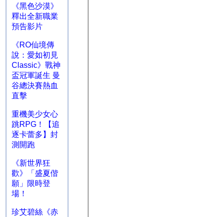
《黑色沙漠》
釋出全新職業
預告影片
《RO仙境傳
說：愛如初見
Classic》戰神
盃冠軍誕生 曼
谷總決賽熱血
直擊
重機美少女心
跳RPG！【追
逐卡蕾多】封
測開跑
《新世界狂
歡》「盛夏偕
願」限時登
場！
珍艾碧絲《赤