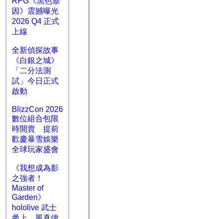
RPG《黑色基
因》震撼曝光
2026 Q4 正式
上線
全新偵探故事
《白銀之城》
「二分法測
試」今日正式
啟動
BlizzCon 2026
數位組合包限
時開賣 提前
歡慶暴雪娛樂
全球玩家盛會
《我想成為影
之強者！
Master of
Garden》
hololive 武士
參上 風真伊