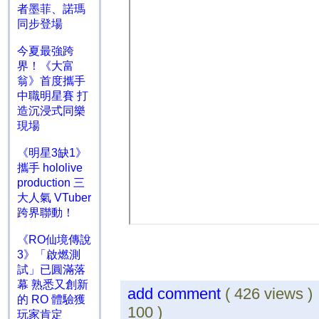
者墨菲、諾瑪
同步登場
今夏最強跨
界！《大富
翁》首度攜手
中職明星賽 打
造沉浸式同樂
現場
《明星3缺1》
攜手 hololive
production 三
大人氣 VTuber
跨界聯動！
《RO仙境傳說
3》「啟燃測
試」已圓滿落
幕 熟悉又創新
add comment
( 426 views 
的 RO 體驗獲
100 )
玩家肯定