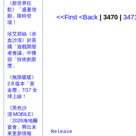
《新世界狂
歡》「盛夏偕
願」限時登
<<First
<Back
| 3470 |
347
場！
珍艾碧絲《赤
血沙漠》於英
國「遊戲開發
者會議」中獲
頒「技術創新
獎」
《無限暖暖》
2.8 版本「黃
金塵」7/17 全
球上線！
《黑色沙
漠 MOBILE》
「2026海地爾
宴會」釋出未
Release
來更新情報