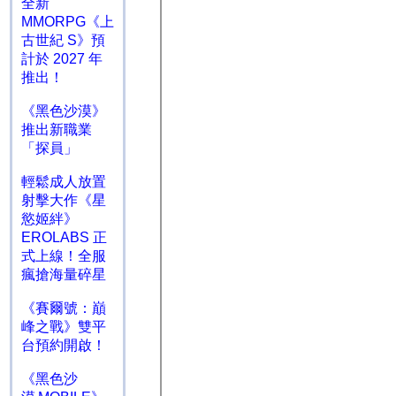
全新
MMORPG《上
古世紀 S》預
計於 2027 年
推出！
《黑色沙漠》
推出新職業
「探員」
輕鬆成人放置
射擊大作《星
慾姬絆》
EROLABS 正
式上線！全服
瘋搶海量碎星
《賽爾號：巔
峰之戰》雙平
台預約開啟！
《黑色沙