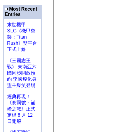
Most Recent
Entries
末世機甲
SLG《機甲突
襲：Titan
Rush》雙平台
正式上線
《三國志王
戰》 東南亞六
國同步開啟預
約 李國煌化身
盟主爆笑登場
經典再現！
《賽爾號：巔
峰之戰》正式
定檔 8 月 12
日開服