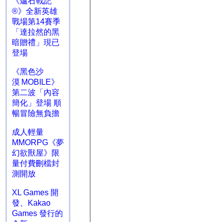
《爐石戰記
®》全新英雄
戰場第14賽季
「達拉然的黑
暗贈禮」現已
登場
《黑色沙
漠 MOBILE》
第二波「內容
簡化」登場 順
暢冒險無負擔
成人輕量
MMORPG《夢
幻欲獸屋》限
量付費刪檔封
測開放
XL Games 開
發、Kakao
Games 發行的