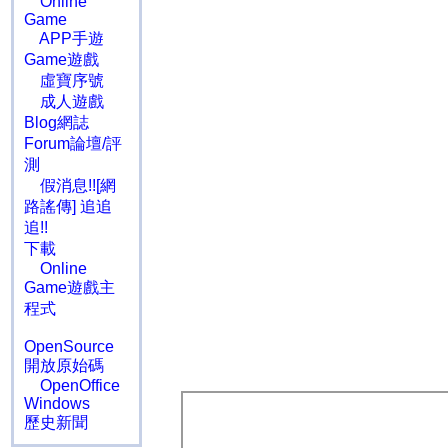
Online
Game
APP手遊
Game遊戲
虛寶序號
成人遊戲
Blog網誌
Forum論壇/評
測
假消息!![網
路謠傳] 追追
追!!
下載
Online
Game遊戲主
程式
OpenSource
開放原始碼
OpenOffice
Windows
歷史新聞