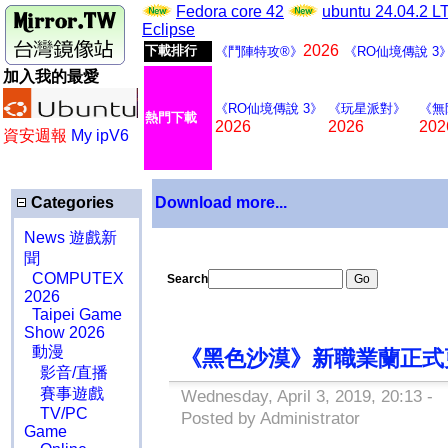
Fedora core 42
ubuntu 24.04.2 
Eclipse
2026
下載排行
《鬥陣特攻®》
《RO仙境傳說 3
加入我的最愛
《RO仙境傳說 3》
《玩星派對》
《無
熱門下載
2026
2026
202
資安週報
My ipV6
Categories
Download more...
News 遊戲新
聞
COMPUTEX
Search
2026
Taipei Game
Show 2026
動漫
《黑色沙漠》新職業蘭正式
影音/直播
賽事遊戲
Wednesday, April 3, 2019, 20:13 -
TV/PC
Posted by Administrator
Game