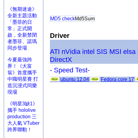
《無期迷途》
全新主題活動
MD5 check
Md5Sum
「墨菲的日
常」正式開
Driver
啟，全新禁閉
者墨菲、諾瑪
同步登場
ATI
nVidia
intel
SIS
MSI
elsa
DirectX
今夏最強跨
界！《大富
- Speed Test-
翁》首度攜手
中職明星賽 打
ubuntu 12.04
Fedora core 17
造沉浸式同樂
現場
《明星3缺1》
攜手 hololive
production 三
大人氣 VTuber
跨界聯動！