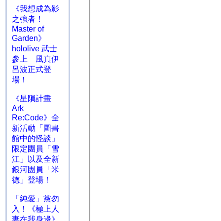
《我想成為影
之強者！
Master of
Garden》
hololive 武士
參上 風真伊
呂波正式登
場！
《星隕計畫
Ark
Re:Code》全
新活動「圖書
館中的怪談」
限定團員「雪
江」以及全新
銀河團員「米
德」登場！
「純愛」黨勿
入！《極上人
妻在我身邊》