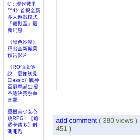
®：現代戰爭
™4》首揭全新
多人遊戲模式
「殺戮區」最
新消息
《黑色沙漠》
釋出全新職業
預告影片
《RO仙境傳
說：愛如初見
Classic》戰神
盃冠軍誕生 曼
谷總決賽熱血
直擊
重機美少女心
跳RPG！【追
add comment
( 380 views 
逐卡蕾多】封
451 )
測開跑