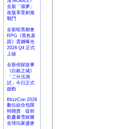
漠 MOBILE》
全新「噩夢」
改版享受刺激
戰鬥
全新暗黑都會
RPG《黑色基
因》震撼曝光
2026 Q4 正式
上線
全新偵探故事
《白銀之城》
「二分法測
試」今日正式
啟動
BlizzCon 2026
數位組合包限
時開賣 提前
歡慶暴雪娛樂
全球玩家盛會