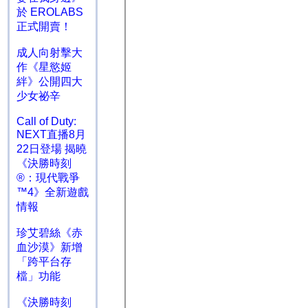
於 EROLABS
正式開賣！
成人向射擊大
作《星慾姬
絆》公開四大
少女祕辛
Call of Duty:
NEXT直播8月
22日登場 揭曉
《決勝時刻
®：現代戰爭
™4》全新遊戲
情報
珍艾碧絲《赤
血沙漠》新增
「跨平台存
檔」功能
《決勝時刻