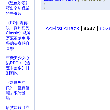
《黑色沙漠》
)
釋出全新職業
預告影片
《RO仙境傳
<<First
<Back
| 8537 |
853
說：愛如初見
Classic》戰神
盃冠軍誕生 曼
谷總決賽熱血
直擊
重機美少女心
跳RPG！【追
逐卡蕾多】封
測開跑
《新世界狂
歡》「盛夏偕
願」限時登
場！
珍艾碧絲《赤