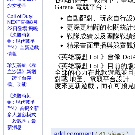
各地的高手一較高下，爭取
少女祕辛
Garena
電競平台：
Call of Duty:
自動配對、玩家自行設
NEXT直播8月
更深更精闢的相關統計
22日登場 揭曉
《決勝時刻
戰隊成績以及團隊戰績
®：現代戰爭
精采畫面重播與競賽觀
™4》全新遊戲
情報
《英雄聯盟
LoL
》會像
Dot
《英雄聯盟
LoL
》目前的版
珍艾碧絲《赤
全部的心力在此款遊戲並且
血沙漠》新增
「跨平台存
對戰 地圖、電競平台設計
檔」功能
度來更新遊戲，而在可預見
《決勝時刻
®：現代戰爭
™4》首揭全新
多人遊戲模式
「殺戮區」最
新消息
add comment
( 41 views )