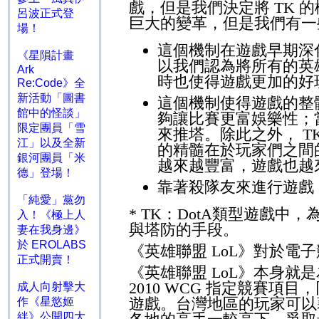
戲，但是我們決定將
TK
的
呂波正式登
巨大的變革，但是我們有一
場！
這個機制在遊戲早期深
《星隕計畫
以我們認為將所有的英
Ark
時也使得遊戲更加的好
Re:Code》全
新活動「圖書
這個機制使得遊戲的整
館中的怪談」
夠讓比賽更富娛樂性；
限定團員「雪
來推塔。除此之外，
T
江」以及全新
的精髓在於玩家們之間
銀河團員「米
越來越豐富，遊戲也越
德」登場！
靠著殺隊友來進行遊戲
「純愛」黨勿
* TK
：
DotA
類型遊戲中，
入！《極上人
與塔防的手段。
妻在我身邊》
於 EROLABS
《英雄聯盟
LoL
》對於電子
正式開賣！
《英雄聯盟
LoL
》本身就是
2010 WCG
指定競賽項目，
成人向射擊大
遊戲。台灣地區的玩家可以
作《星慾姬
絆》公開四大