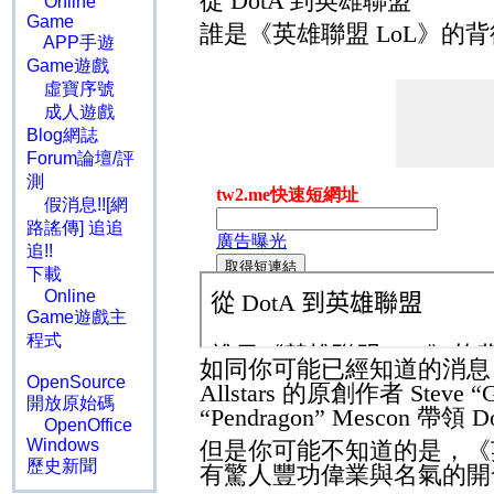
從
DotA
到英雄聯盟
Online
Game
誰是《英雄聯盟
LoL
》的背
APP手遊
Game遊戲
虛寶序號
成人遊戲
Blog網誌
Forum論壇/評
測
假消息!![網
路謠傳] 追追
追!!
下載
Online
Game遊戲主
程式
如同你可能已經知道的消
OpenSource
Allstars
的原創作者
Steve “
開放原始碼
“Pendragon” Mescon
帶領
D
OpenOffice
Windows
但是你可能不知道的是，
歷史新聞
有驚人豐功偉業與名氣的開