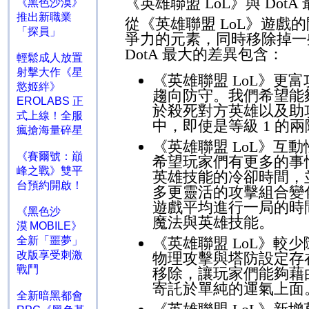
《英雄聯盟
LoL
》與
DotA
《黑色沙漠》
推出新職業
從《英雄聯盟
LoL
》遊戲的
「探員」
爭力的元素，同時移除掉一
DotA
最大的差異包含：
輕鬆成人放置
射擊大作《星
《英雄聯盟
LoL
》更富
慾姬絆》
趨向防守。我們希望能
EROLABS 正
於殺死對方英雄以及助
式上線！全服
中，即使是等級
1
的兩
瘋搶海量碎星
《英雄聯盟
LoL
》互動
《賽爾號：巔
希望玩家們有更多的事
峰之戰》雙平
英雄技能的冷卻時間，
台預約開啟！
多更靈活的攻擊組合變
遊戲平均進行一局的時
《黑色沙
魔法與英雄技能。
漠 MOBILE》
全新「噩夢」
《英雄聯盟
LoL
》較少
改版享受刺激
物理攻擊與塔防設定存
戰鬥
移除，讓玩家們能夠藉
寄託於單純的運氣上面
全新暗黑都會