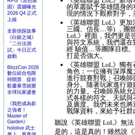
《英雄聯盟
LoL
》新增
RPG《黑色基
的草叢賦予英雄隱身的
因》震撼曝光
現的情況下觀察對手，
2026 Q4 正式
上線
《英雄聯盟
LoL
》更加
三國、信長…等
)
，團
全新偵探故事
LoL
》裡面，我們更是
《白銀之城》
與符文系統，我們還在
「二分法測
經 驗值…等團隊目標
試」今日正式
打是否強大。
啟動
《英雄聯盟
LoL
》獨有
BlizzCon 2026
角色：一位擁有深厚魔
數位組合包限
進行競賽對戰；召喚師
時開賣 提前
身分。隨著玩家進行遊
歡慶暴雪娛樂
的力量。召喚師系統允
全球玩家盛會
式各樣的符文、天賦與
及廣度。我們未來也將
《我想成為影
之強者！
戰隊資料，來給予社群
Master of
聽說《英雄聯盟
LoL
》無
Garden》
hololive 武士
是的，這是真的！雖然說
參上 風真伊