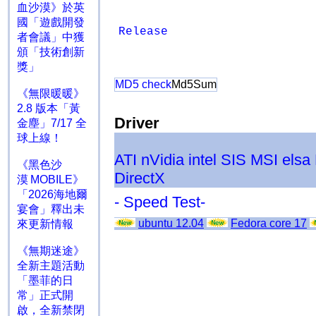
血沙漠》於英
國「遊戲開發
Release
者會議」中獲
頒「技術創新
獎」
MD5 check
Md5Sum
《無限暖暖》
2.8 版本「黃
Driver
金塵」7/17 全
球上線！
ATI
nVidia
intel
SIS
MSI
elsa
《黑色沙
DirectX
漠 MOBILE》
「2026海地爾
- Speed Test-
宴會」釋出未
ubuntu 12.04
Fedora core 17
來更新情報
《無期迷途》
全新主題活動
「墨菲的日
常」正式開
啟，全新禁閉