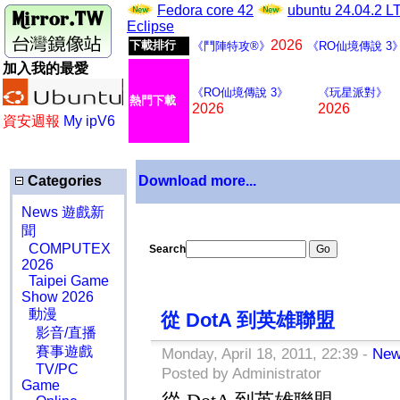
Fedora core 42
ubuntu 24.04.2 
Eclipse
2026
下載排行
《鬥陣特攻®》
《RO仙境傳說 3
加入我的最愛
《RO仙境傳說 3》
《玩星派對》
熱門下載
2026
2026
資安週報
My ipV6
Categories
Download more...
News 遊戲新
聞
COMPUTEX
Search
2026
Taipei Game
Show 2026
動漫
從 DotA 到英雄聯盟
影音/直播
賽事遊戲
Monday, April 18, 2011, 22:39 -
Ne
TV/PC
Posted by Administrator
Game