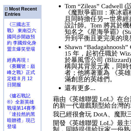
Tom “Zileas” Cadwell (
Most Recent
《魔獸爭霸
III
：寒冰霸
Entries
且同時擔任另一世界經
設計師。
Tom
將其於機
《三國志王
戰》 東南亞六
知名之《星海爭霸》
(St
國同步開啟預
升到平衡且更完美的境
約 李國煌化身
Shawn “Badagahnoosh” C
盟主爆笑登場
15
年，起初任職於
Wiza
於暴風雪公司
(Blizzard
經典再現！
構與其背景元素，同時
《賽爾號：巔
者；他將著重為 《英
峰之戰》正式
滿創意的英雄們。
定檔 8 月 12
日開服
還有更多
...
《爐石戰記
藉由《英雄聯盟
LoL
》在台
®》全新英雄
的新一代遊戲類型給台灣的
戰場第14賽季
我已經很會玩
DotA
、魔獸
「達拉然的黑
暗贈禮」現已
開發《英雄聯盟
LoL
》最主
登場
制，同時提供給玩家一份熟