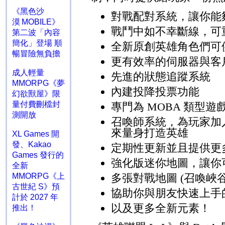
《黑色沙
對戰配對系統，讓你能
漠 MOBILE》
戰鬥中如不幸斷線，可
第二波「內容
簡化」登場 順
全新原創英雄角色們可
暢冒險無負擔
更有效率的伺服器與客
成人輕量
先進的狀態追蹤系統
MMORPG《夢
內建投降投票功能
幻欲獸屋》限
量付費刪檔封
專門為
MOBA
類型遊
測開放
召喚師系統，為玩家加
來量身打造英雄
XL Games 開
發、Kakao
定期性更新並且提供更
Games 發行的
強化版迷你地圖，讓你
全新
MMORPG《上
多張對戰地圖
(
召喚峽
古世紀 S》預
協助你與朋友快速上手
計於 2027 年
以及更多全新元素！
推出！