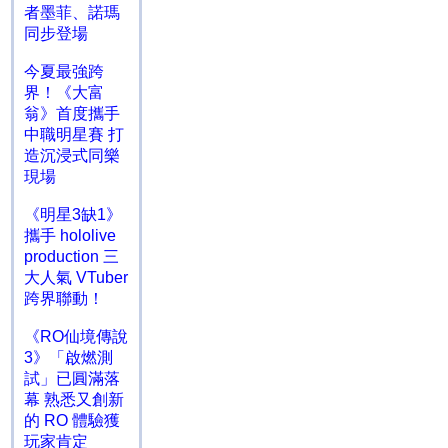
者墨菲、諾瑪
同步登場
今夏最強跨
界！《大富
翁》首度攜手
中職明星賽 打
造沉浸式同樂
現場
《明星3缺1》
攜手 hololive
production 三
大人氣 VTuber
跨界聯動！
《RO仙境傳說
3》「啟燃測
試」已圓滿落
幕 熟悉又創新
的 RO 體驗獲
玩家肯定