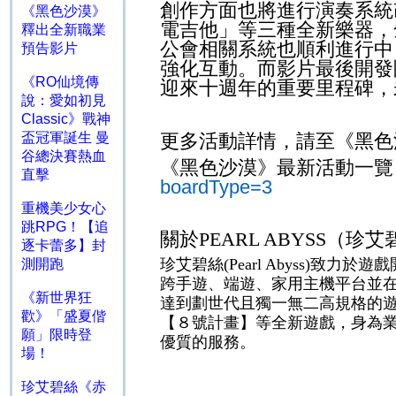
創作方面也將進行演奏系統
《黑色沙漠》
電吉他」等三種全新樂器，
釋出全新職業
公會相關系統也順利進行中
預告影片
強化互動。而影片最後開發
《RO仙境傳
迎來十週年的重要里程碑，
說：愛如初見
Classic》戰神
更多活動詳情，請至《黑色
盃冠軍誕生 曼
谷總決賽熱血
《黑色沙漠》最新活動一覽
直擊
boardType=3
重機美少女心
跳RPG！【追
關於
PEARL ABYSS
（珍艾
逐卡蕾多】封
珍艾碧絲
(Pearl Abyss)
致力於遊戲
測開跑
跨手遊、端遊、家用主機平台並
《新世界狂
達到劃世代且獨一無二高規格的
歡》「盛夏偕
【８號計畫】等全新遊戲，身為
願」限時登
優質的服務。
場！
珍艾碧絲《赤