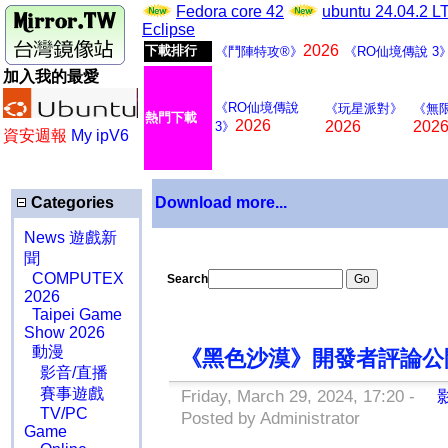
Fedora core 42
ubuntu 24.04.2 
Eclipse
2026
下載排行
《鬥陣特攻®》
《RO仙境傳說 3
加入我的最愛
《RO仙境傳說
《玩星派對》
《無
熱門下載
2026
2026
202
3》
資安週報
My ipV6
Categories
Download more...
News 遊戲新
聞
COMPUTEX
Search
2026
Taipei Game
Show 2026
動漫
《黑色沙漠》開發者評論公
影音/直播
賽事遊戲
Friday, March 29, 2024, 17:20 -
影
TV/PC
Posted by Administrator
Game