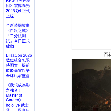
RPG《黑色基
因》震撼曝光
2026 Q4 正式
上線
全新偵探故事
《白銀之城》
「二分法測
試」今日正式
啟動
百
BlizzCon 2026
數位組合包限
時開賣 提前
歡慶暴雪娛樂
全球玩家盛會
《我想成為影
之強者！
Master of
Garden》
hololive 武士
參上 風真伊