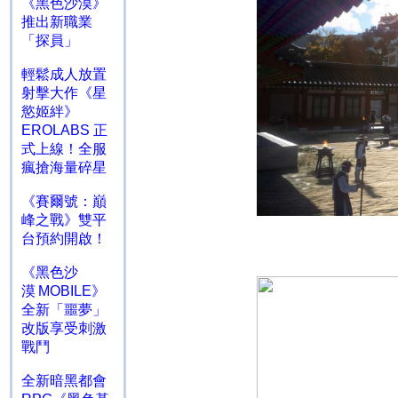
《黑色沙漠》
推出新職業
「探員」
輕鬆成人放置
射擊大作《星
慾姬絆》
EROLABS 正
式上線！全服
瘋搶海量碎星
《賽爾號：巔
峰之戰》雙平
台預約開啟！
《黑色沙
漠 MOBILE》
全新「噩夢」
改版享受刺激
戰鬥
全新暗黑都會