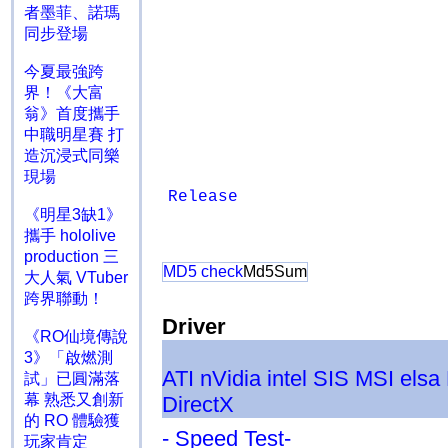
者墨菲、諾瑪
同步登場
今夏最強跨
界！《大富
翁》首度攜手
中職明星賽 打
造沉浸式同樂
現場
Release
《明星3缺1》
攜手 hololive
production 三
MD5 check
Md5Sum
大人氣 VTuber
跨界聯動！
Driver
《RO仙境傳說
3》「啟燃測
ATI
nVidia
intel
SIS
MSI
elsa
試」已圓滿落
幕 熟悉又創新
DirectX
的 RO 體驗獲
- Speed Test-
玩家肯定