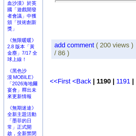
血沙漠》於英
國「遊戲開發
者會議」中獲
頒「技術創新
獎」
《無限暖暖》
add comment
( 200 views 
2.8 版本「黃
/ 86 )
金塵」7/17 全
球上線！
《黑色沙
漠 MOBILE》
<<First
<Back
| 1190 |
1191
|
「2026海地爾
宴會」釋出未
來更新情報
《無期迷途》
全新主題活動
「墨菲的日
常」正式開
啟，全新禁閉