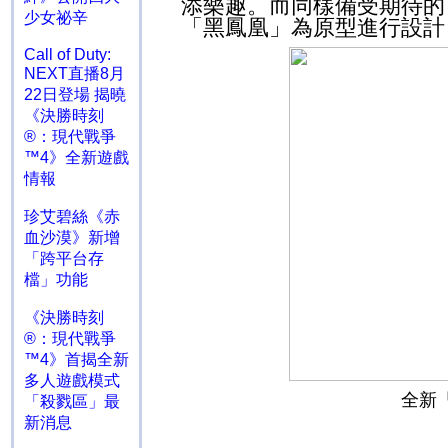
添樂趣。而同樣備受期待的
少女祕辛
「黑鳳凰」為原型進行設計
Call of Duty:
NEXT直播8月
22日登場 揭曉
《決勝時刻
®：現代戰爭
™4》全新遊戲
情報
珍艾碧絲《赤
血沙漠》新增
「跨平台存
檔」功能
《決勝時刻
®：現代戰爭
™4》首揭全新
多人遊戲模式
全新
「殺戮區」最
新消息