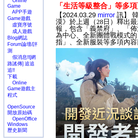
Online
「生活等級整合」等多項
Game
APP手遊
【2024.03.29
mirror
訊】 
Game遊戲
漠》於上週（
28
日）釋出最
虛寶序號
報，包含「義禁府
」
、「佈
成人遊戲
為中心、全新團體戰模式的
Blog網誌
指」、全新服裝等多項內容
Forum論壇/評
測
假消息!![網
路謠傳] 追追
追!!
下載
Online
Game遊戲主
程式
OpenSource
開放原始碼
OpenOffice
Windows
歷史新聞