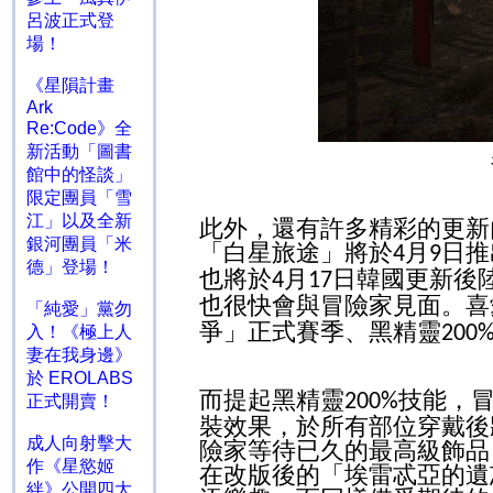
呂波正式登
場！
《星隕計畫
Ark
Re:Code》全
新活動「圖書
館中的怪談」
限定團員「雪
江」以及全新
此外，還有許多精彩的更新
銀河團員「米
「白星旅途」將於
月
日推
4
9
德」登場！
也將於
月
日韓國更新後
4
17
也很快會與冒險家見面。喜
「純愛」黨勿
爭」正式賽季、黑精靈
200
入！《極上人
妻在我身邊》
於 EROLABS
而提起黑精靈
技能，
200%
正式開賣！
裝效果，於所有部位穿戴後
成人向射擊大
險家等待已久的最高級飾品
作《星慾姬
在改版後的「埃雷忒亞的遺
絆》公開四大