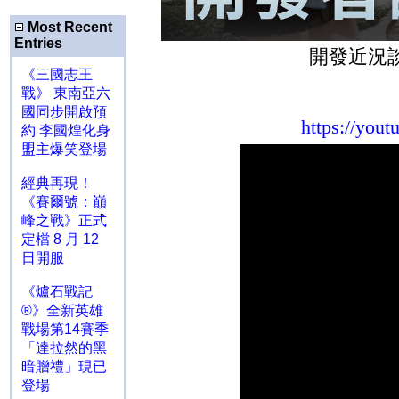
Most Recent
Entries
開發近況
《三國志王
戰》 東南亞六
國同步開啟預
https://yo
約 李國煌化身
盟主爆笑登場
經典再現！
《賽爾號：巔
峰之戰》正式
定檔 8 月 12
日開服
《爐石戰記
®》全新英雄
戰場第14賽季
「達拉然的黑
暗贈禮」現已
登場