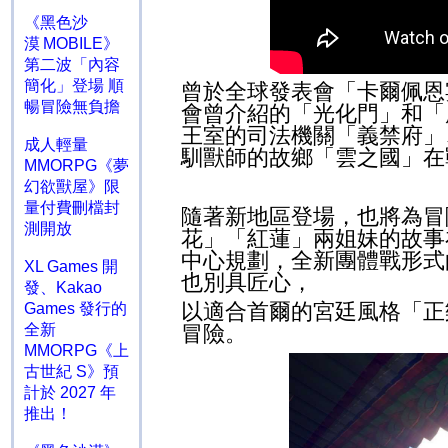
《黑色沙
漠 MOBILE》
第二波「內容
簡化」登場 順
曾於全球發表會「卡爾佩恩
暢冒險無負擔
會曾介紹的「光化門
」
和「
王室的司法機關「義禁府
」
成人輕量
馴獸師的故鄉「雲之國」在
MMORPG《夢
幻欲獸屋》限
量付費刪檔封
隨著新地區登場，也將為冒
測開放
花」「紅蓮」兩姐妹的故事
中心規劃，全新團體戰形式
XL Games 開
也別具匠心，
發、Kakao
以適合首爾的宮廷風格「正
Games 發行的
冒險。
全新
MMORPG《上
古世紀 S》預
計於 2027 年
推出！