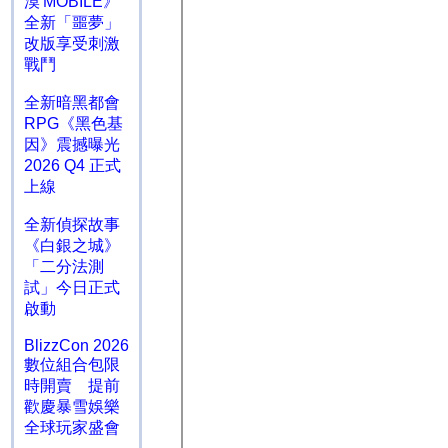
漠 MOBILE》
全新「噩夢」
改版享受刺激
戰鬥
全新暗黑都會
RPG《黑色基
因》震撼曝光
2026 Q4 正式
上線
全新偵探故事
《白銀之城》
「二分法測
試」今日正式
啟動
BlizzCon 2026
數位組合包限
時開賣 提前
歡慶暴雪娛樂
全球玩家盛會