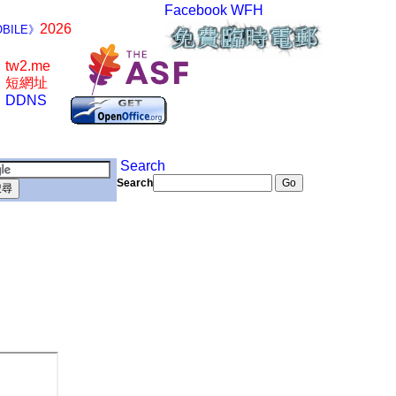
Facebook
WFH
2026
BILE》
tw2.me
短網址
DDNS
Search
Search