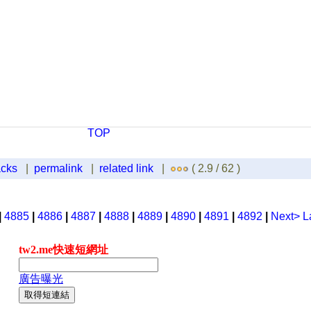
TOP
acks
|
permalink
|
related link
|
( 2.9 / 62 )
|
4885
|
4886
|
4887
|
4888
|
4889
|
4890
|
4891
|
4892
|
Next>
L