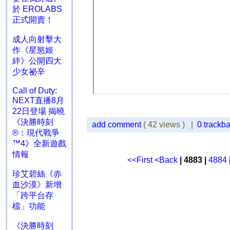
於 EROLABS
正式開賣！
成人向射擊大
作《星慾姬
絆》公開四大
少女祕辛
Call of Duty:
NEXT直播8月
22日登場 揭曉
《決勝時刻
add comment
( 42 views ) |
0 trackb
®：現代戰爭
™4》全新遊戲
情報
<<First
<Back
| 4883 |
4884
珍艾碧絲《赤
血沙漠》新增
「跨平台存
檔」功能
《決勝時刻