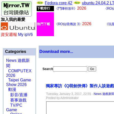
Fedora core 42
ubuntu 24.04.2 
2026
下載排行
《鬥陣特攻®》
《RO
加入我的最愛
2026
熱門下載
《RO仙境傳說 3》
《玩
資安週報
My ipV6
Categories
Download more...
News 遊戲新
聞
Search
COMPUTEX
2026
Taipei Game
Show 2026
獨家專訪《Q萌劍俠傳》製作人談遊
動漫
Tuesday, January 3, 2017, 22:55 -
News 遊戲新
影音/直播
Posted by Administrator
賽事遊戲
TV/PC
Game