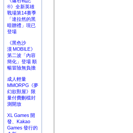
《爐石戰記
®》全新英雄
戰場第14賽季
「達拉然的黑
暗贈禮」現已
登場
《黑色沙
漠 MOBILE》
第二波「內容
簡化」登場 順
暢冒險無負擔
成人輕量
MMORPG《夢
幻欲獸屋》限
量付費刪檔封
測開放
XL Games 開
發、Kakao
Games 發行的