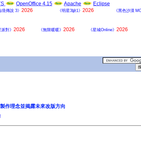
LTS
OpenOffice 4.15
Apache
Eclipse
2026
2026
仙境傳說 3》
《明星3缺1》
《黑色沙漠 MO
2026
2026
2026
星派對》
《無限暖暖》
《星城Online》
戲製作理念並揭露未來改版方向
聞