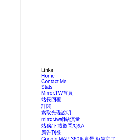
Links
Home
Contact Me
Stats
Mirror.TW首頁
站長回覆
訂閱
索取光碟說明
mirror.tw網站流量
站務/下載疑問/Q&A
廣告刊登
Google MAP 360度實景 就靠它了