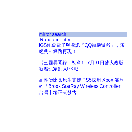
mirror search
Random Entry
IGS鈊象電子與騰訊『QQ街機遊戲』，讓
經典～網路再現！
《三國異聞錄．初章》 7月31日盛大改版
新增玩家亂入PK戰
高性價比＆原生支援 PS5採用 Xbox 佈局
的「Brook StarRay Wireless Controller」
台灣市場正式發售