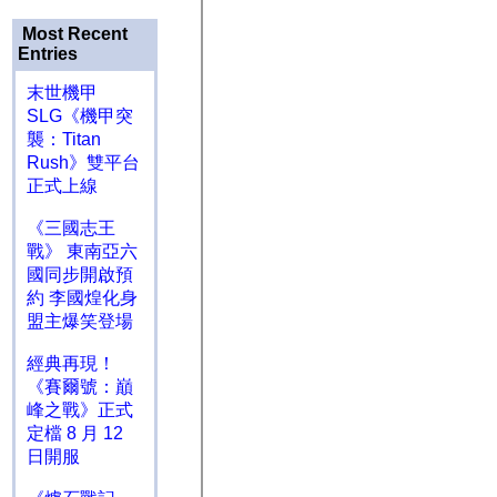
Most Recent
Entries
末世機甲
SLG《機甲突
襲：Titan
Rush》雙平台
正式上線
《三國志王
戰》 東南亞六
國同步開啟預
約 李國煌化身
盟主爆笑登場
經典再現！
《賽爾號：巔
峰之戰》正式
定檔 8 月 12
日開服