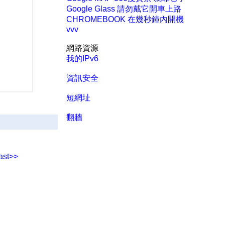
Google Glass 請勿戴它開車上路
CHROMEBOOK 在幾秒鐘內開機
vvv
網路資源
我的IPv6
資訊安全
短網址
翻牆
ast>>