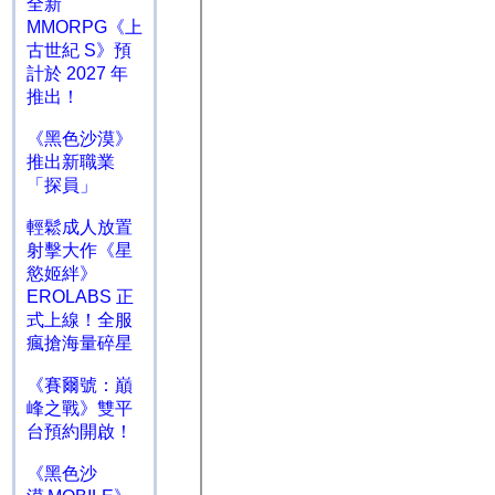
全新
MMORPG《上
古世紀 S》預
計於 2027 年
推出！
《黑色沙漠》
推出新職業
「探員」
輕鬆成人放置
射擊大作《星
慾姬絆》
EROLABS 正
式上線！全服
瘋搶海量碎星
《賽爾號：巔
峰之戰》雙平
台預約開啟！
《黑色沙