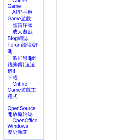
Online
Game
APP手遊
Game遊戲
虛寶序號
成人遊戲
Blog網誌
Forum論壇/評
測
假消息!![網
路謠傳] 追追
追!!
下載
Online
Game遊戲主
程式
OpenSource
開放原始碼
OpenOffice
Windows
歷史新聞