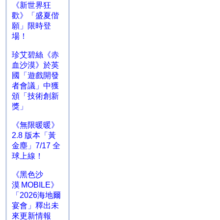
《新世界狂
歡》「盛夏偕
願」限時登
場！
珍艾碧絲《赤
血沙漠》於英
國「遊戲開發
者會議」中獲
頒「技術創新
獎」
《無限暖暖》
2.8 版本「黃
金塵」7/17 全
球上線！
《黑色沙
漠 MOBILE》
「2026海地爾
宴會」釋出未
來更新情報