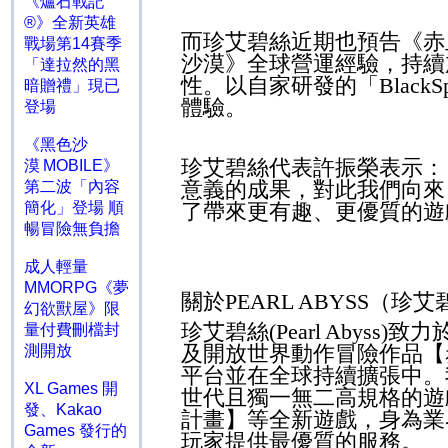
《爐石戰記
®》全新英雄
而珍艾碧絲近期也預告《赤
戰場第14賽季
沙漠》全球營運經驗，持續
「達拉然的黑
性。以自家研發的「
BlackS
暗贈禮」現已
體驗。
登場
《黑色沙
珍艾碧絲代表許振榮表示：
漠 MOBILE》
意義的成果，對此我們向來
第二波「內容
簡化」登場 順
了帶來更有趣、更優質的遊
暢冒險無負擔
成人輕量
MMORPG《夢
關於
PEARL ABYSS
（珍艾
幻欲獸屋》限
珍艾碧絲
(Pearl
Abyss)
致力
量付費刪檔封
及開放世界動作冒險作品【
測開放
平台並在全球持續擴張中。
XL Games 開
世代且獨一無二高規格的遊
發、Kakao
計畫】等全新遊戲，身為業
Games 發行的
玩家提供最優質的服務。