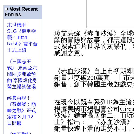
Most Recent
Entries
末世機甲
SLG《機甲突
珍艾碧絲《赤血沙漠》全球
襲：Titan
鬃的冒險與故事，都讓這段
Rush》雙平台
式探索這片世界的灰鬃們，
正式上線
感謝之意。
《三國志王
戰》 東南亞六
《赤血沙漠》自上市初期即
國同步開啟預
銷量即突破
200
萬套、上市
約 李國煌化身
銷售，創下韓國主機遊戲史
盟主爆笑登場
經典再現！
在現今以既有系列
IP
為主流
《賽爾號：巔
根據美國市場調查公司
Circ
峰之戰》正式
沙漠》銷量高居第二。而玩
定檔 8 月 12
士》指出：「《赤血沙漠》
日開服
銷量快速下滑的走勢不同，