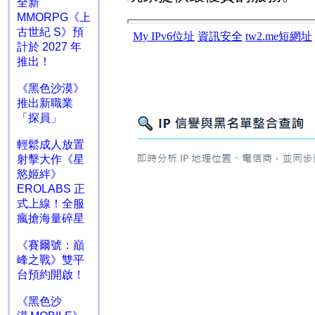
全新
MMORPG《上
古世紀 S》預
計於 2027 年
推出！
《黑色沙漠》
推出新職業
「探員」
輕鬆成人放置
射擊大作《星
慾姬絆》
EROLABS 正
式上線！全服
瘋搶海量碎星
《賽爾號：巔
峰之戰》雙平
台預約開啟！
《黑色沙