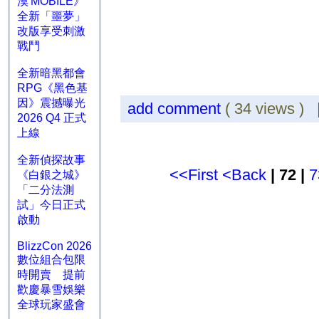
漠 MOBILE》
全新「噩夢」
改版享受刺激
戰鬥
全新暗黑都會
RPG《黑色基
因》震撼曝光
add comment
( 34 views )
2026 Q4 正式
上線
全新偵探故事
<<First
<Back
| 72 |
7
《白銀之城》
「二分法測
試」今日正式
啟動
BlizzCon 2026
數位組合包限
時開賣 提前
歡慶暴雪娛樂
全球玩家盛會