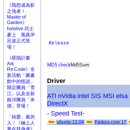
《我想成為影
之強者！
Master of
Garden》
hololive 武士
參上 風真伊
呂波正式登
Release
場！
《星隕計畫
Ark
MD5 check
Md5Sum
Re:Code》全
新活動「圖書
Driver
館中的怪談」
限定團員「雪
江」以及全新
ATI
nVidia
intel
SIS
MSI
elsa
銀河團員「米
DirectX
德」登場！
- Speed Test-
「純愛」黨勿
ubuntu 12.04
Fedora core 17
入！《極上人
妻在我身邊》