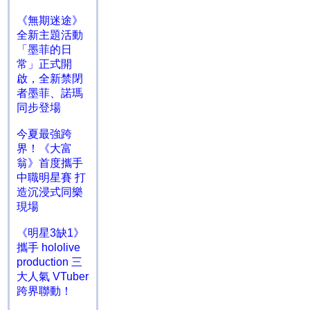
《無期迷途》
全新主題活動
「墨菲的日
常」正式開
啟，全新禁閉
者墨菲、諾瑪
同步登場
今夏最強跨
界！《大富
翁》首度攜手
中職明星賽 打
造沉浸式同樂
現場
《明星3缺1》
攜手 hololive
production 三
大人氣 VTuber
跨界聯動！