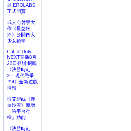
於 EROLABS
正式開賣！
成人向射擊大
作《星慾姬
絆》公開四大
少女祕辛
Call of Duty:
NEXT直播8月
22日登場 揭曉
《決勝時刻
®：現代戰爭
™4》全新遊戲
情報
珍艾碧絲《赤
血沙漠》新增
「跨平台存
檔」功能
《決勝時刻