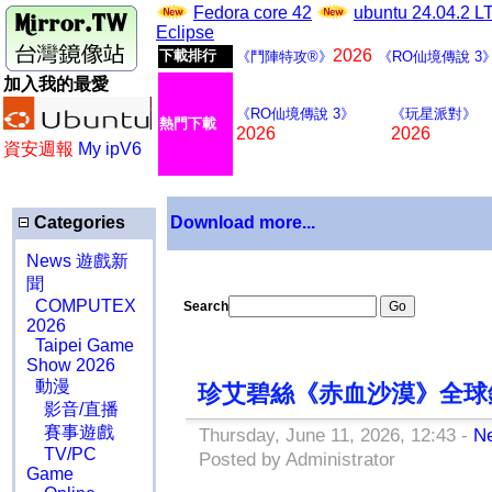
Fedora core 42
ubuntu 24.04.2 
Eclipse
2026
下載排行
《鬥陣特攻®》
《RO仙境傳說 3
加入我的最愛
《RO仙境傳說 3》
《玩星派對》
熱門下載
2026
2026
資安週報
My ipV6
Categories
Download more...
News 遊戲新
聞
COMPUTEX
Search
2026
Taipei Game
Show 2026
動漫
珍艾碧絲《赤血沙漠》全球銷
影音/直播
賽事遊戲
Thursday, June 11, 2026, 12:43 -
N
TV/PC
Posted by Administrator
Game