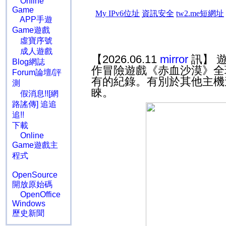
Online
Game
APP手遊
Game遊戲
虛寶序號
成人遊戲
【2026.06.11
mirror
訊】 
Blog網誌
作冒險遊戲《赤血沙漠》全
Forum論壇/評
有的紀錄。有別於其他主機
測
睞。
假消息!![網
路謠傳] 追追
追!!
下載
Online
Game遊戲主
程式
OpenSource
開放原始碼
OpenOffice
Windows
歷史新聞