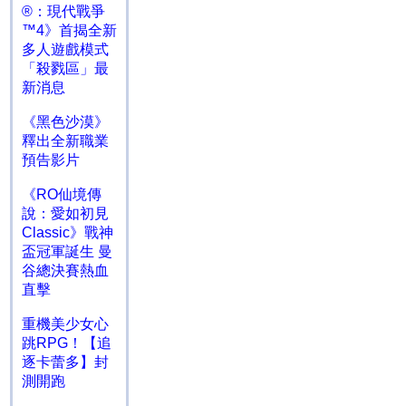
®：現代戰爭
™4》首揭全新
多人遊戲模式
「殺戮區」最
新消息
《黑色沙漠》
釋出全新職業
預告影片
《RO仙境傳
說：愛如初見
Classic》戰神
盃冠軍誕生 曼
谷總決賽熱血
直擊
重機美少女心
跳RPG！【追
逐卡蕾多】封
測開跑