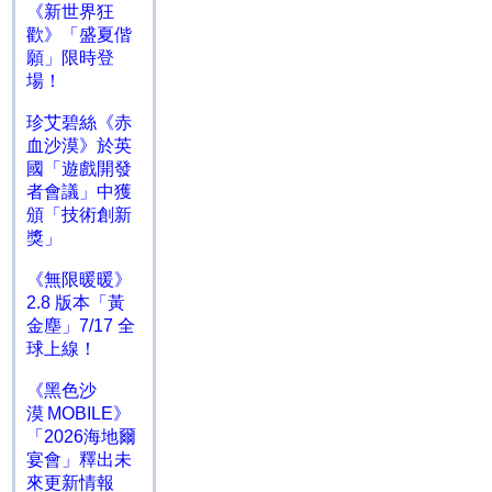
《新世界狂
歡》「盛夏偕
願」限時登
場！
珍艾碧絲《赤
血沙漠》於英
國「遊戲開發
者會議」中獲
頒「技術創新
獎」
《無限暖暖》
2.8 版本「黃
金塵」7/17 全
球上線！
《黑色沙
漠 MOBILE》
「2026海地爾
宴會」釋出未
來更新情報