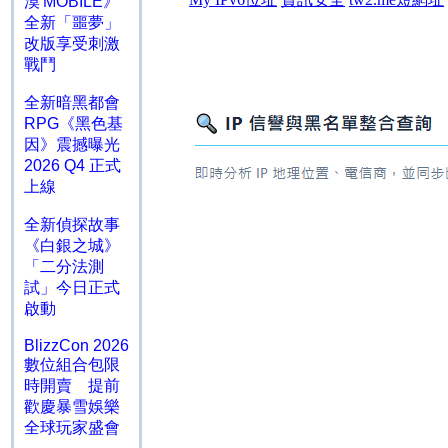
漠 MOBILE》
全新「噩夢」
改版享受刺激
戰鬥
全新暗黑都會
RPG《黑色基
因》震撼曝光
2026 Q4 正式
上線
全新偵探故事
《白銀之城》
「二分法測
試」今日正式
啟動
BlizzCon 2026
數位組合包限
時開賣 提前
歡慶暴雪娛樂
全球玩家盛會