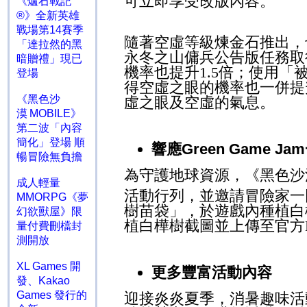
可立即享受改版內容。
《爐石戰記
®》全新英雄
戰場第14賽季
隨著空虛等級煉金石推出，
「達拉然的黑
永冬之山傭兵公告版任務取
暗贈禮」現已
機率也提升
1.5
倍；使用「
登場
得空虛之眼的機率也一併提
《黑色沙
虛之眼及空虛的氣息。
漠 MOBILE》
第二波「內容
簡化」登場 順
響應
Green Game Jam
暢冒險無負擔
為守護地球資源，《黑色沙
成人輕量
活動行列，並邀請冒險家一
MMORPG《夢
樹苗袋」，於遊戲內種植白
幻欲獸屋》限
植白樺樹截圖並上傳至官方
量付費刪檔封
測開放
XL Games 開
更多豐富活動內容
發、Kakao
Games 發行的
迎接炎炎夏季，消暑趣味活