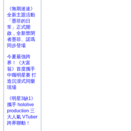
《無期迷途》
全新主題活動
「墨菲的日
常」正式開
啟，全新禁閉
者墨菲、諾瑪
同步登場
今夏最強跨
界！《大富
翁》首度攜手
中職明星賽 打
造沉浸式同樂
現場
《明星3缺1》
攜手 hololive
production 三
大人氣 VTuber
跨界聯動！