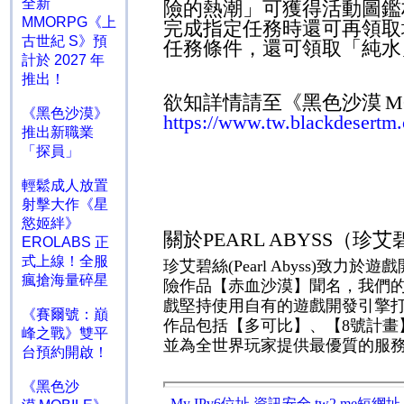
全新
險的熱潮」可獲得活動圖鑑
MMORPG《上
完成指定任務時還可再領取
古世紀 S》預
任務條件，還可領取「純水
計於 2027 年
推出！
欲知詳情請至《黑色沙漠
M
《黑色沙漠》
https://www.tw.blackdesert
推出新職業
「探員」
輕鬆成人放置
射擊大作《星
慾姬絆》
關於
PEARL ABYSS
（珍
EROLABS 正
式上線！全服
珍艾碧絲
(Pearl Abyss)
致力於遊戲
瘋搶海量碎星
險作品【赤血沙漠】聞名，我們
戲堅持使用自有的遊戲開發引擎
《賽爾號：巔
作品包括【多可比】、【
8
號計畫
峰之戰》雙平
並為全世界玩家提供最優質的服
台預約開啟！
《黑色沙