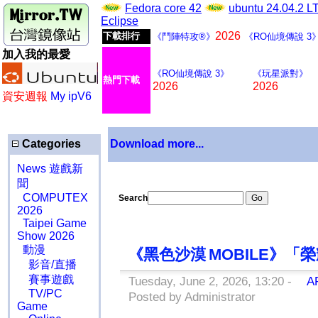
Fedora core 42
ubuntu 24.04.2 
Eclipse
2026
下載排行
《鬥陣特攻®》
《RO仙境傳說 3
加入我的最愛
《RO仙境傳說 3》
《玩星派對》
熱門下載
2026
2026
資安週報
My ipV6
Categories
Download more...
News 遊戲新
聞
COMPUTEX
Search
2026
Taipei Game
Show 2026
動漫
《黑色沙漠 MOBILE》
影音/直播
賽事遊戲
Tuesday, June 2, 2026, 13:20 -
A
TV/PC
Posted by Administrator
Game