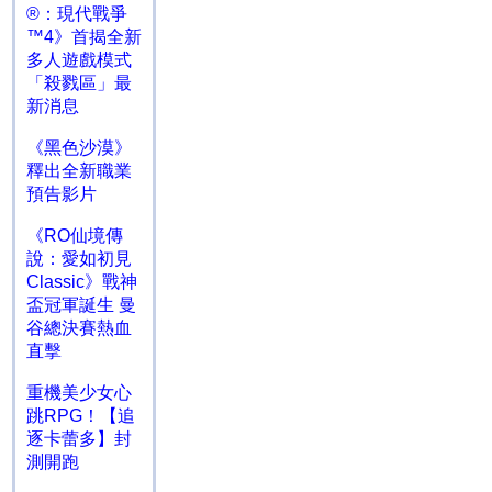
®：現代戰爭
™4》首揭全新
多人遊戲模式
「殺戮區」最
新消息
《黑色沙漠》
釋出全新職業
預告影片
《RO仙境傳
說：愛如初見
Classic》戰神
盃冠軍誕生 曼
谷總決賽熱血
直擊
重機美少女心
跳RPG！【追
逐卡蕾多】封
測開跑