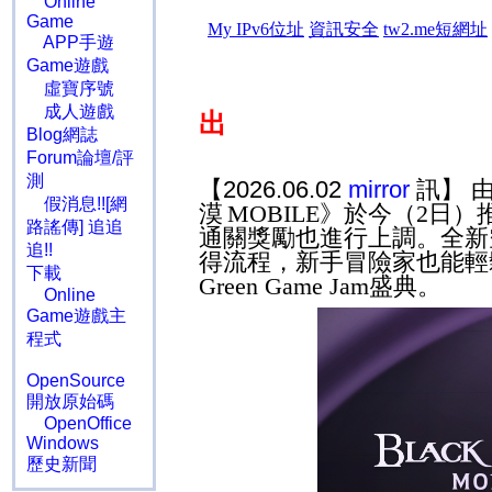
Online
Game
APP手遊
Game遊戲
虛寶序號
成人遊戲
出
Blog網誌
Forum論壇/評
測
【2026.06.02
mirror
訊】 
假消息!![網
漠
MOBILE
》於今（
2
日）
路謠傳] 追追
通關獎勵也進行上調。全新
追!!
得流程，新手冒險家也能輕
下載
Green Game Jam
盛典。
Online
Game遊戲主
程式
OpenSource
開放原始碼
OpenOffice
Windows
歷史新聞