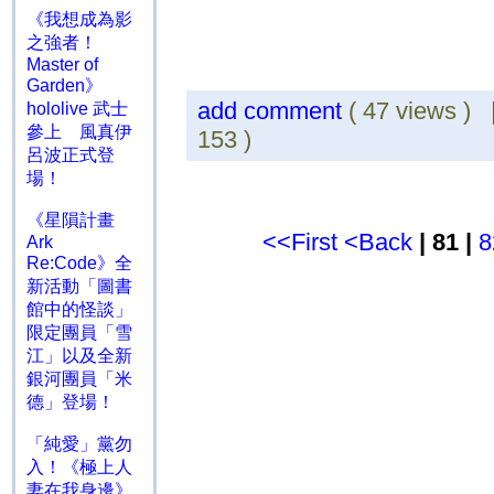
《我想成為影
之強者！
Master of
Garden》
add comment
( 47 views )
hololive 武士
參上 風真伊
153 )
呂波正式登
場！
《星隕計畫
<<First
<Back
| 81 |
8
Ark
Re:Code》全
新活動「圖書
館中的怪談」
限定團員「雪
江」以及全新
銀河團員「米
德」登場！
「純愛」黨勿
入！《極上人
妻在我身邊》