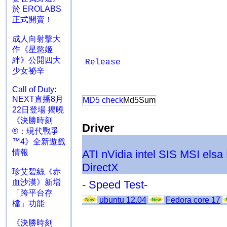
於 EROLABS
正式開賣！
成人向射擊大
作《星慾姬
絆》公開四大
Release
少女祕辛
Call of Duty:
NEXT直播8月
MD5 check
Md5Sum
22日登場 揭曉
《決勝時刻
Driver
®：現代戰爭
™4》全新遊戲
ATI
nVidia
intel
SIS
MSI
elsa
情報
DirectX
珍艾碧絲《赤
血沙漠》新增
- Speed Test-
「跨平台存
ubuntu 12.04
Fedora core 17
檔」功能
《決勝時刻