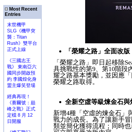
Most Recent
Entries
末世機甲
SLG《機甲突
襲：Titan
Rush》雙平台
正式上線
「榮耀之路」全面改版
《三國志王
「榮耀之路」即日起移除
Se
戰》 東南亞六
具挑戰性的第
9
、第
10
階段
國同步開啟預
耀之路基本獎勵，並因應「
約 李國煌化身
榮耀之路取得。
盟主爆笑登場
經典再現！
全新空虛等級煉金石與
《賽爾號：巔
峰之戰》正式
新增
4
種「空虛的煉金石」
定檔 8 月 12
戰力的成長。為了讓新手冒
日開服
類並簡化獲得流程；同時也