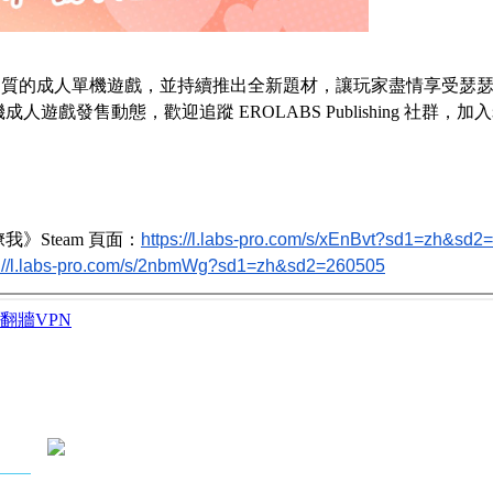
品質的成人單機遊戲，並持續推出全新題材，讓玩家盡情享受瑟
機成人遊戲發售動態，歡迎追蹤
EROLABS
Publishing
社群
，加入
撩我》
Steam
頁面：
https://l.labs-pro.com/s/xEnBvt?sd1=zh&sd
s://l.labs-pro.com/s/2nbmWg?sd1=zh&sd2=260505