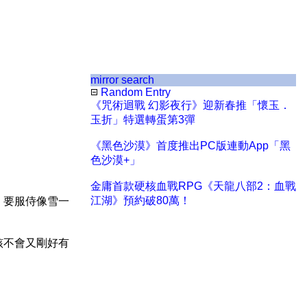
mirror search
Random Entry
《咒術迴戰 幻影夜行》迎新春推「懷玉．
玉折」特選轉蛋第3彈
《黑色沙漠》首度推出PC版連動App「黑
色沙漠+」
金庸首款硬核血戰RPG《天龍八部2：血戰
江湖》預約破80萬！
，要服侍像雪一
該不會又剛好有