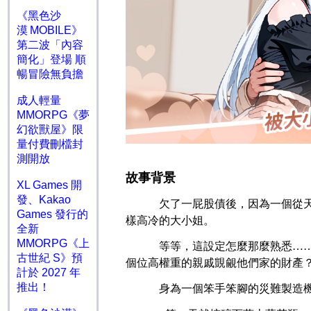
《黑色沙
漠 MOBILE》
第二波「內容
簡化」登場 順
暢冒險無負擔
成人輕量
MMORPG《夢
幻欲獸屋》限
量付費刪檔封
測開放
故事背景
XL Games 開
發、Kakao
欠了一屁股債後，因為一個從
Games 發行的
樣高冷的大小姐。
全新
MMORPG《上
等等，這設定怎麼那麼熟悉…
古世紀 S》預
個位高權重的親戚覬覦他們家的財產
計於 2027 年
推出！
身為一個笨手笨腳的災難製造