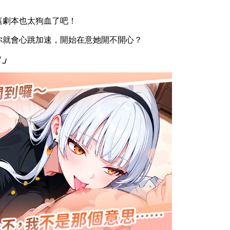
這劇本也太狗血了吧！
你就會心跳加速，開始在意她開不開心？
？」