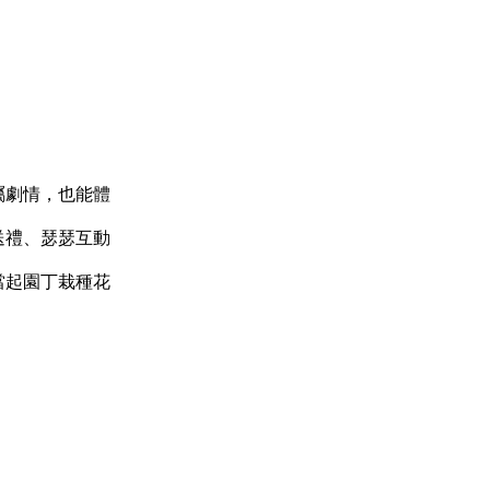
屬劇情，也能體
送禮、瑟瑟互動
當起園丁栽種花