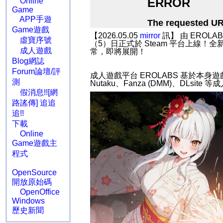
Online
Game
APP手遊
Game遊戲
【2026.05.05
mirror
訊】 由
EROLABS
虛寶序號
（
5
）日正式於
Steam
平台上線！全
成人遊戲
常，即將展開！
Blog網誌
Forum論壇/評
成人遊戲平台
EROLABS
基於本身遊
測
Nutaku
、
Fanza (DMM)
、
DLsite
等成
假消息!![網
路謠傳] 追追
追!!
下載
Online
Game遊戲主
程式
OpenSource
開放原始碼
OpenOffice
Windows
歷史新聞