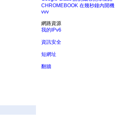
CHROMEBOOK 在幾秒鐘內開機
vvv
網路資源
我的IPv6
資訊安全
短網址
翻牆