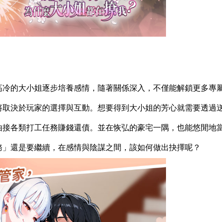
高冷的大小姐逐步培養感情，隨著關係深入，不僅能解鎖更多專
將取決於玩家的選擇與互動。想要得到大小姐的芳心就需要透過
由接各類打工任務賺錢還債。並在恢弘的豪宅一隅，也能悠閒地
務」還是要繼續，在感情與陰謀之間，該如何做出抉擇呢？