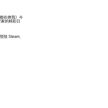
都在撩我》今
管家的精彩日
隊登陸
Steam
、