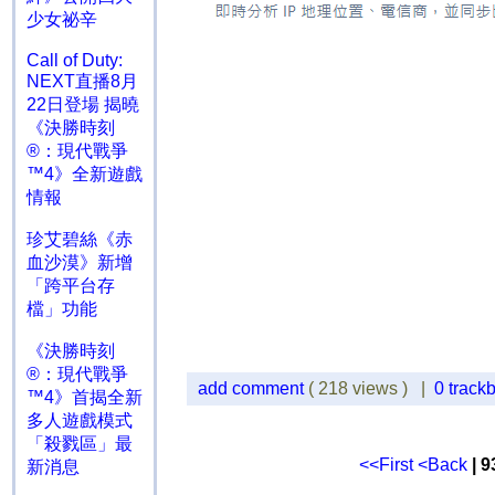
少女祕辛
Call of Duty:
NEXT直播8月
22日登場 揭曉
《決勝時刻
®：現代戰爭
™4》全新遊戲
情報
珍艾碧絲《赤
血沙漠》新增
「跨平台存
檔」功能
《決勝時刻
®：現代戰爭
add comment
( 218 views ) |
0 track
™4》首揭全新
多人遊戲模式
「殺戮區」最
<<First
<Back
| 9
新消息