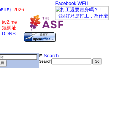
Facebook
WFH
2026
BILE》
tw2.me
短網址
DDNS
Search
Search