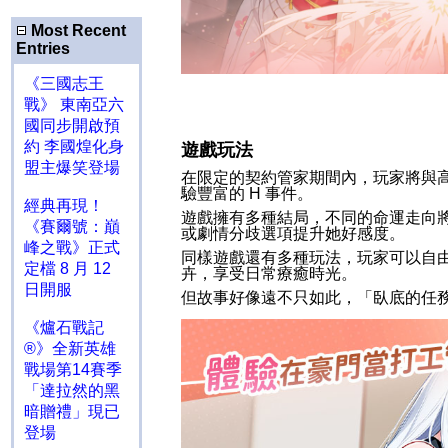
Most Recent
Entries
《三國志王
戰》 東南亞六
國同步開啟預
約 李國煌化身
遊戲玩法
盟主爆笑登場
在限定的契約管家期間內，玩家將與
驗豐富的
H
事件。
經典再現！
遊戲擁有多種結局，不同的命運走向
《賽爾號：巔
或劇情分歧選項提升她好感度。
峰之戰》正式
同樣遊戲還有多種玩法，玩家可以自
定檔 8 月 12
卉，享受日常療癒時光。
日開服
但故事好像遠不只如此，「臥底的任
《爐石戰記
®》全新英雄
戰場第14賽季
「達拉然的黑
暗贈禮」現已
登場