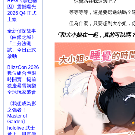
RPG《黑色基
「你會站在我這邊吧？」
因》震撼曝光
等等等等，這是要選邊站嗎？
2026 Q4 正式
上線
但為什麼，只要想到大小姐，
全新偵探故事
「和大小姐在一起，真的可以嗎
《白銀之城》
「二分法測
試」今日正式
啟動
BlizzCon 2026
數位組合包限
時開賣 提前
歡慶暴雪娛樂
全球玩家盛會
《我想成為影
之強者！
Master of
Garden》
hololive 武士
參上 風真伊