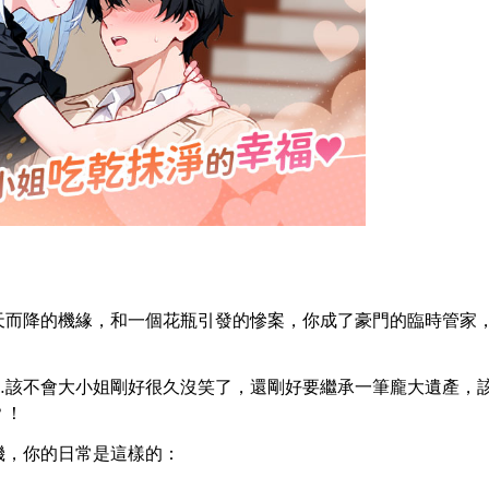
天而降的機緣，和一個花瓶引發的慘案，你成了豪門的臨時管家
…該不會大小姐剛好很久沒笑了，還剛好要繼承一筆龐大遺產，
？！
機，你的日常是這樣的：