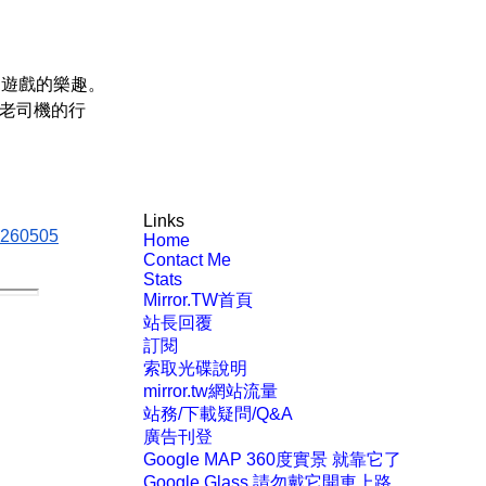
瑟遊戲的樂趣。
老司機的行
Links
2=260505
Home
Contact Me
Stats
Mirror.TW首頁
站長回覆
訂閱
索取光碟說明
mirror.tw網站流量
站務/下載疑問/Q&A
廣告刊登
Google MAP 360度實景 就靠它了
Google Glass 請勿戴它開車上路