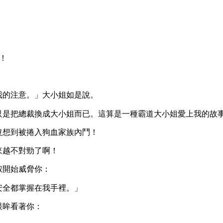
！
我的注意。」大小姐如是說。
只是把總裁換成大小姐而已。這算是一種霸道大小姐愛上我的故
沒想到被捲入狗血家族內鬥！
來越不對勁了啊！
叔開始威脅你：
安全都掌握在我手裡。」
眼眸看著你：