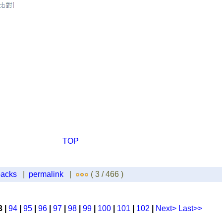
TOP
backs
|
permalink
|
( 3 / 466 )
3 |
94
|
95
|
96
|
97
|
98
|
99
|
100
|
101
|
102
|
Next>
Last>>