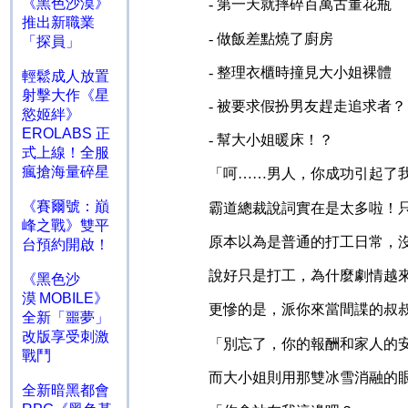
《黑色沙漠》
-
第一天就摔碎百萬古董花瓶
推出新職業
-
做飯差點燒了廚房
「探員」
-
整理衣櫃時撞見大小姐裸體
輕鬆成人放置
射擊大作《星
-
被要求假扮男友趕走追求者？
慾姬絆》
EROLABS 正
-
幫大小姐暖床！？
式上線！全服
瘋搶海量碎星
「呵……男人，你成功引起了
《賽爾號：巔
霸道總裁說詞實在是太多啦！
峰之戰》雙平
原本以為是普通的打工日常，
台預約開啟！
說好只是打工，為什麼劇情越
《黑色沙
漠 MOBILE》
更慘的是，派你來當間諜的叔
全新「噩夢」
改版享受刺激
「別忘了，你的報酬和家人的
戰鬥
而大小姐則用那雙冰雪消融的
全新暗黑都會