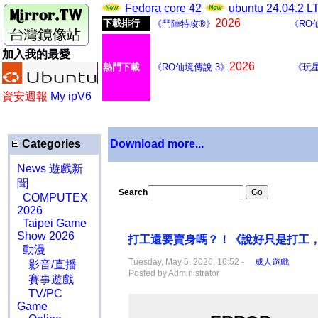
Fedora core 42
ubuntu 24.04.2 
2026
下載排行
《鬥陣特攻®》
《RO
加入我的最愛
2026
熱門下載
《RO仙境傳說 3》
《玩
資安週報
My ipV6
Categories
Download more...
News 遊戲新
聞
Search
COMPUTEX
2026
Taipei Game
Show 2026
打工還要賣身嗎？！《說好只是打工，為
動漫
Tuesday, May 5, 2026, 16:52 -
成人遊戲
影音/直播
Posted by Administrator
賽事遊戲
TV/PC
Game