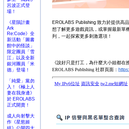
呂波正式登
場！
Publishing
《星隕計畫
EROLABS
致力於提供高
Ark
想了解更多遊戲資訊，或掌握最新單
Re:Code》全
列，一起探索更多刺激選項！
新活動「圖書
館中的怪談」
限定團員「雪
江」以及全新
《說好只是打工，為什麼大小姐都在
銀河團員「米
EROLABS Publishing
社群頁面：
http
德」登場！
「純愛」黨勿
入！《極上人
妻在我身邊》
於 EROLABS
正式開賣！
成人向射擊大
作《星慾姬
絆》公開四大