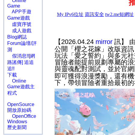
Online
Game
APP手遊
Game遊戲
虛寶序號
成人遊戲
Blog網誌
【2026.04.24
mirror
訊】 
Forum論壇/評
公開「櫻之花嫁」改版資訊
測
玩法「愛之誓約」與多元社
假消息!![網
冒險者能提前規劃專屬的浪
路謠傳] 追追
與靈魂配對測試，並於官網
追!!
即可獲得浪漫獎勵，還有機
下載
Online
下，帶領冒險者重拾最初的
Game遊戲主
程式
OpenSource
開放原始碼
OpenOffice
Windows
歷史新聞