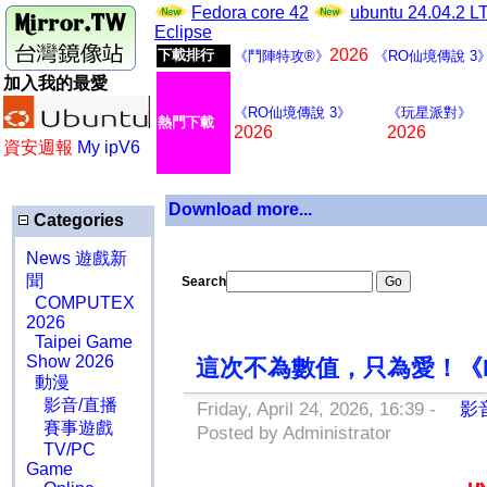
Fedora core 42
ubuntu 24.04.2 
Eclipse
2026
下載排行
《鬥陣特攻®》
《RO仙境傳說 3
加入我的最愛
《RO仙境傳說 3》
《玩星派對》
熱門下載
2026
2026
資安週報
My ipV6
Download more...
Categories
News 遊戲新
聞
Search
COMPUTEX
2026
Taipei Game
Show 2026
這次不為數值，只為愛！《R
動漫
影音/直播
Friday, April 24, 2026, 16:39 -
影音
賽事遊戲
Posted by Administrator
TV/PC
Game