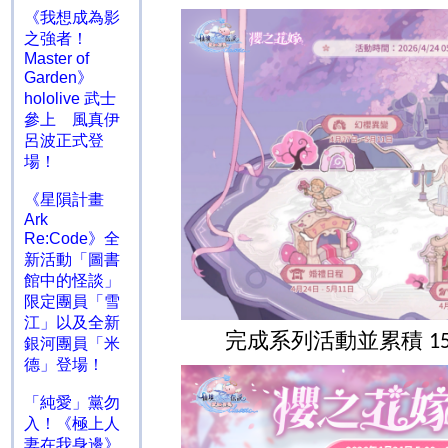
《我想成為影
之強者！
Master of
Garden》
hololive 武士
參上 風真伊
呂波正式登
場！
《星隕計畫
Ark
Re:Code》全
新活動「圖書
館中的怪談」
限定團員「雪
江」以及全新
完成系列活動並累積
1
銀河團員「米
德」登場！
「純愛」黨勿
入！《極上人
妻在我身邊》