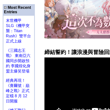
Most Recent
Entries
末世機甲
SLG《機甲突
襲：Titan
Rush》雙平台
正式上線
《三國志王
締結誓約！讓浪漫與冒險回
戰》 東南亞六
國同步開啟預
約 李國煌化身
盟主爆笑登場
經典再現！
《賽爾號：巔
峰之戰》正式
定檔 8 月 12
日開服