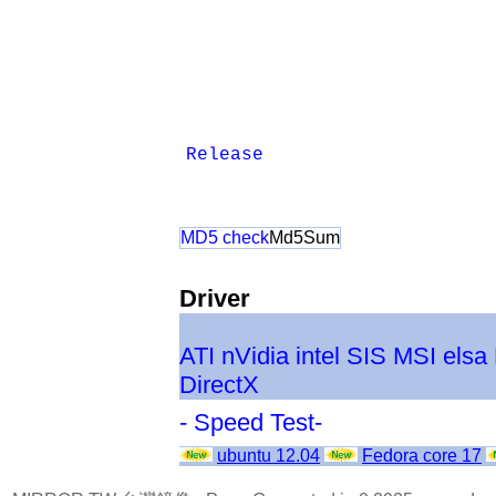
Release
MD5 check
Md5Sum
Driver
ATI
nVidia
intel
SIS
MSI
elsa
DirectX
- Speed Test-
ubuntu 12.04
Fedora core 17