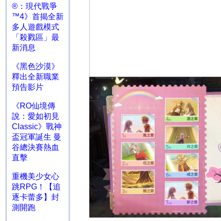
®：現代戰爭
™4》首揭全新
多人遊戲模式
「殺戮區」最
新消息
《黑色沙漠》
釋出全新職業
預告影片
《RO仙境傳
說：愛如初見
Classic》戰神
盃冠軍誕生 曼
谷總決賽熱血
直擊
重機美少女心
跳RPG！【追
逐卡蕾多】封
測開跑