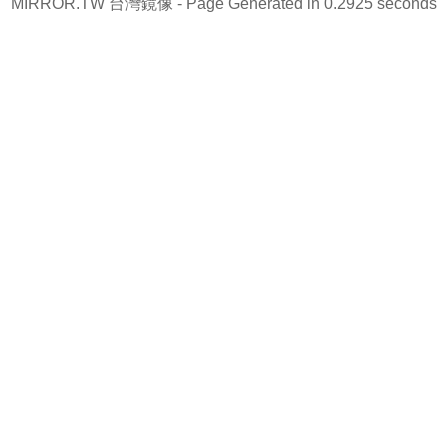
MIRROR.TW 台灣鏡像
- Page Generated in 0.2925 seconds