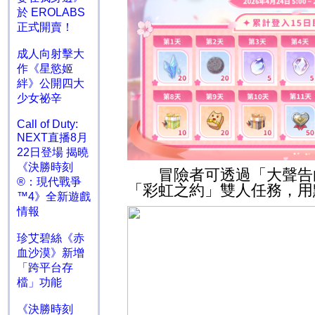
於 EROLABS
正式開賣！
成人向射擊大
作《星慾姬
絆》公開四大
少女祕辛
Call of Duty:
NEXT直播8月
22日登場 揭曉
《決勝時刻
冒險者可透過「大聲告白
®：現代戰爭
「彩虹之約」雙人任務，用
™4》全新遊戲
情報
珍艾碧絲《赤
血沙漠》新增
「跨平台存
檔」功能
《決勝時刻