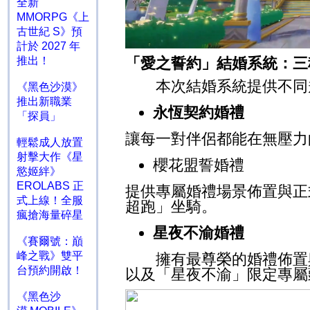
全新
MMORPG《上
古世紀 S》預
計於 2027 年
推出！
「愛之誓約」結婚系統：三
本次結婚系統提供不同規
《黑色沙漠》
推出新職業
永恆契約婚禮
「探員」
讓每一對伴侶都能在無壓力
輕鬆成人放置
射擊大作《星
櫻花盟誓婚禮
慾姬絆》
EROLABS 正
提供專屬婚禮場景佈置與正
式上線！全服
超跑」坐騎。
瘋搶海量碎星
星夜不渝婚禮
《賽爾號：巔
峰之戰》雙平
擁有最尊榮的婚禮佈置與
台預約開啟！
以及「星夜不渝」限定專屬
《黑色沙