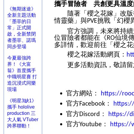
攜手冒險者 共創更具溫度
《無期迷途》
隨著「櫻之花嫁」改版後
全新主題活動
情靈藥」與
挑戰「幻櫻
PVE
「墨菲的日
常」正式開
官方強調，未來將持續秉
啟，全新禁閉
位冒險者都能在《
仙境
RO
者墨菲、諾瑪
多詳情，歡迎前往「櫻之花
同步登場
櫻之花嫁活動網頁：
ht
今夏最強跨
更多活動資訊，敬請留
界！《大富
翁》首度攜手
中職明星賽 打
造沉浸式同樂
現場
官方網站：
https://roo
《明星3缺1》
官方
：
Facebook
https:/
攜手 hololive
官方
：
production 三
Discord
https://d
大人氣 VTuber
官方
：
Youtube
https:/
跨界聯動！