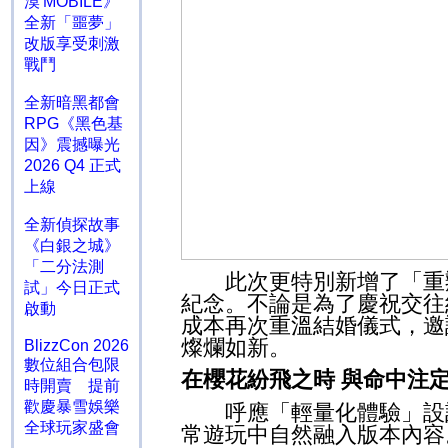
漠 MOBILE》
全新「噩夢」
改版享受刺激
戰鬥
全新暗黑都會
RPG《黑色基
因》震撼曝光
2026 Q4 正式
上線
全新偵探故事
《白銀之城》
「二分法測
此次更特別新增了「重辦
試」今日正式
紀念。不論是為了慶祝交往
啟動
成本再次重溫結婚儀式，邀
燦爛如新。
BlizzCon 2026
數位組合包限
在櫻花紛飛之時 與命中注
時開賣 提前
歡慶暴雪娛樂
呼應「輕量化體驗」設計
全球玩家盛會
常遊玩中自然融入版本內容