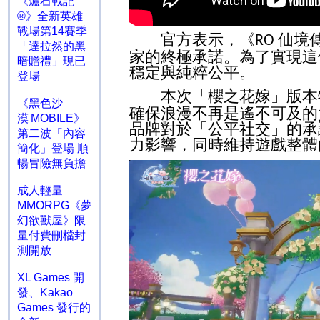
《爐石戰記
®》全新英雄
戰場第14賽季
官方表示，《
仙境
RO
「達拉然的黑
家的終極承諾。為了實現這
暗贈禮」現已
穩定與純粹公平。
登場
本次「櫻之花嫁」版本特
《黑色沙
確保浪漫不再是遙不可及的
漠 MOBILE》
品牌對於「公平社交」的承
第二波「內容
力影響，同時維持遊戲整體
簡化」登場 順
暢冒險無負擔
成人輕量
MMORPG《夢
幻欲獸屋》限
量付費刪檔封
測開放
XL Games 開
發、Kakao
Games 發行的