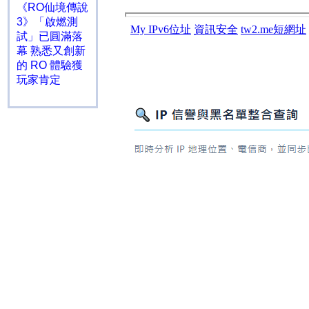
《RO仙境傳說
3》「啟燃測
試」已圓滿落
幕 熟悉又創新
的 RO 體驗獲
玩家肯定