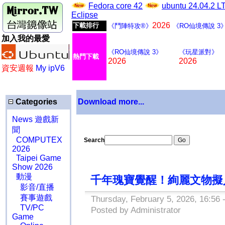
Fedora core 42
ubuntu 24.04.2 
Eclipse
2026
下載排行
《鬥陣特攻®》
《RO仙境傳說 3
加入我的最愛
《RO仙境傳說 3》
《玩星派對》
熱門下載
2026
2026
資安週報
My ipV6
Categories
Download more...
News 遊戲新
聞
COMPUTEX
Search
2026
Taipei Game
Show 2026
動漫
千年瑰寶覺醒！絢麗文物擬
影音/直播
賽事遊戲
Thursday, February 5, 2026, 16:56 
TV/PC
Posted by Administrator
Game