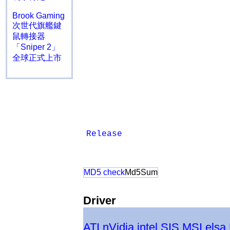
Brook Gaming
次世代旗艦鍵
鼠轉接器
「Sniper 2」
全球正式上市
Release
MD5 check
Md5Sum
Driver
ATI
nVidia
intel
SIS
MSI
elsa