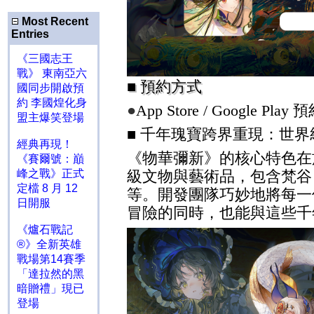
Most Recent
Entries
《三國志王
戰》 東南亞六
■
預約方式
國同步開啟預
約 李國煌化身
●
App Store / Google Play
預
盟主爆笑登場
■
千年瑰寶跨界重現：世界
經典再現！
《物華彌新》的核心特色在
《賽爾號：巔
峰之戰》正式
級文物與藝術品，包含梵谷
定檔 8 月 12
等。開發團隊巧妙地將每一
日開服
冒險的同時，也能與這些千
《爐石戰記
®》全新英雄
戰場第14賽季
「達拉然的黑
暗贈禮」現已
登場