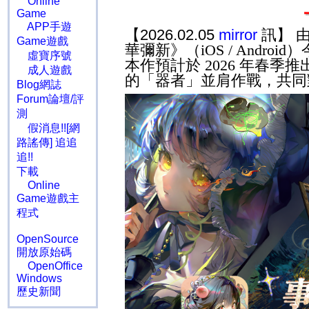
Online
Game
APP手遊
【2026.02.05
mirror
訊】 
Game遊戲
華彌新》（
iOS / Android
）
虛寶序號
本作預計於
2026
年春季推
成人遊戲
的「器者」並肩作戰，共同
Blog網誌
Forum論壇/評
測
假消息!![網
路謠傳] 追追
追!!
下載
Online
Game遊戲主
程式
OpenSource
開放原始碼
OpenOffice
Windows
歷史新聞