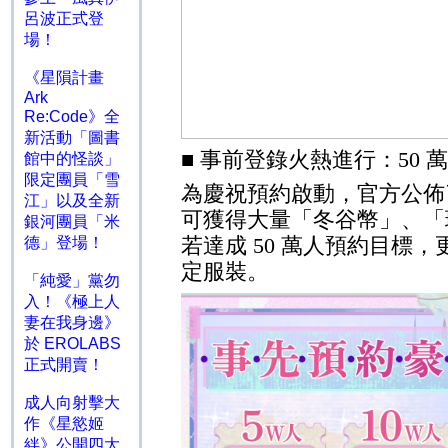
呂波正式登
場！
《星隕計畫
Ark
Re:Code》全
新活動「圖書
■
事前登錄火熱進行：
50
萬
館中的怪談」
限定團員「雪
為慶祝預約啟動，官方公佈
江」以及全新
可獲得大量「冬谷幣」、「
銀河團員「米
若達成
50
萬人預約目標，
德」登場！
定服裝。
「純愛」黨勿
入！《極上人
妻在我身邊》
於 EROLABS
正式開賣！
成人向射擊大
作《星慾姬
絆》公開四大