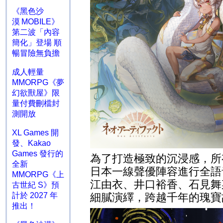
《黑色沙
漠 MOBILE》
第二波「內容
簡化」登場 順
暢冒險無負擔
成人輕量
MMORPG《夢
幻欲獸屋》限
量付費刪檔封
測開放
XL Games 開
發、Kakao
Games 發行的
為了打造極致的沉浸感，
全新
日本一線聲優陣容進行全語
MMORPG《上
江由衣、井口裕香、石見舞
古世紀 S》預
計於 2027 年
細膩演繹，跨越千年的瑰寶
推出！