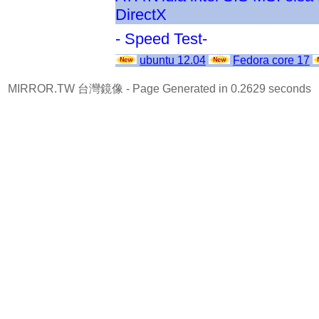
DirectX
- Speed Test-
ubuntu 12.04
Fedora core 17
MIRROR.TW 台灣鏡像
- Page Generated in 0.2629 seconds