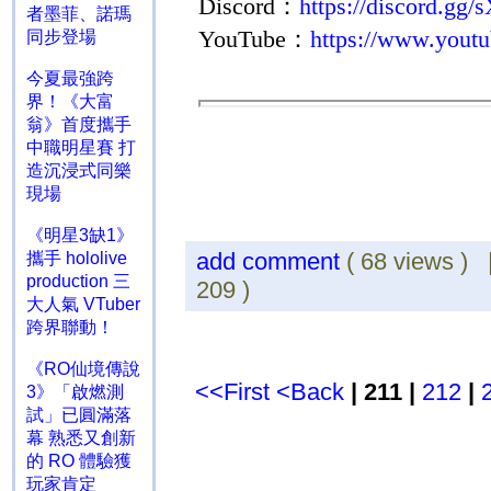
Discord
：
https://discord.g
者墨菲、諾瑪
YouTube
：
https://www.yout
同步登場
今夏最強跨
界！《大富
翁》首度攜手
中職明星賽 打
造沉浸式同樂
現場
《明星3缺1》
add comment
( 68 views )
攜手 hololive
production 三
209 )
大人氣 VTuber
跨界聯動！
《RO仙境傳說
<<First
<Back
| 211 |
212
|
3》「啟燃測
試」已圓滿落
幕 熟悉又創新
的 RO 體驗獲
玩家肯定