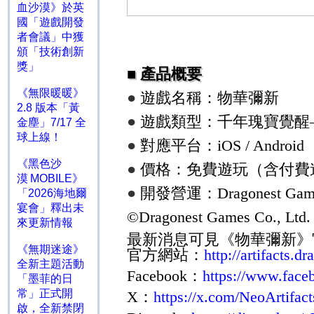
血沙漠》於英
國「遊戲開發
者會議」中獲
頒「技術創新
獎」
■
產品概要
《無限暖暖》
●
遊戲名稱：物華彌新
2.8 版本「黃
●
遊戲類型：千年瑰寶覺醒
金塵」7/17 全
球上線！
●
對應平台：
iOS / Android
《黑色沙
●
價格：免費遊玩（含付費
漠 MOBILE》
●
開發營運：
Dragonest Game
「2026海地爾
宴會」釋出未
©Dragonest Games Co., Ltd. 
來更新情報
最新消息可見《物華彌新》
《無期迷途》
官方網站：
http://artifacts.d
全新主題活動
Facebook
：
https://www.face
「墨菲的日
常」正式開
X
：
https://x.com/NeoArtifac
啟，全新禁閉