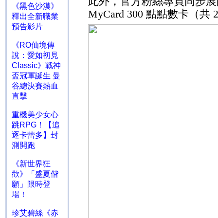
此外，官方粉絲專頁同步展
《黑色沙漠》
MyCard 300
點點數卡（共
釋出全新職業
預告影片
《RO仙境傳
說：愛如初見
Classic》戰神
盃冠軍誕生 曼
谷總決賽熱血
直擊
重機美少女心
跳RPG！【追
逐卡蕾多】封
測開跑
《新世界狂
歡》「盛夏偕
願」限時登
場！
珍艾碧絲《赤