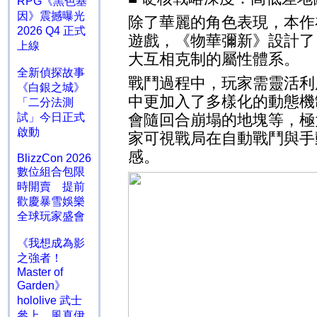
RPG《黑色基
因》震撼曝光
除了華麗的角色表現，本作
2026 Q4 正式
遊戲，《物華彌新》設計了
上線
大互相克制的屬性體系。
全新偵探故事
戰鬥過程中，玩家需靈活利
《白銀之城》
中更加入了多樣化的動態機
「二分法測
試」今日正式
會隨回合崩塌的地塊等，極
啟動
家可視戰局在自動戰鬥與手
感。
BlizzCon 2026
數位組合包限
時開賣 提前
歡慶暴雪娛樂
全球玩家盛會
《我想成為影
之強者！
Master of
Garden》
hololive 武士
參上 風真伊