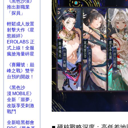
《黑色沙漠》
推出新職業
「探員」
輕鬆成人放置
射擊大作《星
慾姬絆》
EROLABS 正
式上線！全服
瘋搶海量碎星
《賽爾號：巔
峰之戰》雙平
台預約開啟！
《黑色沙
漠 MOBILE》
全新「噩夢」
改版享受刺激
戰鬥
全新暗黑都會
■
硬核戰略深度：高低差地