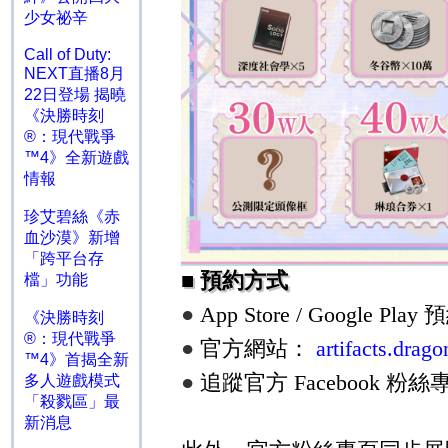
少女祕辛
Call of Duty:
NEXT直播8月
22日登場 揭曉
《決勝時刻
®：現代戰爭
™4》全新遊戲
情報
珍艾碧絲《赤
血沙漠》新增
「跨平台存
■
預約方式
檔」功能
●
App Store / Google Play
預
《決勝時刻
®：現代戰爭
●
官方網站：
artifacts.drag
™4》首揭全新
●
追蹤官方
Facebook
粉絲
多人遊戲模式
「殺戮區」最
新消息