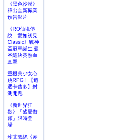
《黑色沙漠》
釋出全新職業
預告影片
《RO仙境傳
說：愛如初見
Classic》戰神
盃冠軍誕生 曼
谷總決賽熱血
直擊
重機美少女心
跳RPG！【追
逐卡蕾多】封
測開跑
《新世界狂
歡》「盛夏偕
願」限時登
場！
珍艾碧絲《赤