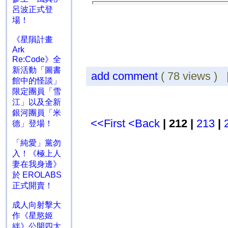
呂波正式登
場！
《星隕計畫
Ark
Re:Code》全
新活動「圖書
add comment
( 78 views )
館中的怪談」
限定團員「雪
江」以及全新
銀河團員「米
<<First
<Back
| 212 |
213
|
德」登場！
「純愛」黨勿
入！《極上人
妻在我身邊》
於 EROLABS
正式開賣！
成人向射擊大
作《星慾姬
絆》公開四大