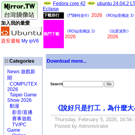
Fedora core 42
ubuntu 24.04.2 
Eclipse
2026
下載排行
《鬥陣特攻®》
《RO仙境傳說 3
加入我的最愛
《RO仙境傳說 3》
《玩星派對》
熱門下載
2026
2026
資安週報
My ipV6
Categories
Download more...
News 遊戲新
聞
COMPUTEX
Search
2026
Taipei Game
Show 2026
動漫
《說好只是打工，為什麼大小
影音/直播
賽事遊戲
Thursday, February 5, 2026, 16:56 
TV/PC
Posted by Administrator
Game