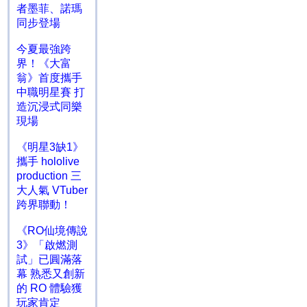
者墨菲、諾瑪
同步登場
今夏最強跨
界！《大富
翁》首度攜手
中職明星賽 打
造沉浸式同樂
現場
《明星3缺1》
攜手 hololive
production 三
大人氣 VTuber
跨界聯動！
《RO仙境傳說
3》「啟燃測
試」已圓滿落
幕 熟悉又創新
的 RO 體驗獲
玩家肯定