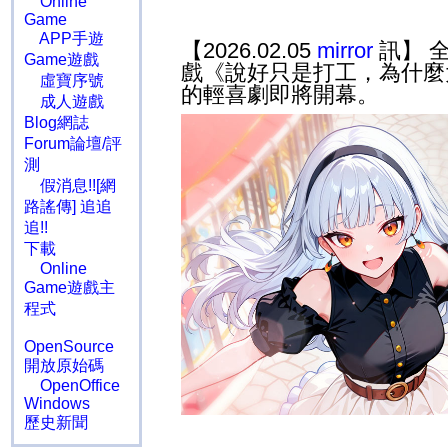
Online
Game
APP手遊
【2026.02.05
mirror
訊】 
Game遊戲
戲《說好只是打工，為什麼
虛寶序號
的輕喜劇即將開幕。
成人遊戲
Blog網誌
Forum論壇/評
測
假消息!![網
路謠傳] 追追
追!!
下載
Online
Game遊戲主
程式
OpenSource
開放原始碼
OpenOffice
Windows
歷史新聞