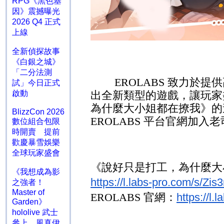
RPG《黑色基
因》震撼曝光
2026 Q4 正式
上線
全新偵探故事
《白銀之城》
「二分法測
EROLABS
致力於提供
試」今日正式
啟動
出全新類型的遊戲，讓玩家
為什麼大小姐都在撩我》的
BlizzCon 2026
EROLABS
平台官網加入老
數位組合包限
時開賣 提前
歡慶暴雪娛樂
全球玩家盛會
《說好只是打工，為什麼大
《我想成為影
https://l.labs-pro.com/s/
之強者！
Master of
EROLABS
官網：
https://l
Garden》
hololive 武士
參上 風真伊