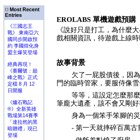
Most Recent
Entries
EROLABS
單機遊戲預購
《三國志王
《說好只是打工，為什麼大
戰》 東南亞六
戲相關資訊，待遊戲上線時
國同步開啟預
約 李國煌化身
盟主爆笑登場
故事背景
經典再現！
《賽爾號：巔
欠了一屁股債後，因
峰之戰》正式
門的臨時管家，要服侍像雪
定檔 8 月 12
日開服
等等，這設定怎麼那
筆龐大遺產，該不會又剛好
《爐石戰記
®》全新英雄
身為一個笨手笨腳的
戰場第14賽季
「達拉然的黑
-
第一天就摔碎百萬古
暗贈禮」現已
登場