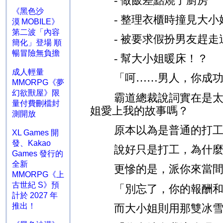
-
做飯差點燒了廚房
《黑色沙
-
整理衣櫃時撞見大小
漠 MOBILE》
第二波「內容
-
被要求假扮男友趕走
簡化」登場 順
暢冒險無負擔
-
幫大小姐暖床！？
成人輕量
「呵……男人，你成
MMORPG《夢
幻欲獸屋》限
霸道總裁說詞實在是
量付費刪檔封
姐愛上我的故事嗎？
測開放
原本以為是普通的打
XL Games 開
發、Kakao
說好只是打工，為什
Games 發行的
全新
更慘的是，派你來當
MMORPG《上
古世紀 S》預
「別忘了，你的報酬
計於 2027 年
推出！
而大小姐則用那雙冰