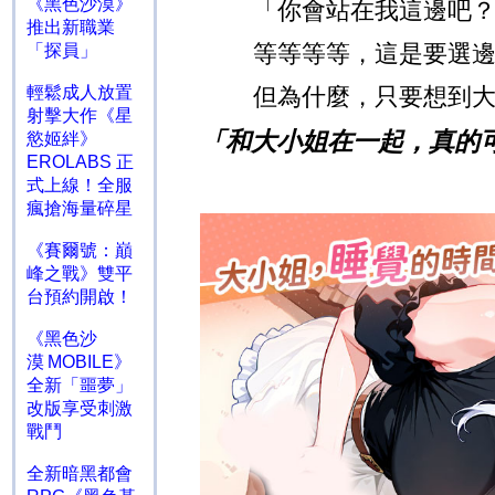
《黑色沙漠》
「你會站在我這邊吧
推出新職業
等等等等，這是要選
「探員」
輕鬆成人放置
但為什麼，只要想到
射擊大作《星
「和大小姐在一起，真的
慾姬絆》
EROLABS 正
式上線！全服
瘋搶海量碎星
《賽爾號：巔
峰之戰》雙平
台預約開啟！
《黑色沙
漠 MOBILE》
全新「噩夢」
改版享受刺激
戰鬥
全新暗黑都會