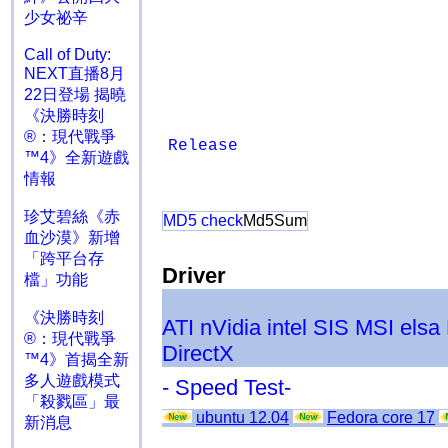
少女祕辛
Call of Duty:
NEXT直播8月
22日登場 揭曉
《決勝時刻
®：現代戰爭
Release
™4》全新遊戲
情報
珍艾碧絲《赤
MD5 check
Md5Sum
血沙漠》新增
「跨平台存
Driver
檔」功能
《決勝時刻
ATI
nVidia
intel
SIS
MSI
elsa
®：現代戰爭
DirectX
™4》首揭全新
多人遊戲模式
- Speed Test-
「殺戮區」最
ubuntu 12.04
Fedora core 17
新消息