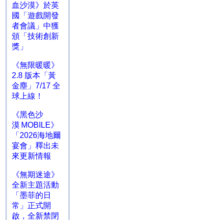
血沙漠》於英
國「遊戲開發
者會議」中獲
頒「技術創新
獎」
《無限暖暖》
2.8 版本「黃
金塵」7/17 全
球上線！
《黑色沙
漠 MOBILE》
「2026海地爾
宴會」釋出未
來更新情報
《無期迷途》
全新主題活動
「墨菲的日
常」正式開
啟，全新禁閉