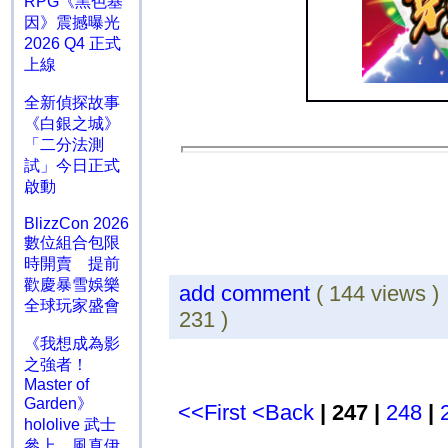
RPG《黑色基
因》震撼曝光
2026 Q4 正式
上線
全新偵探故事
《白銀之城》
「二分法測
試」今日正式
啟動
BlizzCon 2026
數位組合包限
時開賣 提前
歡慶暴雪娛樂
add comment
( 144 views 
全球玩家盛會
231 )
《我想成為影
之強者！
Master of
Garden》
<<First
<Back
| 247 |
248
|
hololive 武士
參上 風真伊