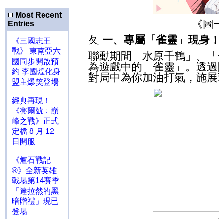
Most Recent
《圖
Entries
夂
一、專屬「雀靈」現身
《三國志王
戰》 東南亞六
聯動期間「水原千鶴」、「
國同步開啟預
為遊戲中的「雀靈」。透過
約 李國煌化身
對局中為你加油打氣，施展
盟主爆笑登場
經典再現！
《賽爾號：巔
峰之戰》正式
定檔 8 月 12
日開服
《爐石戰記
®》全新英雄
戰場第14賽季
「達拉然的黑
暗贈禮」現已
登場