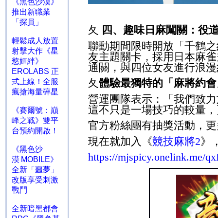
《黑色沙漠》
推出新職業
「探員」
夂
四、趣味日麻闖關：役
輕鬆成人放置
聯動期間限時開放「千鶴之
射擊大作《星
友主題關卡，採用日本麻雀
慾姬絆》
通關，與四位女友進行浪漫
EROLABS 正
夂
體驗最獨特的「麻將約會
式上線！全服
瘋搶海量碎星
營運團隊表示：「我們致力
這不只是一場技巧的較量，
《賽爾號：巔
峰之戰》雙平
官方粉絲團有抽獎活動，更
台預約開啟！
現在就加入《
競技麻將
2
》
《黑色沙
https://mjspicy.onelink.me
漠 MOBILE》
全新「噩夢」
改版享受刺激
戰鬥
全新暗黑都會