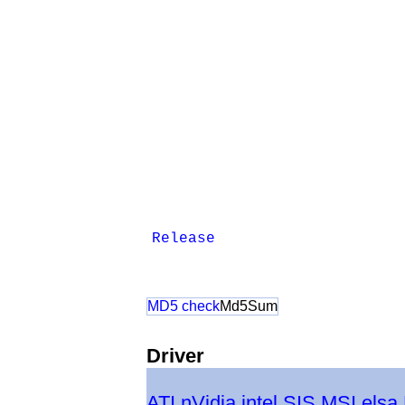
Release
MD5 check
Md5Sum
Driver
ATI
nVidia
intel
SIS
MSI
elsa