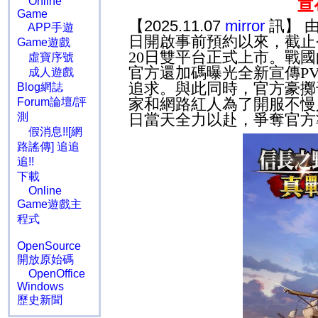
Online
宣
Game
【2025.11.07
mirror
訊】 
APP手遊
日開啟事前預約以來，截止
Game遊戲
20
日雙平台正式上市。戰國
虛寶序號
官方還加碼曝光全新宣傳
P
成人遊戲
追求。與此同時，官方豪擲
Blog網誌
家和網路紅人為了開服不慢
Forum論壇/評
測
日當天全力以赴，爭奪官方
假消息!![網
路謠傳] 追追
追!!
下載
Online
Game遊戲主
程式
OpenSource
開放原始碼
OpenOffice
Windows
歷史新聞