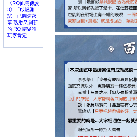
《RO仙境傳說
3》「啟燃測
試」已圓滿落
幕 熟悉又創新
的 RO 體驗獲
玩家肯定