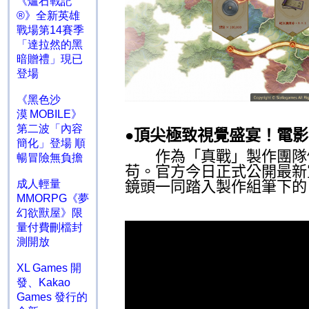
《爐石戰記
®》全新英雄
戰場第14賽季
「達拉然的黑
暗贈禮」現已
登場
《黑色沙
漠 MOBILE》
第二波「內容
頂尖極致視覺盛宴！電影
●
簡化」登場 順
作為「真戰」製作團隊傾
暢冒險無負擔
苟。官方今日正式公開最新
成人輕量
鏡頭一同踏入製作組筆下的
MMORPG《夢
幻欲獸屋》限
量付費刪檔封
測開放
XL Games 開
發、Kakao
Games 發行的