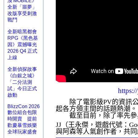
漠 MOBILE》
全新「噩夢」
改版享受刺激
戰鬥
全新暗黑都會
RPG《黑色基
因》震撼曝光
2026 Q4 正式
上線
全新偵探故事
《白銀之城》
「二分法測
試」今日正式
https
啟動
除了電影級
PV
的資訊
BlizzCon 2026
起各方領主間的話題熱潮。
數位組合包限
截至目前，除了率先參
時開賣 提前
JJ
（王永傑，遊戲代號：
Go
歡慶暴雪娛樂
與阿森等人氣創作者，共同
全球玩家盛會