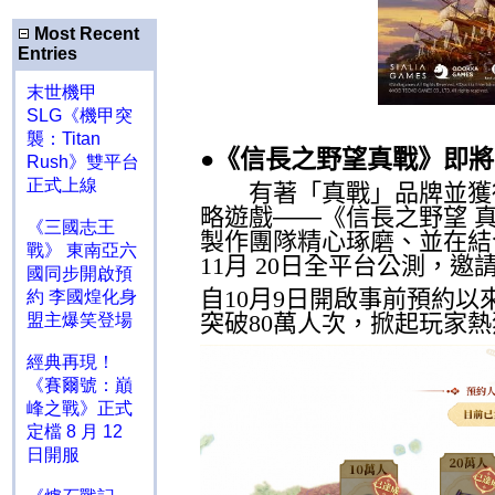
Most Recent
Entries
末世機甲
SLG《機甲突
襲：Titan
《信長之野望真戰》即將
●
Rush》雙平台
正式上線
有著「真戰」品牌並獲得
略遊戲——《信長之野望 
《三國志王
製作團隊精心琢磨、並在結
戰》 東南亞六
11
月
20
日全平台公測，邀
國同步開啟預
自
10
月
9
日開啟事前預約以
約 李國煌化身
突破
80
萬人次，掀起玩家熱
盟主爆笑登場
經典再現！
《賽爾號：巔
峰之戰》正式
定檔 8 月 12
日開服