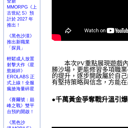
全新
MMORPG《上
古世紀 S》預
計於 2027 年
推出！
《黑色沙漠》
推出新職業
「探員」
輕鬆成人放置
本次
PV
重點展現遊戲
射擊大作《星
勝沙場，更能修習多項職業
慾姬絆》
的提升，逐步開啟屬於自己
EROLABS 正
有堅持策略與信念，方能在
式上線！全服
瘋搶海量碎星
千萬黃金爭奪戰升溫引爆
●
《賽爾號：巔
峰之戰》雙平
台預約開啟！
《黑色沙