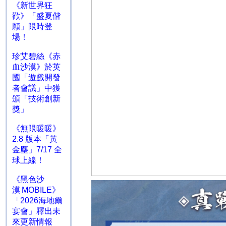
《新世界狂
歡》「盛夏偕
願」限時登
場！
珍艾碧絲《赤
血沙漠》於英
國「遊戲開發
者會議」中獲
頒「技術創新
獎」
《無限暖暖》
2.8 版本「黃
金塵」7/17 全
球上線！
《黑色沙
漠 MOBILE》
「2026海地爾
宴會」釋出未
來更新情報