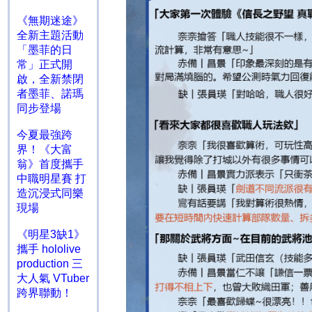
《無期迷途》
全新主題活動
「墨菲的日
常」正式開
啟，全新禁閉
者墨菲、諾瑪
同步登場
今夏最強跨
界！《大富
翁》首度攜手
中職明星賽 打
造沉浸式同樂
現場
《明星3缺1》
攜手 hololive
production 三
大人氣 VTuber
跨界聯動！