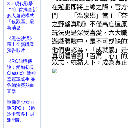
®：現代戰爭
在遊戲即將上線之際，官方
™4》首揭全新
門——「溫泉鄉」當主「奈
多人遊戲模式
「殺戮區」最
之野望真戰》不僅高度還原
新消息
玩法更是深受喜愛，六大職
《黑色沙漠》
遊戲體驗中，是不可或缺的
釋出全新職業
他們更認為，「成就感」是
預告影片
真切體會到「百萬一心」的
《RO仙境傳
眾志、統霸天下，成為真正
說：愛如初見
Classic》戰神
盃冠軍誕生 曼
谷總決賽熱血
直擊
重機美少女心
跳RPG！【追
逐卡蕾多】封
測開跑