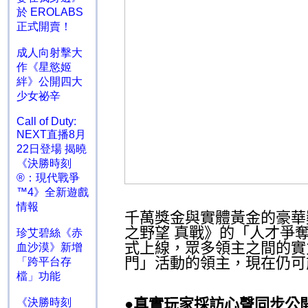
於 EROLABS
正式開賣！
成人向射擊大
作《星慾姬
絆》公開四大
少女祕辛
Call of Duty:
NEXT直播8月
22日登場 揭曉
《決勝時刻
®：現代戰爭
™4》全新遊戲
情報
千萬獎金與實體黃金的豪華
之野望 真戰》的「人才爭
珍艾碧絲《赤
式上線，眾多領主之間的實
血沙漠》新增
門」活動的領主，現在仍可
「跨平台存
檔」功能
●
真實玩家採訪心聲同步公
《決勝時刻