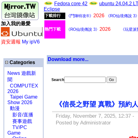
Fedora core 42
ubuntu 24.04.2 
Eclipse
2026
下載排行
《鬥陣特攻®》
《RO仙境傳說 3
加入我的最愛
2026
熱門下載
《RO仙境傳說 3》
《玩星派
資安週報
My ipV6
Download more...
Categories
News 遊戲新
聞
Search
COMPUTEX
2026
Taipei Game
Show 2026
《信長之野望 真戰》預約人
動漫
影音/直播
Friday, November 7, 2025, 12:37 -
賽事遊戲
Posted by Administrator
TV/PC
Game