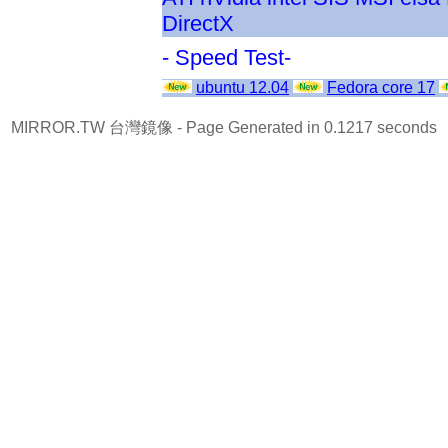
DirectX
- Speed Test-
ubuntu 12.04
Fedora core 17
MIRROR.TW 台灣鏡像
- Page Generated in 0.1217 seconds