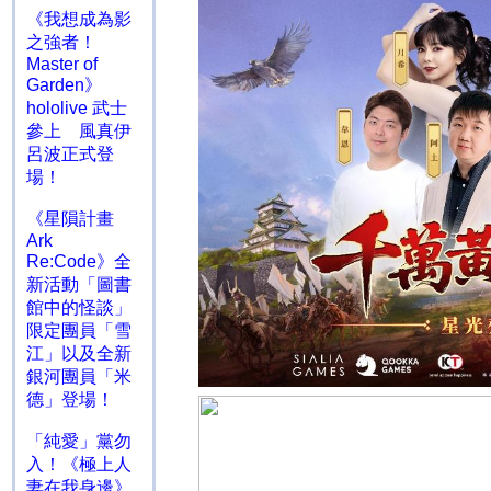
《我想成為影
之強者！
Master of
Garden》
hololive 武士
參上 風真伊
呂波正式登
場！
《星隕計畫
Ark
Re:Code》全
新活動「圖書
館中的怪談」
限定團員「雪
江」以及全新
銀河團員「米
德」登場！
「純愛」黨勿
入！《極上人
妻在我身邊》