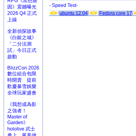
RPG《黑色基
- Speed Test-
因》震撼曝光
ubuntu 12.04
Fedora core 17
2026 Q4 正式
上線
全新偵探故事
《白銀之城》
「二分法測
試」今日正式
啟動
BlizzCon 2026
數位組合包限
時開賣 提前
歡慶暴雪娛樂
全球玩家盛會
《我想成為影
之強者！
Master of
Garden》
hololive 武士
參上 風真伊