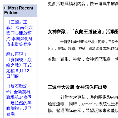
更多活動與福利內容，快來遊戲中解
Most Recent
Entries
《三國志王
戰》 東南亞六
女神齊聚，「夜蘭王道征途」活動
國同步開啟預
約 李國煌化身
全新活動劇情正式登場！同時，三位
盟主爆笑登場
月」。冷豔、耀眼、神秘，這次誰會成為你的
經典再現！
冷豔、耀眼、神秘，女神們已現身，
《賽爾號：巔
峰之戰》正式
定檔 8 月 12
日開服
《爐石戰記
三週年大改版 女神陪你再出發
®》全新英雄
戰場第14賽季
針對本次更新，遊戲團隊帶來
「達拉然的黑
驗更流暢。同時，
gameplay
系統也進
暗贈禮」現已
暢。營運團隊表示，希望玩家未來能
登場