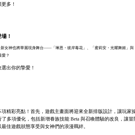
鎖更多！
登場！
全新女神也將華麗現身舞台——「琳恩・彼岸毒花」、「蜜莉安・光耀舞姬」與
最愛？
快選出你的摯愛！
多項精彩亮點！首先，遊戲主畫面將迎來全新排版設計，讓玩家
行了多項優化，包括新增眷族技能
Beta
與召喚體驗的改良，讓冒
以最佳遊戲狀態享受與女神們的浪漫羈絆。