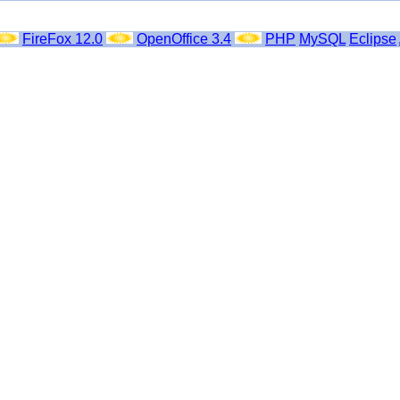
FireFox 12.0
OpenOffice 3.4
PHP
MySQL
Eclipse