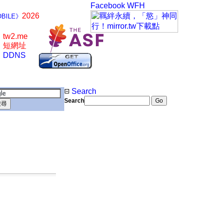
Facebook
WFH
2026
BILE》
tw2.me
短網址
DDNS
Search
Search