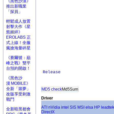
《黑色沙漠》
推出新職業
「探員」
輕鬆成人放置
射擊大作《星
慾姬絆》
EROLABS 正
式上線！全服
瘋搶海量碎星
《賽爾號：巔
峰之戰》雙平
台預約開啟！
Release
《黑色沙
漠 MOBILE》
全新「噩夢」
MD5 check
Md5Sum
改版享受刺激
Driver
戰鬥
ATI
nVidia
intel
SIS
MSI
elsa
HP
leadte
全新暗黑都會
DirectX