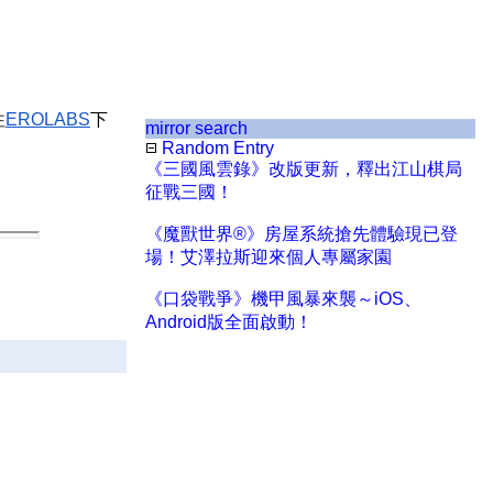
往
EROLABS
下
mirror search
Random Entry
《三國風雲錄》改版更新，釋出江山棋局
征戰三國！
《魔獸世界®》房屋系統搶先體驗現已登
場！艾澤拉斯迎來個人專屬家園
《口袋戰爭》機甲風暴來襲～iOS、
Android版全面啟動！