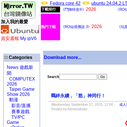
Fedora core 42
ubuntu 24.04.2 
2026
下載排行
《鬥陣特攻®》
《RO
加入我的最愛
2026
熱門下載
《RO仙境傳說 3》
《玩
資安週報
My ipV6
Categories
Download more...
News 遊戲新
聞
Search
COMPUTEX
2026
Taipei Game
Show 2026
羈絆永續，「慾」神同行！
動漫
Wednesday, September 17, 2025, 12:00 -
成人
影音/直播
Posted by Administrator
賽事遊戲
TV/PC
Game