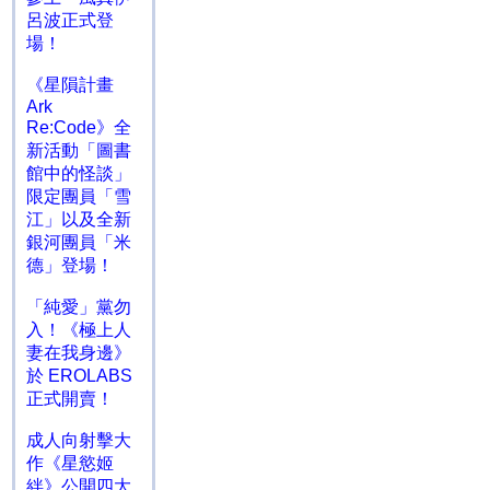
呂波正式登
場！
《星隕計畫
Ark
Re:Code》全
新活動「圖書
館中的怪談」
限定團員「雪
江」以及全新
銀河團員「米
德」登場！
「純愛」黨勿
入！《極上人
妻在我身邊》
於 EROLABS
正式開賣！
成人向射擊大
作《星慾姬
絆》公開四大