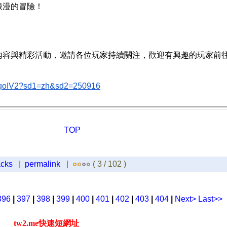
浪漫的冒險！
內容與精彩活動，邀請各位玩家持續關注，歡迎有興趣的玩家前
s/0qoIV2?sd1=zh&sd2=250916
TOP
acks
|
permalink
|
( 3 / 102 )
396
|
397
|
398
|
399
|
400
|
401
|
402
|
403
|
404
|
Next>
Last>>