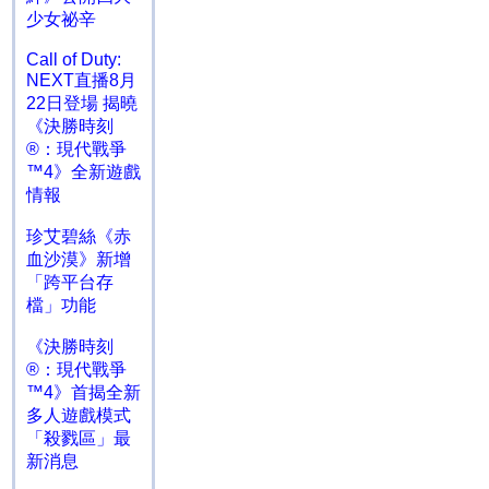
少女祕辛
Call of Duty:
NEXT直播8月
22日登場 揭曉
《決勝時刻
®：現代戰爭
™4》全新遊戲
情報
珍艾碧絲《赤
血沙漠》新增
「跨平台存
檔」功能
《決勝時刻
®：現代戰爭
™4》首揭全新
多人遊戲模式
「殺戮區」最
新消息