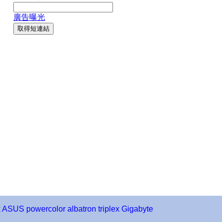
k
ASUS
powercolor
albatron
triplex
Gigabyte