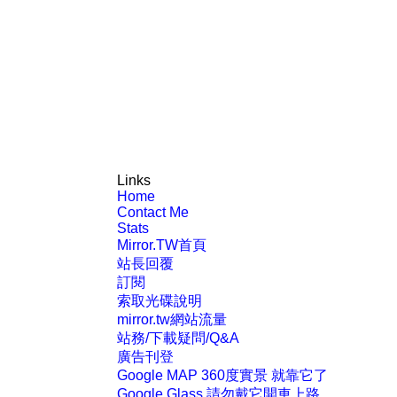
Links
Home
Contact Me
Stats
Mirror.TW首頁
站長回覆
訂閱
索取光碟說明
mirror.tw網站流量
站務/下載疑問/Q&A
廣告刊登
Google MAP 360度實景 就靠它了
Google Glass 請勿戴它開車上路