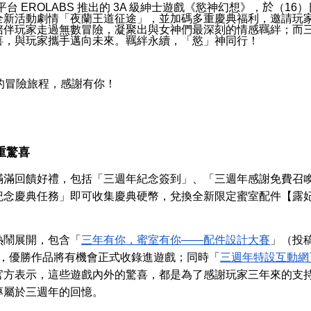
平台
EROLABS
推出的
3A
級紳士遊戲《慾神幻想》，
於
（
16
）
全新活動劇情「夜蘭王道征途」，並加碼多重慶典福利，邀請玩
陪伴玩家走過無數冒險，凝聚出與女神們最深刻的情感羈絆；而
喜，與玩家攜手邁向未來。羈絆永續，「慾」神同行！
的冒險旅程，感謝有你！
重驚喜
滿滿回饋好禮，包括「三週年紀念簽到」、「三週年感謝免費召
紀念慶典任務」即可收集慶典硬幣，兌換全新限定蜜室配件【露妃
熱鬧展開，包含「
三年有你，蜜室有你——配件設計大賽
」（投
，優勝作品將有機會正式收錄進遊戲；同時「
三週年特設互動網
官方表示，這些遊戲內外的驚喜，都是為了感謝玩家三年來的支
專屬於三週年的回憶。