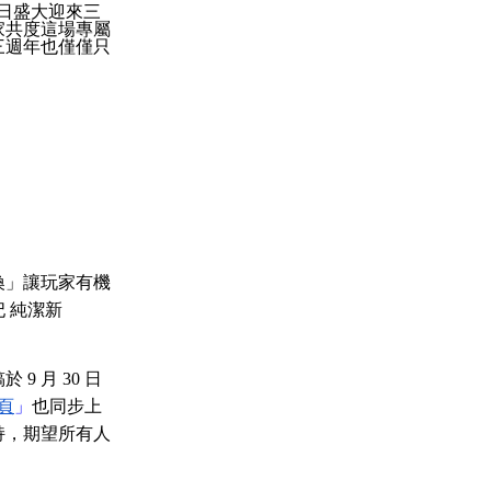
日盛大迎來三
家共度這場專屬
三週年也僅僅只
喚」讓玩家有機
 純潔新
稿於
9
月
30
日
頁
」
也同步上
持，期望所有人