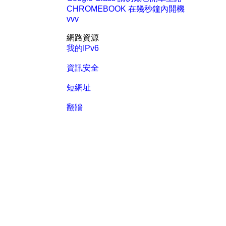
CHROMEBOOK 在幾秒鐘內開機
vvv
網路資源
我的IPv6
資訊安全
短網址
翻牆