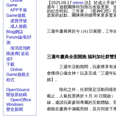
Online
【2025.09.17
mirror
訊】 於成人手遊
Game
週年！遊戲團隊特別推出改版更新、
APP手遊
的紀念時刻。三年來，《慾神幻想》
是新的起點，團隊將持續帶來更多驚
Game遊戲
虛寶序號
成人遊戲
三週年慶典將於今
(16)
日展開，三年
Blog網誌
Forum論壇/評
測
假消息!![網
路謠傳] 追追
三週年慶典全面開跑 福利加社群雙
追!!
下載
三週年活動期間，玩家將享有
Online
會獲得心儀女神！以及完成「三週年
Game遊戲主
娘】。
程式
除此之外，社群限定活動同樣
OpenSource
開放原始碼
截止，人氣投票將於
9
月
30
日開啟）
OpenOffice
線，邀請玩家參與專屬的互動體驗。
Windows
都能在慶典中滿載而歸，並共同留下
歷史新聞