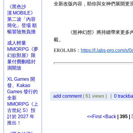
全新改版內容，助你與女神們展開更
《黑色沙
漠 MOBILE》
第二波「內容
簡化」登場 順
暢冒險無負擔
《慾神幻想》將持續帶來更多
載
。
成人輕量
MMORPG《夢
EROLABS
：
https://l.labs-pro.com/
幻欲獸屋》限
量付費刪檔封
測開放
XL Games 開
發、Kakao
Games 發行的
add comment
( 61 views ) |
0 trackb
全新
MMORPG《上
古世紀 S》預
<<First
<Back
| 395 |
計於 2027 年
推出！