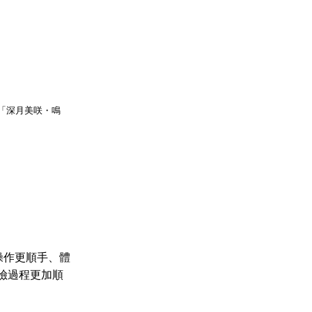
「深月美咲・鳴
操作更順手、體
險過程更加順