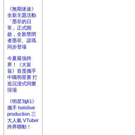
《無期迷途》
全新主題活動
「墨菲的日
常」正式開
啟，全新禁閉
者墨菲、諾瑪
同步登場
今夏最強跨
界！《大富
翁》首度攜手
中職明星賽 打
造沉浸式同樂
現場
《明星3缺1》
攜手 hololive
production 三
大人氣 VTuber
跨界聯動！