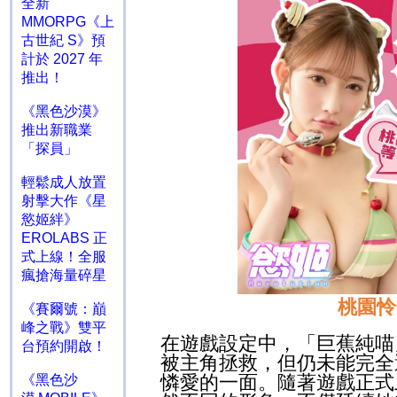
全新
MMORPG《上
古世紀 S》預
計於 2027 年
推出！
《黑色沙漠》
推出新職業
「探員」
輕鬆成人放置
射擊大作《星
慾姬絆》
EROLABS 正
式上線！全服
瘋搶海量碎星
桃園怜
《賽爾號：巔
峰之戰》雙平
在遊戲設定中，「巨蕉純喵
台預約開啟！
被主角拯救，但仍未能完全
憐愛的一面。隨著遊戲正式
《黑色沙