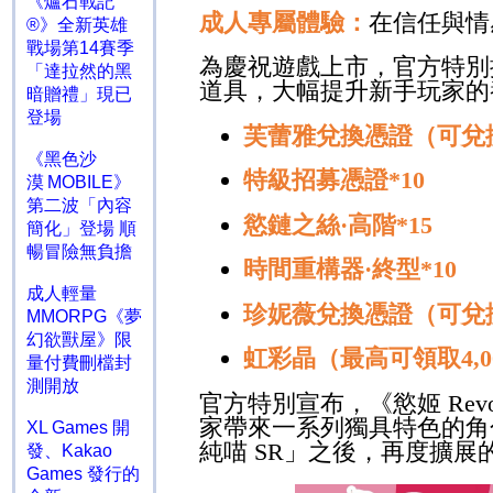
《爐石戰記
成人專屬體驗：
在信任與情
®》全新英雄
戰場第14賽季
為慶祝遊戲上市，官方特別
「達拉然的黑
道具，大幅提升新手玩家的
暗贈禮」現已
登場
芙蕾雅兌換憑證（可兌
《黑色沙
特級招募憑證
*10
漠 MOBILE》
第二波「內容
慾鏈之絲
·
高階
*15
簡化」登場 順
暢冒險無負擔
時間重構器
·
終型
*10
成人輕量
珍妮薇兌換憑證（可兌
MMORPG《夢
幻欲獸屋》限
虹彩晶（最高可領取
4,
量付費刪檔封
測開放
官方特別宣布，《慾姬
Revo
家帶來一系列獨具特色的角
XL Games 開
純喵
SR
」之後，再度擴展
發、Kakao
Games 發行的