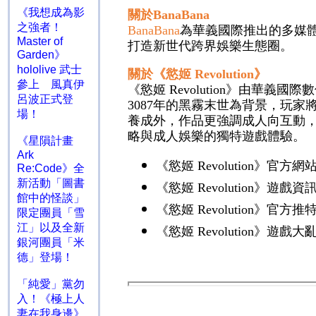
《我想成為影
關於
BanaBana
之強者！
BanaBana
為華義國際推出的多媒
Master of
打造新世代跨界娛樂生態圈。
Garden》
hololive 武士
關於《慾姬
Revolution
》
參上 風真伊
《慾姬
Revolution
》由華義國際數
呂波正式登
3087
年的黑霧末世為背景，玩家
場！
養成外，作品更強調成人向互動
略與成人娛樂的獨特遊戲體驗。
《星隕計畫
Ark
《慾姬
Revolution
》官方網
Re:Code》全
新活動「圖書
《慾姬
Revolution
》遊戲資
館中的怪談」
《慾姬
Revolution
》官方推
限定團員「雪
江」以及全新
《慾姬
Revolution
》遊戲大
銀河團員「米
德」登場！
「純愛」黨勿
入！《極上人
妻在我身邊》