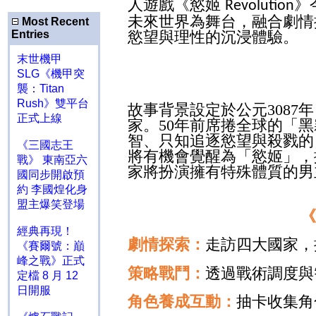
人遊戲《慾姬
》
Revolution
未來世界為舞台，融合劇情
Most Recent
Entries
慾望與理性的沉浸體驗。
末世機甲
SLG《機甲突
襲：Titan
Rush》雙平台
故事背景設定於公元
3087
年
正式上線
家。
50
年前席捲全球的「黑
智、只知追逐慾望與殺戮的
《三國志王
將有機會覺醒為「慾姬」，
戰》 東南亞六
家將扮演擁有特殊體質的男
國同步開啟預
約 李國煌化身
盟主爆笑登場
經典再現！
劇情探索：
走訪四大國家，
《賽爾號：巔
峰之戰》正式
策略戰鬥：
透過戰術調度與
定檔 8 月 12
日開服
角色養成互動：
抽卡收集角