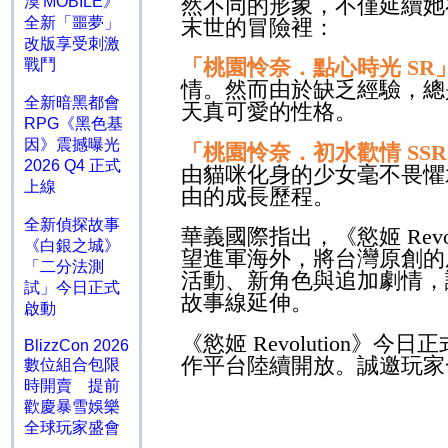
然不同的形象，不僅延續她
漠 MOBILE》
全新「噩夢」
末世的冒險裡：
改版享受刺激
「桃園怜奈．點心時光
SR
戰鬥
情。然而由於缺乏經驗，總
全新暗黑都會
天真可愛的性格。
RPG《黑色基
因》震撼曝光
「桃園怜奈．初水歡情
SSR
2026 Q4 正式
由貓咪化身的少女毫不畏懼
上線
由的成長歷程。
全新偵探故事
華義國際指出，《慾姬
Revo
《白銀之城》
望進軍海外，將台灣原創的
「二分法測
活動、新角色與追加劇情，
試」今日正式
故事線延伸。
啟動
《慾姬
Revolution
》今日正
BlizzCon 2026
作平台陸續開放。誠邀玩家
數位組合包限
時開賣 提前
歡慶暴雪娛樂
全球玩家盛會