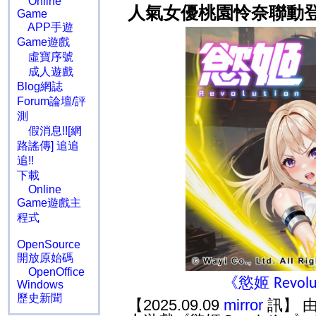
Online
人氣女優桃園怜奈聯動
Game
APP手遊
Game遊戲
虛寶序號
成人遊戲
Blog網誌
Forum論壇/評
測
假消息!![網
路謠傳] 追追
追!!
下載
Online
Game遊戲主
程式
OpenSource
開放原始碼
OpenOffice
《慾姬
Revolu
Windows
歷史新聞
【2025.09.09
mirror
訊】 