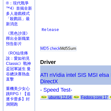
®：現代戰爭
™4》首揭全新
多人遊戲模式
「殺戮區」最
新消息
Release
《黑色沙漠》
釋出全新職業
預告影片
MD5 check
Md5Sum
《RO仙境傳
說：愛如初見
Driver
Classic》戰神
盃冠軍誕生 曼
ATI
nVidia
intel
SIS
MSI
elsa
谷總決賽熱血
直擊
DirectX
重機美少女心
- Speed Test-
跳RPG！【追
ubuntu 12.04
Fedora core 17
逐卡蕾多】封
測開跑