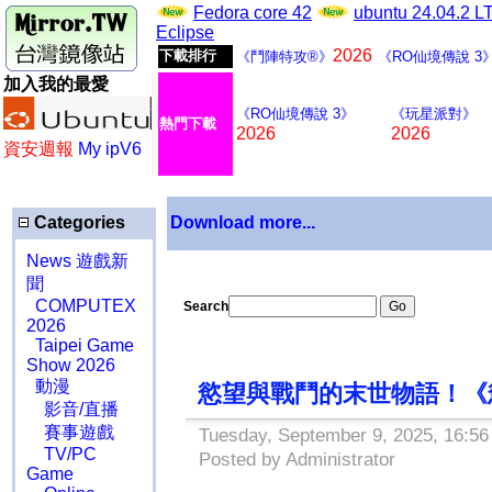
Fedora core 42
ubuntu 24.04.2 
Eclipse
2026
下載排行
《鬥陣特攻®》
《RO仙境傳說 3
加入我的最愛
《RO仙境傳說 3》
《玩星派對》
熱門下載
2026
2026
資安週報
My ipV6
Categories
Download more...
News 遊戲新
聞
COMPUTEX
Search
2026
Taipei Game
Show 2026
動漫
慾望與戰鬥的末世物語！《慾姬 
影音/直播
賽事遊戲
Tuesday, September 9, 2025, 16:56
TV/PC
Posted by Administrator
Game