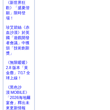
《新世界狂
歡》「盛夏偕
願」限時登
場！
珍艾碧絲《赤
血沙漠》於英
國「遊戲開發
者會議」中獲
頒「技術創新
獎」
《無限暖暖》
2.8 版本「黃
金塵」7/17 全
球上線！
《黑色沙
漠 MOBILE》
「2026海地爾
宴會」釋出未
來更新情報