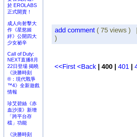
於 EROLABS
正式開賣！
成人向射擊大
add comment
( 75 views )
作《星慾姬
絆》公開四大
)
少女祕辛
Call of Duty:
NEXT直播8月
<<First
<Back
| 400 |
401
|
22日登場 揭曉
《決勝時刻
®：現代戰爭
™4》全新遊戲
情報
珍艾碧絲《赤
血沙漠》新增
「跨平台存
檔」功能
《決勝時刻