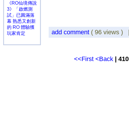
《RO仙境傳說
3》「啟燃測
試」已圓滿落
幕 熟悉又創新
的 RO 體驗獲
add comment
( 96 views )
玩家肯定
<<First
<Back
| 410