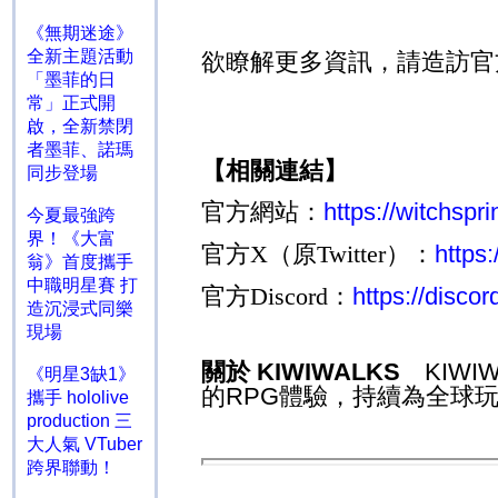
《無期迷途》
全新主題活動
欲瞭解更多資訊，請造訪官
「墨菲的日
常」正式開
啟，全新禁閉
者墨菲、諾瑪
【相關連結】
同步登場
官方網站：
https://witchspr
今夏最強跨
界！《大富
官方
X
（原
Twitter
）：
https:
翁》首度攜手
中職明星賽 打
官方
Discord
：
https://discor
造沉浸式同樂
現場
關於
KIWIWALKS
KIWI
《明星3缺1》
的
RPG
體驗，持續為全球
攜手 hololive
production 三
大人氣 VTuber
跨界聯動！