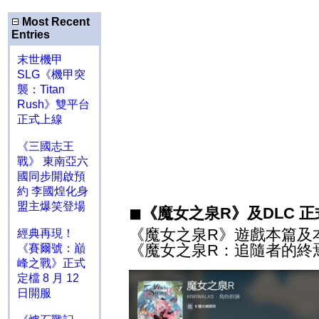
Most Recent
Entries
末世機甲
SLG《機甲突
襲：Titan
Rush》雙平台
正式上線
《三國志王
戰》 東南亞六
國同步開啟預
約 李國煌化身
盟主爆笑登場
◼
《魔女之泉
R
》及
DLC
正
《魔女之泉
R
》遊戲本篇及
經典再現！
《魔女之泉
R
：追隨者的終
《賽爾號：巔
峰之戰》正式
定檔 8 月 12
日開服