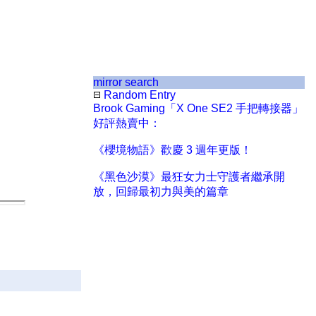
mirror search
Random Entry
Brook Gaming「X One SE2 手把轉接器」
好評熱賣中：
《櫻境物語》歡慶 3 週年更版！
《黑色沙漠》最狂女力士守護者繼承開
放，回歸最初力與美的篇章