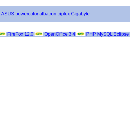
k
ASUS
powercolor
albatron
triplex
Gigabyte
FireFox 12.0
OpenOffice 3.4
PHP
MySQL
Eclipse