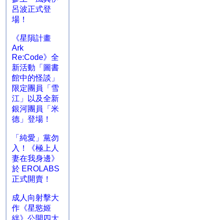
呂波正式登
場！
《星隕計畫
Ark
Re:Code》全
新活動「圖書
館中的怪談」
限定團員「雪
江」以及全新
銀河團員「米
德」登場！
「純愛」黨勿
入！《極上人
妻在我身邊》
於 EROLABS
正式開賣！
成人向射擊大
作《星慾姬
絆》公開四大