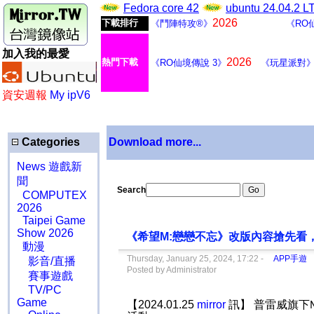
Fedora core 42
ubuntu 24.04.2 
2026
下載排行
《鬥陣特攻®》
《RO
加入我的最愛
2026
熱門下載
《RO仙境傳說 3》
《玩星派對
資安週報
My ipV6
Categories
Download more...
News 遊戲新
聞
Search
COMPUTEX
2026
Taipei Game
Show 2026
《希望M:戀戀不忘》改版內容搶先看
動漫
Thursday, January 25, 2024, 17:22 -
APP手遊
影音/直播
Posted by Administrator
賽事遊戲
TV/PC
Game
【2024.01.25
mirror
訊】 普雷威旗下