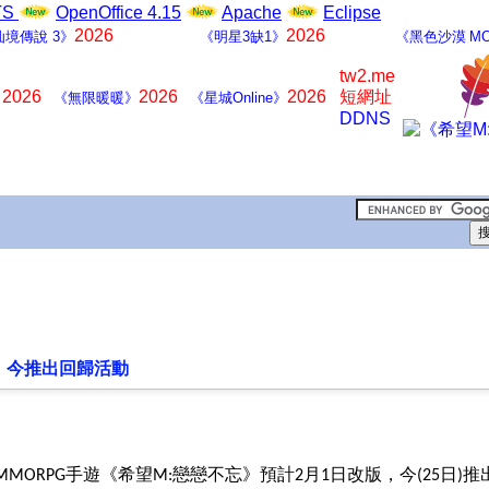
LTS
OpenOffice 4.15
Apache
Eclipse
2026
2026
仙境傳說 3》
《明星3缺1》
《黑色沙漠 MO
tw2.me
2026
2026
2026
短網址
》
《無限暖暖》
《星城Online》
DDNS
，今推出回歸活動
手遊《希望
戀戀不忘》預計
月
日改版，今
日
推
MMORPG
M:
2
1
(25
)