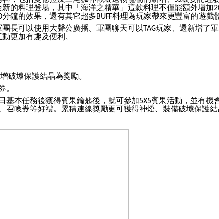
SS
全新的料理登場，其中「海洋之精華」這款料理不僅能額外增加
2
分鐘的效果，還有其它超多
料理為玩家帶來更豐富的遊戲
0
BUFF
軍團長可以使用大聲公廣播、軍團聊天可以
玩家、還新增了軍
TAG
互動更加有趣及便利。
新增破壞保護結晶為獎勵。
券。
日基本任務後獲得賓果鑰匙後，就可參加
賓果活動，並有機
5X5
、召喚券等好禮。累積連線獎勵更可獲得神燈、裝備破壞保護結