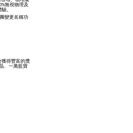
無視物理及
0%
體驗。
團變更名稱功
會獲得豐富的獎
晶、一萬藍寶