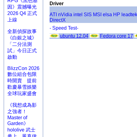
RPG《黑色基
Driver
因》震撼曝光
2026 Q4 正式
ATI
nVidia
intel
SIS
MSI
elsa
HP
leadte
上線
DirectX
- Speed Test-
全新偵探故事
ubuntu 12.04
Fedora core 17
《白銀之城》
「二分法測
試」今日正式
啟動
BlizzCon 2026
數位組合包限
時開賣 提前
歡慶暴雪娛樂
全球玩家盛會
《我想成為影
之強者！
Master of
Garden》
hololive 武士
參上 風真伊