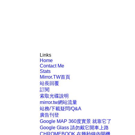
Links
Home
Contact Me
Stats
Mirror.TW首頁
站長回覆
訂閱
索取光碟說明
mirror.tw網站流量
站務/下載疑問/Q&A
廣告刊登
Google MAP 360度實景 就靠它了
Google Glass 請勿戴它開車上路
CHROMEBOOK 在幾秒鐘內開機