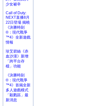
少女祕辛
Call of Duty:
NEXT直播8月
22日登場 揭曉
《決勝時刻
®：現代戰爭
™4》全新遊戲
情報
珍艾碧絲《赤
血沙漠》新增
「跨平台存
檔」功能
《決勝時刻
®：現代戰爭
™4》首揭全新
多人遊戲模式
「殺戮區」最
新消息