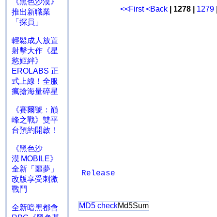
《黑色沙漠》
<<First
<Back
| 1278 |
1279
推出新職業
「探員」
輕鬆成人放置
射擊大作《星
慾姬絆》
EROLABS 正
式上線！全服
瘋搶海量碎星
《賽爾號：巔
峰之戰》雙平
台預約開啟！
《黑色沙
漠 MOBILE》
全新「噩夢」
Release
改版享受刺激
戰鬥
MD5 check
Md5Sum
全新暗黑都會