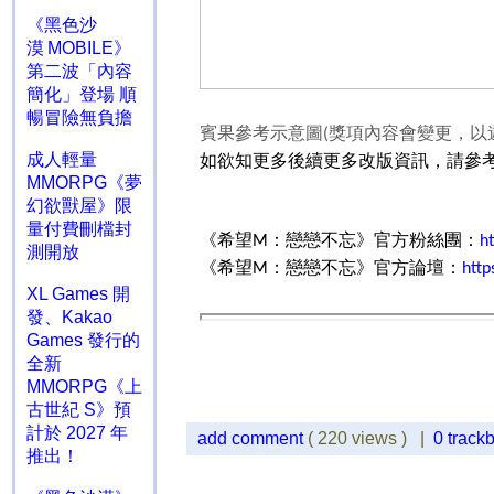
《黑色沙
漠 MOBILE》
第二波「內容
簡化」登場 順
暢冒險無負擔
賓果參考示意圖
獎項內容會變更，以
(
成人輕量
如欲知更多後續更多改版資訊，請參
MMORPG《夢
幻欲獸屋》限
量付費刪檔封
《希望
：戀戀不忘》官方粉絲團：
M
h
測開放
《希望
：戀戀不忘》官方論壇：
M
http
XL Games 開
發、Kakao
Games 發行的
全新
MMORPG《上
古世紀 S》預
計於 2027 年
add comment
( 220 views ) |
0 track
推出！