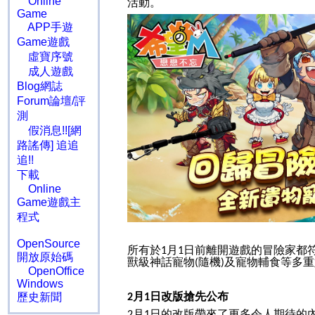
Online
活動。
Game
APP手遊
Game遊戲
虛寶序號
成人遊戲
Blog網誌
Forum論壇/評
測
假消息!![網
路謠傳] 追追
追!!
下載
Online
Game遊戲主
程式
OpenSource
所有於
月
日前離開遊戲的冒險家都
1
1
開放原始碼
獸級神話寵物
隨機
及寵物輔食等多重
(
)
OpenOffice
Windows
月
日改版搶先公布
歷史新聞
2
1
月
日的改版帶來了更多令人期待的