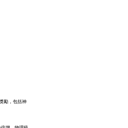
獎勵，包括神
驗倍增、物理級