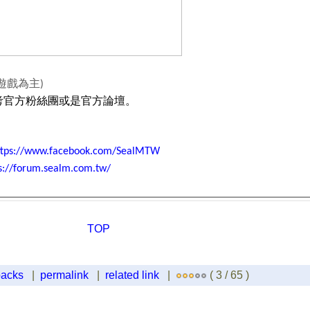
遊戲為主
)
考官方粉絲團或是官方論壇。
ttps://www.facebook.com/SealMTW
s://forum.sealm.com.tw/
TOP
backs
|
permalink
|
related link
|
( 3 / 65 )