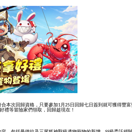
符合本次回歸資格，只要參加
月
日回歸七日簽到就可獲得豐富
1
25
好禮等冒險家們領取，回歸趁現在！
內容，包括曼德拉及三尾狐神獸級遺物寵物的新增、
級委託經