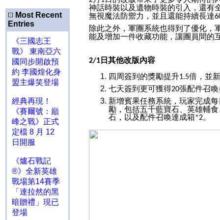
2
1
神話時裝以及遺物時裝的引入，還有
Most Recent
無視魔法防禦力，並且還能持續長達
6
Entries
除此之外，軍團系統也得到了優化，
能及增加一件收藏功能，讓團員間的
《三國志王
戰》 東南亞六
日其他改版內容
2/1
國同步開啟預
約 李國煌化身
四周簽到的獎勵提升
倍，並
1.5
盟主爆笑登場
七天簽到更可獲得
張配件召喚
20
經典再現！
新增賓果任務系統，玩家完成每
勵，包括五千藍寶石、英雄輔食
《賽爾號：巔
石，以及配件召喚達成箱
。
*2
峰之戰》正式
定檔 8 月 12
日開服
《爐石戰記
®》全新英雄
戰場第14賽季
「達拉然的黑
暗贈禮」現已
登場