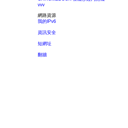
vvv
網路資源
我的IPv6
資訊安全
短網址
翻牆