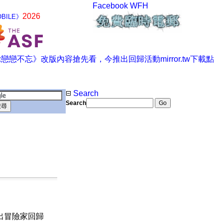
Facebook
WFH
2026
BILE》
Search
Search
出冒險家回歸