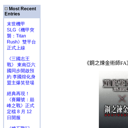
Most Recent
Entries
末世機甲
SLG《機甲突
襲：Titan
Rush》雙平台
正式上線
《三國志王
《鋼之煉金術師
FA
戰》 東南亞六
國同步開啟預
約 李國煌化身
盟主爆笑登場
經典再現！
《賽爾號：巔
峰之戰》正式
定檔 8 月 12
日開服