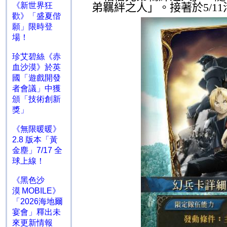
弟羈絆之人」。接著於
5/11
《新世界狂
歡》「盛夏偕
願」限時登
場！
珍艾碧絲《赤
血沙漠》於英
國「遊戲開發
者會議」中獲
頒「技術創新
獎」
《無限暖暖》
2.8 版本「黃
金塵」7/17 全
球上線！
《黑色沙
漠 MOBILE》
「2026海地爾
宴會」釋出未
來更新情報