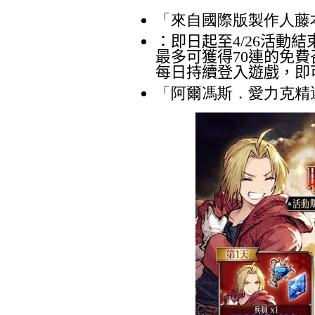
「來自國際版製作人藤
：即日起至
4/26
活動結
最多可獲得
70
連的免費
每日持續登入遊戲，即
「阿爾馮斯．愛力克精