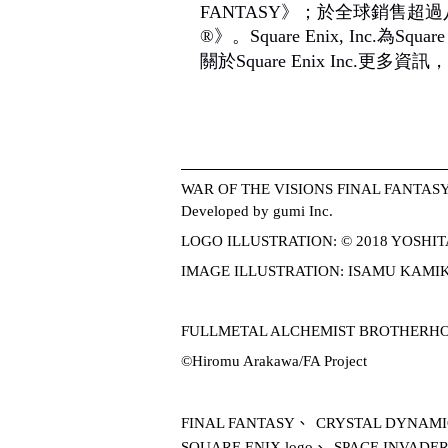
FANTASY
》；於全球銷售超過
®
》。
Square Enix, Inc.
為
Square
關於
Square Enix Inc.
更多資訊，
WAR OF THE VISIONS FINAL FANTASY B
Developed by gumi Inc.
LOGO ILLUSTRATION: © 2018 YOSH
IMAGE ILLUSTRATION: ISAMU KAM
FULLMETAL ALCHEMIST BROTHERH
©Hiromu Arakawa/FA Project
FINAL FANTASY
、
CRYSTAL DYNAMI
SQUARE ENIX logo
、
SPACE INVADE