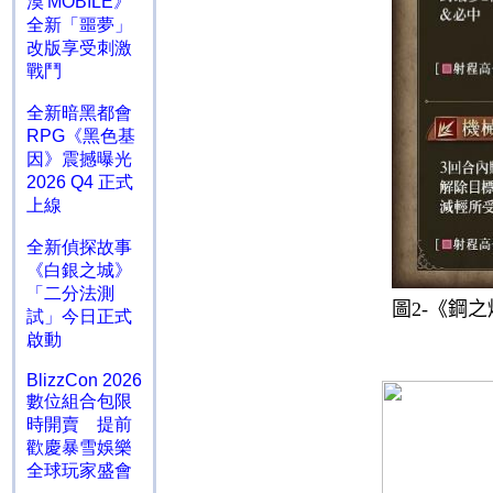
漠 MOBILE》
全新「噩夢」
改版享受刺激
戰鬥
全新暗黑都會
RPG《黑色基
因》震撼曝光
2026 Q4 正式
上線
全新偵探故事
《白銀之城》
「二分法測
圖
2-
《鋼之
試」今日正式
啟動
BlizzCon 2026
數位組合包限
時開賣 提前
歡慶暴雪娛樂
全球玩家盛會