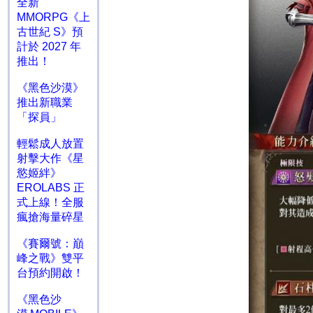
全新
MMORPG《上
古世紀 S》預
計於 2027 年
推出！
《黑色沙漠》
推出新職業
「探員」
輕鬆成人放置
射擊大作《星
慾姬絆》
EROLABS 正
式上線！全服
瘋搶海量碎星
《賽爾號：巔
峰之戰》雙平
台預約開啟！
《黑色沙