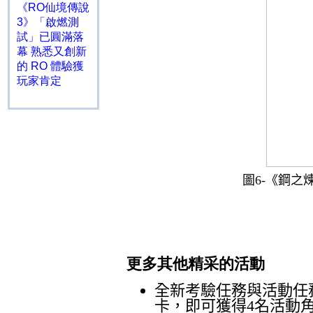
《RO仙境傳說
3》「啟燃測
試」已圓滿落
幕 熟悉又創新
的 RO 體驗獲
玩家肯定
圖
6-
《鋼之
更多其他精采的活動
全新考驗任務與活動任
卡，即可獲得
4
名活動