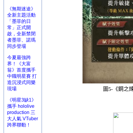
《無期迷途》
全新主題活動
「墨菲的日
常」正式開
啟，全新禁閉
者墨菲、諾瑪
同步登場
今夏最強跨
界！《大富
翁》首度攜手
中職明星賽 打
造沉浸式同樂
圖
5-
《鋼之
現場
《明星3缺1》
攜手 hololive
production 三
大人氣 VTuber
跨界聯動！