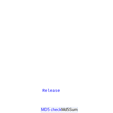
Release
MD5 check
Md5Sum