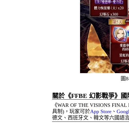
圖
8
關於《
FFBE
幻影戰爭》國
《
WAR OF THE VISIONS FINAL
具制
)
，玩家可於
App Store
、
Googl
德文、西班牙文、韓文等六國語