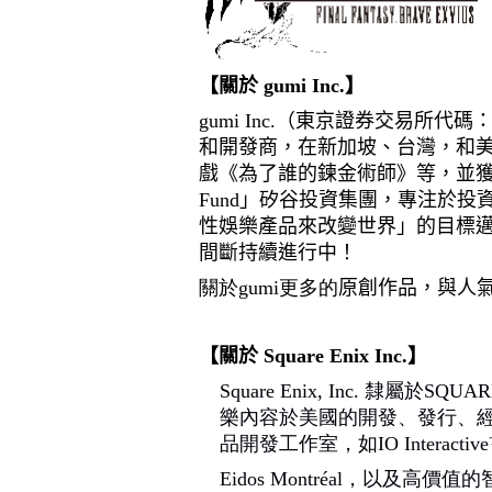
【關於
gumi Inc.
】
gumi Inc.
（東京證券交易所代碼
和開發商，在新加坡、台灣，和
戲《為了誰的鍊金術師》等，並
Fund
」矽谷投資集團，專注於投
性娛樂產品來改變世界」的目標
間斷持續進行中！
關於
gumi
更多的
原創作品，與人
【關於
Square Enix Inc.
】
Square Enix, Inc.
隸屬於
SQUAR
樂內容於美國的開發、發行、
品開發工作室，如
IO Interactiv
Eidos Montréal
，以及高價值的