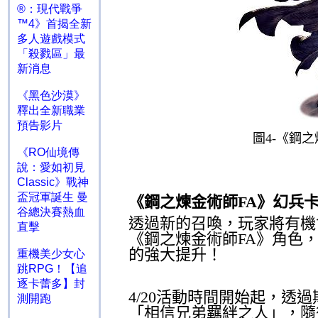
®：現代戰爭
™4》首揭全新
多人遊戲模式
「殺戮區」最
新消息
《黑色沙漠》
釋出全新職業
預告影片
圖
4-
《鋼之
《RO仙境傳
說：愛如初見
Classic》戰神
盃冠軍誕生 曼
《鋼之煉金術師
FA
》幻兵卡
谷總決賽熱血
透過新的召喚，玩家將有機
直擊
《鋼之煉金術師
FA
》角色
的強大提升！
重機美少女心
跳RPG！【追
逐卡蕾多】封
4/20
活動時間開始起，
透過
測開跑
「相信兄弟羈絆之人」，隨