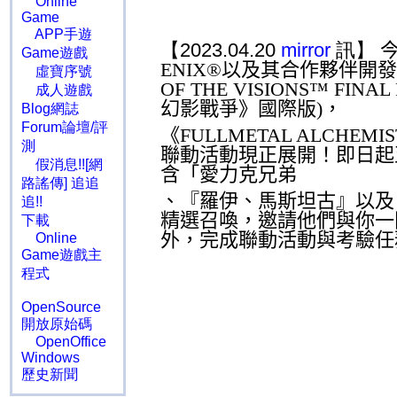
Online
Game
APP手遊
【2023.04.20
mirror
訊】
Game遊戲
ENIX®
以及其合作夥伴開發
虛寶序號
OF THE VISIONS™ FINAL
成人遊戲
幻影戰爭》國際版
)
，
Blog網誌
Forum論壇/評
《
FULLMETAL ALCHEMI
測
聯動活動現正展開！即日起
假消息!![網
含「愛力克兄弟
路謠傳] 追追
、『羅伊、馬斯坦古』以及
追!!
精選召喚，邀請他們與你一
下載
外，完成聯動活動與考驗任
Online
Game遊戲主
程式
OpenSource
開放原始碼
OpenOffice
Windows
歷史新聞