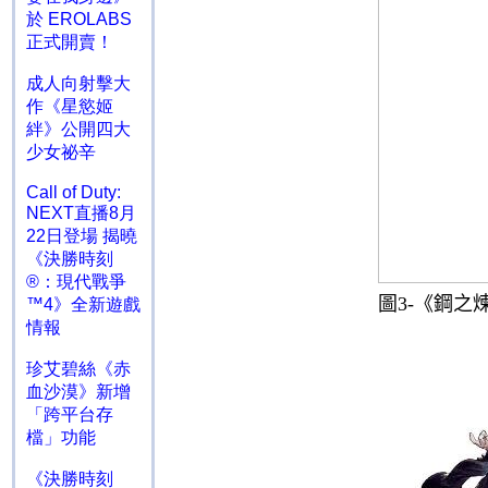
於 EROLABS
正式開賣！
成人向射擊大
作《星慾姬
絆》公開四大
少女祕辛
Call of Duty:
NEXT直播8月
22日登場 揭曉
《決勝時刻
®：現代戰爭
圖
3-
《鋼之
™4》全新遊戲
情報
珍艾碧絲《赤
血沙漠》新增
「跨平台存
檔」功能
《決勝時刻