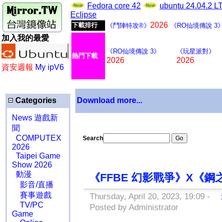
Fedora core 42
ubuntu 24.04.2 
Eclipse
2026
下載排行
《鬥陣特攻®》
《RO仙境傳說 3
加入我的最愛
《RO仙境傳說 3》
《玩星派對》
熱門下載
2026
2026
資安週報
My ipV6
Categories
Download more...
News 遊戲新
聞
COMPUTEX
Search
2026
Taipei Game
Show 2026
動漫
《FFBE 幻影戰爭》X《
影音/直播
賽事遊戲
Thursday, April 20, 2023, 19:09 -
影
TV/PC
Posted by Administrator
Game