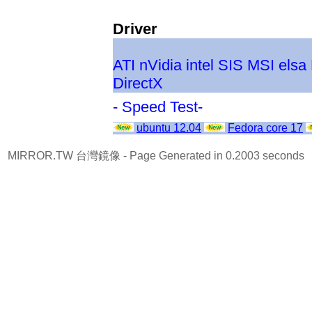
Driver
ATI
nVidia
intel
SIS
MSI
elsa
DirectX
- Speed Test-
ubuntu 12.04
Fedora core 17
MIRROR.TW 台灣鏡像
- Page Generated in 0.2003 seconds