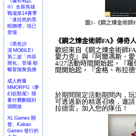
《爐石戰記
®》全新英雄
戰場第14賽季
「達拉然的黑
圖
1-
《鋼之煉金術師
暗贈禮」現已
登場
《鋼之煉金術師
FA
》傳奇
《黑色沙
歡迎來自《鋼之煉金術師
F
漠 MOBILE》
愛力克』與『阿爾馮斯．愛
第二波「內容
4/27
活動時間開始起，『羅
簡化」登場 順
間開始起，『金格、布拉德
暢冒險無負擔
成人輕量
MMORPG《夢
於期間限定活動期間內，玩
幻欲獸屋》限
量付費刪檔封
可透過新的精選召喚，邀請
測開放
拉德雷』加入您的隊伍！
XL Games 開
發、Kakao
Games 發行的