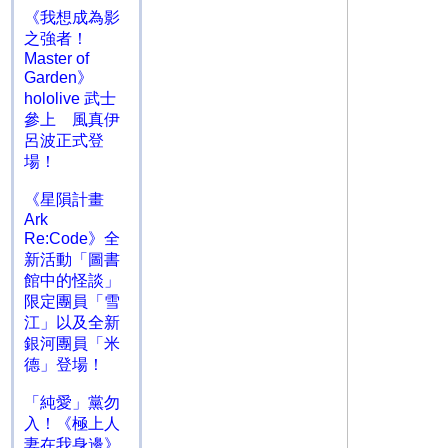
《我想成為影
之強者！
Master of
Garden》
hololive 武士
參上 風真伊
呂波正式登
場！
《星隕計畫
Ark
Re:Code》全
新活動「圖書
館中的怪談」
限定團員「雪
江」以及全新
銀河團員「米
德」登場！
「純愛」黨勿
入！《極上人
妻在我身邊》