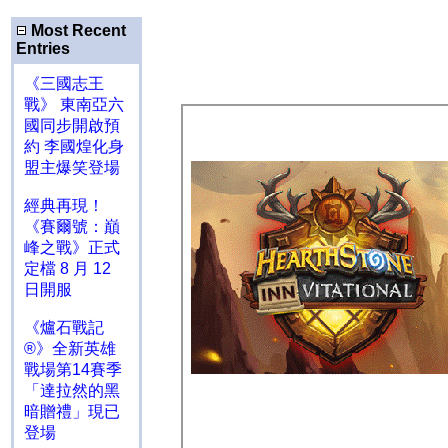
Most Recent
Entries
《三國志王
戰》 東南亞六
國同步開啟預
約 李國煌化身
盟主爆笑登場
經典再現！
《賽爾號：巔
峰之戰》正式
定檔 8 月 12
日開服
《爐石戰記
®》全新英雄
戰場第14賽季
「達拉然的黑
暗贈禮」現已
登場