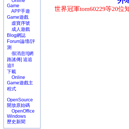
外
Online
Game
世界冠軍
tom60229
等
20
位
APP手遊
Game遊戲
虛寶序號
成人遊戲
Blog網誌
Forum論壇/評
測
假消息!![網
路謠傳] 追追
追!!
下載
Online
Game遊戲主
程式
OpenSource
開放原始碼
OpenOffice
Windows
歷史新聞