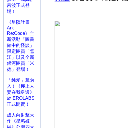
呂波正式登
場！
《星隕計畫
Ark
Re:Code》全
新活動「圖書
館中的怪談」
限定團員「雪
江」以及全新
銀河團員「米
德」登場！
「純愛」黨勿
入！《極上人
妻在我身邊》
於 EROLABS
正式開賣！
成人向射擊大
作《星慾姬
絆》公開四大