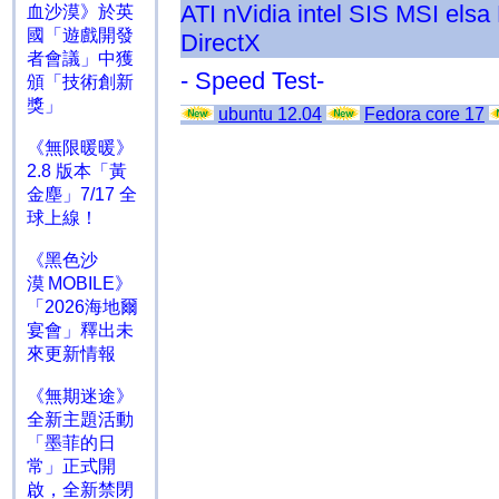
ATI
nVidia
intel
SIS
MSI
elsa
血沙漠》於英
國「遊戲開發
DirectX
者會議」中獲
- Speed Test-
頒「技術創新
獎」
ubuntu 12.04
Fedora core 17
《無限暖暖》
2.8 版本「黃
金塵」7/17 全
球上線！
《黑色沙
漠 MOBILE》
「2026海地爾
宴會」釋出未
來更新情報
《無期迷途》
全新主題活動
「墨菲的日
常」正式開
啟，全新禁閉