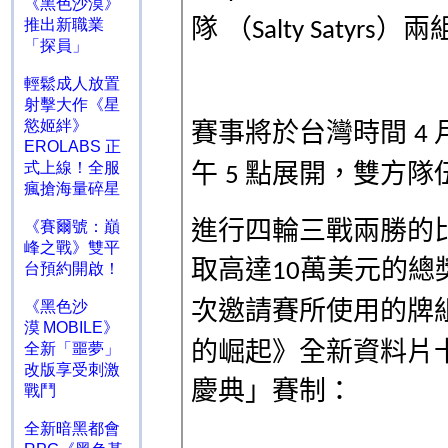
《黑色沙漠》
推出新職業
「探員」
輕鬆成人放置
射擊大作《星
慾姬絆》
EROLABS 正
式上線！全服
瘋搶海量碎星
《賽爾號：巔
峰之戰》雙平
台預約開啟！
《黑色沙
漠 MOBILE》
全新「噩夢」
改版享受刺激
戰鬥
全新暗黑都會