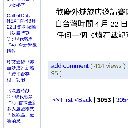
少女祕辛
Call of Duty:
NEXT直播8月
22日登場 揭曉
《決勝時刻
®：現代戰爭
™4》全新遊戲
情報
珍艾碧絲《赤
add comment
( 414 views 
血沙漠》新增
95 )
「跨平台存
檔」功能
《決勝時刻
®：現代戰爭
<<First
<Back
| 3053 |
305
™4》首揭全新
多人遊戲模式
「殺戮區」最
新消息