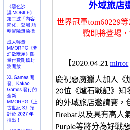
《黑色沙
漠 MOBILE》
第二波「內容
簡化」登場 順
暢冒險無負擔
成人輕量
MMORPG《夢
幻欲獸屋》限
量付費刪檔封
測開放
XL Games 開
發、Kakao
Games 發行的
全新
MMORPG《上
古世紀 S》預
計於 2027 年
推出！