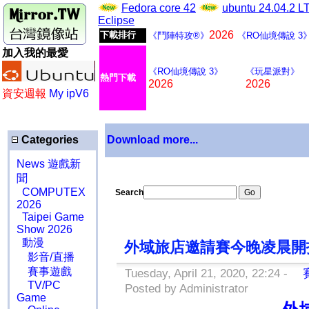
Fedora core 42
ubuntu 24.04.2 
Eclipse
2026
下載排行
《鬥陣特攻®》
《RO仙境傳說 3
加入我的最愛
《RO仙境傳說 3》
《玩星派對》
熱門下載
2026
2026
資安週報
My ipV6
Categories
Download more...
News 遊戲新
聞
COMPUTEX
Search
2026
Taipei Game
Show 2026
動漫
外域旅店邀請賽今晚凌晨開
影音/直播
賽事遊戲
Tuesday, April 21, 2020, 22:24 -
賽
TV/PC
Posted by Administrator
Game