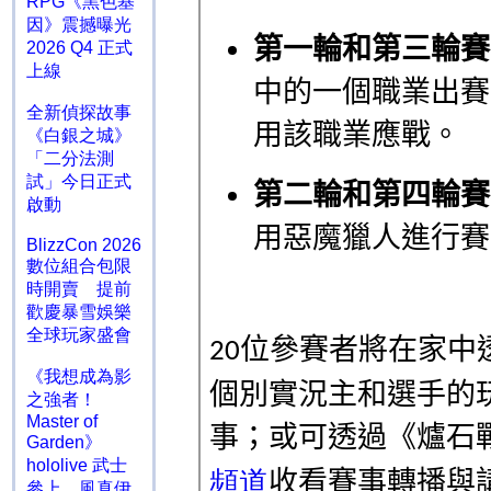
RPG《黑色基
因》震撼曝光
2026 Q4 正式
上線
全新偵探故事
《白銀之城》
「二分法測
試」今日正式
啟動
BlizzCon 2026
數位組合包限
時開賣 提前
歡慶暴雪娛樂
全球玩家盛會
《我想成為影
之強者！
Master of
Garden》
hololive 武士
參上 風真伊