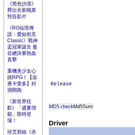
《黑色沙漠》
釋出全新職業
預告影片
《RO仙境傳
說：愛如初見
Classic》戰神
盃冠軍誕生 曼
谷總決賽熱血
直擊
重機美少女心
跳RPG！【追
逐卡蕾多】封
Release
測開跑
《新世界狂
MD5 check
Md5Sum
歡》「盛夏偕
願」限時登
場！
Driver
珍艾碧絲《赤