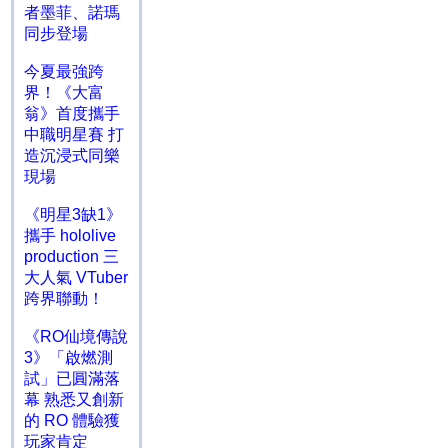
者墨菲、諾瑪
同步登場
今夏最強跨
界！《大富
翁》首度攜手
中職明星賽 打
造沉浸式同樂
現場
《明星3缺1》
攜手 hololive
production 三
大人氣 VTuber
跨界聯動！
《RO仙境傳說
3》「啟燃測
試」已圓滿落
幕 熟悉又創新
的 RO 體驗獲
玩家肯定