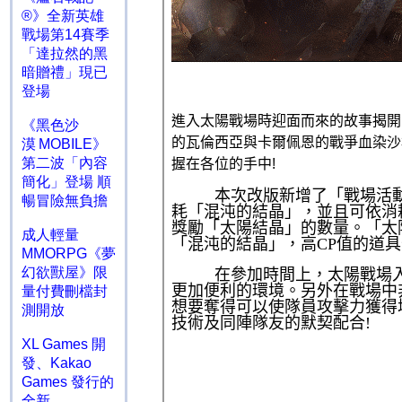
®》全新英雄
戰場第14賽季
「達拉然的黑
暗贈禮」現已
登場
《黑色沙
漠 MOBILE》
第二波「內容
簡化」登場 順
暢冒險無負擔
成人輕量
MMORPG《夢
幻欲獸屋》限
量付費刪檔封
測開放
XL Games 開
發、Kakao
Games 發行的
全新