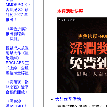
MMORPG《上
古世紀 S》預
計於 2027 年
推出！
《黑色沙漠》
推出新職業
「探員」
輕鬆成人放置
射擊大作《星
慾姬絆》
EROLABS 正
式上線！全服
瘋搶海量碎星
《賽爾號：巔
峰之戰》雙平
台預約開啟！
《黑色沙
漠 MOBILE》