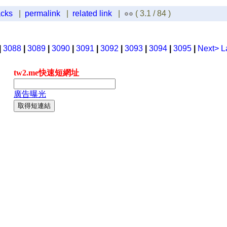
acks
|
permalink
|
related link
|
( 3.1 / 84 )
|
3088
|
3089
|
3090
|
3091
|
3092
|
3093
|
3094
|
3095
|
Next>
L