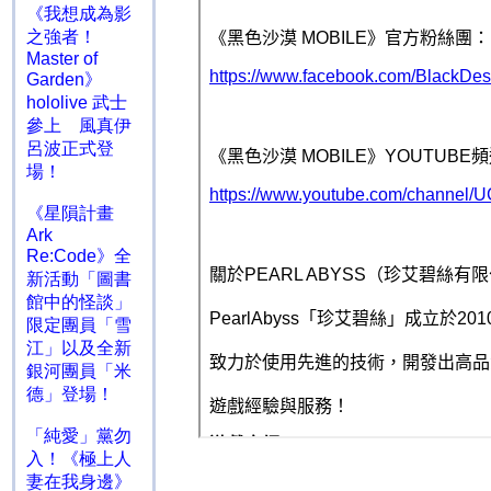
《我想成為影
之強者！
Master of
Garden》
hololive 武士
參上 風真伊
呂波正式登
場！
《星隕計畫
Ark
Re:Code》全
新活動「圖書
館中的怪談」
限定團員「雪
江」以及全新
銀河團員「米
德」登場！
「純愛」黨勿
入！《極上人
妻在我身邊》