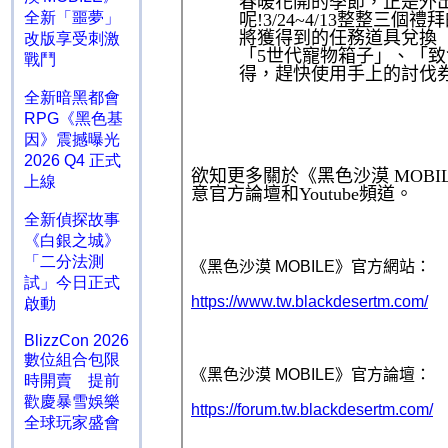
全新「噩夢」
改版享受刺激
戰鬥
全新暗黑都會
RPG《黑色基
因》震撼曝光
2026 Q4 正式
上線
全新偵探故事
《白銀之城》
「二分法測
試」今日正式
啟動
BlizzCon 2026
數位組合包限
時開賣 提前
歡慶暴雪娛樂
全球玩家盛會