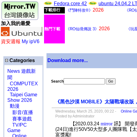
Fedora core 42
ubuntu 24.04.2 
2026
下載排行
《鬥陣特攻®》
《RO
加入我的最愛
2026
熱門下載
《RO仙境傳說 3》
《玩
資安週報
My ipV6
Categories
Download more...
News 遊戲新
聞
Search
COMPUTEX
2026
Taipei Game
Show 2026
《黑色沙漠 MOBILE》太陽戰場改
動漫
Wednesday, March 25, 2020, 00:22 -
Online G
影音/直播
Posted by Administrator
賽事遊戲
【
2020.03.24
mirror
訊】
開發
TV/PC
(24
日
)
進行
50V50
大型多人團隊戰【太
Game
富獎勵
!
Online