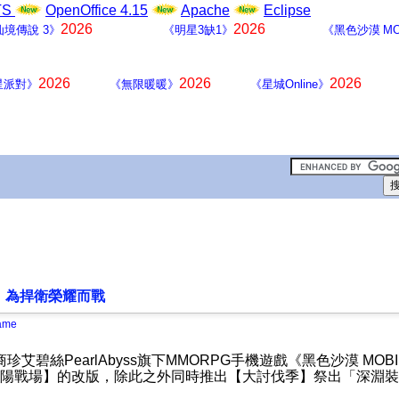
LTS
OpenOffice 4.15
Apache
Eclipse
2026
2026
仙境傳說 3》
《明星3缺1》
《黑色沙漠 MO
2026
2026
2026
星派對》
《無限暖暖》
《星城Online》
版，為捍衛榮耀而戰
ame
商珍艾碧絲
PearlAbyss
旗下
MMORPG
手機遊戲《黑色沙漠
MOBI
陽戰場】的改版，除此之外同時推出【大討伐季】祭出「深淵裝