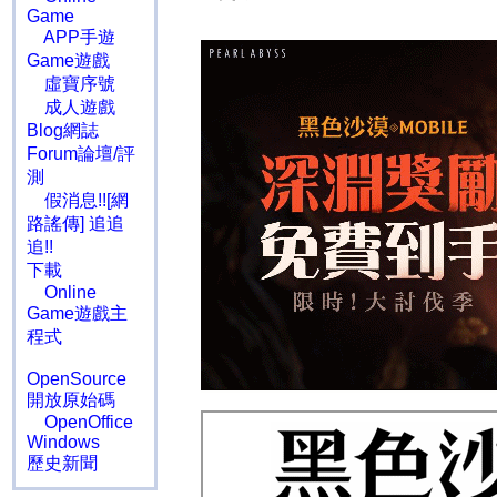
Game
APP手遊
Game遊戲
虛寶序號
成人遊戲
Blog網誌
Forum論壇/評
測
假消息!![網
路謠傳] 追追
追!!
下載
Online
Game遊戲主
程式
OpenSource
開放原始碼
OpenOffice
Windows
歷史新聞