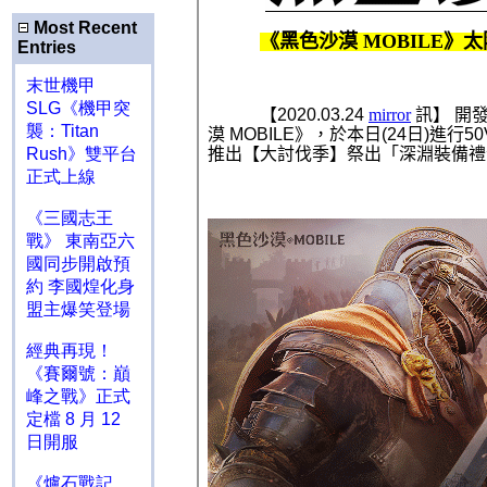
Most Recent
Entries
末世機甲
SLG《機甲突
襲：Titan
Rush》雙平台
正式上線
《三國志王
戰》 東南亞六
國同步開啟預
約 李國煌化身
盟主爆笑登場
經典再現！
《賽爾號：巔
峰之戰》正式
定檔 8 月 12
日開服
《爐石戰記