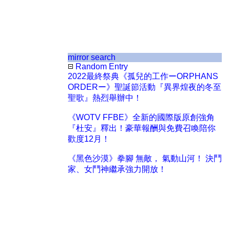
mirror search
Random Entry
2022最終祭典《孤兒的工作ーORPHANS
ORDERー》聖誕節活動『異界煌夜的冬至
聖歌』熱烈舉辦中！
《WOTV FFBE》全新的國際版原創強角
『杜安』釋出！豪華報酬與免費召喚陪你
歡度12月！
《黑色沙漠》拳腳 無敵， 氣動山河！ 決鬥
家、女鬥神繼承強力開放！