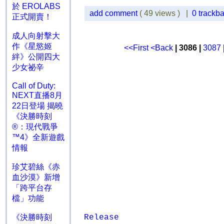
於 EROLABS
add comment
( 49 views ) |
0 trackb
正式開賣！
成人向射擊大
作《星慾姬
<<First
<Back
| 3086 |
3087
絆》公開四大
少女祕辛
Call of Duty:
NEXT直播8月
22日登場 揭曉
《決勝時刻
®：現代戰爭
™4》全新遊戲
情報
珍艾碧絲《赤
血沙漠》新增
「跨平台存
檔」功能
《決勝時刻
Release