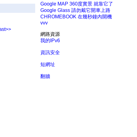
Google MAP 360度實景 就靠它了
Google Glass 請勿戴它開車上路
CHROMEBOOK 在幾秒鐘內開機
vvv
ast>>
網路資源
我的IPv6
資訊安全
短網址
翻牆