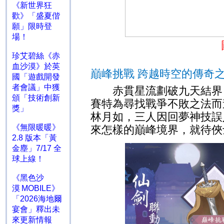
《新世界狂
歡》「盛夏偕
願」限時登
場！
珍艾碧絲《赤
血沙漠》於英
巔峰挑戰 跨越時空的傳奇
國「遊戲開發
者會議」中獲
赤貫星流劃破九天結界
頒「技術創新
賽特為尋找戰爭不敗之法而
獎」
林月如，三人因回夢神技誤
《無限暖暖》
來怎樣的巔峰境界，就待俠
2.8 版本「黃
金塵」7/17 全
球上線！
《黑色沙
漠 MOBILE》
「2026海地爾
宴會」釋出未
來更新情報