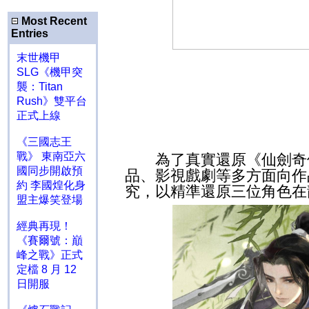
Most Recent
Entries
末世機甲
SLG《機甲突
襲：Titan
Rush》雙平台
正式上線
《三國志王
戰》 東南亞六
為了真實還原《仙劍奇俠
國同步開啟預
品、影視戲劇等多方面向作
約 李國煌化身
究，以精準還原三位角色在
盟主爆笑登場
經典再現！
《賽爾號：巔
峰之戰》正式
定檔 8 月 12
日開服