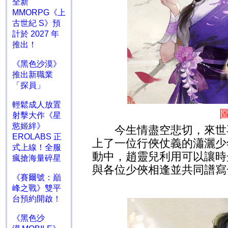
全新
MMORPG《上
古世紀 S》預
計於 2027 年
推出！
《黑色沙漠》
推出新職業
「探員」
輕鬆成人放置
射擊大作《星
慾姬絆》
今生情盡空悲切，來世再
EROLABS 正
上了一位行俠仗義的瀟灑少
式上線！全服
動中，趙靈兒利用可以讓時
瘋搶海量碎星
與各位少俠相逢並共同譜寫
《賽爾號：巔
峰之戰》雙平
台預約開啟！
《黑色沙