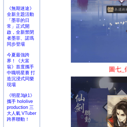
《無期迷途》
全新主題活動
「墨菲的日
常」正式開
啟，全新禁閉
者墨菲、諾瑪
同步登場
今夏最強跨
界！《大富
翁》首度攜手
圖七
_
中職明星賽 打
造沉浸式同樂
現場
《明星3缺1》
攜手 hololive
production 三
大人氣 VTuber
跨界聯動！