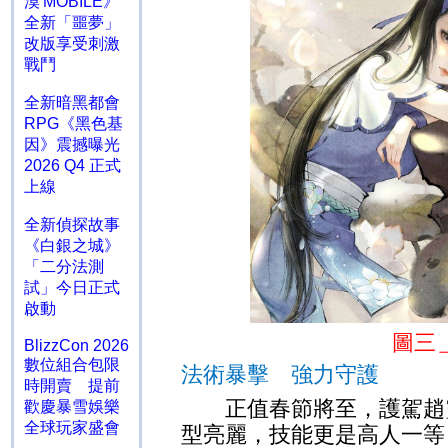
漠 MOBILE》
全新「噩夢」
改版享受刺激
戰鬥
全新暗黑都會
RPG《黑色基
因》震撼曝光
2026 Q4 正式
上線
全新偵探故事
《白銀之城》
「二分法測
試」今日正式
啟動
圖三
BlizzCon 2026
數位組合包限
法術暴擊 強力守護
時開賣 提前
正值春節將至，護駕趙靈
歡慶暴雪娛樂
全球玩家盛會
型亮麗，技能更是高人一等