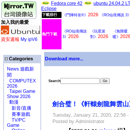
Fedora core 42
ubuntu 24.04.2 
Eclipse
2026
下載排行
《鬥陣特攻®》
《RO仙境傳說 3
加入我的最愛
《RO仙境傳說
《玩星派
《無限暖
熱門下載
2026
2026
202
3》
對》
暖》
資安週報
My ipV6
Categories
Download more...
News 遊戲新
聞
COMPUTEX
Search
2026
Taipei Game
Show 2026
動漫
劍合璧！《軒轅劍龍舞雲
影音/直播
賽事遊戲
Tuesday, January 21, 2020, 22:58 
TV/PC
Posted by Administrator
Game