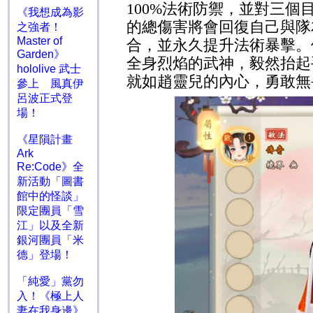
100%
法術防禦，並對三個
《我想成為影
的總傷害將會回復自己與隊
之強者！
Master of
合，並永久提升法術暴擊。
Garden》
全身烈焰的武神，毅然抬起
hololive 武士
就如趙靈兒的內心，勇敢無
參上 風真伊
呂波正式登
場！
《星隕計畫
Ark
Re:Code》全
新活動「圖書
館中的怪談」
限定團員「雪
江」以及全新
銀河團員「米
德」登場！
「純愛」黨勿
入！《極上人
妻在我身邊》