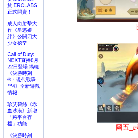
於 EROLABS
正式開賣！
成人向射擊大
作《星慾姬
絆》公開四大
少女祕辛
Call of Duty:
NEXT直播8月
22日登場 揭曉
《決勝時刻
®：現代戰爭
™4》全新遊戲
情報
珍艾碧絲《赤
血沙漠》新增
「跨平台存
檔」功能
圖五
_
《決勝時刻