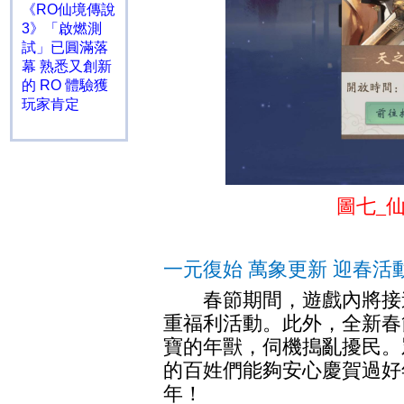
《RO仙境傳說
3》「啟燃測
試」已圓滿落
幕 熟悉又創新
的 RO 體驗獲
玩家肯定
圖七
_
一元復始 萬象更新 迎春活
春節期間，遊戲內將接
重福利活動。此外，全新春
寶的年獸，伺機搗亂擾民。
的百姓們能夠安心慶賀過好
年！