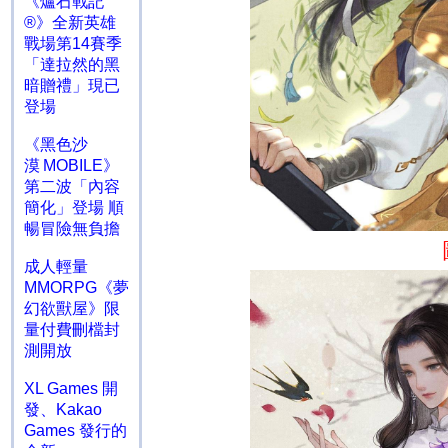
《爐石戰記
®》全新英雄
戰場第14賽季
「達拉然的黑
暗贈禮」現已
登場
《黑色沙
漠 MOBILE》
第二波「內容
簡化」登場 順
暢冒險無負擔
成人輕量
MMORPG《夢
幻欲獸屋》限
量付費刪檔封
測開放
XL Games 開
發、Kakao
Games 發行的