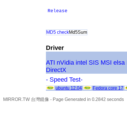
Release
MD5 check
Md5Sum
Driver
ATI
nVidia
intel
SIS
MSI
elsa
DirectX
- Speed Test-
ubuntu 12.04
Fedora core 17
MIRROR.TW 台灣鏡像
- Page Generated in 0.2842 seconds