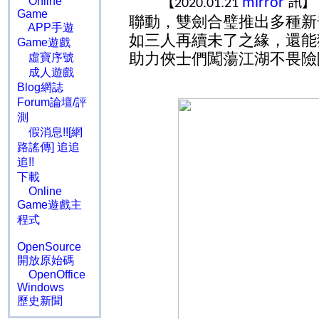
【
訊】
Online
mirror
2020.01.21
Game
聯動，雙劍合璧推出多種新
APP手遊
如三人再續未了之緣，還能
Game遊戲
助力俠士們闖蕩江湖不畏險
虛寶序號
成人遊戲
Blog網誌
Forum論壇/評
測
假消息!![網
路謠傳] 追追
追!!
下載
Online
Game遊戲主
程式
OpenSource
開放原始碼
OpenOffice
Windows
歷史新聞