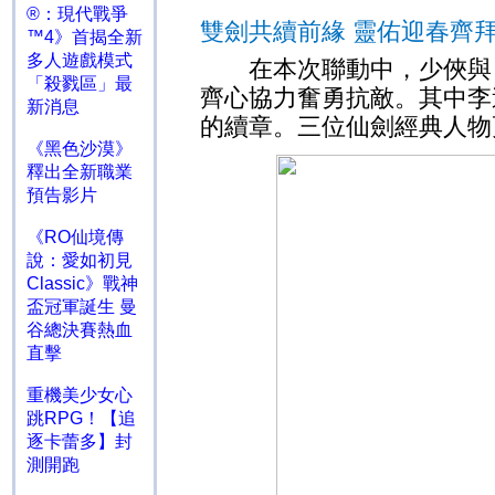
®：現代戰爭
雙劍共續前緣 靈佑迎春齊
™4》首揭全新
多人遊戲模式
在本次聯動中，少俠與《
「殺戮區」最
齊心協力奮勇抗敵。其中李
新消息
的續章。三位仙劍經典人物
《黑色沙漠》
釋出全新職業
預告影片
《RO仙境傳
說：愛如初見
Classic》戰神
盃冠軍誕生 曼
谷總決賽熱血
直擊
重機美少女心
跳RPG！【追
逐卡蕾多】封
測開跑