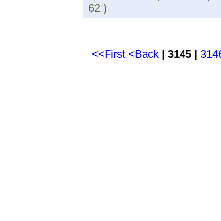
62 )
<<First
<Back
| 3145 |
314