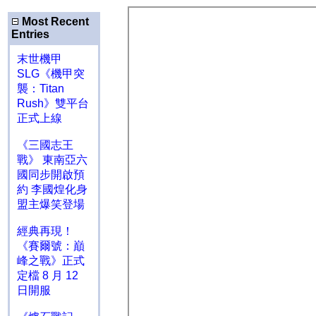
Most Recent
Entries
末世機甲
SLG《機甲突
襲：Titan
Rush》雙平台
正式上線
《三國志王
戰》 東南亞六
國同步開啟預
約 李國煌化身
盟主爆笑登場
經典再現！
《賽爾號：巔
峰之戰》正式
定檔 8 月 12
日開服