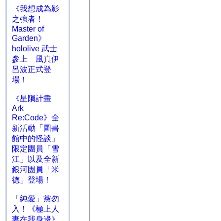
《我想成為影
之強者！
Master of
Garden》
hololive 武士
參上 風真伊
呂波正式登
場！
《星隕計畫
Ark
Re:Code》全
新活動「圖書
館中的怪談」
限定團員「雪
江」以及全新
銀河團員「米
德」登場！
「純愛」黨勿
入！《極上人
妻在我身邊》