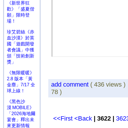
《新世界狂
歡》「盛夏偕
願」限時登
場！
珍艾碧絲《赤
血沙漠》於英
國「遊戲開發
者會議」中獲
頒「技術創新
獎」
《無限暖暖》
2.8 版本「黃
add comment
( 436 views 
金塵」7/17 全
球上線！
78 )
《黑色沙
漠 MOBILE》
「2026海地爾
<<First
<Back
| 3622 |
362
宴會」釋出未
來更新情報