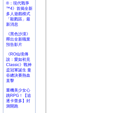
®：現代戰爭
™4》首揭全新
多人遊戲模式
「殺戮區」最
新消息
《黑色沙漠》
釋出全新職業
預告影片
《RO仙境傳
說：愛如初見
Classic》戰神
盃冠軍誕生 曼
谷總決賽熱血
直擊
重機美少女心
跳RPG！【追
逐卡蕾多】封
測開跑