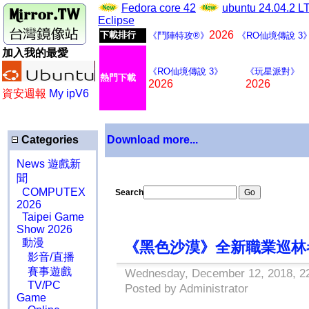
Fedora core 42
ubuntu 24.04.2 
Eclipse
2026
下載排行
《鬥陣特攻®》
《RO仙境傳說 3
加入我的最愛
《RO仙境傳說 3》
《玩星派對》
熱門下載
2026
2026
資安週報
My ipV6
Categories
Download more...
News 遊戲新
聞
COMPUTEX
Search
2026
Taipei Game
Show 2026
動漫
《黑色沙漠》全新職業巡林
影音/直播
賽事遊戲
Wednesday, December 12, 2018, 2
TV/PC
Posted by Administrator
Game