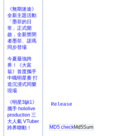
《無期迷途》
全新主題活動
「墨菲的日
常」正式開
啟，全新禁閉
者墨菲、諾瑪
同步登場
今夏最強跨
界！《大富
翁》首度攜手
中職明星賽 打
造沉浸式同樂
現場
《明星3缺1》
Release
攜手 hololive
production 三
大人氣 VTuber
MD5 check
Md5Sum
跨界聯動！