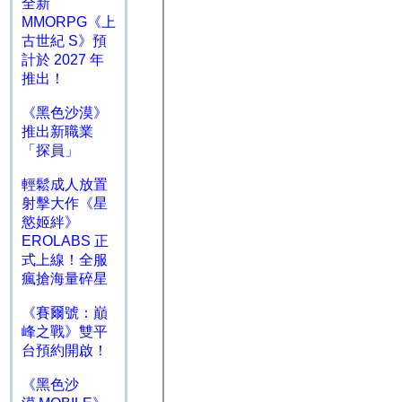
全新
MMORPG《上
古世紀 S》預
計於 2027 年
推出！
《黑色沙漠》
推出新職業
「探員」
輕鬆成人放置
射擊大作《星
慾姬絆》
EROLABS 正
式上線！全服
瘋搶海量碎星
《賽爾號：巔
峰之戰》雙平
台預約開啟！
《黑色沙