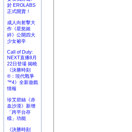
於 EROLABS
正式開賣！
成人向射擊大
作《星慾姬
絆》公開四大
少女祕辛
Call of Duty:
NEXT直播8月
22日登場 揭曉
《決勝時刻
®：現代戰爭
™4》全新遊戲
情報
珍艾碧絲《赤
血沙漠》新增
「跨平台存
檔」功能
《決勝時刻