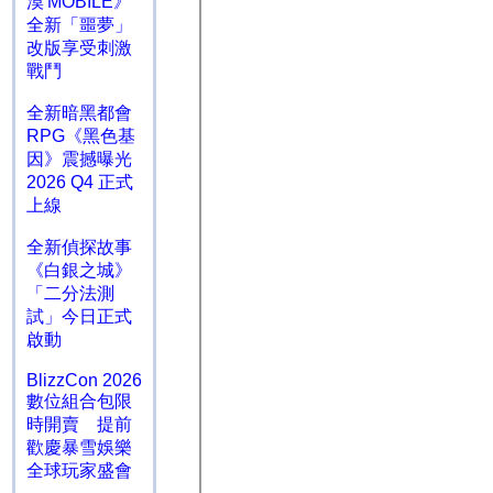
漠 MOBILE》
全新「噩夢」
改版享受刺激
戰鬥
全新暗黑都會
RPG《黑色基
因》震撼曝光
2026 Q4 正式
上線
全新偵探故事
《白銀之城》
「二分法測
試」今日正式
啟動
BlizzCon 2026
數位組合包限
時開賣 提前
歡慶暴雪娛樂
全球玩家盛會