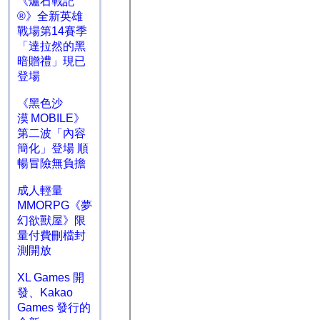
《爐石戰記
®》全新英雄
戰場第14賽季
「達拉然的黑
暗贈禮」現已
登場
《黑色沙
漠 MOBILE》
第二波「內容
簡化」登場 順
暢冒險無負擔
成人輕量
MMORPG《夢
幻欲獸屋》限
量付費刪檔封
測開放
XL Games 開
發、Kakao
Games 發行的