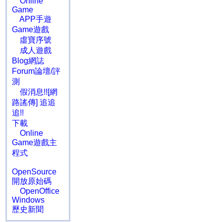
Online
Game
APP手遊
Game遊戲
虛寶序號
成人遊戲
Blog網誌
Forum論壇/評
測
假消息!![網
路謠傳] 追追
追!!
下載
Online
Game遊戲主
程式
OpenSource
開放原始碼
OpenOffice
Windows
歷史新聞