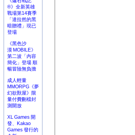
《爐石戰記
®》全新英雄
戰場第14賽季
「達拉然的黑
暗贈禮」現已
登場
《黑色沙
漠 MOBILE》
第二波「內容
簡化」登場 順
暢冒險無負擔
成人輕量
MMORPG《夢
幻欲獸屋》限
量付費刪檔封
測開放
XL Games 開
發、Kakao
Games 發行的