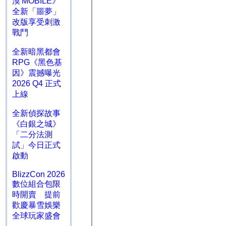
漠 MOBILE》
全新「噩夢」
改版享受刺激
戰鬥
全新暗黑都會
RPG《黑色基
因》震撼曝光
2026 Q4 正式
上線
全新偵探故事
《白銀之城》
「二分法測
試」今日正式
啟動
BlizzCon 2026
數位組合包限
時開賣 提前
歡慶暴雪娛樂
全球玩家盛會