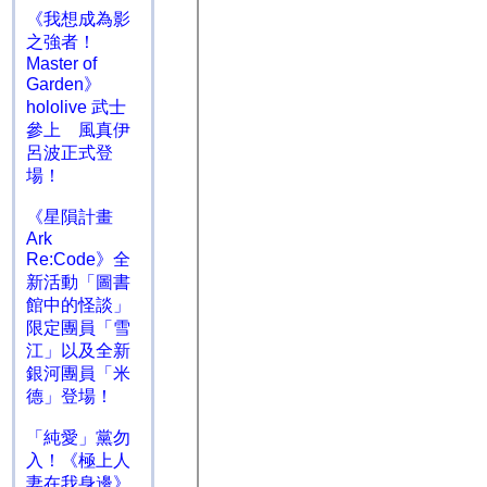
《我想成為影
之強者！
Master of
Garden》
hololive 武士
參上 風真伊
呂波正式登
場！
《星隕計畫
Ark
Re:Code》全
新活動「圖書
館中的怪談」
限定團員「雪
江」以及全新
銀河團員「米
德」登場！
「純愛」黨勿
入！《極上人
妻在我身邊》