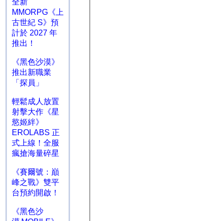
全新
MMORPG《上
古世紀 S》預
計於 2027 年
推出！
《黑色沙漠》
推出新職業
「探員」
輕鬆成人放置
射擊大作《星
慾姬絆》
EROLABS 正
式上線！全服
瘋搶海量碎星
《賽爾號：巔
峰之戰》雙平
台預約開啟！
《黑色沙