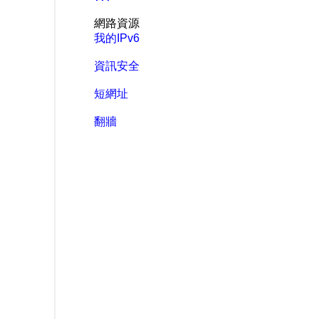
網路資源
我的IPv6
資訊安全
短網址
翻牆