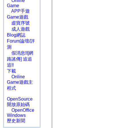
Online
Game
APP手遊
Game遊戲
虛寶序號
成人遊戲
Blog網誌
Forum論壇/評
測
假消息!![網
路謠傳] 追追
追!!
下載
Online
Game遊戲主
程式
OpenSource
開放原始碼
OpenOffice
Windows
歷史新聞