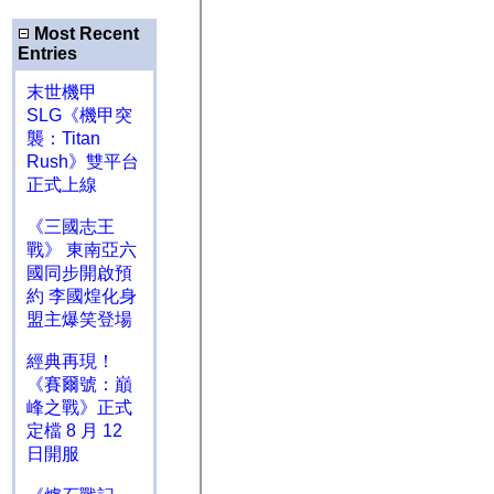
Most Recent
Entries
末世機甲
SLG《機甲突
襲：Titan
Rush》雙平台
正式上線
《三國志王
戰》 東南亞六
國同步開啟預
約 李國煌化身
盟主爆笑登場
經典再現！
《賽爾號：巔
峰之戰》正式
定檔 8 月 12
日開服