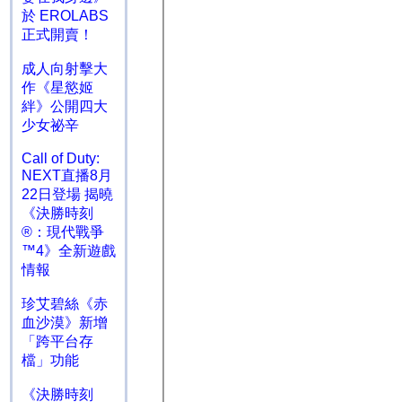
於 EROLABS
正式開賣！
成人向射擊大
作《星慾姬
絆》公開四大
少女祕辛
Call of Duty:
NEXT直播8月
22日登場 揭曉
《決勝時刻
®：現代戰爭
™4》全新遊戲
情報
珍艾碧絲《赤
血沙漠》新增
「跨平台存
檔」功能
《決勝時刻