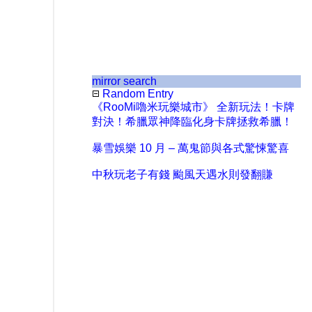
mirror search
Random Entry
《RooMi嚕米玩樂城市》 全新玩法！卡牌
對決！希臘眾神降臨化身卡牌拯救希臘！
暴雪娛樂 10 月 – 萬鬼節與各式驚悚驚喜
中秋玩老子有錢 颱風天遇水則發翻賺