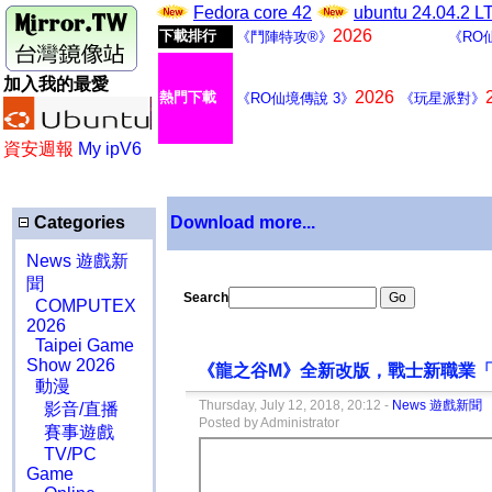
Fedora core 42
ubuntu 24.04.2 
2026
下載排行
《鬥陣特攻®》
《RO
加入我的最愛
2026
熱門下載
《RO仙境傳說 3》
《玩星派對》
資安週報
My ipV6
Categories
Download more...
News 遊戲新
聞
Search
COMPUTEX
2026
Taipei Game
Show 2026
《龍之谷M》全新改版，戰士新職業
動漫
Thursday, July 12, 2018, 20:12 -
News 遊戲新聞
影音/直播
Posted by Administrator
賽事遊戲
TV/PC
Game