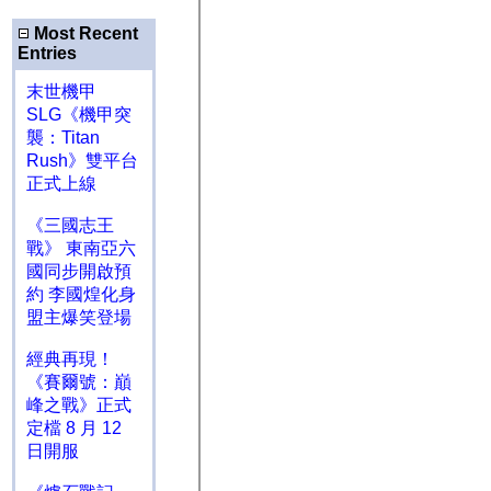
Most Recent
Entries
末世機甲
SLG《機甲突
襲：Titan
Rush》雙平台
正式上線
《三國志王
戰》 東南亞六
國同步開啟預
約 李國煌化身
盟主爆笑登場
經典再現！
《賽爾號：巔
峰之戰》正式
定檔 8 月 12
日開服