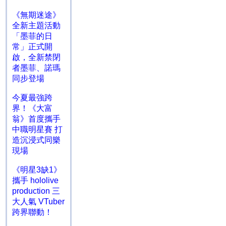
《無期迷途》
全新主題活動
「墨菲的日
常」正式開
啟，全新禁閉
者墨菲、諾瑪
同步登場
今夏最強跨
界！《大富
翁》首度攜手
中職明星賽 打
造沉浸式同樂
現場
《明星3缺1》
攜手 hololive
production 三
大人氣 VTuber
跨界聯動！