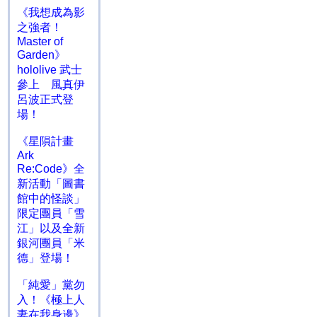
《我想成為影
之強者！
Master of
Garden》
hololive 武士
參上 風真伊
呂波正式登
場！
《星隕計畫
Ark
Re:Code》全
新活動「圖書
館中的怪談」
限定團員「雪
江」以及全新
銀河團員「米
德」登場！
「純愛」黨勿
入！《極上人
妻在我身邊》