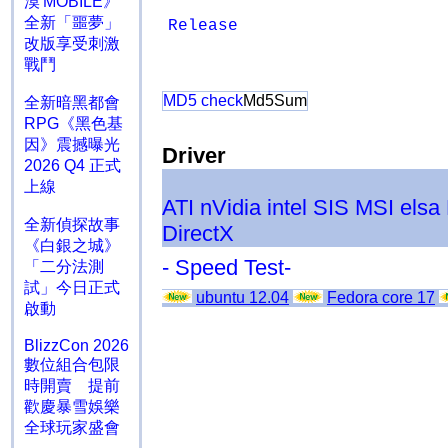
漠 MOBILE》
全新「噩夢」
Release
改版享受刺激
戰鬥
MD5 check
Md5Sum
全新暗黑都會
RPG《黑色基
因》震撼曝光
Driver
2026 Q4 正式
上線
ATI
nVidia
intel
SIS
MSI
elsa
全新偵探故事
DirectX
《白銀之城》
- Speed Test-
「二分法測
試」今日正式
ubuntu 12.04
Fedora core 17
啟動
BlizzCon 2026
數位組合包限
時開賣 提前
歡慶暴雪娛樂
全球玩家盛會