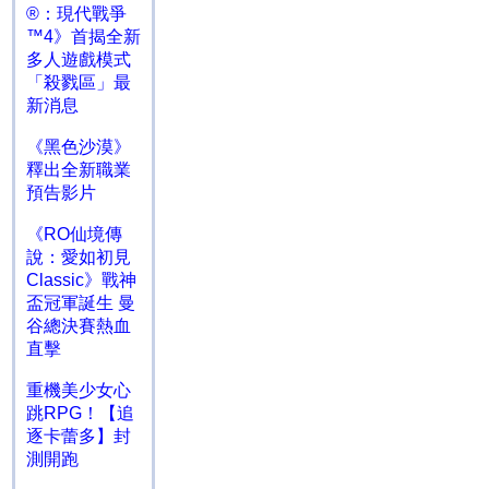
®：現代戰爭
™4》首揭全新
多人遊戲模式
「殺戮區」最
新消息
《黑色沙漠》
釋出全新職業
預告影片
《RO仙境傳
說：愛如初見
Classic》戰神
盃冠軍誕生 曼
谷總決賽熱血
直擊
重機美少女心
跳RPG！【追
逐卡蕾多】封
測開跑