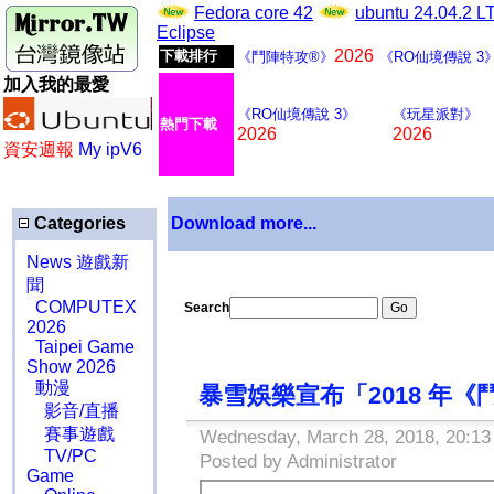
Fedora core 42
ubuntu 24.04.2 
Eclipse
2026
下載排行
《鬥陣特攻®》
《RO仙境傳說 3
加入我的最愛
《RO仙境傳說 3》
《玩星派對》
熱門下載
2026
2026
資安週報
My ipV6
Categories
Download more...
News 遊戲新
聞
COMPUTEX
Search
2026
Taipei Game
Show 2026
動漫
暴雪娛樂宣布「2018 年
影音/直播
賽事遊戲
Wednesday, March 28, 2018, 20:13
TV/PC
Posted by Administrator
Game