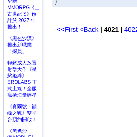
)
全新
MMORPG《上
古世紀 S》預
計於 2027 年
推出！
<<First
<Back
| 4021 |
402
《黑色沙漠》
推出新職業
「探員」
輕鬆成人放置
射擊大作《星
慾姬絆》
EROLABS 正
式上線！全服
瘋搶海量碎星
《賽爾號：巔
峰之戰》雙平
台預約開啟！
《黑色沙