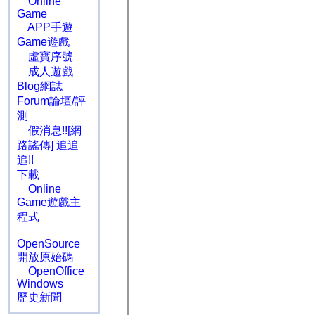
Online
Game
APP手遊
Game遊戲
虛寶序號
成人遊戲
Blog網誌
Forum論壇/評
測
假消息!![網
路謠傳] 追追
追!!
下載
Online
Game遊戲主
程式
OpenSource
開放原始碼
OpenOffice
Windows
歷史新聞