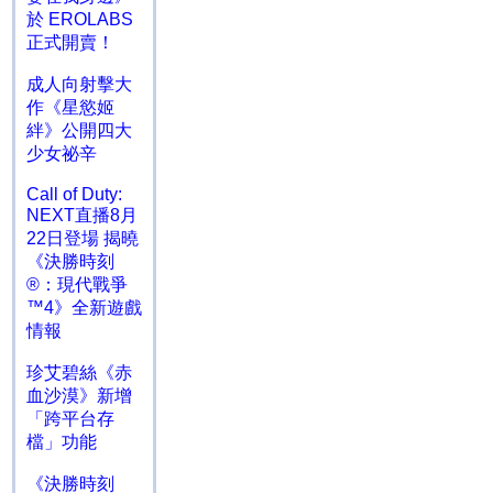
於 EROLABS
正式開賣！
成人向射擊大
作《星慾姬
絆》公開四大
少女祕辛
Call of Duty:
NEXT直播8月
22日登場 揭曉
《決勝時刻
®：現代戰爭
™4》全新遊戲
情報
珍艾碧絲《赤
血沙漠》新增
「跨平台存
檔」功能
《決勝時刻