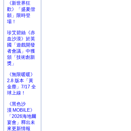
《新世界狂
歡》「盛夏偕
願」限時登
場！
珍艾碧絲《赤
血沙漠》於英
國「遊戲開發
者會議」中獲
頒「技術創新
獎」
《無限暖暖》
2.8 版本「黃
金塵」7/17 全
球上線！
《黑色沙
漠 MOBILE》
「2026海地爾
宴會」釋出未
來更新情報