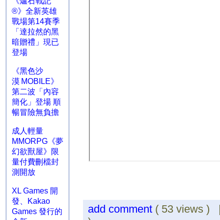
《爐石戰記
®》全新英雄
戰場第14賽季
「達拉然的黑
暗贈禮」現已
登場
《黑色沙
漠 MOBILE》
第二波「內容
簡化」登場 順
暢冒險無負擔
成人輕量
MMORPG《夢
幻欲獸屋》限
量付費刪檔封
測開放
XL Games 開
發、Kakao
add comment
( 53 views )
Games 發行的