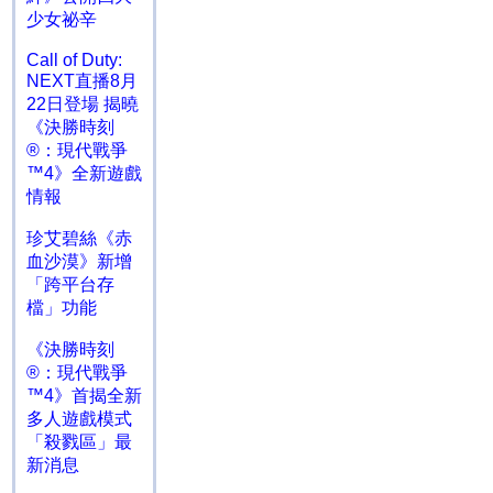
少女祕辛
Call of Duty:
NEXT直播8月
22日登場 揭曉
《決勝時刻
®：現代戰爭
™4》全新遊戲
情報
珍艾碧絲《赤
血沙漠》新增
「跨平台存
檔」功能
《決勝時刻
®：現代戰爭
™4》首揭全新
多人遊戲模式
「殺戮區」最
新消息