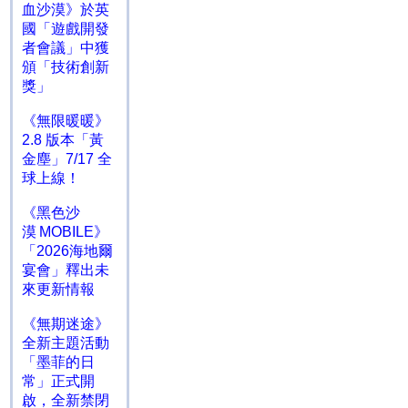
血沙漠》於英
國「遊戲開發
者會議」中獲
頒「技術創新
獎」
《無限暖暖》
2.8 版本「黃
金塵」7/17 全
球上線！
《黑色沙
漠 MOBILE》
「2026海地爾
宴會」釋出未
來更新情報
《無期迷途》
全新主題活動
「墨菲的日
常」正式開
啟，全新禁閉