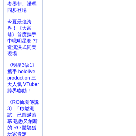
者墨菲、諾瑪
同步登場
今夏最強跨
界！《大富
翁》首度攜手
中職明星賽 打
造沉浸式同樂
現場
《明星3缺1》
攜手 hololive
production 三
大人氣 VTuber
跨界聯動！
《RO仙境傳說
3》「啟燃測
試」已圓滿落
幕 熟悉又創新
的 RO 體驗獲
玩家肯定