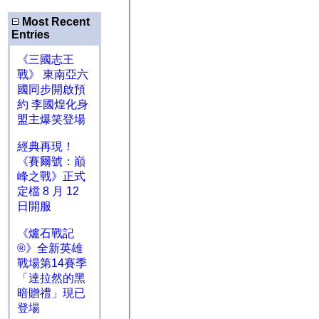
Most Recent
Entries
《三國志王
戰》 東南亞六
國同步開啟預
約 李國煌化身
盟主爆笑登場
經典再現！
《賽爾號：巔
峰之戰》正式
定檔 8 月 12
日開服
《爐石戰記
®》全新英雄
戰場第14賽季
「達拉然的黑
暗贈禮」現已
登場