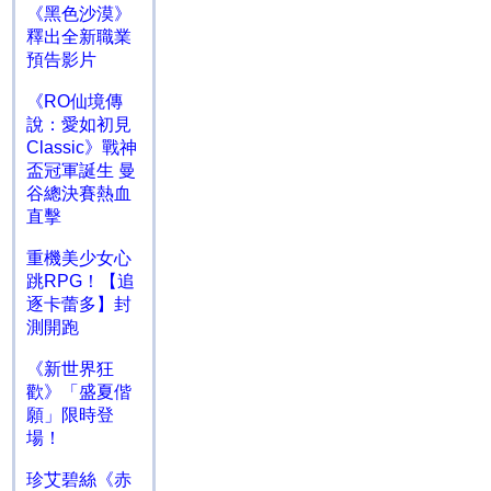
《黑色沙漠》
釋出全新職業
預告影片
《RO仙境傳
說：愛如初見
Classic》戰神
盃冠軍誕生 曼
谷總決賽熱血
直擊
重機美少女心
跳RPG！【追
逐卡蕾多】封
測開跑
《新世界狂
歡》「盛夏偕
願」限時登
場！
珍艾碧絲《赤