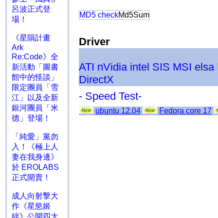
呂波正式登
MD5 check
Md5Sum
場！
《星隕計畫
Driver
Ark
Re:Code》全
ATI
nVidia
intel
SIS
MSI
elsa
新活動「圖書
館中的怪談」
DirectX
限定團員「雪
- Speed Test-
江」以及全新
銀河團員「米
ubuntu 12.04
Fedora core 17
德」登場！
「純愛」黨勿
入！《極上人
妻在我身邊》
於 EROLABS
正式開賣！
成人向射擊大
作《星慾姬
絆》公開四大