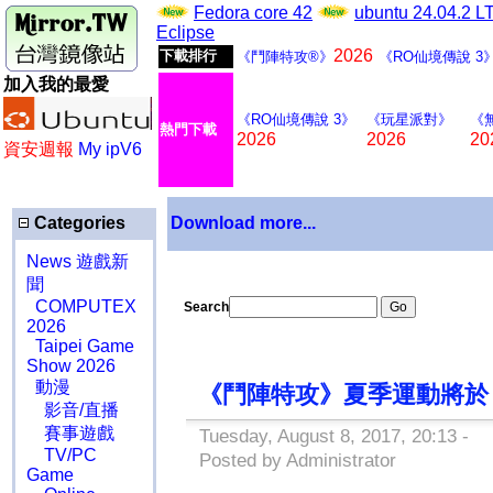
Fedora core 42
ubuntu 24.04.2 
Eclipse
2026
下載排行
《鬥陣特攻®》
《RO仙境傳說 3
加入我的最愛
《RO仙境傳說 3》
《玩星派對》
《
熱門下載
2026
2026
20
資安週報
My ipV6
Categories
Download more...
News 遊戲新
聞
COMPUTEX
Search
2026
Taipei Game
Show 2026
動漫
《鬥陣特攻》夏季運動將於 8
影音/直播
賽事遊戲
Tuesday, August 8, 2017, 20:13 -
TV/PC
Posted by Administrator
Game