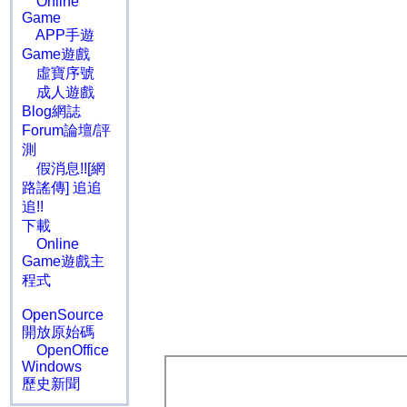
Online
Game
APP手遊
Game遊戲
虛寶序號
成人遊戲
Blog網誌
Forum論壇/評
測
假消息!![網
路謠傳] 追追
追!!
下載
Online
Game遊戲主
程式
OpenSource
開放原始碼
OpenOffice
Windows
歷史新聞