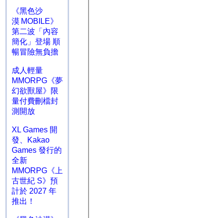
《黑色沙
漠 MOBILE》
第二波「內容
簡化」登場 順
暢冒險無負擔
成人輕量
MMORPG《夢
幻欲獸屋》限
量付費刪檔封
測開放
XL Games 開
發、Kakao
Games 發行的
全新
MMORPG《上
古世紀 S》預
計於 2027 年
推出！