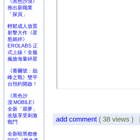
《黑色沙漠》
推出新職業
「探員」
輕鬆成人放置
射擊大作《星
慾姬絆》
EROLABS 正
式上線！全服
瘋搶海量碎星
《賽爾號：巔
峰之戰》雙平
台預約開啟！
《黑色沙
漠 MOBILE》
全新「噩夢」
改版享受刺激
add comment
( 38 views )
戰鬥
全新暗黑都會