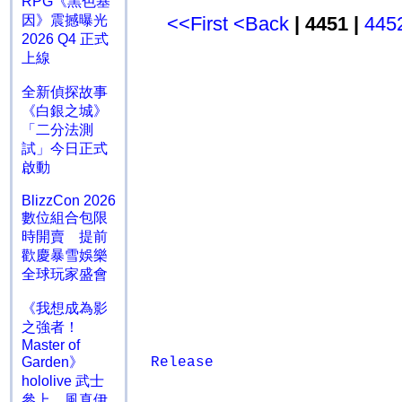
RPG《黑色基
因》震撼曝光
<<First
<Back
| 4451 |
445
2026 Q4 正式
上線
全新偵探故事
《白銀之城》
「二分法測
試」今日正式
啟動
BlizzCon 2026
數位組合包限
時開賣 提前
歡慶暴雪娛樂
全球玩家盛會
《我想成為影
之強者！
Master of
Garden》
Release
hololive 武士
參上 風真伊