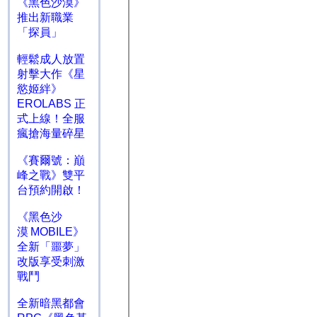
《黑色沙漠》
推出新職業
「探員」
輕鬆成人放置
射擊大作《星
慾姬絆》
EROLABS 正
式上線！全服
瘋搶海量碎星
《賽爾號：巔
峰之戰》雙平
台預約開啟！
《黑色沙
漠 MOBILE》
全新「噩夢」
改版享受刺激
戰鬥
全新暗黑都會