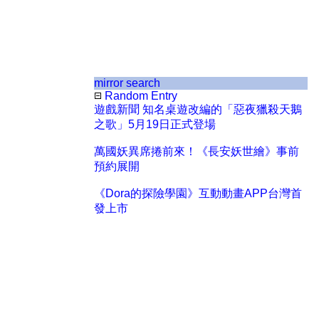
mirror search
Random Entry
遊戲新聞 知名桌遊改編的「惡夜獵殺天鵝
之歌」5月19日正式登場
萬國妖異席捲前來！《長安妖世繪》事前
預約展開
《Dora的探險學園》互動動畫APP台灣首
發上市