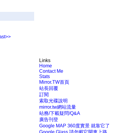
ast>>
Links
Home
Contact Me
Stats
Mirror.TW首頁
站長回覆
訂閱
索取光碟說明
mirror.tw網站流量
站務/下載疑問/Q&A
廣告刊登
Google MAP 360度實景 就靠它了
Google Glass 請勿戴它開車上路