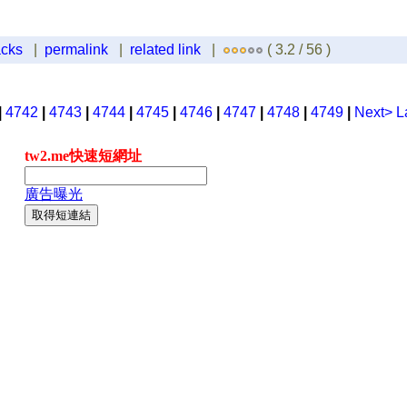
acks
|
permalink
|
related link
|
( 3.2 / 56 )
|
4742
|
4743
|
4744
|
4745
|
4746
|
4747
|
4748
|
4749
|
Next>
L