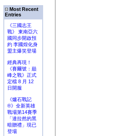
Most Recent
Entries
《三國志王
戰》 東南亞六
國同步開啟預
約 李國煌化身
盟主爆笑登場
經典再現！
《賽爾號：巔
峰之戰》正式
定檔 8 月 12
日開服
《爐石戰記
®》全新英雄
戰場第14賽季
「達拉然的黑
暗贈禮」現已
登場