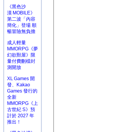
《黑色沙
漠 MOBILE》
第二波「內容
簡化」登場 順
暢冒險無負擔
成人輕量
MMORPG《夢
幻欲獸屋》限
量付費刪檔封
測開放
XL Games 開
發、Kakao
Games 發行的
全新
MMORPG《上
古世紀 S》預
計於 2027 年
推出！