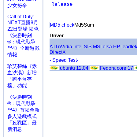
Release
少女祕辛
Call of Duty:
NEXT直播8月
MD5 check
Md5Sum
22日登場 揭曉
《決勝時刻
Driver
®：現代戰爭
ATI
nVidia
intel
SIS
MSI
elsa
HP
leadte
™4》全新遊戲
DirectX
情報
- Speed Test-
珍艾碧絲《赤
ubuntu 12.04
Fedora core 17
血沙漠》新增
「跨平台存
檔」功能
《決勝時刻
®：現代戰爭
™4》首揭全新
多人遊戲模式
「殺戮區」最
新消息