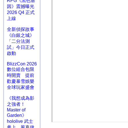
RPG《黑色基
因》震撼曝光
2026 Q4 正式
上線
全新偵探故事
《白銀之城》
「二分法測
試」今日正式
啟動
BlizzCon 2026
數位組合包限
時開賣 提前
歡慶暴雪娛樂
全球玩家盛會
《我想成為影
之強者！
Master of
Garden》
hololive 武士
參上 風真伊