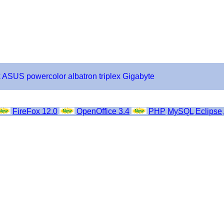
k
ASUS
powercolor
albatron
triplex
Gigabyte
FireFox 12.0
OpenOffice 3.4
PHP
MySQL
Eclipse