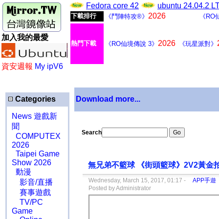
Fedora core 42
ubuntu 24.04.2 
2026
下載排行
《鬥陣特攻®》
《RO
加入我的最愛
2026
熱門下載
《RO仙境傳說 3》
《玩星派對》
資安週報
My ipV6
Categories
Download more...
News 遊戲新
聞
Search
COMPUTEX
2026
Taipei Game
Show 2026
無兄弟不籃球 《街頭籃球》2V2黃金
動漫
Wednesday, March 15, 2017, 01:17 -
APP手遊
影音/直播
Posted by Administrator
賽事遊戲
TV/PC
Game