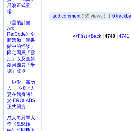
呂波正式登
場！
add comment
( 39 views ) |
0 trackb
《星隕計畫
Ark
Re:Code》全
<<First
<Back
| 4740 |
4741
新活動「圖書
館中的怪談」
限定團員「雪
江」以及全新
銀河團員「米
德」登場！
「純愛」黨勿
入！《極上人
妻在我身邊》
於 EROLABS
正式開賣！
成人向射擊大
作《星慾姬
絆》公開四大