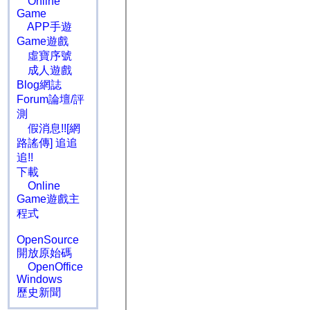
Online
Game
APP手遊
Game遊戲
虛寶序號
成人遊戲
Blog網誌
Forum論壇/評
測
假消息!![網
路謠傳] 追追
追!!
下載
Online
Game遊戲主
程式
OpenSource
開放原始碼
OpenOffice
Windows
歷史新聞