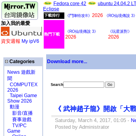
Fedora core 42
ubuntu 24.04.2 
Eclipse
2026
下載排行
《鬥陣特攻®》
《RO仙境傳說 3
加入我的最愛
《RO仙境傳說 3》
《玩星派對》
熱門下載
2026
2026
資安週報
My ipV6
Categories
Download more...
News 遊戲新
聞
COMPUTEX
Search
2026
Taipei Game
Show 2026
動漫
《 武神趙子龍》開啟「大戰
影音/直播
賽事遊戲
Saturday, March 4, 2017, 01:05 -
N
TV/PC
Posted by Administrator
Game