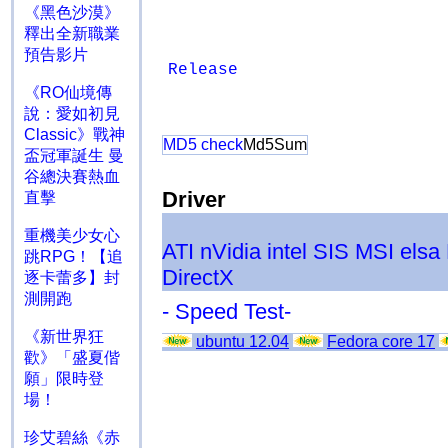
《黑色沙漠》
釋出全新職業
預告影片
Release
《RO仙境傳
說：愛如初見
Classic》戰神
MD5 check
Md5Sum
盃冠軍誕生 曼
谷總決賽熱血
Driver
直擊
重機美少女心
ATI
nVidia
intel
SIS
MSI
elsa
跳RPG！【追
DirectX
逐卡蕾多】封
測開跑
- Speed Test-
《新世界狂
ubuntu 12.04
Fedora core 17
歡》「盛夏偕
願」限時登
場！
珍艾碧絲《赤