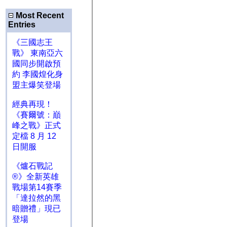
Most Recent
Entries
《三國志王
戰》 東南亞六
國同步開啟預
約 李國煌化身
盟主爆笑登場
經典再現！
《賽爾號：巔
峰之戰》正式
定檔 8 月 12
日開服
《爐石戰記
®》全新英雄
戰場第14賽季
「達拉然的黑
暗贈禮」現已
登場