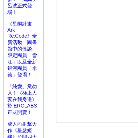
呂波正式登
場！
《星隕計畫
Ark
Re:Code》全
新活動「圖書
館中的怪談」
限定團員「雪
江」以及全新
銀河團員「米
德」登場！
「純愛」黨勿
入！《極上人
妻在我身邊》
於 EROLABS
正式開賣！
成人向射擊大
作《星慾姬
絆》公開四大