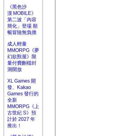
《黑色沙
漠 MOBILE》
第二波「內容
簡化」登場 順
暢冒險無負擔
成人輕量
MMORPG《夢
幻欲獸屋》限
量付費刪檔封
測開放
XL Games 開
發、Kakao
Games 發行的
全新
MMORPG《上
古世紀 S》預
計於 2027 年
推出！