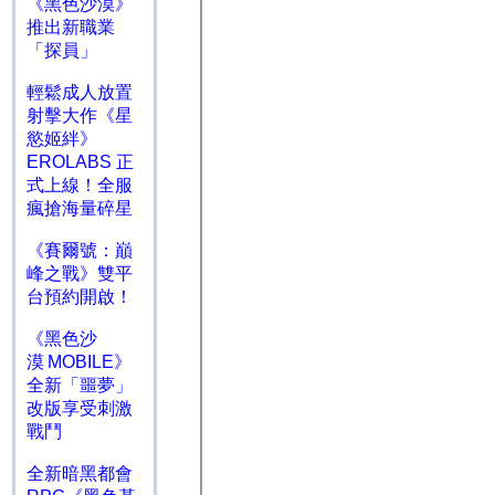
《黑色沙漠》
推出新職業
「探員」
輕鬆成人放置
射擊大作《星
慾姬絆》
EROLABS 正
式上線！全服
瘋搶海量碎星
《賽爾號：巔
峰之戰》雙平
台預約開啟！
《黑色沙
漠 MOBILE》
全新「噩夢」
改版享受刺激
戰鬥
全新暗黑都會