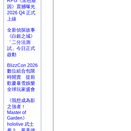
RPG《黑色基
因》震撼曝光
2026 Q4 正式
上線
全新偵探故事
《白銀之城》
「二分法測
試」今日正式
啟動
BlizzCon 2026
數位組合包限
時開賣 提前
歡慶暴雪娛樂
全球玩家盛會
《我想成為影
之強者！
Master of
Garden》
hololive 武士
參上 風真伊