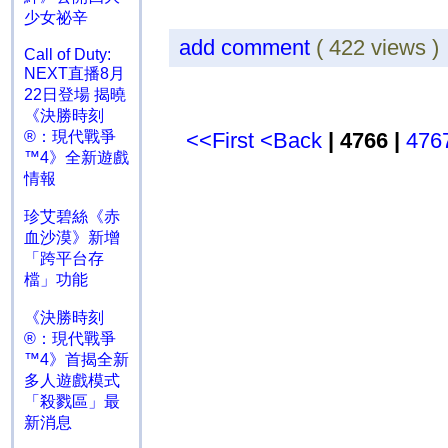
少女祕辛
add comment
( 422 views 
Call of Duty:
NEXT直播8月
22日登場 揭曉
《決勝時刻
®：現代戰爭
<<First
<Back
| 4766 |
476
™4》全新遊戲
情報
珍艾碧絲《赤
血沙漠》新增
「跨平台存
檔」功能
《決勝時刻
®：現代戰爭
™4》首揭全新
多人遊戲模式
「殺戮區」最
新消息