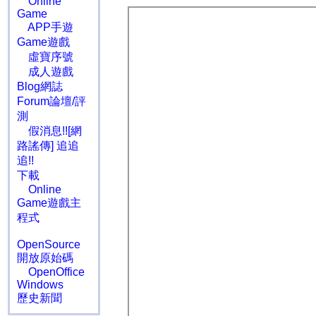
Online
Game
APP手遊
Game遊戲
虛寶序號
成人遊戲
Blog網誌
Forum論壇/評
測
假消息!![網
路謠傳] 追追
追!!
下載
Online
Game遊戲主
程式
OpenSource
開放原始碼
OpenOffice
Windows
歷史新聞