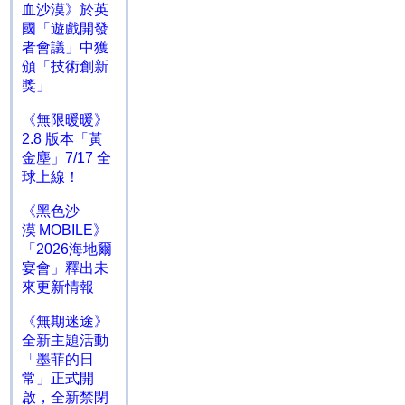
血沙漠》於英
國「遊戲開發
者會議」中獲
頒「技術創新
獎」
《無限暖暖》
2.8 版本「黃
金塵」7/17 全
球上線！
《黑色沙
漠 MOBILE》
「2026海地爾
宴會」釋出未
來更新情報
《無期迷途》
全新主題活動
「墨菲的日
常」正式開
啟，全新禁閉