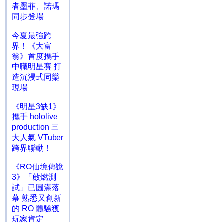
者墨菲、諾瑪
同步登場
今夏最強跨
界！《大富
翁》首度攜手
中職明星賽 打
造沉浸式同樂
現場
《明星3缺1》
攜手 hololive
production 三
大人氣 VTuber
跨界聯動！
《RO仙境傳說
3》「啟燃測
試」已圓滿落
幕 熟悉又創新
的 RO 體驗獲
玩家肯定