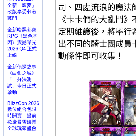
全新「噩夢」
改版享受刺激
戰鬥
全新暗黑都會
RPG《黑色基
因》震撼曝光
2026 Q4 正式
上線
全新偵探故事
《白銀之城》
「二分法測
試」今日正式
啟動
BlizzCon 2026
數位組合包限
時開賣 提前
歡慶暴雪娛樂
全球玩家盛會