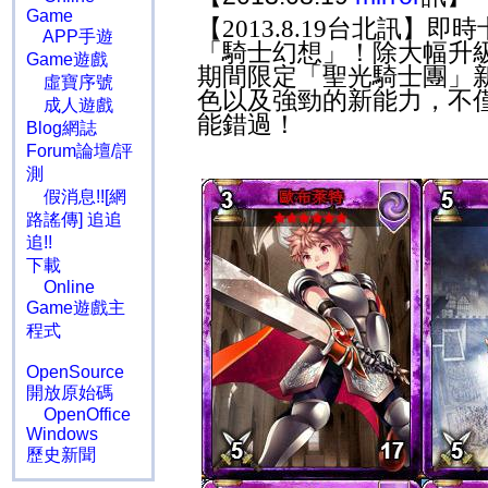
Game
【
2013.8.19
台北訊】即時
APP手遊
「騎士幻想」！除大幅升
Game遊戲
期間限定「聖光騎士團」
虛寶序號
色以及強勁的新能力，不
成人遊戲
能錯過！
Blog網誌
Forum論壇/評
測
假消息!![網
路謠傳] 追追
追!!
下載
Online
Game遊戲主
程式
OpenSource
開放原始碼
OpenOffice
Windows
歷史新聞