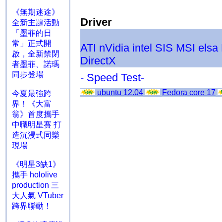
《無期迷途》
Driver
全新主題活動
「墨菲的日
常」正式開
ATI
nVidia
intel
SIS
MSI
elsa
啟，全新禁閉
DirectX
者墨菲、諾瑪
同步登場
- Speed Test-
ubuntu 12.04
Fedora core 17
今夏最強跨
界！《大富
翁》首度攜手
中職明星賽 打
造沉浸式同樂
現場
《明星3缺1》
攜手 hololive
production 三
大人氣 VTuber
跨界聯動！