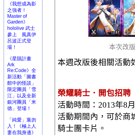
《我想成為影
之強者！
Master of
Garden》
hololive 武士
參上 風真伊
呂波正式登
場！
《星隕計畫
Ark
Re:Code》全
新活動「圖書
館中的怪談」
限定團員「雪
江」以及全新
銀河團員「米
德」登場！
「純愛」黨勿
入！《極上人
妻在我身邊》