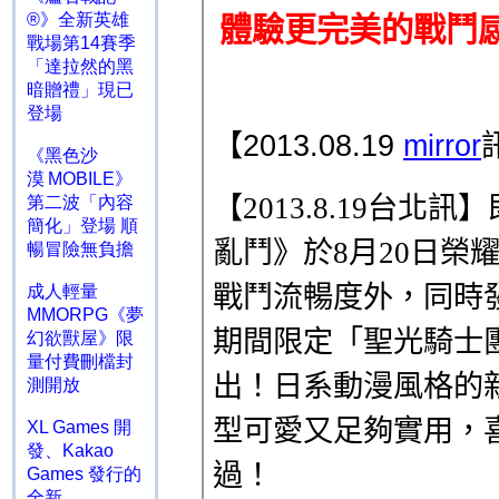
®》全新英雄
戰場第14賽季
「達拉然的黑
暗贈禮」現已
登場
《黑色沙
漠 MOBILE》
第二波「內容
簡化」登場 順
暢冒險無負擔
成人輕量
MMORPG《夢
幻欲獸屋》限
量付費刪檔封
測開放
XL Games 開
發、Kakao
Games 發行的
全新