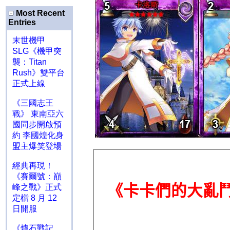
Most Recent
Entries
末世機甲
SLG《機甲突
襲：Titan
Rush》雙平台
正式上線
《三國志王
戰》 東南亞六
國同步開啟預
約 李國煌化身
盟主爆笑登場
經典再現！
《賽爾號：巔
峰之戰》正式
定檔 8 月 12
日開服
《爐石戰記