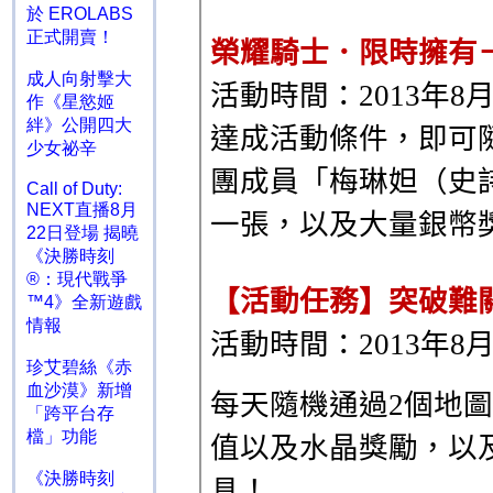
於 EROLABS
正式開賣！
成人向射擊大
作《星慾姬
絆》公開四大
少女祕辛
Call of Duty:
NEXT直播8月
22日登場 揭曉
《決勝時刻
®：現代戰爭
™4》全新遊戲
情報
珍艾碧絲《赤
血沙漠》新增
「跨平台存
檔」功能
《決勝時刻