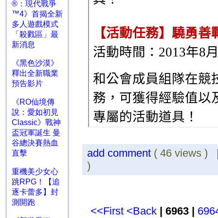
®：現代戰爭
™4》首揭全新
多人遊戲模式
「殺戮區」最
新消息
《黑色沙漠》
釋出全新職業
預告影片
《RO仙境傳
說：愛如初見
Classic》戰神
盃冠軍誕生 曼
谷總決賽熱血
add comment
( 46 views )
直擊
)
重機美少女心
跳RPG！【追
逐卡蕾多】封
測開跑
<<First
<Back
| 6963 |
696