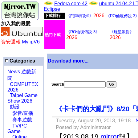
Fedora core 42
ubuntu 24.04.2 
Eclipse
2026
下載排行
《鬥陣特攻®》
《RO仙境傳說 3
加入我的最愛
《RO仙境傳說 3》
《玩星派對》
熱門下載
2026
2026
資安週報
My ipV6
Categories
Download more...
News 遊戲新
聞
COMPUTEX
Search
2026
Taipei Game
Show 2026
動漫
《卡卡們的大亂鬥》8/20
影音/直播
賽事遊戲
Tuesday, August 20, 2013, 19:18 -
TV/PC
Posted by Administrator
Game
2013.08.19
mirror
【
訊】
Online