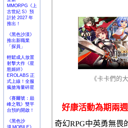
MMORPG《上
古世紀 S》預
計於 2027 年
推出！
《黑色沙漠》
推出新職業
「探員」
輕鬆成人放置
射擊大作《星
慾姬絆》
EROLABS 正
式上線！全服
瘋搶海量碎星
《賽爾號：巔
峰之戰》雙平
台預約開啟！
《黑色沙
漠 MOBILE》