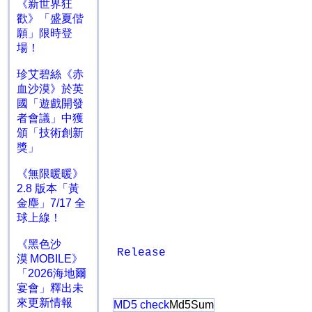
《新世界狂
歡》「盛夏偕
願」限時登
場！
珍艾碧絲《赤
血沙漠》於英
國「遊戲開發
者會議」中獲
頒「技術創新
獎」
《無限暖暖》
2.8 版本「黃
金塵」7/17 全
球上線！
《黑色沙
Release
漠 MOBILE》
「2026海地爾
宴會」釋出未
來更新情報
MD5 check
Md5Sum