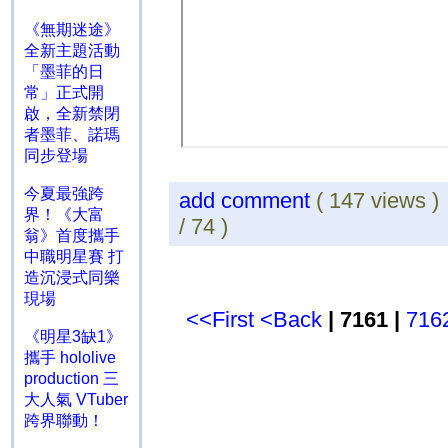
《無期迷途》
全新主題活動
「墨菲的日
常」正式開
啟，全新禁閉
者墨菲、諾瑪
同步登場
今夏最強跨
add comment
( 147 views 
界！《大富
/ 74 )
翁》首度攜手
中職明星賽 打
造沉浸式同樂
現場
<<First
<Back
| 7161 |
716
《明星3缺1》
攜手 hololive
production 三
大人氣 VTuber
跨界聯動！