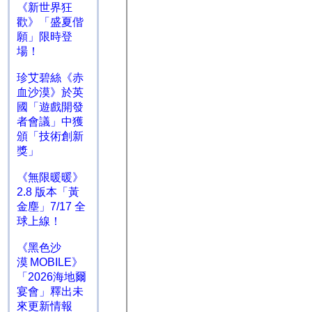
《新世界狂
歡》「盛夏偕
願」限時登
場！
珍艾碧絲《赤
血沙漠》於英
國「遊戲開發
者會議」中獲
頒「技術創新
獎」
《無限暖暖》
2.8 版本「黃
金塵」7/17 全
球上線！
《黑色沙
漠 MOBILE》
「2026海地爾
宴會」釋出未
來更新情報