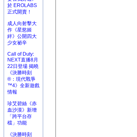
於 EROLABS
正式開賣！
成人向射擊大
作《星慾姬
絆》公開四大
少女祕辛
Call of Duty:
NEXT直播8月
22日登場 揭曉
《決勝時刻
®：現代戰爭
™4》全新遊戲
情報
珍艾碧絲《赤
血沙漠》新增
「跨平台存
檔」功能
《決勝時刻