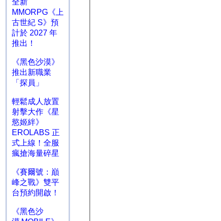
全新
MMORPG《上
古世紀 S》預
計於 2027 年
推出！
《黑色沙漠》
推出新職業
「探員」
輕鬆成人放置
射擊大作《星
慾姬絆》
EROLABS 正
式上線！全服
瘋搶海量碎星
《賽爾號：巔
峰之戰》雙平
台預約開啟！
《黑色沙