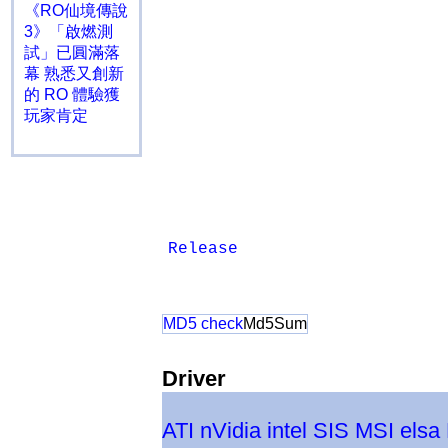
《RO仙境傳說
3》「啟燃測
試」已圓滿落
幕 熟悉又創新
的 RO 體驗獲
玩家肯定
Release
MD5 check
Md5Sum
Driver
ATI
nVidia
intel
SIS
MSI
elsa