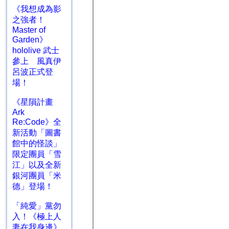
《我想成為影
之強者！
Master of
Garden》
hololive 武士
參上 風真伊
呂波正式登
場！
《星隕計畫
Ark
Re:Code》全
新活動「圖書
館中的怪談」
限定團員「雪
江」以及全新
銀河團員「米
德」登場！
「純愛」黨勿
入！《極上人
妻在我身邊》