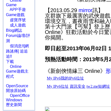
Online
Game
【2013.05.29
mirror
訊】
APP手遊
Game遊戲
京群旗下最厲害的武俠遊戲《
虛寶序號
環境交互，晝夜雨雪和融入
成人遊戲
第十大門派【丐幫】登上歷
Blog網誌
Online》狂歡活動於今
Forum論壇/評
你揭開。
測
假消息!![網
即日起至2013年06月02
路謠傳] 追追
追!!
預熱活動時間：2013年5
下載
Online
《新劍俠情緣三 Online》
形
Game遊戲主
程式
OpenSource
開放原始碼
OpenOffice
Windows
歷史新聞