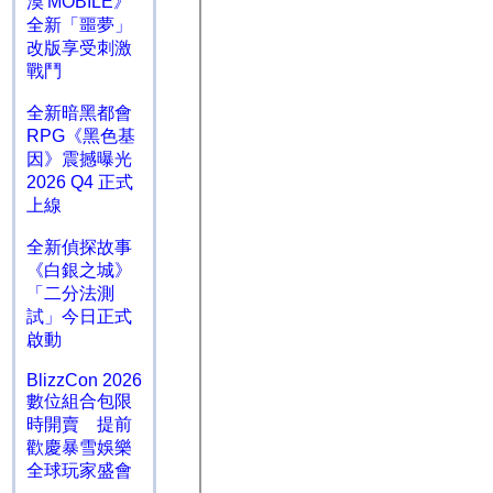
漠 MOBILE》
全新「噩夢」
改版享受刺激
戰鬥
全新暗黑都會
RPG《黑色基
因》震撼曝光
2026 Q4 正式
上線
全新偵探故事
《白銀之城》
「二分法測
試」今日正式
啟動
BlizzCon 2026
數位組合包限
時開賣 提前
歡慶暴雪娛樂
全球玩家盛會