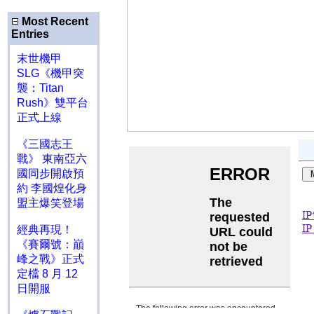
Most Recent
Entries
末世機甲
SLG《機甲突
襲：Titan
Rush》雙平台
正式上線
《三國志王
戰》 東南亞六
國同步開啟預
約 李國煌化身
盟主爆笑登場
經典再現！
《賽爾號：巔
峰之戰》正式
定檔 8 月 12
日開服