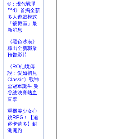
®：現代戰爭
™4》首揭全新
多人遊戲模式
「殺戮區」最
新消息
《黑色沙漠》
釋出全新職業
預告影片
《RO仙境傳
說：愛如初見
Classic》戰神
盃冠軍誕生 曼
谷總決賽熱血
直擊
重機美少女心
跳RPG！【追
逐卡蕾多】封
測開跑