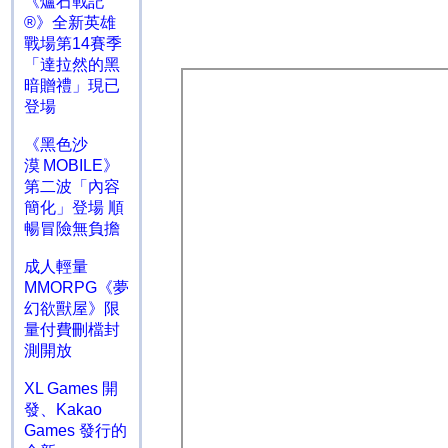
《爐石戰記
®》全新英雄
戰場第14賽季
「達拉然的黑
暗贈禮」現已
登場
《黑色沙
漠 MOBILE》
第二波「內容
簡化」登場 順
暢冒險無負擔
成人輕量
MMORPG《夢
幻欲獸屋》限
量付費刪檔封
測開放
XL Games 開
發、Kakao
Games 發行的