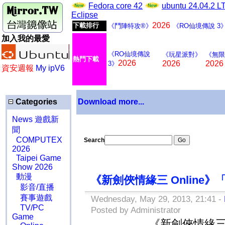
Fedora core 42
ubuntu 24.04.2 
Eclipse
2026
下載排行
《鬥陣特攻®》
《RO仙境傳說 3
加入我的最愛
《RO仙境傳說
《玩星派對》
《無限
熱門下載
2026
2026
2026
3》
資安週報
My ipV6
Categories
Download more...
News 遊戲新
聞
COMPUTEX
Search
2026
Taipei Game
Show 2026
動漫
《新劍俠情緣三 Online
影音/直播
賽事遊戲
Wednesday, May 29, 2013, 21:41 -
TV/PC
Posted by Administrator
Game
《新劍俠情緣三 