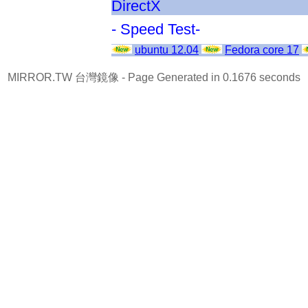
DirectX
- Speed Test-
ubuntu 12.04
Fedora core 17
MIRROR.TW 台灣鏡像
- Page Generated in 0.1676 seconds