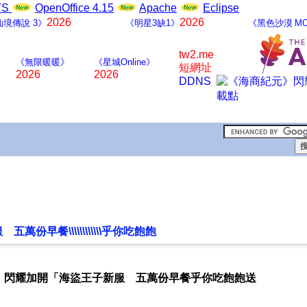
LTS
OpenOffice 4.15
Apache
Eclipse
2026
2026
仙境傳說 3》
《明星3缺1》
《黑色沙漠 MO
tw2.me
《無限暖暖》
《星城Online》
短網址
2026
2026
DDNS
早餐\\\\\\\\\\\\乎你吃飽飽
》閃耀加開「海盜王子新服 五萬份早餐乎你吃飽飽送