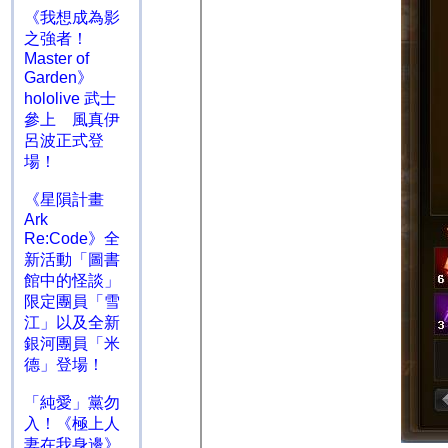
《我想成為影
之強者！
Master of
Garden》
hololive 武士
參上 風真伊
呂波正式登
場！
《星隕計畫
Ark
Re:Code》全
新活動「圖書
館中的怪談」
限定團員「雪
江」以及全新
銀河團員「米
德」登場！
「純愛」黨勿
入！《極上人
妻在我身邊》