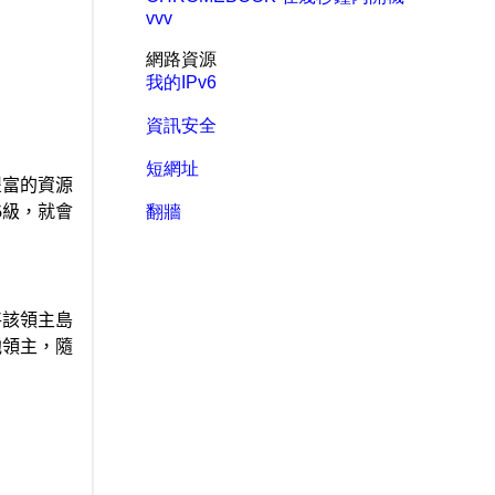
vvv
網路資源
我的IPv6
資訊安全
短網址
翻牆