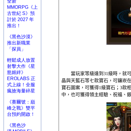
全新
MMORPG《上
古世紀 S》預
計於 2027 年
推出！
《黑色沙漠》
推出新職業
「探員」
輕鬆成人放置
射擊大作《星
慾姬絆》
EROLABS 正
式上線！全服
瘋搶海量碎星
《賽爾號：巔
峰之戰》雙平
台預約開啟！
《黑色沙