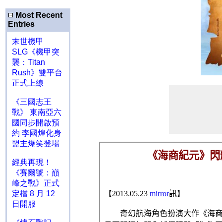
Most Recent
Entries
末世機甲
SLG《機甲突
襲：Titan
Rush》雙平台
正式上線
《三國志王
戰》 東南亞六
國同步開啟預
約 李國煌化身
盟主爆笑登場
經典再現！
《賽爾號：巔
峰之戰》正式
定檔 8 月 12
日開服