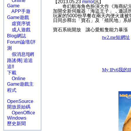
Online
【2013.05.23
mirror
訊】
Game
奇幻航海角色扮演大作《海商紀元》
加開全新伺服器「海盜王子」，邀請
APP手遊
玩家的5000份早餐在兩天內便火速
Game遊戲
日同步釋出「寶石」及「殖民地」系
虛寶序號
成人遊戲
寶石系統開放 讓心愛船隻能力暴漲
Blog網誌
Forum論壇/評
測
假消息!![網
路謠傳] 追追
追!!
下載
Online
Game遊戲主
程式
OpenSource
開放原始碼
OpenOffice
Windows
歷史新聞