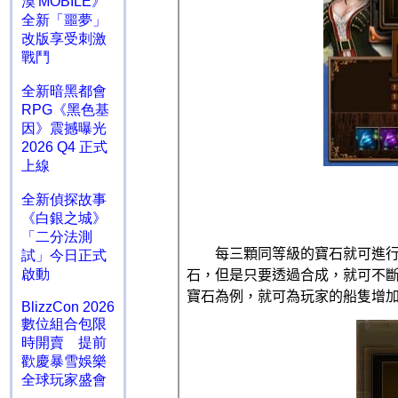
漠 MOBILE》
全新「噩夢」
改版享受刺激
戰鬥
全新暗黑都會
RPG《黑色基
因》震撼曝光
2026 Q4 正式
上線
全新偵探故事
《白銀之城》
「二分法測
試」今日正式
啟動
BlizzCon 2026
數位組合包限
時開賣 提前
歡慶暴雪娛樂
全球玩家盛會