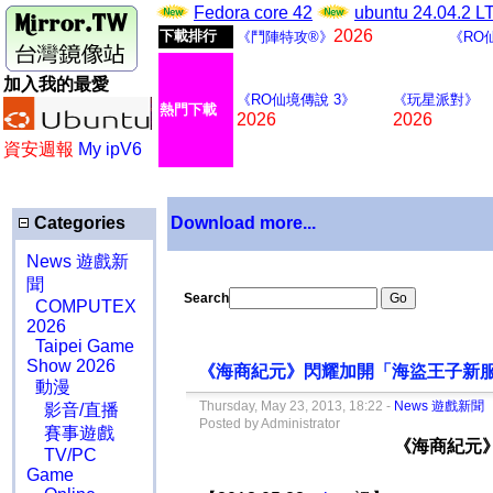
Fedora core 42
ubuntu 24.04.2 
2026
下載排行
《鬥陣特攻®》
《RO
加入我的最愛
《RO仙境傳說 3》
《玩星派對》
熱門下載
2026
2026
資安週報
My ipV6
Categories
Download more...
News 遊戲新
聞
Search
COMPUTEX
2026
Taipei Game
Show 2026
《海商紀元》閃耀加開「海盜王子新服 五萬份
動漫
Thursday, May 23, 2013, 18:22 -
News 遊戲新聞
影音/直播
Posted by Administrator
賽事遊戲
《海商紀元
TV/PC
Game