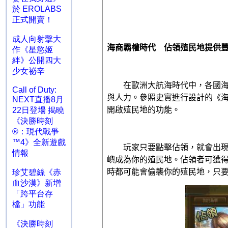
於 EROLABS
正式開賣！
成人向射擊大
作《星慾姬
絆》公開四大
少女祕辛
Call of Duty:
NEXT直播8月
22日登場 揭曉
《決勝時刻
®：現代戰爭
™4》全新遊戲
情報
珍艾碧絲《赤
血沙漠》新增
「跨平台存
檔」功能
《決勝時刻