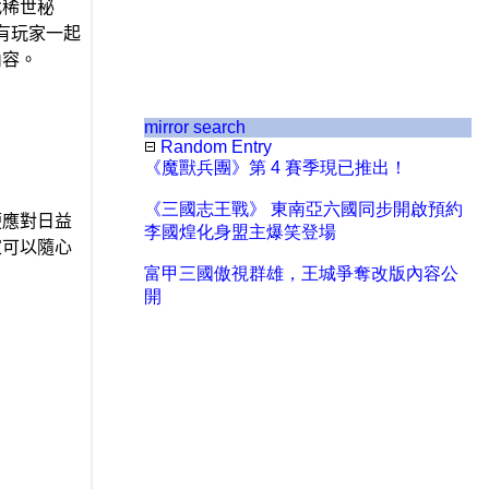
mirror search
Random Entry
《魔獸兵團》第 4 賽季現已推出！
《三國志王戰》 東南亞六國同步開啟預約
李國煌化身盟主爆笑登場
富甲三國傲視群雄，王城爭奪改版內容公
開