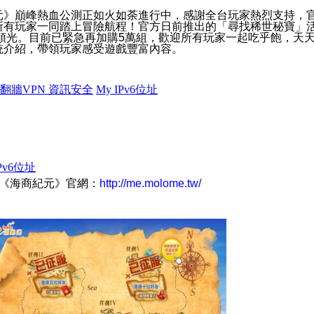
巔峰熱血公測正如火如荼進行中，感謝全台玩家熱烈支持，
所有玩家一同踏上冒險航程！官方日前推出的「尋找稀世秘寶」
被領光。目前已緊急再加購5萬組，歡迎所有玩家一起吃乎飽，天
統介紹，帶領玩家感受遊戲豐富內容。
《海商紀元》官網：
http://me.molome.tw/