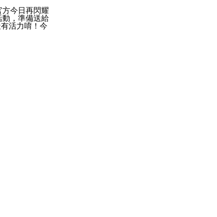
官方今日再閃耀
活動，準備送給
天有活力唷！今