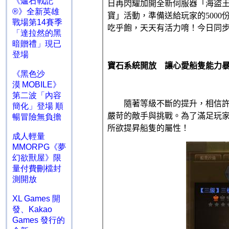
《爐石戰記
®》全新英雄
戰場第14賽季
「達拉然的黑
暗贈禮」現已
登場
《黑色沙
漠 MOBILE》
第二波「內容
簡化」登場 順
暢冒險無負擔
成人輕量
MMORPG《夢
幻欲獸屋》限
量付費刪檔封
測開放
XL Games 開
發、Kakao
Games 發行的