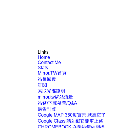
Links
Home
Contact Me
Stats
Mirror.TW首頁
站長回覆
訂閱
索取光碟說明
mirror.tw網站流量
站務/下載疑問/Q&A
廣告刊登
Google MAP 360度實景 就靠它了
Google Glass 請勿戴它開車上路
CHROMEBOOK 在幾秒鐘內開機