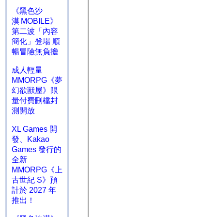
《黑色沙
漠 MOBILE》
第二波「內容
簡化」登場 順
暢冒險無負擔
成人輕量
MMORPG《夢
幻欲獸屋》限
量付費刪檔封
測開放
XL Games 開
發、Kakao
Games 發行的
全新
MMORPG《上
古世紀 S》預
計於 2027 年
推出！