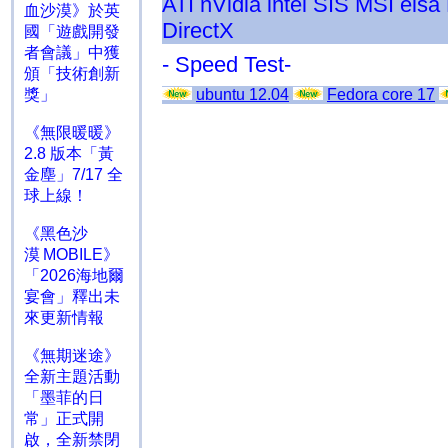
ATI
nVidia
intel
SIS
MSI
elsa
血沙漠》於英
DirectX
國「遊戲開發
者會議」中獲
- Speed Test-
頒「技術創新
獎」
ubuntu 12.04
Fedora core 17
《無限暖暖》
2.8 版本「黃
金塵」7/17 全
球上線！
《黑色沙
漠 MOBILE》
「2026海地爾
宴會」釋出未
來更新情報
《無期迷途》
全新主題活動
「墨菲的日
常」正式開
啟，全新禁閉