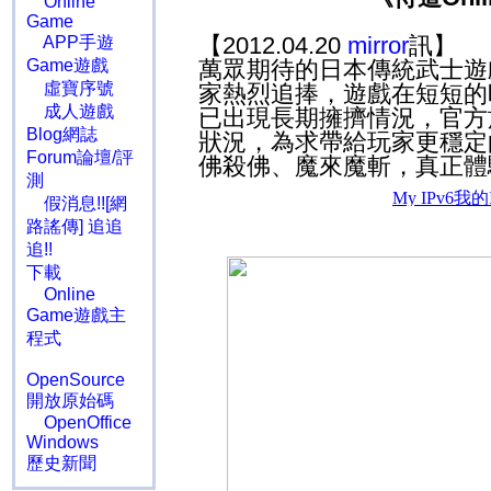
Online
Game
【2012.04.20
mirror
訊】
APP手遊
Game遊戲
萬眾期待的日本傳統武士遊戲《
虛寶序號
家熱烈追捧，遊戲在短短的
成人遊戲
已出現長期擁擠情況，官方於
Blog網誌
狀況，為求帶給玩家更穩定
Forum論壇/評
佛殺佛、魔來魔斬，真正體
測
假消息!![網
路謠傳] 追追
追!!
下載
Online
Game遊戲主
程式
OpenSource
開放原始碼
OpenOffice
Windows
歷史新聞