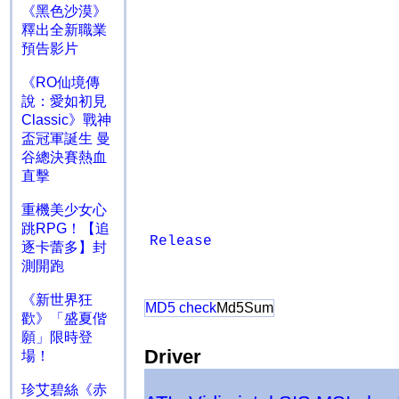
《黑色沙漠》
釋出全新職業
預告影片
《RO仙境傳
說：愛如初見
Classic》戰神
盃冠軍誕生 曼
谷總決賽熱血
直擊
重機美少女心
跳RPG！【追
Release
逐卡蕾多】封
測開跑
《新世界狂
MD5 check
Md5Sum
歡》「盛夏偕
願」限時登
Driver
場！
珍艾碧絲《赤