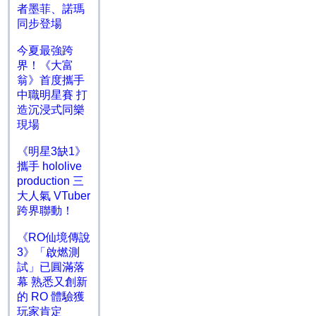
者墨菲、諾瑪
同步登場
今夏最強跨
界！《大富
翁》首度攜手
中職明星賽 打
造沉浸式同樂
現場
《明星3缺1》
攜手 hololive
production 三
大人氣 VTuber
跨界聯動！
《RO仙境傳說
3》「啟燃測
試」已圓滿落
幕 熟悉又創新
的 RO 體驗獲
玩家肯定