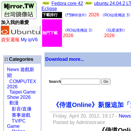
Fedora core 42
ubuntu 24.04.2 
Eclipse
2026
下載排行
《鬥陣特攻®》
《RO仙境傳說 3
加入我的最愛
《RO仙境傳說 3》
《玩星派對》
熱門下載
2026
2026
資安週報
My ipV6
Categories
Download more...
News 遊戲新
聞
COMPUTEX
Search
2026
Taipei Game
Show 2026
動漫
《侍道Online》新服追
影音/直播
賽事遊戲
Friday, April 20, 2012, 19:17 -
New
TV/PC
Posted by Administrator
Game
《侍道On