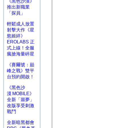
《黑色沙漠》
推出新職業
「探員」
輕鬆成人放置
射擊大作《星
慾姬絆》
EROLABS 正
式上線！全服
瘋搶海量碎星
《賽爾號：巔
峰之戰》雙平
台預約開啟！
《黑色沙
漠 MOBILE》
全新「噩夢」
改版享受刺激
戰鬥
全新暗黑都會