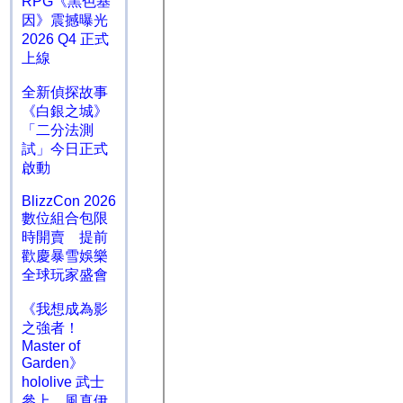
RPG《黑色基
因》震撼曝光
2026 Q4 正式
上線
全新偵探故事
《白銀之城》
「二分法測
試」今日正式
啟動
BlizzCon 2026
數位組合包限
時開賣 提前
歡慶暴雪娛樂
全球玩家盛會
《我想成為影
之強者！
Master of
Garden》
hololive 武士
參上 風真伊