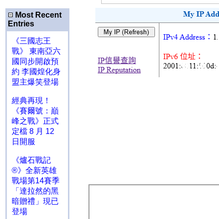
Most Recent
Entries
《三國志王
戰》 東南亞六
國同步開啟預
約 李國煌化身
盟主爆笑登場
經典再現！
《賽爾號：巔
峰之戰》正式
定檔 8 月 12
日開服
《爐石戰記
®》全新英雄
戰場第14賽季
「達拉然的黑
暗贈禮」現已
登場