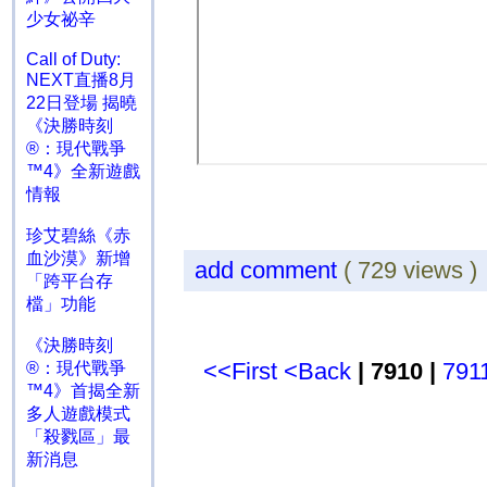
少女祕辛
Call of Duty:
NEXT直播8月
22日登場 揭曉
《決勝時刻
®：現代戰爭
™4》全新遊戲
情報
珍艾碧絲《赤
血沙漠》新增
add comment
( 729 views 
「跨平台存
檔」功能
《決勝時刻
<<First
<Back
| 7910 |
791
®：現代戰爭
™4》首揭全新
多人遊戲模式
「殺戮區」最
新消息