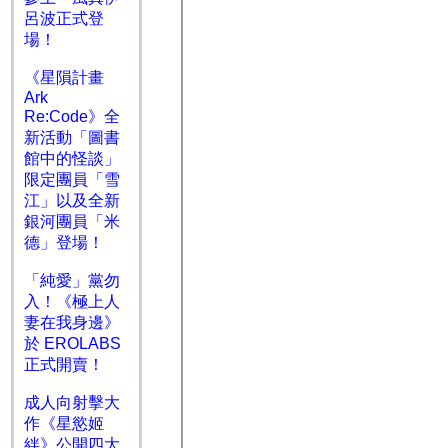
呂波正式登
場！
《星隕計畫
Ark
Re:Code》全
新活動「圖書
館中的怪談」
限定團員「雪
江」以及全新
銀河團員「米
德」登場！
「純愛」黨勿
入！《極上人
妻在我身邊》
於 EROLABS
正式開賣！
成人向射擊大
作《星慾姬
絆》公開四大