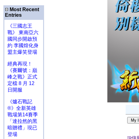
Most Recent
Entries
《三國志王
戰》 東南亞六
國同步開啟預
約 李國煌化身
盟主爆笑登場
經典再現！
《賽爾號：巔
峰之戰》正式
定檔 8 月 12
日開服
《爐石戰記
®》全新英雄
戰場第14賽季
「達拉然的黑
暗贈禮」現已
登場