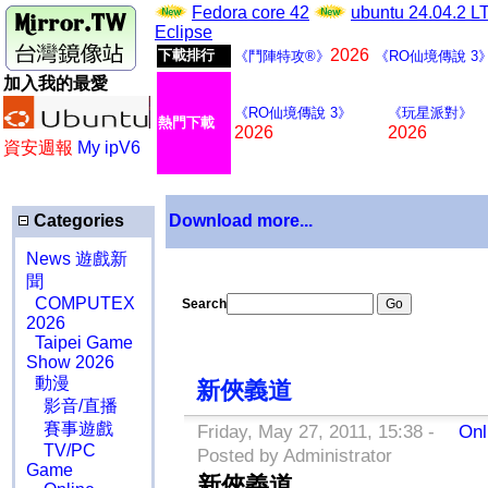
Fedora core 42
ubuntu 24.04.2 
Eclipse
2026
下載排行
《鬥陣特攻®》
《RO仙境傳說 3
加入我的最愛
《RO仙境傳說 3》
《玩星派對》
熱門下載
2026
2026
資安週報
My ipV6
Categories
Download more...
News 遊戲新
聞
COMPUTEX
Search
2026
Taipei Game
Show 2026
動漫
新俠義道
影音/直播
賽事遊戲
Friday, May 27, 2011, 15:38 -
Onl
TV/PC
Posted by Administrator
Game
新俠義道