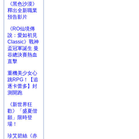
《黑色沙漠》
釋出全新職業
預告影片
《RO仙境傳
說：愛如初見
Classic》戰神
盃冠軍誕生 曼
谷總決賽熱血
直擊
重機美少女心
跳RPG！【追
逐卡蕾多】封
測開跑
《新世界狂
歡》「盛夏偕
願」限時登
場！
珍艾碧絲《赤