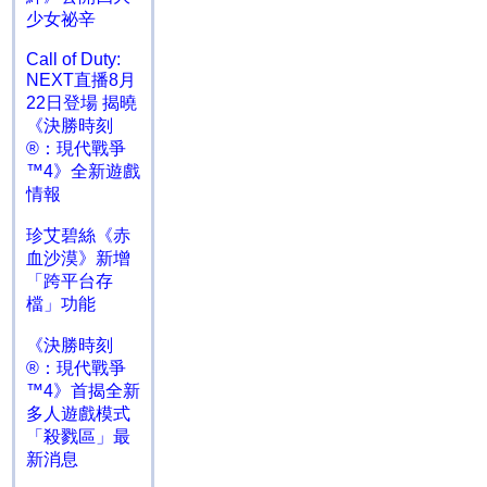
少女祕辛
Call of Duty:
NEXT直播8月
22日登場 揭曉
《決勝時刻
®：現代戰爭
™4》全新遊戲
情報
珍艾碧絲《赤
血沙漠》新增
「跨平台存
檔」功能
《決勝時刻
®：現代戰爭
™4》首揭全新
多人遊戲模式
「殺戮區」最
新消息