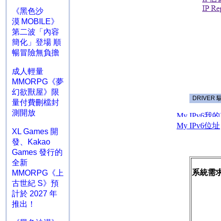
《黑色沙
漠 MOBILE》
第二波「內容
簡化」登場 順
暢冒險無負擔
成人輕量
MMORPG《夢
幻欲獸屋》限
量付費刪檔封
測開放
XL Games 開
發、Kakao
Games 發行的
全新
系統需求
MMORPG《上
古世紀 S》預
計於 2027 年
推出！