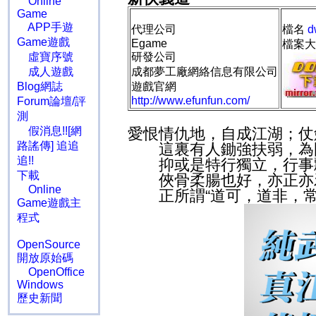
Online
Game
APP手遊
代理公司
檔名
d
Game遊戲
Egame
檔案大小
虛寶序號
研發公司
成人遊戲
成都夢工廠網絡信息有限公司
Blog網誌
遊戲官網
http://www.efunfun.com/
Forum論壇/評
測
假消息!![網
愛恨情仇地，自成江湖；仗
路謠傳] 追追
這裏有人鋤強扶弱，為國
追!!
抑或是特行獨立，行事飄
下載
俠骨柔腸也好，亦正亦邪
Online
正所謂“道可，道非，常
Game遊戲主
程式
OpenSource
開放原始碼
OpenOffice
Windows
歷史新聞