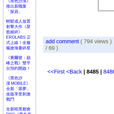
《黑色沙漠》
推出新職業
「探員」
輕鬆成人放置
射擊大作《星
慾姬絆》
EROLABS 正
add comment
( 794 views 
式上線！全服
/ 69 )
瘋搶海量碎星
《賽爾號：巔
峰之戰》雙平
台預約開啟！
<<First
<Back
| 8485 |
848
《黑色沙
漠 MOBILE》
全新「噩夢」
改版享受刺激
戰鬥
全新暗黑都會