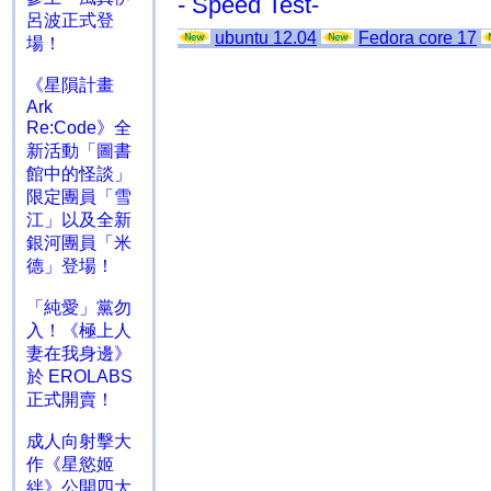
- Speed Test-
呂波正式登
ubuntu 12.04
Fedora core 17
場！
《星隕計畫
Ark
Re:Code》全
新活動「圖書
館中的怪談」
限定團員「雪
江」以及全新
銀河團員「米
德」登場！
「純愛」黨勿
入！《極上人
妻在我身邊》
於 EROLABS
正式開賣！
成人向射擊大
作《星慾姬
絆》公開四大