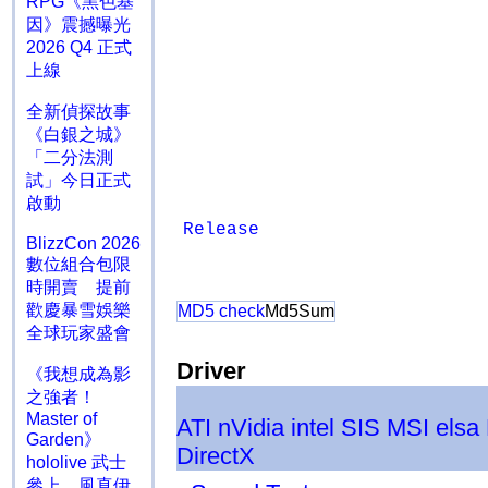
RPG《黑色基
因》震撼曝光
2026 Q4 正式
上線
全新偵探故事
《白銀之城》
「二分法測
試」今日正式
啟動
Release
BlizzCon 2026
數位組合包限
時開賣 提前
歡慶暴雪娛樂
MD5 check
Md5Sum
全球玩家盛會
Driver
《我想成為影
之強者！
Master of
ATI
nVidia
intel
SIS
MSI
elsa
Garden》
DirectX
hololive 武士
參上 風真伊