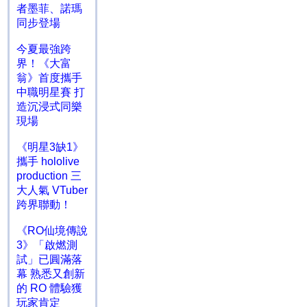
者墨菲、諾瑪
同步登場
今夏最強跨
界！《大富
翁》首度攜手
中職明星賽 打
造沉浸式同樂
現場
《明星3缺1》
攜手 hololive
production 三
大人氣 VTuber
跨界聯動！
《RO仙境傳說
3》「啟燃測
試」已圓滿落
幕 熟悉又創新
的 RO 體驗獲
玩家肯定