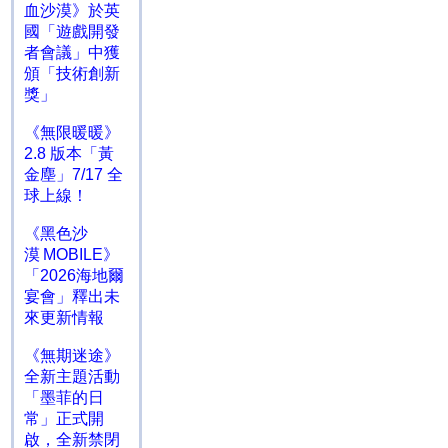
血沙漠》於英
國「遊戲開發
者會議」中獲
頒「技術創新
獎」
《無限暖暖》
2.8 版本「黃
金塵」7/17 全
球上線！
《黑色沙
漠 MOBILE》
「2026海地爾
宴會」釋出未
來更新情報
《無期迷途》
全新主題活動
「墨菲的日
常」正式開
啟，全新禁閉