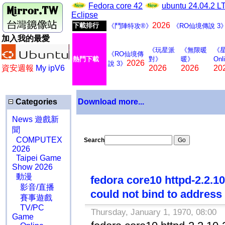
Fedora core 42
ubuntu 24.04.2 
Eclipse
2026
下載排行
《鬥陣特攻®》
《RO仙境傳說 3
加入我的最愛
《玩星派
《無限暖
《
《RO仙境傳
熱門下載
對》
暖》
Onl
2026
說 3》
資安週報
My ipV6
2026
2026
20
Categories
Download more...
News 遊戲新
聞
COMPUTEX
Search
2026
Taipei Game
Show 2026
動漫
fedora core10 httpd-2.2
影音/直播
could not bind to address 
賽事遊戲
TV/PC
Thursday, January 1, 1970, 08:00
Game