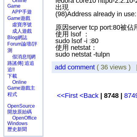
fedora core10 httpd-2.2
Online
Game
出現
APP手遊
(98)Address already in use:
Game遊戲
虛寶序號
原因server tcp port:80被佔
成人遊戲
使用 lsof ：
Blog網誌
sudo lsof -i :80
Forum論壇/評
使用 netstat：
測
sudo netstat -tulpn
假消息!![網
路謠傳] 追追
add comment
( 36 views )
追!!
下載
Online
Game遊戲主
程式
<<First
<Back
| 8748 |
874
OpenSource
開放原始碼
OpenOffice
Windows
歷史新聞