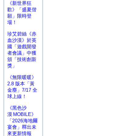
《新世界狂
歡》「盛夏偕
願」限時登
場！
珍艾碧絲《赤
血沙漠》於英
國「遊戲開發
者會議」中獲
頒「技術創新
獎」
《無限暖暖》
2.8 版本「黃
金塵」7/17 全
球上線！
《黑色沙
漠 MOBILE》
「2026海地爾
宴會」釋出未
來更新情報