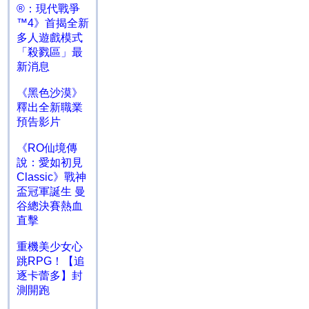
®：現代戰爭
™4》首揭全新
多人遊戲模式
「殺戮區」最
新消息
《黑色沙漠》
釋出全新職業
預告影片
《RO仙境傳
說：愛如初見
Classic》戰神
盃冠軍誕生 曼
谷總決賽熱血
直擊
重機美少女心
跳RPG！【追
逐卡蕾多】封
測開跑