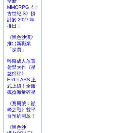
全新
MMORPG《上
古世紀 S》預
計於 2027 年
推出！
《黑色沙漠》
推出新職業
「探員」
輕鬆成人放置
射擊大作《星
慾姬絆》
EROLABS 正
式上線！全服
瘋搶海量碎星
《賽爾號：巔
峰之戰》雙平
台預約開啟！
《黑色沙