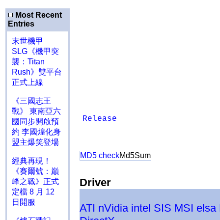
Most Recent
Entries
末世機甲
SLG《機甲突
襲：Titan
Rush》雙平台
正式上線
《三國志王
戰》 東南亞六
Release
國同步開啟預
約 李國煌化身
盟主爆笑登場
MD5 check
Md5Sum
經典再現！
《賽爾號：巔
Driver
峰之戰》正式
定檔 8 月 12
日開服
ATI
nVidia
intel
SIS
MSI
elsa