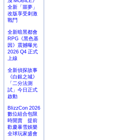
漠 MOBILE》
全新「噩夢」
改版享受刺激
戰鬥
全新暗黑都會
RPG《黑色基
因》震撼曝光
2026 Q4 正式
上線
全新偵探故事
《白銀之城》
「二分法測
試」今日正式
啟動
BlizzCon 2026
數位組合包限
時開賣 提前
歡慶暴雪娛樂
全球玩家盛會