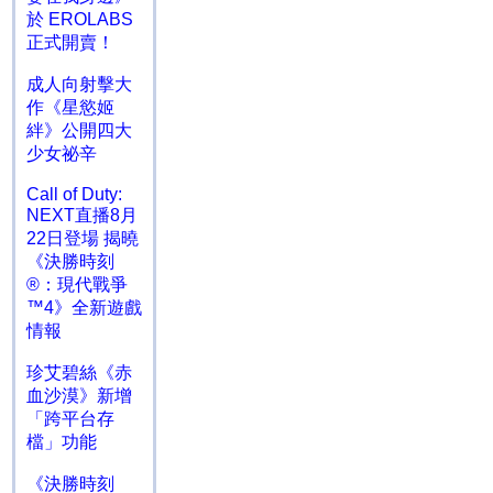
於 EROLABS
正式開賣！
成人向射擊大
作《星慾姬
絆》公開四大
少女祕辛
Call of Duty:
NEXT直播8月
22日登場 揭曉
《決勝時刻
®：現代戰爭
™4》全新遊戲
情報
珍艾碧絲《赤
血沙漠》新增
「跨平台存
檔」功能
《決勝時刻