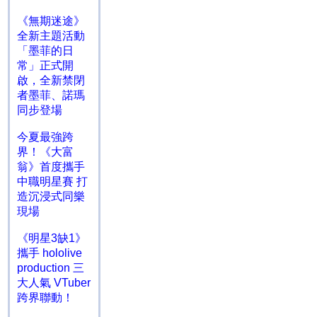
《無期迷途》
全新主題活動
「墨菲的日
常」正式開
啟，全新禁閉
者墨菲、諾瑪
同步登場
今夏最強跨
界！《大富
翁》首度攜手
中職明星賽 打
造沉浸式同樂
現場
《明星3缺1》
攜手 hololive
production 三
大人氣 VTuber
跨界聯動！