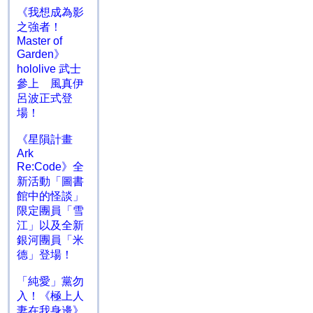
《我想成為影
之強者！
Master of
Garden》
hololive 武士
參上 風真伊
呂波正式登
場！
《星隕計畫
Ark
Re:Code》全
新活動「圖書
館中的怪談」
限定團員「雪
江」以及全新
銀河團員「米
德」登場！
「純愛」黨勿
入！《極上人
妻在我身邊》