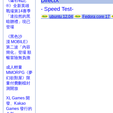
DirectX
《爐石戰記
®》全新英雄
- Speed Test-
戰場第14賽季
「達拉然的黑
ubuntu 12.04
Fedora core 17
暗贈禮」現已
登場
《黑色沙
漠 MOBILE》
第二波「內容
簡化」登場 順
暢冒險無負擔
成人輕量
MMORPG《夢
幻欲獸屋》限
量付費刪檔封
測開放
XL Games 開
發、Kakao
Games 發行的