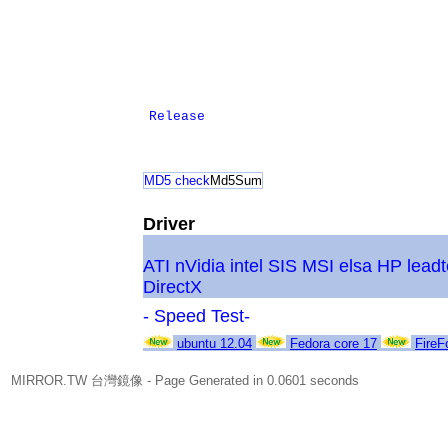
Release
MD5 check
Md5Sum
Driver
ATI
nVidia
intel
SIS
MSI
elsa
HP
lead
DirectX
- Speed Test-
ubuntu 12.04
Fedora core 17
FireF
MIRROR.TW 台灣鏡像
- Page Generated in 0.0601 seconds