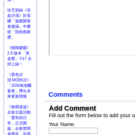
珍艾碧絲《赤
血沙漠》於英
國「遊戲開發
者會議」中獲
頒「技術創新
獎」
《無限暖暖》
2.8 版本「黃
金塵」7/17 全
球上線！
《黑色沙
漠 MOBILE》
「2026海地爾
宴會」釋出未
Comments
來更新情報
Add Comment
《無期迷途》
全新主題活動
Fill out the form below to add you
「墨菲的日
常」正式開
Your Name:
啟，全新禁閉
者墨菲、諾瑪