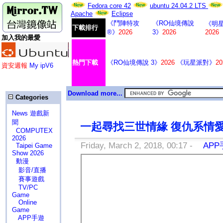
Fedora core 42
ubuntu 24.04.2 LTS
Apache
Eclipse
《鬥陣特攻
《RO仙境傳說
《明星
下載排行
®》
2026
3》
2026
2026
加入我的最愛
熱門下載
《RO仙境傳說 3》
2026
《玩星派對》
20
資安週報
My ipV6
Download more...
Categories
News 遊戲新
聞
一起尋找三世情緣 復仇系情
COMPUTEX
2026
Friday, March 2, 2018, 00:17 -
APP
Taipei Game
Show 2026
動漫
影音/直播
賽事遊戲
TV/PC
Game
Online
Game
APP手遊