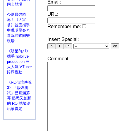
Email:
同步登場
URL:
今夏最強跨
界！《大富
翁》首度攜手
Remember me:
中職明星賽 打
造沉浸式同樂
Insert Special:
現場
《明星3缺1》
攜手 hololive
Comment:
production 三
大人氣 VTuber
跨界聯動！
《RO仙境傳說
3》「啟燃測
試」已圓滿落
幕 熟悉又創新
的 RO 體驗獲
玩家肯定