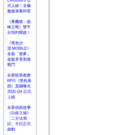
EROLABS 正
式上線！全服
瘋搶海量碎星
《賽爾號：巔
峰之戰》雙平
台預約開啟！
《黑色沙
漠 MOBILE》
全新「噩夢」
改版享受刺激
戰鬥
全新暗黑都會
RPG《黑色基
因》震撼曝光
2026 Q4 正式
上線
全新偵探故事
《白銀之城》
「二分法測
試」今日正式
啟動