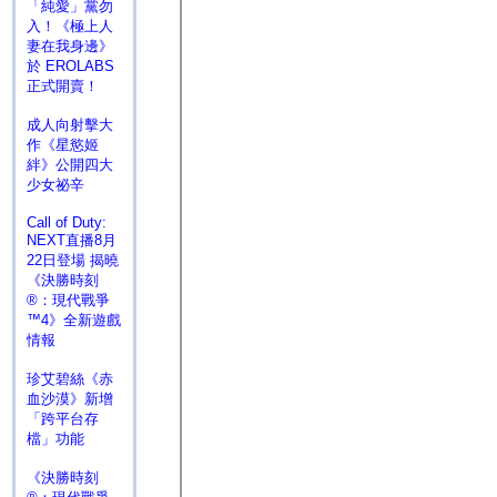
「純愛」黨勿
入！《極上人
妻在我身邊》
於 EROLABS
正式開賣！
成人向射擊大
作《星慾姬
絆》公開四大
少女祕辛
Call of Duty:
NEXT直播8月
22日登場 揭曉
《決勝時刻
®：現代戰爭
™4》全新遊戲
情報
珍艾碧絲《赤
血沙漠》新增
「跨平台存
檔」功能
《決勝時刻