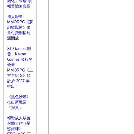
簡化」登場 順
暢冒險無負擔
成人輕量
MMORPG《夢
幻欲獸屋》限
量付費刪檔封
測開放
XL Games 開
發、Kakao
Games 發行的
全新
MMORPG《上
古世紀 S》預
計於 2027 年
推出！
《黑色沙漠》
推出新職業
「探員」
輕鬆成人放置
射擊大作《星
慾姬絆》