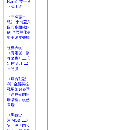
Rush》雙平台
正式上線
《三國志王
戰》 東南亞六
國同步開啟預
約 李國煌化身
盟主爆笑登場
經典再現！
《賽爾號：巔
峰之戰》正式
定檔 8 月 12
日開服
《爐石戰記
®》全新英雄
戰場第14賽季
「達拉然的黑
暗贈禮」現已
登場
《黑色沙
漠 MOBILE》
第二波「內容