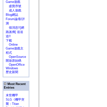
Game遊戲
虛寶序號
成人遊戲
Blog網誌
Forum論壇/評
測
假消息!![網
路謠傳] 追追
追!!
下載
Online
Game遊戲主
程式
OpenSource
開放原始碼
OpenOffice
Windows
歷史新聞
Most Recent
Entries
末世機甲
SLG《機甲突
襲：Titan