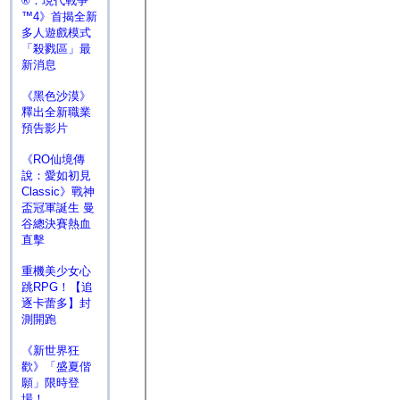
®：現代戰爭
™4》首揭全新
多人遊戲模式
「殺戮區」最
新消息
《黑色沙漠》
釋出全新職業
預告影片
《RO仙境傳
說：愛如初見
Classic》戰神
盃冠軍誕生 曼
谷總決賽熱血
直擊
重機美少女心
跳RPG！【追
逐卡蕾多】封
測開跑
《新世界狂
歡》「盛夏偕
願」限時登
場！