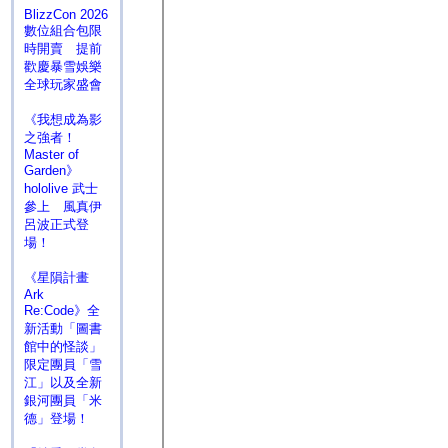
BlizzCon 2026
數位組合包限
時開賣 提前
歡慶暴雪娛樂
全球玩家盛會
《我想成為影
之強者！
Master of
Garden》
hololive 武士
參上 風真伊
呂波正式登
場！
《星隕計畫
Ark
Re:Code》全
新活動「圖書
館中的怪談」
限定團員「雪
江」以及全新
銀河團員「米
德」登場！