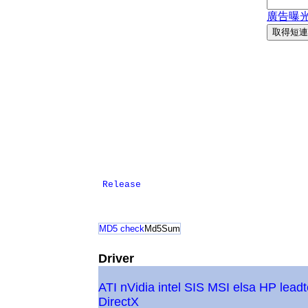
Release
MD5 check
Md5Sum
Driver
ATI
nVidia
intel
SIS
MSI
elsa
HP
lead
DirectX