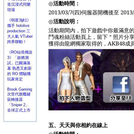
◎
活動時間：
造沉浸式同樂
現場
2013/03/7(
四
)
伺服器開機後至
2013/
◎
活動說明：
《明星3缺1》
攜手 hololive
活動期間內，拍下遊戲中你最滿意
production 三
鬥魂粉絲活動頁上，留下＂照片分享
大人氣 VTuber
跨界聯動！
獲得由龍網獨家取得的，
AKB48
成
《RO仙境傳說
3》「啟燃測
試」已圓滿落
幕 熟悉又創新
的 RO 體驗獲
玩家肯定
Brook Gaming
次世代旗艦鍵
鼠轉接器
「Sniper 2」
全球正式上市
五、
天天與你相約在線上
◎
活動時間：