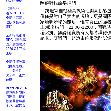
台預約開啟！
跨服對抗龍爭虎鬥
《黑色沙
跨服軍團戰極具戰術性與高挑戰
漠 MOBILE》
僅僅是對自己實力的考驗，更是團
全新「噩夢」
家馳聘沙場的能耐，惟有真正的強
改版享受刺激
上
(
報名時間：
21:00~22:00
，開戰時
戰鬥
場比拼。無論輸贏所有人都將獲得
全新暗黑都會
贏取。讓我們一起透由跨服激鬥試
RPG《黑色基
因》震撼曝光
2026 Q4 正式
上線
全新偵探故事
《白銀之城》
「二分法測
試」今日正式
啟動
BlizzCon 2026
數位組合包限
時開賣 提前
歡慶暴雪娛樂
全球玩家盛會