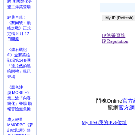
約 李國煌化身
盟主爆笑登場
經典再現！
《賽爾號：巔
峰之戰》正式
定檔 8 月 12
日開服
《爐石戰記
®》全新英雄
戰場第14賽季
「達拉然的黑
暗贈禮」現已
登場
《黑色沙
漠 MOBILE》
第二波「內容
鬥魂Online
官方
簡化」登場 順
龍網
官方網
暢冒險無負擔
成人輕量
MMORPG《夢
幻欲獸屋》限