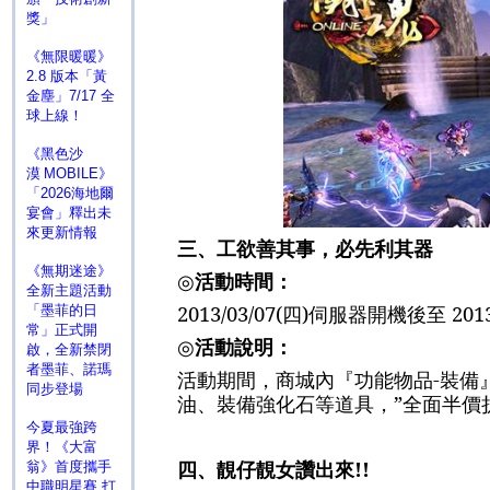
獎」
《無限暖暖》
2.8 版本「黃
金塵」7/17 全
球上線！
《黑色沙
漠 MOBILE》
「2026海地爾
宴會」釋出未
來更新情報
三、工欲善其事，必先利其器
《無期迷途》
◎
活動時間：
全新主題活動
2013/03/07(
四
)
伺服器開機後至
2013
「墨菲的日
常」正式開
◎
活動說明：
啟，全新禁閉
者墨菲、諾瑪
活動期間，商城內『功能物品
-
裝備
同步登場
油、裝備強化石等道具，
”
全面半價
今夏最強跨
界！《大富
四、
靚仔靚女讚出來
!!
翁》首度攜手
中職明星賽 打