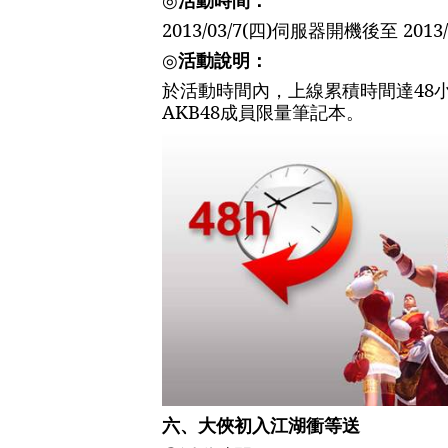
2013/03/7(
四
)
伺服器開機後至
2013/
◎
活動說明：
於活動時間內，上線累積時間達
48
AKB48
成員限量筆記本。
六、
大俠初入江湖衝等送