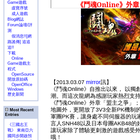
Game遊戲
虛寶序號
成人遊戲
Blog網誌
Forum論壇/評
測
假消息!![網
路謠傳] 追追
追!!
下載
Online
Game遊戲主
程式
OpenSource
開放原始碼
【2013.03.07
mirror
訊】
OpenOffice
《鬥魂Online》自推出以來， 
Windows
歷史新聞
潮。而這次龍網為感謝玩家熱烈支持，今
《鬥魂Online》外章「盟主之爭
地圖外，更開放了3V3全新PK機
Most Recent
Entries
軍團PK賽，讓身處不同伺服器的玩
言人SNH48以及日本母團AKB4
《三國志王
讓玩家除了體驗更刺激的遊戲感受外，
戰》 東南亞六
國同步開啟預
哦！