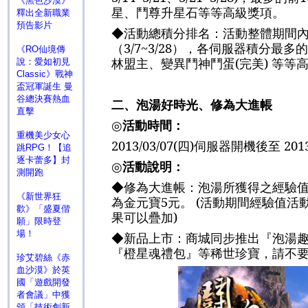
《黑色沙漠》
星、鬥尊升星石等等高級獎項。
釋出全新職業
預告影片
◆
活動總積分排名：活動整體期間
（
3/7~3/28
），各伺服器積分最多的
《RO仙境傳
林盟主、變異鬥神鬥蛋
(
完美
)
等等
說：愛如初見
Classic》戰神
盃冠軍誕生 曼
谷總決賽熱血
二、泡湯好時光、修為大進帳
直擊
◎
活動時間：
重機美少女心
2013/03/07(
四
)
伺服器開機後至
2013
跳RPG！【追
逐卡蕾多】封
◎
活動說明：
測開跑
◆
修為大進帳：泡湯所獲得之經驗
《新世界狂
為金元寶
5
元。
(
活動期間經驗值活
歡》「盛夏偕
果可以疊加
)
願」限時登
場！
◆新品上市：
商城同步推出『泡湯
『橙星魂禮包』等稀世珍寶，請不
珍艾碧絲《赤
血沙漠》於英
國「遊戲開發
者會議」中獲
頒「技術創新