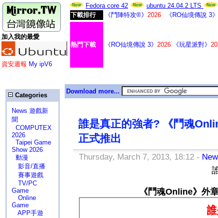
Fedora core 42
ubuntu 24.04.2 LTS
下載排行
《鬥陣特攻®》
2026
《RO仙境傳說 3
加入我的最愛
熱門下載
《RO仙境傳說 3》
2026
《玩星派對》
20
資安週報
My ipV6
Download more...
Categories
News 遊戲新
聞
誰是真正的強者? 《鬥魂On
COMPUTEX
2026
正式推出
Taipei Game
Show 2026
Thursday, March 7, 2013, 18:12 -
Ne
動漫
影音/直播
賽事遊戲
TV/PC
Game
《鬥魂Online》
Online
Game
APP手遊