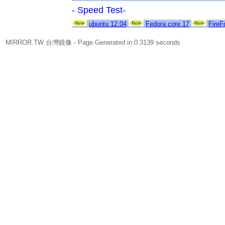
- Speed Test-
ubuntu 12.04
Fedora core 17
FireF
MIRROR.TW 台灣鏡像
- Page Generated in 0.3139 seconds