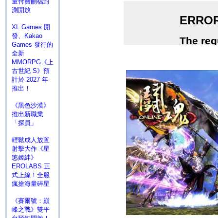
量付費刪檔封
測開放
XL Games 開
發、Kakao
Games 發行的
全新
MMORPG《上
古世紀 S》預
計於 2027 年
推出！
《黑色沙漠》
推出新職業
「探員」
輕鬆成人放置
射擊大作《星
慾姬絆》
EROLABS 正
式上線！全服
瘋搶海量碎星
《賽爾號：巔
峰之戰》雙平