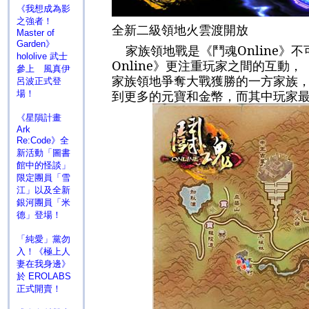
《我想成為影
之強者！
全新二級領地火雲渡開放
Master of
Garden》
家族領地戰是《鬥魂
Online
》不
hololive 武士
Online
》更注重玩家之間的互動，
參上 風真伊
家族領地爭奪大戰獲勝的一方家族
呂波正式登
到更多的元寶和金幣，而其中玩家
場！
《星隕計畫
Ark
Re:Code》全
新活動「圖書
館中的怪談」
限定團員「雪
江」以及全新
銀河團員「米
德」登場！
「純愛」黨勿
入！《極上人
妻在我身邊》
於 EROLABS
正式開賣！