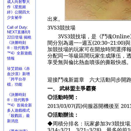
成人向射擊大
作《星慾姬
絆》公開四大
出來。
少女祕辛
3VS3
競技場
Call of Duty:
NEXT直播8月
3VS3
競技場，是《鬥魂
Online
22日登場 揭曉
間分別為週一
~
週五
(20:30~21:00)
與
《決勝時刻
加競技場的玩家可在開放時間選擇
®：現代戰爭
™4》全新遊戲
分配同一等級區間玩家生成隊伍，
情報
享受無與倫比熱血噴張的撕殺快感
珍艾碧絲《赤
血沙漠》新增
迎接鬥魂新篇章 六大活動同步開
「跨平台存
檔」功能
一、
武林盟主爭霸賽
《決勝時刻
◎
活動時間：
®：現代戰爭
2013/03/07(
四
)
伺服器開機後至
2013
™4》首揭全新
多人遊戲模式
◎活動辦法：
「殺戮區」最
新消息
◆周積分排名：
玩家參加
3v3
競技場
3/14~3/21
、
3/21~3/28)
，最多的前
1